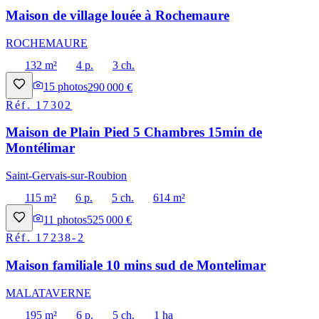
Maison de village louée à Rochemaure
ROCHEMAURE
132 m²
4 p.
3 ch.
15
photos
290 000 €
Réf.
17302
Maison de Plain Pied 5 Chambres 15min de
Montélimar
Saint-Gervais-sur-Roubion
115 m²
6 p.
5 ch.
614 m²
11
photos
525 000 €
Réf.
17238-2
Maison familiale 10 mins sud de Montelimar
MALATAVERNE
195 m²
6 p.
5 ch.
1 ha