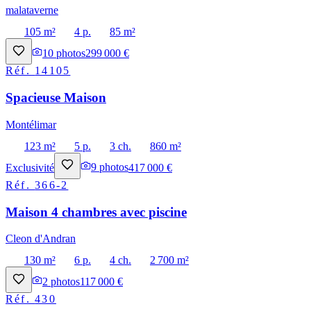
malataverne
105 m²
4 p.
85 m²
10
photos
299 000 €
Réf.
14105
Spacieuse Maison
Montélimar
123 m²
5 p.
3 ch.
860 m²
Exclusivité
9
photos
417 000 €
Réf.
366-2
Maison 4 chambres avec piscine
Cleon d'Andran
130 m²
6 p.
4 ch.
2 700 m²
2
photos
117 000 €
Réf.
430