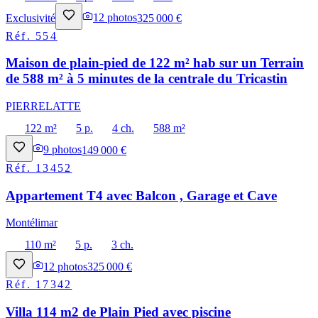
Exclusivité
12
photos
325 000 €
Réf.
554
Maison de plain-pied de 122 m² hab sur un Terrain
de 588 m² à 5 minutes de la centrale du Tricastin
PIERRELATTE
122 m²
5 p.
4 ch.
588 m²
9
photos
149 000 €
Réf.
13452
Appartement T4 avec Balcon , Garage et Cave
Montélimar
110 m²
5 p.
3 ch.
12
photos
325 000 €
Réf.
17342
Villa 114 m2 de Plain Pied avec piscine