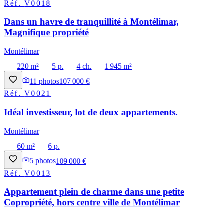
Réf.
V0018
Dans un havre de tranquillité à Montélimar,
Magnifique propriété
Montélimar
220 m²
5 p.
4 ch.
1 945 m²
11
photos
107 000 €
Réf.
V0021
Idéal investisseur, lot de deux appartements.
Montélimar
60 m²
6 p.
5
photos
109 000 €
Réf.
V0013
Appartement plein de charme dans une petite
Copropriété, hors centre ville de Montélimar