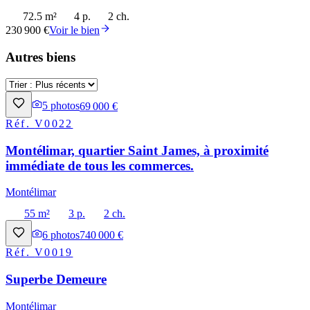
72.5 m²
4 p.
2 ch.
230 900 €
Voir le bien
Autres biens
5
photos
69 000 €
Réf.
V0022
Montélimar, quartier Saint James, à proximité
immédiate de tous les commerces.
Montélimar
55 m²
3 p.
2 ch.
6
photos
740 000 €
Réf.
V0019
Superbe Demeure
Montélimar