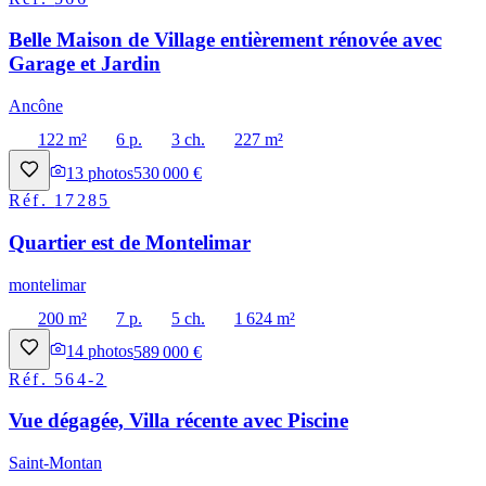
Belle Maison de Village entièrement rénovée avec
Garage et Jardin
Ancône
122 m²
6 p.
3 ch.
227 m²
13
photos
530 000 €
Réf.
17285
Quartier est de Montelimar
montelimar
200 m²
7 p.
5 ch.
1 624 m²
14
photos
589 000 €
Réf.
564-2
Vue dégagée, Villa récente avec Piscine
Saint-Montan