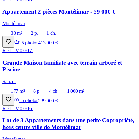
Appartement 2 pièces Montélimar - 59 000 €
Montélimar
38 m²
2 p.
1 ch.
15
photos
413 000 €
Réf.
V0007
Grande Maison familiale avec terrain arboré et
Piscine
Sauzet
177 m²
6 p.
4 ch.
1 000 m²
15
photos
239 000 €
Réf.
V0006
Lot de 3 Appartements dans une petite Copropriété,
hors centre ville de Montélimar