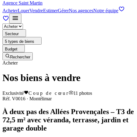
Agence Saint Martin
Acheter
Louer
Vendre
Estimer
Gérer
Nos agences
Notre équipe
Secteur
5 types de biens
Budget
Rechercher
Acheter
Nos biens à vendre
Exclusivité
Coup de cœur
11
photos
Réf.
V0016
·
Montélimar
À deux pas des Allées Provençales – T3 de
72,5 m² avec véranda, terrasse, jardin et
garage double