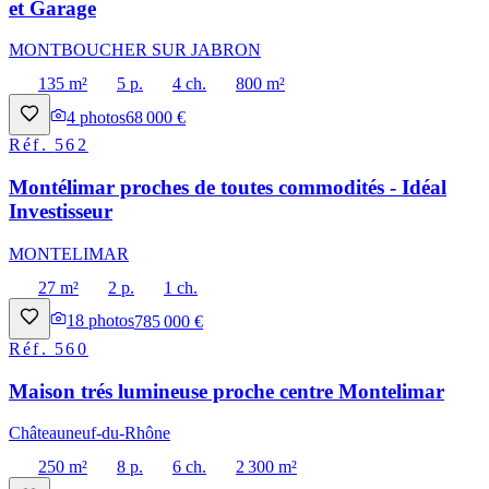
et Garage
MONTBOUCHER SUR JABRON
135 m²
5 p.
4 ch.
800 m²
4
photos
68 000 €
Réf.
562
Montélimar proches de toutes commodités - Idéal
Investisseur
MONTELIMAR
27 m²
2 p.
1 ch.
18
photos
785 000 €
Réf.
560
Maison trés lumineuse proche centre Montelimar
Châteauneuf-du-Rhône
250 m²
8 p.
6 ch.
2 300 m²