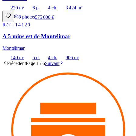
220 m²
6 p.
4 ch.
3 424 m²
8
photos
575 000 €
Réf.
14120
A 5 mins est de Montelimar
Montélimar
140 m²
5 p.
4 ch.
906 m²
Précédent
Page
1
/
6
Suivant