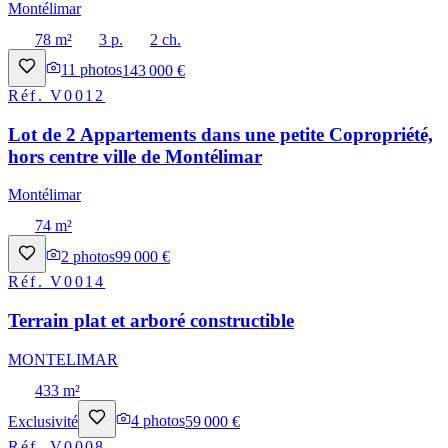
Montélimar
78 m²
3 p.
2 ch.
11
photos
143 000 €
Réf.
V0012
Lot de 2 Appartements dans une petite Copropriété,
hors centre ville de Montélimar
Montélimar
74 m²
2
photos
99 000 €
Réf.
V0014
Terrain plat et arboré constructible
MONTELIMAR
433 m²
Exclusivité
4
photos
59 000 €
Réf.
V0008