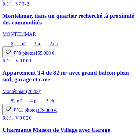
Réf.
570-2
Montélimar, dans un quartier recherché ,à proximité
des commodités
MONTELIMAR
62.1 m²
3 p.
2 ch.
8
photos
155 000 €
Réf.
V0001
Appartement T4 de 82 m² avec grand balcon plein
sud, garage et cave
Montélimar (26200)
82 m²
4 p.
3 ch.
11
photos
179 000 €
Réf.
V0020
Charmante Maison de Village avec Garage