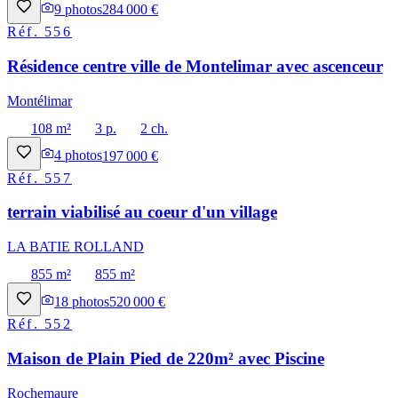
9
photos
284 000 €
Réf.
556
Résidence centre ville de Montelimar avec ascenceur
Montélimar
108 m²
3 p.
2 ch.
4
photos
197 000 €
Réf.
557
terrain viabilisé au coeur d'un village
LA BATIE ROLLAND
855 m²
855 m²
18
photos
520 000 €
Réf.
552
Maison de Plain Pied de 220m² avec Piscine
Rochemaure