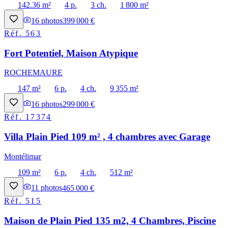
142.36 m²
4 p.
3 ch.
1 800 m²
16
photos
399 000 €
Réf.
563
Fort Potentiel, Maison Atypique
ROCHEMAURE
147 m²
6 p.
4 ch.
9 355 m²
16
photos
299 000 €
Réf.
17374
Villa Plain Pied 109 m² , 4 chambres avec Garage
Montélimar
109 m²
6 p.
4 ch.
512 m²
11
photos
465 000 €
Réf.
515
Maison de Plain Pied 135 m2, 4 Chambres, Piscine