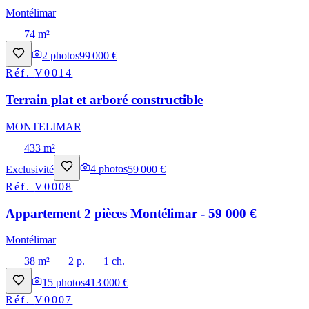
Montélimar
74 m²
2
photos
99 000 €
Réf.
V0014
Terrain plat et arboré constructible
MONTELIMAR
433 m²
Exclusivité
4
photos
59 000 €
Réf.
V0008
Appartement 2 pièces Montélimar - 59 000 €
Montélimar
38 m²
2 p.
1 ch.
15
photos
413 000 €
Réf.
V0007