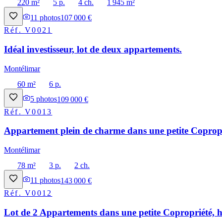
220 m²
5 p.
4 ch.
1 945 m²
11
photos
107 000 €
Réf.
V0021
Idéal investisseur, lot de deux appartements.
Montélimar
60 m²
6 p.
5
photos
109 000 €
Réf.
V0013
Appartement plein de charme dans une petite Copropri
Montélimar
78 m²
3 p.
2 ch.
11
photos
143 000 €
Réf.
V0012
Lot de 2 Appartements dans une petite Copropriété, h