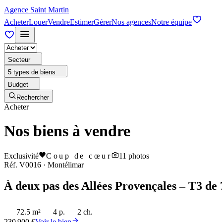
Agence Saint Martin
Acheter
Louer
Vendre
Estimer
Gérer
Nos agences
Notre équipe
Secteur
5 types de biens
Budget
Rechercher
Acheter
Nos biens à vendre
Exclusivité
Coup de cœur
11
photos
Réf.
V0016
·
Montélimar
À deux pas des Allées Provençales – T3 de 
72.5 m²
4 p.
2 ch.
230 900 €
Voir le bien