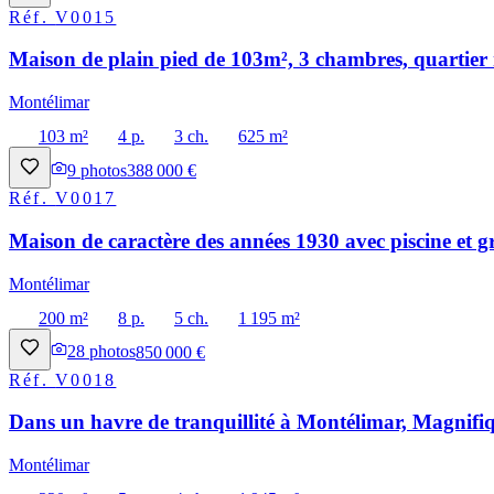
Réf.
V0015
Maison de plain pied de 103m², 3 chambres, quartier 
Montélimar
103 m²
4 p.
3 ch.
625 m²
9
photos
388 000 €
Réf.
V0017
Maison de caractère des années 1930 avec piscine et g
Montélimar
200 m²
8 p.
5 ch.
1 195 m²
28
photos
850 000 €
Réf.
V0018
Dans un havre de tranquillité à Montélimar, Magnifiq
Montélimar