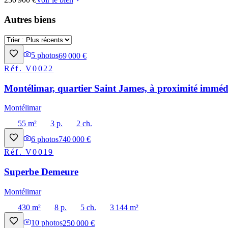
Autres biens
5
photos
69 000 €
Réf.
V0022
Montélimar, quartier Saint James, à proximité immédi
Montélimar
55 m²
3 p.
2 ch.
6
photos
740 000 €
Réf.
V0019
Superbe Demeure
Montélimar
430 m²
8 p.
5 ch.
3 144 m²
10
photos
250 000 €