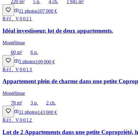
220 m²
5 p.
4 ch.
1 945 m²
11
photos
107 000 €
Réf.
V0021
Idéal investisseur, lot de deux appartements.
Montélimar
60 m²
6 p.
5
photos
109 000 €
Réf.
V0013
Appartement plein de charme dans une petite Copropri
Montélimar
78 m²
3 p.
2 ch.
11
photos
143 000 €
Réf.
V0012
Lot de 2 Appartements dans une petite Copropriété, h