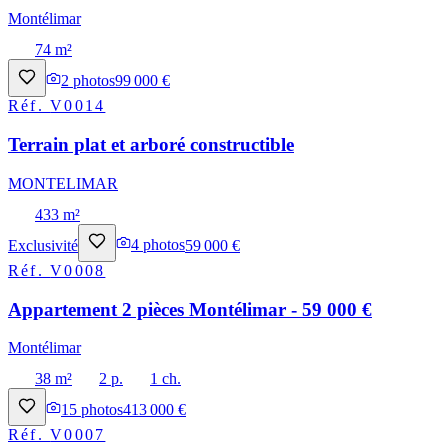
Montélimar
74 m²
2
photos
99 000 €
Réf.
V0014
Terrain plat et arboré constructible
MONTELIMAR
433 m²
Exclusivité
4
photos
59 000 €
Réf.
V0008
Appartement 2 pièces Montélimar - 59 000 €
Montélimar
38 m²
2 p.
1 ch.
15
photos
413 000 €
Réf.
V0007