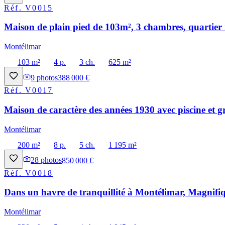
Réf.
V0015
Maison de plain pied de 103m², 3 chambres, quartier 
Montélimar
103 m²
4 p.
3 ch.
625 m²
9
photos
388 000 €
Réf.
V0017
Maison de caractère des années 1930 avec piscine et g
Montélimar
200 m²
8 p.
5 ch.
1 195 m²
28
photos
850 000 €
Réf.
V0018
Dans un havre de tranquillité à Montélimar, Magnifiq
Montélimar