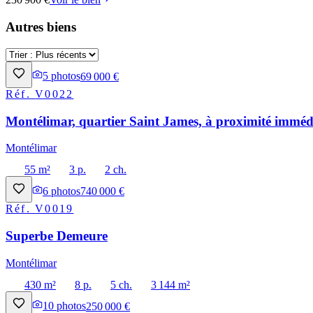
Autres biens
5
photos
69 000 €
Réf.
V0022
Montélimar, quartier Saint James, à proximité immédi
Montélimar
55 m²
3 p.
2 ch.
6
photos
740 000 €
Réf.
V0019
Superbe Demeure
Montélimar
430 m²
8 p.
5 ch.
3 144 m²
10
photos
250 000 €