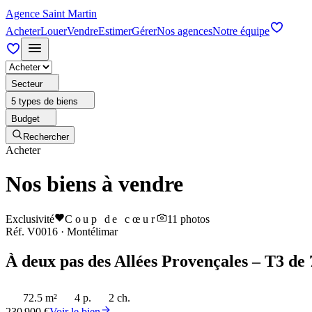
Agence Saint Martin
Acheter
Louer
Vendre
Estimer
Gérer
Nos agences
Notre équipe
Secteur
5 types de biens
Budget
Rechercher
Acheter
Nos biens à vendre
Exclusivité
Coup de cœur
11
photos
Réf.
V0016
·
Montélimar
À deux pas des Allées Provençales – T3 de 
72.5 m²
4 p.
2 ch.
230 900 €
Voir le bien