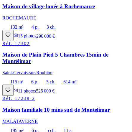
Maison de village louée à Rochemaure
ROCHEMAURE
132 m²
4 p.
3 ch.
15
photos
290 000 €
Réf.
17302
Maison de Plain Pied 5 Chambres 15min de
Montélimar
Saint-Gervais-sur-Roubion
115 m²
6 p.
5 ch.
614 m²
11
photos
525 000 €
Réf.
17238-2
Maison familiale 10 mins sud de Montelimar
MALATAVERNE
195 m²
6 p.
5 ch.
1 ha