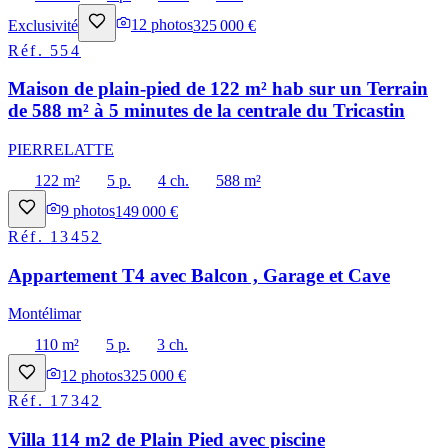
Exclusivité
12
photos
325 000 €
Réf.
554
Maison de plain-pied de 122 m² hab sur un Terrain
de 588 m² à 5 minutes de la centrale du Tricastin
PIERRELATTE
122 m²
5 p.
4 ch.
588 m²
9
photos
149 000 €
Réf.
13452
Appartement T4 avec Balcon , Garage et Cave
Montélimar
110 m²
5 p.
3 ch.
12
photos
325 000 €
Réf.
17342
Villa 114 m2 de Plain Pied avec piscine