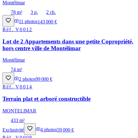
Montélimar
78 m²
3 p.
2 ch.
11
photos
143 000 €
Réf.
V0012
Lot de 2 Appartements dans une petite Copropriété,
hors centre ville de Montélimar
Montélimar
74 m²
2
photos
99 000 €
Réf.
V0014
Terrain plat et arboré constructible
MONTELIMAR
433 m²
Exclusivité
4
photos
59 000 €
Réf.
V0008