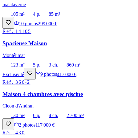
malataverne
105 m²
4 p.
85 m²
10
photos
299 000 €
Réf.
14105
Spacieuse Maison
Montélimar
123 m²
5 p.
3 ch.
860 m²
Exclusivité
9
photos
417 000 €
Réf.
366-2
Maison 4 chambres avec piscine
Cleon d'Andran
130 m²
6 p.
4 ch.
2 700 m²
2
photos
117 000 €
Réf.
430