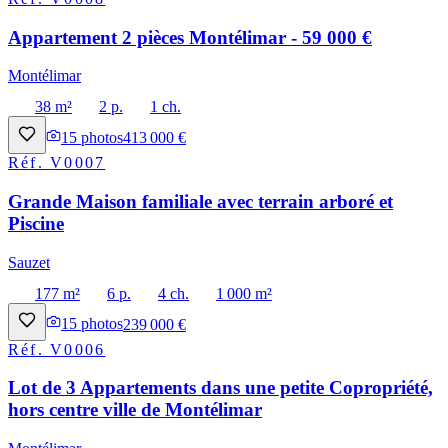
Appartement 2 pièces Montélimar - 59 000 €
Montélimar
38 m²
2 p.
1 ch.
15
photos
413 000 €
Réf.
V0007
Grande Maison familiale avec terrain arboré et
Piscine
Sauzet
177 m²
6 p.
4 ch.
1 000 m²
15
photos
239 000 €
Réf.
V0006
Lot de 3 Appartements dans une petite Copropriété,
hors centre ville de Montélimar