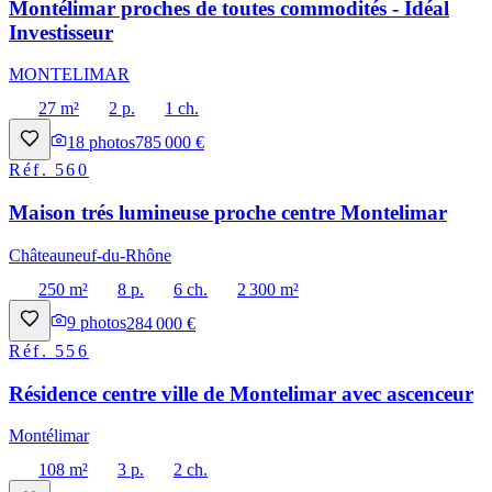
Montélimar proches de toutes commodités - Idéal
Investisseur
MONTELIMAR
27 m²
2 p.
1 ch.
18
photos
785 000 €
Réf.
560
Maison trés lumineuse proche centre Montelimar
Châteauneuf-du-Rhône
250 m²
8 p.
6 ch.
2 300 m²
9
photos
284 000 €
Réf.
556
Résidence centre ville de Montelimar avec ascenceur
Montélimar
108 m²
3 p.
2 ch.