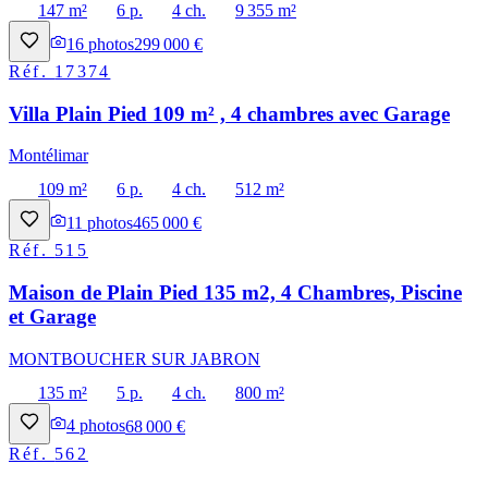
147 m²
6 p.
4 ch.
9 355 m²
16
photos
299 000 €
Réf.
17374
Villa Plain Pied 109 m² , 4 chambres avec Garage
Montélimar
109 m²
6 p.
4 ch.
512 m²
11
photos
465 000 €
Réf.
515
Maison de Plain Pied 135 m2, 4 Chambres, Piscine
et Garage
MONTBOUCHER SUR JABRON
135 m²
5 p.
4 ch.
800 m²
4
photos
68 000 €
Réf.
562