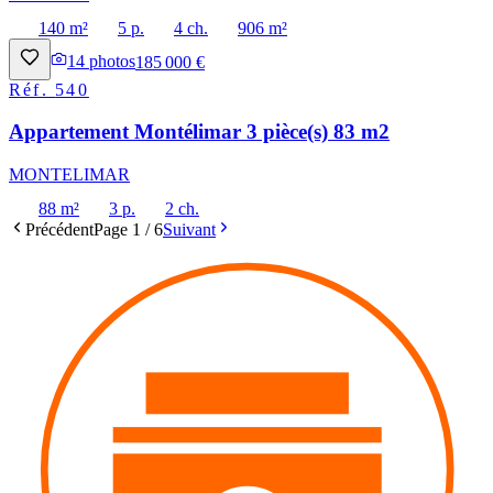
140 m²
5 p.
4 ch.
906 m²
14
photos
185 000 €
Réf.
540
Appartement Montélimar 3 pièce(s) 83 m2
MONTELIMAR
88 m²
3 p.
2 ch.
Précédent
Page
1
/
6
Suivant