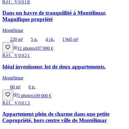
Réf.
V0018
Dans un havre de tranquillité à Montélimar,
Magnifique propriété
Montélimar
220 m²
5 p.
4 ch.
1 945 m²
11
photos
107 000 €
Réf.
V0021
Idéal investisseur, lot de deux appartements.
Montélimar
60 m²
6 p.
5
photos
109 000 €
Réf.
V0013
Appartement plein de charme dans une petite
Copropriété, hors centre ville de Montélimar