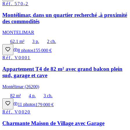
Réf.
570-2
Montélimar, dans un quartier recherché ,à proximité
des commodités
MONTELIMAR
62.1 m²
3 p.
2 ch.
8
photos
155 000 €
Réf.
V0001
Appartement T4 de 82 m² avec grand balcon plein
sud, garage et cave
Montélimar (26200)
82 m²
4 p.
3 ch.
11
photos
179 000 €
Réf.
V0020
Charmante Maison de Village avec Garage