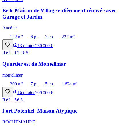
Belle Maison de Village entièrement rénovée avec
Garage et Jardin
Ancône
122 m²
6 p.
3 ch.
227 m²
13
photos
530 000 €
Réf.
17285
Quartier est de Montelimar
montelimar
200 m²
7 p.
5 ch.
1 624 m²
16
photos
399 000 €
Réf.
563
Fort Potentiel, Maison Atypique
ROCHEMAURE