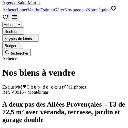
Agence Saint Martin
Acheter
Louer
Vendre
Estimer
Gérer
Nos agences
Notre équipe
Secteur
5 types de biens
Budget
Rechercher
Acheter
Nos biens à vendre
Exclusivité
Coup de cœur
11
photos
Réf.
V0016
·
Montélimar
À deux pas des Allées Provençales – T3 de
72,5 m² avec véranda, terrasse, jardin et
garage double