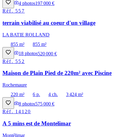
4
photos
197 000 €
Réf.
557
terrain viabilisé au coeur d'un village
LA BATIE ROLLAND
855 m²
855 m²
18
photos
520 000 €
Réf.
552
Maison de Plain Pied de 220m² avec Piscine
Rochemaure
220 m²
6 p.
4 ch.
3 424 m²
8
photos
575 000 €
Réf.
14120
A 5 mins est de Montelimar
Montélimar