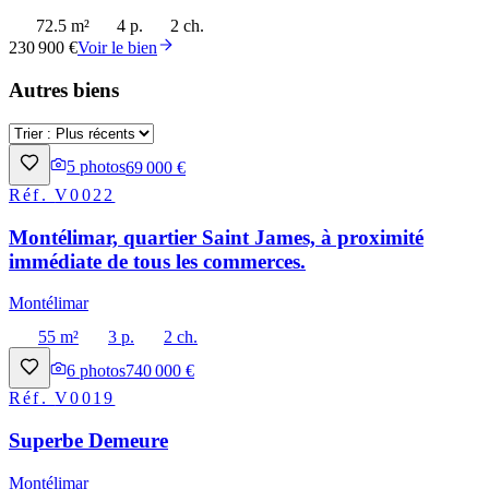
72.5 m²
4 p.
2 ch.
230 900 €
Voir le bien
Autres biens
5
photos
69 000 €
Réf.
V0022
Montélimar, quartier Saint James, à proximité
immédiate de tous les commerces.
Montélimar
55 m²
3 p.
2 ch.
6
photos
740 000 €
Réf.
V0019
Superbe Demeure
Montélimar