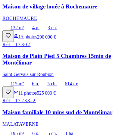
Maison de village louée à Rochemaure
ROCHEMAURE
132 m²
4 p.
3 ch.
15
photos
290 000 €
Réf.
17302
Maison de Plain Pied 5 Chambres 15min de
Montélimar
Saint-Gervais-sur-Roubion
115 m²
6 p.
5 ch.
614 m²
11
photos
525 000 €
Réf.
17238-2
Maison familiale 10 mins sud de Montelimar
MALATAVERNE
195 m²
6 p.
5 ch.
1 ha