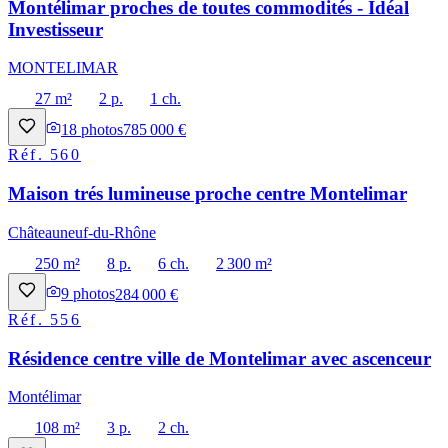
Montélimar proches de toutes commodités - Idéal
Investisseur
MONTELIMAR
27 m²
2 p.
1 ch.
18
photos
785 000 €
Réf.
560
Maison trés lumineuse proche centre Montelimar
Châteauneuf-du-Rhône
250 m²
8 p.
6 ch.
2 300 m²
9
photos
284 000 €
Réf.
556
Résidence centre ville de Montelimar avec ascenceur
Montélimar
108 m²
3 p.
2 ch.