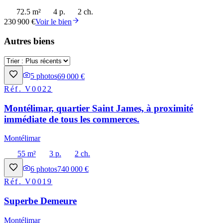
72.5 m²
4 p.
2 ch.
230 900 €
Voir le bien
Autres biens
5
photos
69 000 €
Réf.
V0022
Montélimar, quartier Saint James, à proximité
immédiate de tous les commerces.
Montélimar
55 m²
3 p.
2 ch.
6
photos
740 000 €
Réf.
V0019
Superbe Demeure
Montélimar