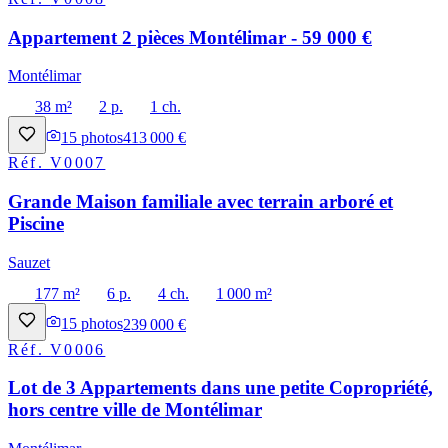
Appartement 2 pièces Montélimar - 59 000 €
Montélimar
38 m²
2 p.
1 ch.
15
photos
413 000 €
Réf.
V0007
Grande Maison familiale avec terrain arboré et
Piscine
Sauzet
177 m²
6 p.
4 ch.
1 000 m²
15
photos
239 000 €
Réf.
V0006
Lot de 3 Appartements dans une petite Copropriété,
hors centre ville de Montélimar