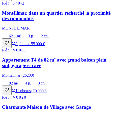
Réf.
570-2
Montélimar, dans un quartier recherché ,à proximité
des commodités
MONTELIMAR
62.1 m²
3 p.
2 ch.
8
photos
155 000 €
Réf.
V0001
Appartement T4 de 82 m² avec grand balcon plein
sud, garage et cave
Montélimar (26200)
82 m²
4 p.
3 ch.
11
photos
179 000 €
Réf.
V0020
Charmante Maison de Village avec Garage