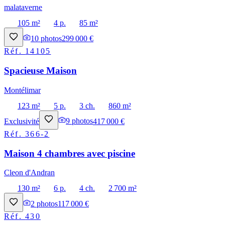
malataverne
105 m²
4 p.
85 m²
10
photos
299 000 €
Réf.
14105
Spacieuse Maison
Montélimar
123 m²
5 p.
3 ch.
860 m²
Exclusivité
9
photos
417 000 €
Réf.
366-2
Maison 4 chambres avec piscine
Cleon d'Andran
130 m²
6 p.
4 ch.
2 700 m²
2
photos
117 000 €
Réf.
430