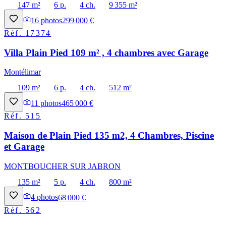
147 m²
6 p.
4 ch.
9 355 m²
16
photos
299 000 €
Réf.
17374
Villa Plain Pied 109 m² , 4 chambres avec Garage
Montélimar
109 m²
6 p.
4 ch.
512 m²
11
photos
465 000 €
Réf.
515
Maison de Plain Pied 135 m2, 4 Chambres, Piscine
et Garage
MONTBOUCHER SUR JABRON
135 m²
5 p.
4 ch.
800 m²
4
photos
68 000 €
Réf.
562