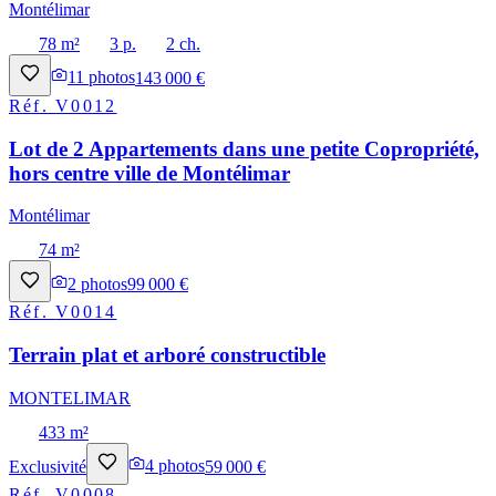
Montélimar
78 m²
3 p.
2 ch.
11
photos
143 000 €
Réf.
V0012
Lot de 2 Appartements dans une petite Copropriété,
hors centre ville de Montélimar
Montélimar
74 m²
2
photos
99 000 €
Réf.
V0014
Terrain plat et arboré constructible
MONTELIMAR
433 m²
Exclusivité
4
photos
59 000 €
Réf.
V0008