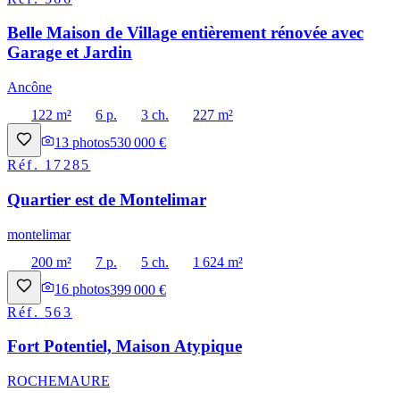
Belle Maison de Village entièrement rénovée avec
Garage et Jardin
Ancône
122 m²
6 p.
3 ch.
227 m²
13
photos
530 000 €
Réf.
17285
Quartier est de Montelimar
montelimar
200 m²
7 p.
5 ch.
1 624 m²
16
photos
399 000 €
Réf.
563
Fort Potentiel, Maison Atypique
ROCHEMAURE