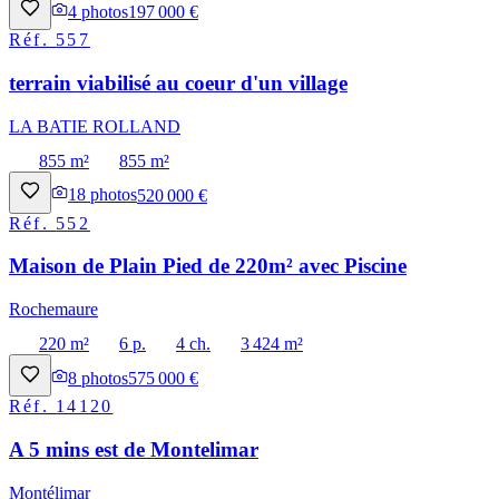
4
photos
197 000 €
Réf.
557
terrain viabilisé au coeur d'un village
LA BATIE ROLLAND
855 m²
855 m²
18
photos
520 000 €
Réf.
552
Maison de Plain Pied de 220m² avec Piscine
Rochemaure
220 m²
6 p.
4 ch.
3 424 m²
8
photos
575 000 €
Réf.
14120
A 5 mins est de Montelimar
Montélimar