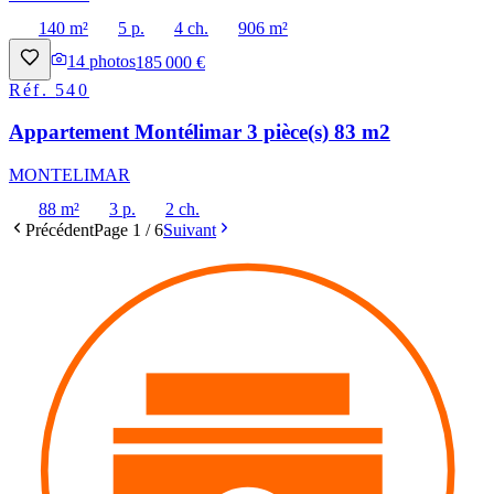
140 m²
5 p.
4 ch.
906 m²
14
photos
185 000 €
Réf.
540
Appartement Montélimar 3 pièce(s) 83 m2
MONTELIMAR
88 m²
3 p.
2 ch.
Précédent
Page
1
/
6
Suivant