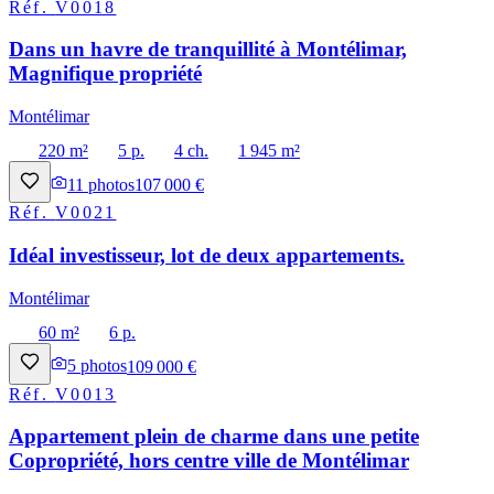
Réf.
V0018
Dans un havre de tranquillité à Montélimar,
Magnifique propriété
Montélimar
220 m²
5 p.
4 ch.
1 945 m²
11
photos
107 000 €
Réf.
V0021
Idéal investisseur, lot de deux appartements.
Montélimar
60 m²
6 p.
5
photos
109 000 €
Réf.
V0013
Appartement plein de charme dans une petite
Copropriété, hors centre ville de Montélimar