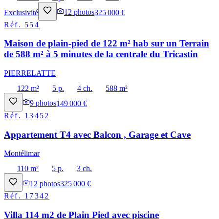
Exclusivité
12
photos
325 000 €
Réf.
554
Maison de plain-pied de 122 m² hab sur un Terrain
de 588 m² à 5 minutes de la centrale du Tricastin
PIERRELATTE
122 m²
5 p.
4 ch.
588 m²
9
photos
149 000 €
Réf.
13452
Appartement T4 avec Balcon , Garage et Cave
Montélimar
110 m²
5 p.
3 ch.
12
photos
325 000 €
Réf.
17342
Villa 114 m2 de Plain Pied avec piscine