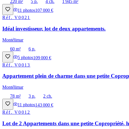
220 m²
5 p.
4 ch.
1 945 m²
11
photos
107 000 €
Réf.
V0021
Idéal investisseur, lot de deux appartements.
Montélimar
60 m²
6 p.
5
photos
109 000 €
Réf.
V0013
Appartement plein de charme dans une petite Copropri
Montélimar
78 m²
3 p.
2 ch.
11
photos
143 000 €
Réf.
V0012
Lot de 2 Appartements dans une petite Copropriété, h