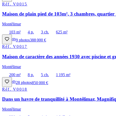
Réf.
V0015
Maison de plain pied de 103m², 3 chambres, quartier 
Montélimar
103 m²
4 p.
3 ch.
625 m²
9
photos
388 000 €
Réf.
V0017
Maison de caractère des années 1930 avec piscine et g
Montélimar
200 m²
8 p.
5 ch.
1 195 m²
28
photos
850 000 €
Réf.
V0018
Dans un havre de tranquillité à Montélimar, Magnifiq
Montélimar