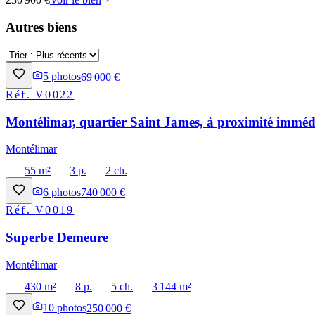
Autres biens
5
photos
69 000 €
Réf.
V0022
Montélimar, quartier Saint James, à proximité immédi
Montélimar
55 m²
3 p.
2 ch.
6
photos
740 000 €
Réf.
V0019
Superbe Demeure
Montélimar
430 m²
8 p.
5 ch.
3 144 m²
10
photos
250 000 €