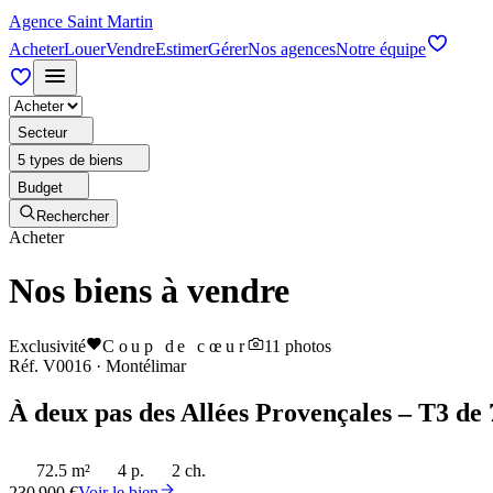
Agence Saint Martin
Acheter
Louer
Vendre
Estimer
Gérer
Nos agences
Notre équipe
Secteur
5 types de biens
Budget
Rechercher
Acheter
Nos biens à vendre
Exclusivité
Coup de cœur
11
photos
Réf.
V0016
·
Montélimar
À deux pas des Allées Provençales – T3 de 
72.5 m²
4 p.
2 ch.
230 900 €
Voir le bien