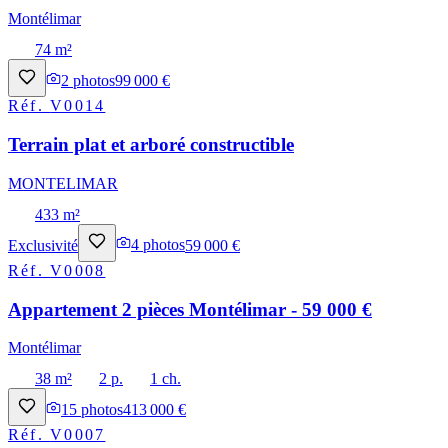
Montélimar
74 m²
2
photos
99 000 €
Réf.
V0014
Terrain plat et arboré constructible
MONTELIMAR
433 m²
Exclusivité
4
photos
59 000 €
Réf.
V0008
Appartement 2 pièces Montélimar - 59 000 €
Montélimar
38 m²
2 p.
1 ch.
15
photos
413 000 €
Réf.
V0007