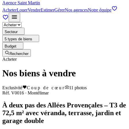
Agence Saint Martin
Acheter
Louer
Vendre
Estimer
Gérer
Nos agences
Notre équipe
Secteur
5 types de biens
Budget
Rechercher
Acheter
Nos biens à vendre
Exclusivité
Coup de cœur
11
photos
Réf.
V0016
·
Montélimar
À deux pas des Allées Provençales – T3 de
72,5 m² avec véranda, terrasse, jardin et
garage double