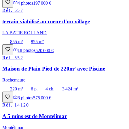
4
photos
197 000 €
Réf.
557
terrain viabilisé au coeur d'un village
LA BATIE ROLLAND
855 m²
855 m²
18
photos
520 000 €
Réf.
552
Maison de Plain Pied de 220m² avec Piscine
Rochemaure
220 m²
6 p.
4 ch.
3 424 m²
8
photos
575 000 €
Réf.
14120
A 5 mins est de Montelimar
Montélimar