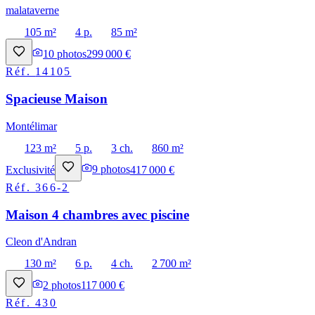
malataverne
105 m²
4 p.
85 m²
10
photos
299 000 €
Réf.
14105
Spacieuse Maison
Montélimar
123 m²
5 p.
3 ch.
860 m²
Exclusivité
9
photos
417 000 €
Réf.
366-2
Maison 4 chambres avec piscine
Cleon d'Andran
130 m²
6 p.
4 ch.
2 700 m²
2
photos
117 000 €
Réf.
430