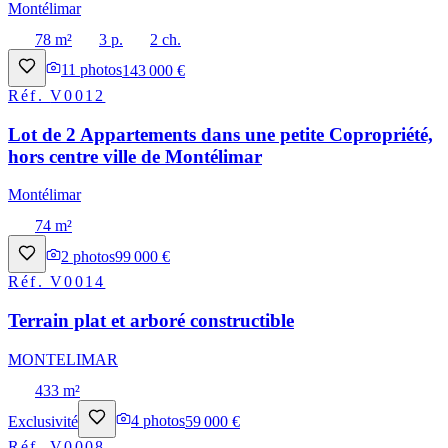
Montélimar
78 m²
3 p.
2 ch.
11
photos
143 000 €
Réf.
V0012
Lot de 2 Appartements dans une petite Copropriété,
hors centre ville de Montélimar
Montélimar
74 m²
2
photos
99 000 €
Réf.
V0014
Terrain plat et arboré constructible
MONTELIMAR
433 m²
Exclusivité
4
photos
59 000 €
Réf.
V0008