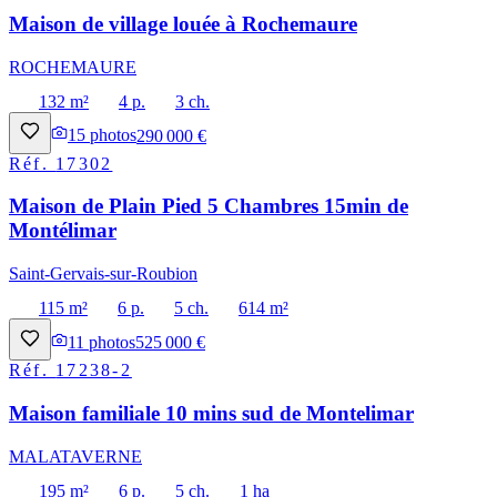
Maison de village louée à Rochemaure
ROCHEMAURE
132 m²
4 p.
3 ch.
15
photos
290 000 €
Réf.
17302
Maison de Plain Pied 5 Chambres 15min de
Montélimar
Saint-Gervais-sur-Roubion
115 m²
6 p.
5 ch.
614 m²
11
photos
525 000 €
Réf.
17238-2
Maison familiale 10 mins sud de Montelimar
MALATAVERNE
195 m²
6 p.
5 ch.
1 ha