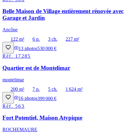
Belle Maison de Village entièrement rénovée avec
Garage et Jardin
Ancône
122 m²
6 p.
3 ch.
227 m²
13
photos
530 000 €
Réf.
17285
Quartier est de Montelimar
montelimar
200 m²
7 p.
5 ch.
1 624 m²
16
photos
399 000 €
Réf.
563
Fort Potentiel, Maison Atypique
ROCHEMAURE