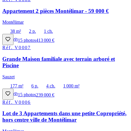
Appartement 2 pièces Montélimar - 59 000 €
Montélimar
38 m²
2 p.
1 ch.
15
photos
413 000 €
Réf.
V0007
Grande Maison familiale avec terrain arboré et
Piscine
Sauzet
177 m²
6 p.
4 ch.
1 000 m²
15
photos
239 000 €
Réf.
V0006
Lot de 3 Appartements dans une petite Copropriété,
hors centre ville de Montélimar