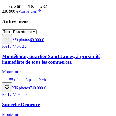
72.5 m²
4 p.
2 ch.
230 900 €
Voir le bien
Autres biens
5
photos
69 000 €
Réf.
V0022
Montélimar, quartier Saint James, à proximité
immédiate de tous les commerces.
Montélimar
55 m²
3 p.
2 ch.
6
photos
740 000 €
Réf.
V0019
Superbe Demeure
Montélimar