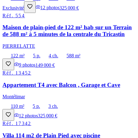
Exclusivité
12
photos
325 000 €
Réf.
554
Maison de plain-pied de 122 m² hab sur un Terrain
de 588 m² à 5 minutes de la centrale du Tricastin
PIERRELATTE
122 m²
5 p.
4 ch.
588 m²
9
photos
149 000 €
Réf.
13452
Appartement T4 avec Balcon , Garage et Cave
Montélimar
110 m²
5 p.
3 ch.
12
photos
325 000 €
Réf.
17342
Villa 114 m2 de Plain Pied avec piscine