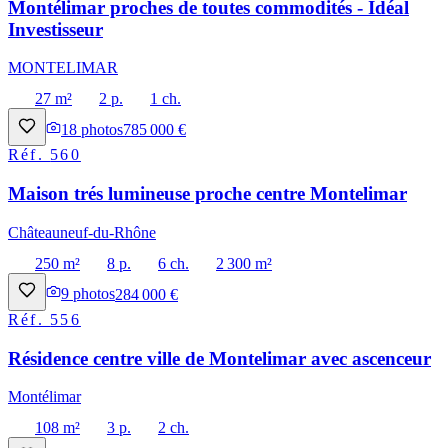
Montélimar proches de toutes commodités - Idéal
Investisseur
MONTELIMAR
27 m²
2 p.
1 ch.
18
photos
785 000 €
Réf.
560
Maison trés lumineuse proche centre Montelimar
Châteauneuf-du-Rhône
250 m²
8 p.
6 ch.
2 300 m²
9
photos
284 000 €
Réf.
556
Résidence centre ville de Montelimar avec ascenceur
Montélimar
108 m²
3 p.
2 ch.