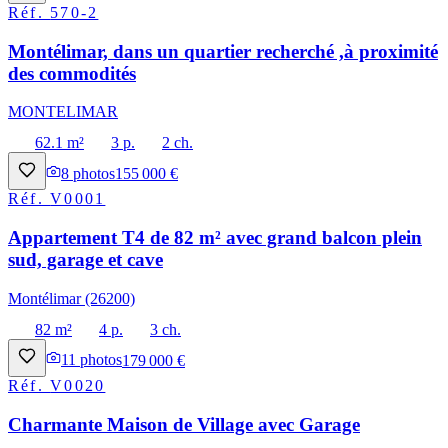
Réf.
570-2
Montélimar, dans un quartier recherché ,à proximité
des commodités
MONTELIMAR
62.1 m²
3 p.
2 ch.
8
photos
155 000 €
Réf.
V0001
Appartement T4 de 82 m² avec grand balcon plein
sud, garage et cave
Montélimar (26200)
82 m²
4 p.
3 ch.
11
photos
179 000 €
Réf.
V0020
Charmante Maison de Village avec Garage