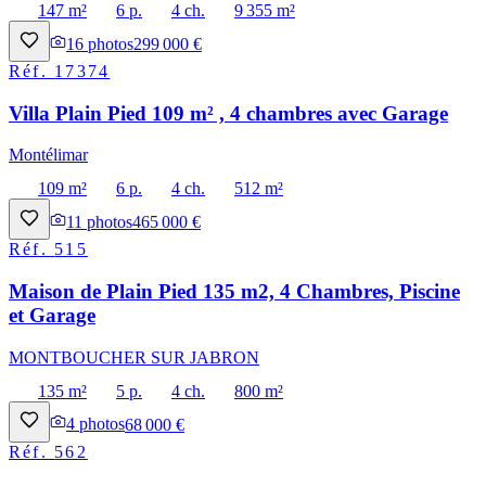
147 m²
6 p.
4 ch.
9 355 m²
16
photos
299 000 €
Réf.
17374
Villa Plain Pied 109 m² , 4 chambres avec Garage
Montélimar
109 m²
6 p.
4 ch.
512 m²
11
photos
465 000 €
Réf.
515
Maison de Plain Pied 135 m2, 4 Chambres, Piscine
et Garage
MONTBOUCHER SUR JABRON
135 m²
5 p.
4 ch.
800 m²
4
photos
68 000 €
Réf.
562