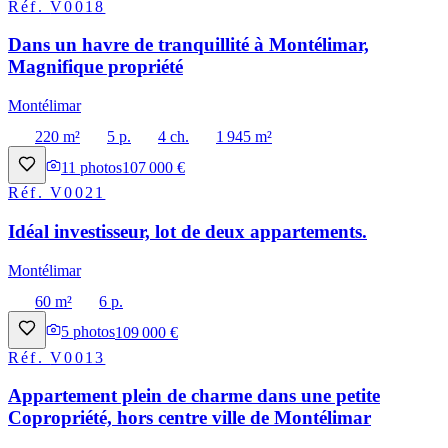
Réf.
V0018
Dans un havre de tranquillité à Montélimar,
Magnifique propriété
Montélimar
220 m²
5 p.
4 ch.
1 945 m²
11
photos
107 000 €
Réf.
V0021
Idéal investisseur, lot de deux appartements.
Montélimar
60 m²
6 p.
5
photos
109 000 €
Réf.
V0013
Appartement plein de charme dans une petite
Copropriété, hors centre ville de Montélimar