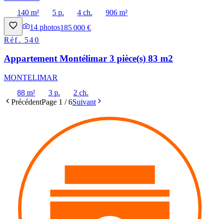
140 m²
5 p.
4 ch.
906 m²
14
photos
185 000 €
Réf.
540
Appartement Montélimar 3 pièce(s) 83 m2
MONTELIMAR
88 m²
3 p.
2 ch.
Précédent
Page
1
/
6
Suivant