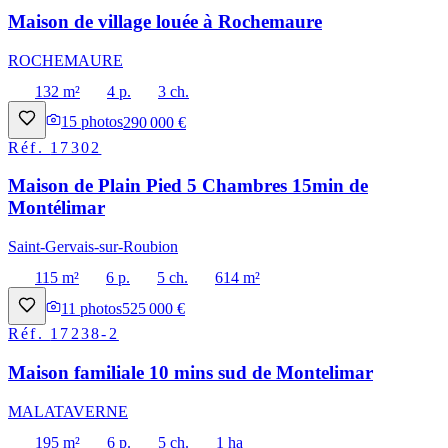
Maison de village louée à Rochemaure
ROCHEMAURE
132 m²
4 p.
3 ch.
15
photos
290 000 €
Réf.
17302
Maison de Plain Pied 5 Chambres 15min de
Montélimar
Saint-Gervais-sur-Roubion
115 m²
6 p.
5 ch.
614 m²
11
photos
525 000 €
Réf.
17238-2
Maison familiale 10 mins sud de Montelimar
MALATAVERNE
195 m²
6 p.
5 ch.
1 ha