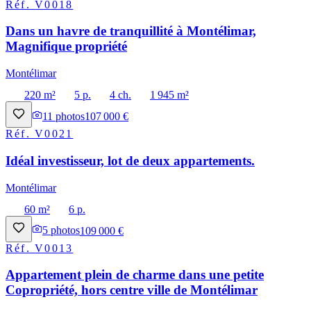
Réf.
V0018
Dans un havre de tranquillité à Montélimar,
Magnifique propriété
Montélimar
220 m²
5 p.
4 ch.
1 945 m²
11
photos
107 000 €
Réf.
V0021
Idéal investisseur, lot de deux appartements.
Montélimar
60 m²
6 p.
5
photos
109 000 €
Réf.
V0013
Appartement plein de charme dans une petite
Copropriété, hors centre ville de Montélimar