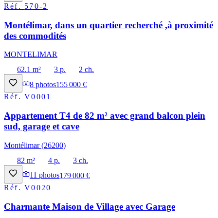
Réf.
570-2
Montélimar, dans un quartier recherché ,à proximité
des commodités
MONTELIMAR
62.1 m²
3 p.
2 ch.
8
photos
155 000 €
Réf.
V0001
Appartement T4 de 82 m² avec grand balcon plein
sud, garage et cave
Montélimar (26200)
82 m²
4 p.
3 ch.
11
photos
179 000 €
Réf.
V0020
Charmante Maison de Village avec Garage