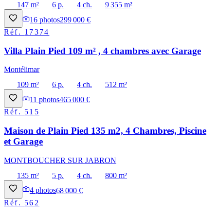
147 m²
6 p.
4 ch.
9 355 m²
16
photos
299 000 €
Réf.
17374
Villa Plain Pied 109 m² , 4 chambres avec Garage
Montélimar
109 m²
6 p.
4 ch.
512 m²
11
photos
465 000 €
Réf.
515
Maison de Plain Pied 135 m2, 4 Chambres, Piscine
et Garage
MONTBOUCHER SUR JABRON
135 m²
5 p.
4 ch.
800 m²
4
photos
68 000 €
Réf.
562