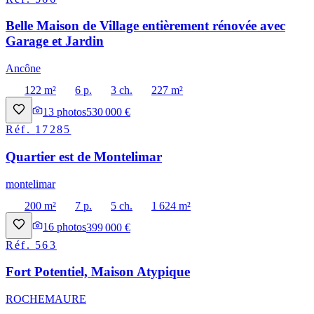
Belle Maison de Village entièrement rénovée avec
Garage et Jardin
Ancône
122 m²
6 p.
3 ch.
227 m²
13
photos
530 000 €
Réf.
17285
Quartier est de Montelimar
montelimar
200 m²
7 p.
5 ch.
1 624 m²
16
photos
399 000 €
Réf.
563
Fort Potentiel, Maison Atypique
ROCHEMAURE