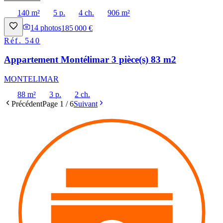
140 m²
5 p.
4 ch.
906 m²
14
photos
185 000 €
Réf.
540
Appartement Montélimar 3 pièce(s) 83 m2
MONTELIMAR
88 m²
3 p.
2 ch.
Précédent
Page
1
/
6
Suivant