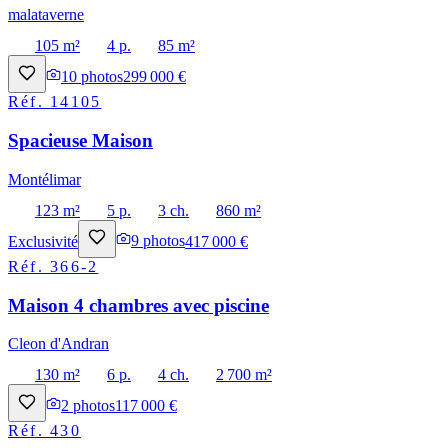
malataverne
105 m²
4 p.
85 m²
10
photos
299 000 €
Réf.
14105
Spacieuse Maison
Montélimar
123 m²
5 p.
3 ch.
860 m²
Exclusivité
9
photos
417 000 €
Réf.
366-2
Maison 4 chambres avec piscine
Cleon d'Andran
130 m²
6 p.
4 ch.
2 700 m²
2
photos
117 000 €
Réf.
430