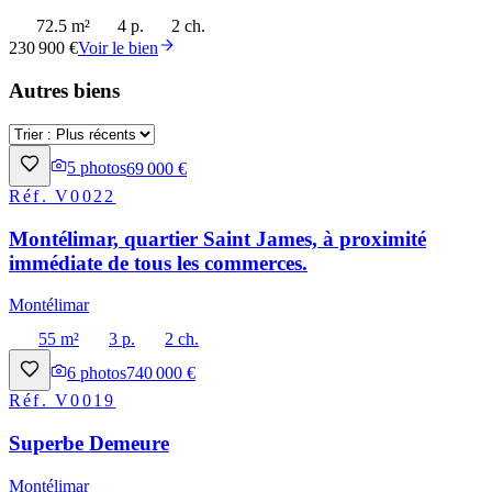
72.5 m²
4 p.
2 ch.
230 900 €
Voir le bien
Autres biens
5
photos
69 000 €
Réf.
V0022
Montélimar, quartier Saint James, à proximité
immédiate de tous les commerces.
Montélimar
55 m²
3 p.
2 ch.
6
photos
740 000 €
Réf.
V0019
Superbe Demeure
Montélimar