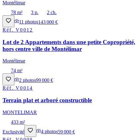
Montélimar
78 m²
3 p.
2 ch.
11
photos
143 000 €
Réf.
V0012
Lot de 2 Appartements dans une petite Copropriété,
hors centre ville de Montélimar
Montélimar
74 m²
2
photos
99 000 €
Réf.
V0014
Terrain plat et arboré constructible
MONTELIMAR
433 m²
Exclusivité
4
photos
59 000 €
Réf.
V0008