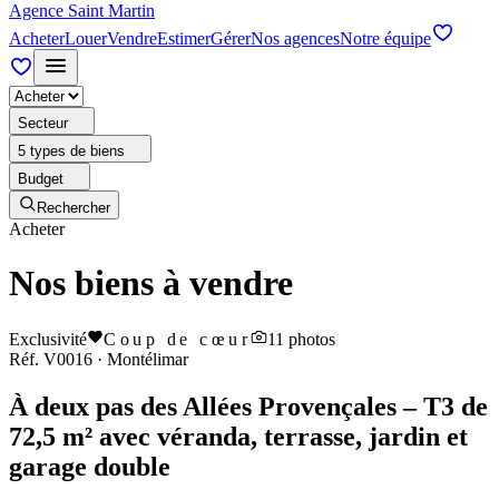
Agence Saint Martin
Acheter
Louer
Vendre
Estimer
Gérer
Nos agences
Notre équipe
Secteur
5 types de biens
Budget
Rechercher
Acheter
Nos biens à vendre
Exclusivité
Coup de cœur
11
photos
Réf.
V0016
·
Montélimar
À deux pas des Allées Provençales – T3 de
72,5 m² avec véranda, terrasse, jardin et
garage double