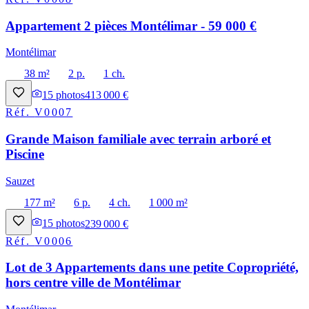
Appartement 2 pièces Montélimar - 59 000 €
Montélimar
38 m²
2 p.
1 ch.
15
photos
413 000 €
Réf.
V0007
Grande Maison familiale avec terrain arboré et
Piscine
Sauzet
177 m²
6 p.
4 ch.
1 000 m²
15
photos
239 000 €
Réf.
V0006
Lot de 3 Appartements dans une petite Copropriété,
hors centre ville de Montélimar