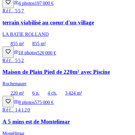
4
photos
197 000 €
Réf.
557
terrain viabilisé au coeur d'un village
LA BATIE ROLLAND
855 m²
855 m²
18
photos
520 000 €
Réf.
552
Maison de Plain Pied de 220m² avec Piscine
Rochemaure
220 m²
6 p.
4 ch.
3 424 m²
8
photos
575 000 €
Réf.
14120
A 5 mins est de Montelimar
Montélimar