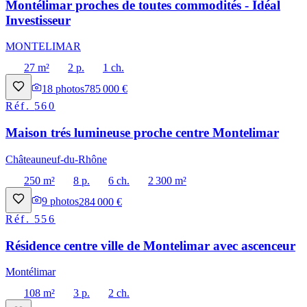
Montélimar proches de toutes commodités - Idéal
Investisseur
MONTELIMAR
27 m²
2 p.
1 ch.
18
photos
785 000 €
Réf.
560
Maison trés lumineuse proche centre Montelimar
Châteauneuf-du-Rhône
250 m²
8 p.
6 ch.
2 300 m²
9
photos
284 000 €
Réf.
556
Résidence centre ville de Montelimar avec ascenceur
Montélimar
108 m²
3 p.
2 ch.