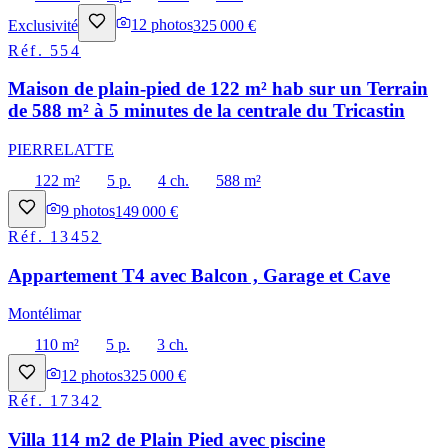
Exclusivité
12
photos
325 000 €
Réf.
554
Maison de plain-pied de 122 m² hab sur un Terrain
de 588 m² à 5 minutes de la centrale du Tricastin
PIERRELATTE
122 m²
5 p.
4 ch.
588 m²
9
photos
149 000 €
Réf.
13452
Appartement T4 avec Balcon , Garage et Cave
Montélimar
110 m²
5 p.
3 ch.
12
photos
325 000 €
Réf.
17342
Villa 114 m2 de Plain Pied avec piscine