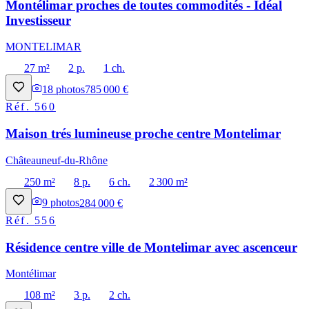
Montélimar proches de toutes commodités - Idéal
Investisseur
MONTELIMAR
27 m²
2 p.
1 ch.
18
photos
785 000 €
Réf.
560
Maison trés lumineuse proche centre Montelimar
Châteauneuf-du-Rhône
250 m²
8 p.
6 ch.
2 300 m²
9
photos
284 000 €
Réf.
556
Résidence centre ville de Montelimar avec ascenceur
Montélimar
108 m²
3 p.
2 ch.