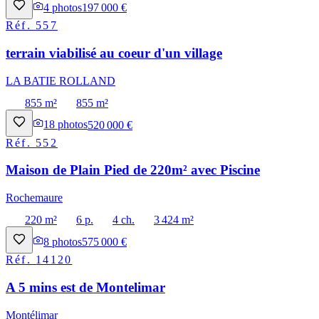
4
photos
197 000 €
Réf.
557
terrain viabilisé au coeur d'un village
LA BATIE ROLLAND
855 m²
855 m²
18
photos
520 000 €
Réf.
552
Maison de Plain Pied de 220m² avec Piscine
Rochemaure
220 m²
6 p.
4 ch.
3 424 m²
8
photos
575 000 €
Réf.
14120
A 5 mins est de Montelimar
Montélimar