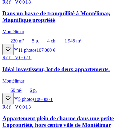
Réf.
V0018
Dans un havre de tranquillité à Montélimar,
Magnifique propriété
Montélimar
220 m²
5 p.
4 ch.
1 945 m²
11
photos
107 000 €
Réf.
V0021
Idéal investisseur, lot de deux appartements.
Montélimar
60 m²
6 p.
5
photos
109 000 €
Réf.
V0013
Appartement plein de charme dans une petite
Copropriété, hors centre ville de Montélimar