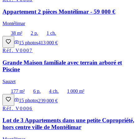
Appartement 2 pièces Montélimar - 59 000 €
Montélimar
38 m²
2 p.
1 ch.
15
photos
413 000 €
Réf.
V0007
Grande Maison familiale avec terrain arboré et
Piscine
Sauzet
177 m²
6 p.
4 ch.
1 000 m²
15
photos
239 000 €
Réf.
V0006
Lot de 3 Appartements dans une petite Copropriété,
hors centre ville de Montélimar