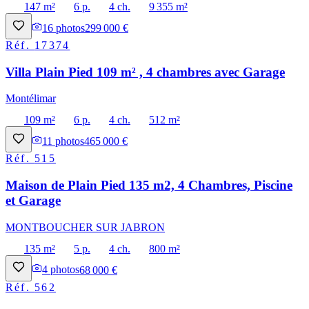
147 m²
6 p.
4 ch.
9 355 m²
16
photos
299 000 €
Réf.
17374
Villa Plain Pied 109 m² , 4 chambres avec Garage
Montélimar
109 m²
6 p.
4 ch.
512 m²
11
photos
465 000 €
Réf.
515
Maison de Plain Pied 135 m2, 4 Chambres, Piscine
et Garage
MONTBOUCHER SUR JABRON
135 m²
5 p.
4 ch.
800 m²
4
photos
68 000 €
Réf.
562