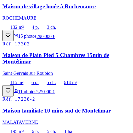
Maison de village louée à Rochemaure
ROCHEMAURE
132 m²
4 p.
3 ch.
15
photos
290 000 €
Réf.
17302
Maison de Plain Pied 5 Chambres 15min de
Montélimar
Saint-Gervais-sur-Roubion
115 m²
6 p.
5 ch.
614 m²
11
photos
525 000 €
Réf.
17238-2
Maison familiale 10 mins sud de Montelimar
MALATAVERNE
195 m²
6 p.
5 ch.
1 ha