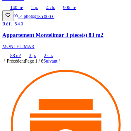
140 m²
5 p.
4 ch.
906 m²
14
photos
185 000 €
Réf.
540
Appartement Montélimar 3 pièce(s) 83 m2
MONTELIMAR
88 m²
3 p.
2 ch.
Précédent
Page
1
/
6
Suivant