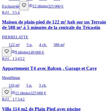
Exclusivité
12
photos
325 000 €
Réf.
554
Maison de plain-pied de 122 m² hab sur un Terrain
de 588 m² à 5 minutes de la centrale du Tricastin
PIERRELATTE
122 m²
5 p.
4 ch.
588 m²
9
photos
149 000 €
Réf.
13452
Appartement T4 avec Balcon , Garage et Cave
Montélimar
110 m²
5 p.
3 ch.
12
photos
325 000 €
Réf.
17342
Villa 114 m2 de Plain Pied avec piscine