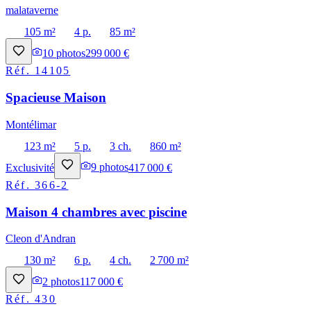
malataverne
105 m²
4 p.
85 m²
10
photos
299 000 €
Réf.
14105
Spacieuse Maison
Montélimar
123 m²
5 p.
3 ch.
860 m²
Exclusivité
9
photos
417 000 €
Réf.
366-2
Maison 4 chambres avec piscine
Cleon d'Andran
130 m²
6 p.
4 ch.
2 700 m²
2
photos
117 000 €
Réf.
430