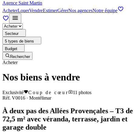
Agence Saint Martin
Acheter
Louer
Vendre
Estimer
Gérer
Nos agences
Notre équipe
Secteur
5 types de biens
Budget
Rechercher
Acheter
Nos biens à vendre
Exclusivité
Coup de cœur
11
photos
Réf.
V0016
·
Montélimar
À deux pas des Allées Provençales – T3 de
72,5 m² avec véranda, terrasse, jardin et
garage double