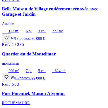
Belle Maison de Village entièrement rénovée avec
Garage et Jardin
Ancône
122 m²
6 p.
3 ch.
227 m²
13
photos
530 000 €
Réf.
17285
Quartier est de Montelimar
montelimar
200 m²
7 p.
5 ch.
1 624 m²
16
photos
399 000 €
Réf.
563
Fort Potentiel, Maison Atypique
ROCHEMAURE