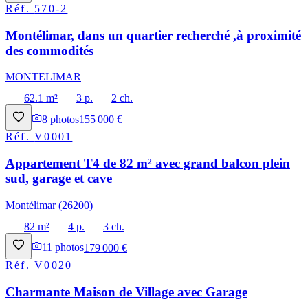
Réf.
570-2
Montélimar, dans un quartier recherché ,à proximité
des commodités
MONTELIMAR
62.1 m²
3 p.
2 ch.
8
photos
155 000 €
Réf.
V0001
Appartement T4 de 82 m² avec grand balcon plein
sud, garage et cave
Montélimar (26200)
82 m²
4 p.
3 ch.
11
photos
179 000 €
Réf.
V0020
Charmante Maison de Village avec Garage