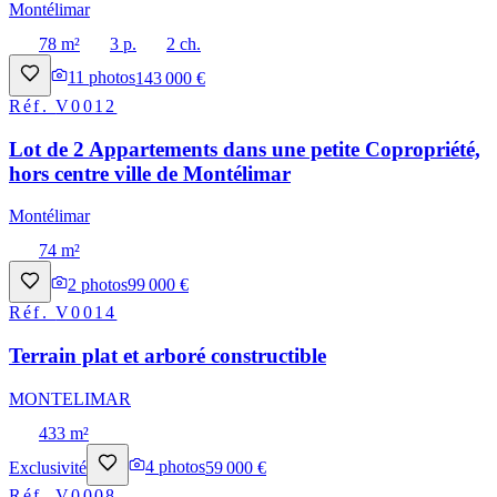
Montélimar
78 m²
3 p.
2 ch.
11
photos
143 000 €
Réf.
V0012
Lot de 2 Appartements dans une petite Copropriété,
hors centre ville de Montélimar
Montélimar
74 m²
2
photos
99 000 €
Réf.
V0014
Terrain plat et arboré constructible
MONTELIMAR
433 m²
Exclusivité
4
photos
59 000 €
Réf.
V0008