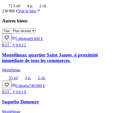
72.5 m²
4 p.
2 ch.
230 900 €
Voir le bien
Autres biens
5
photos
69 000 €
Réf.
V0022
Montélimar, quartier Saint James, à proximité
immédiate de tous les commerces.
Montélimar
55 m²
3 p.
2 ch.
6
photos
740 000 €
Réf.
V0019
Superbe Demeure
Montélimar