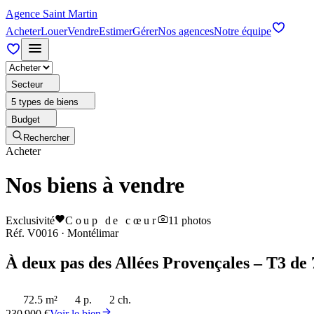
Agence Saint Martin
Acheter
Louer
Vendre
Estimer
Gérer
Nos agences
Notre équipe
Secteur
5 types de biens
Budget
Rechercher
Acheter
Nos biens à vendre
Exclusivité
Coup de cœur
11
photos
Réf.
V0016
·
Montélimar
À deux pas des Allées Provençales – T3 de 
72.5 m²
4 p.
2 ch.
230 900 €
Voir le bien