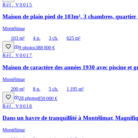
Réf.
V0015
Maison de plain pied de 103m², 3 chambres, quartier 
Montélimar
103 m²
4 p.
3 ch.
625 m²
9
photos
388 000 €
Réf.
V0017
Maison de caractère des années 1930 avec piscine et g
Montélimar
200 m²
8 p.
5 ch.
1 195 m²
28
photos
850 000 €
Réf.
V0018
Dans un havre de tranquillité à Montélimar, Magnifiq
Montélimar