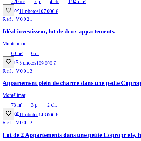
220 m²
5 p.
4 ch.
1 945 m²
11
photos
107 000 €
Réf.
V0021
Idéal investisseur, lot de deux appartements.
Montélimar
60 m²
6 p.
5
photos
109 000 €
Réf.
V0013
Appartement plein de charme dans une petite Copropri
Montélimar
78 m²
3 p.
2 ch.
11
photos
143 000 €
Réf.
V0012
Lot de 2 Appartements dans une petite Copropriété, h