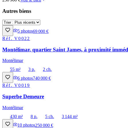
Autres biens
5
photos
69 000 €
Réf.
V0022
Montélimar, quartier Saint James, à proximité immédi
Montélimar
55 m²
3 p.
2 ch.
6
photos
740 000 €
Réf.
V0019
Superbe Demeure
Montélimar
430 m²
8 p.
5 ch.
3 144 m²
10
photos
250 000 €