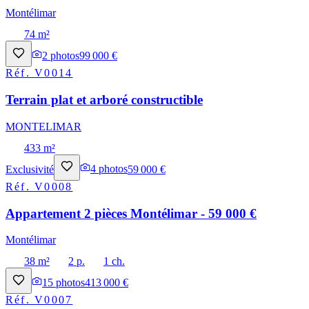
Montélimar
74 m²
2
photos
99 000 €
Réf.
V0014
Terrain plat et arboré constructible
MONTELIMAR
433 m²
Exclusivité
4
photos
59 000 €
Réf.
V0008
Appartement 2 pièces Montélimar - 59 000 €
Montélimar
38 m²
2 p.
1 ch.
15
photos
413 000 €
Réf.
V0007