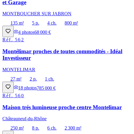
et Garage
MONTBOUCHER SUR JABRON
135 m²
5 p.
4 ch.
800 m²
4
photos
68 000 €
Réf.
562
Montélimar proches de toutes commodités - Idéal
Investisseur
MONTELIMAR
27 m²
2 p.
1 ch.
18
photos
785 000 €
Réf.
560
Maison trés lumineuse proche centre Montelimar
Châteauneuf-du-Rhône
250 m²
8 p.
6 ch.
2 300 m²