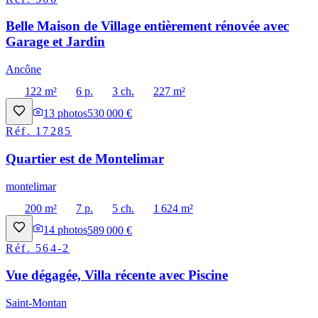
Belle Maison de Village entièrement rénovée avec
Garage et Jardin
Ancône
122 m²
6 p.
3 ch.
227 m²
13
photos
530 000 €
Réf.
17285
Quartier est de Montelimar
montelimar
200 m²
7 p.
5 ch.
1 624 m²
14
photos
589 000 €
Réf.
564-2
Vue dégagée, Villa récente avec Piscine
Saint-Montan