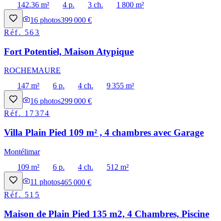
142.36 m²
4 p.
3 ch.
1 800 m²
16
photos
399 000 €
Réf.
563
Fort Potentiel, Maison Atypique
ROCHEMAURE
147 m²
6 p.
4 ch.
9 355 m²
16
photos
299 000 €
Réf.
17374
Villa Plain Pied 109 m² , 4 chambres avec Garage
Montélimar
109 m²
6 p.
4 ch.
512 m²
11
photos
465 000 €
Réf.
515
Maison de Plain Pied 135 m2, 4 Chambres, Piscine