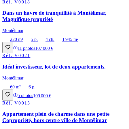
Réf.
V0018
Dans un havre de tranquillité à Montélimar,
Magnifique propriété
Montélimar
220 m²
5 p.
4 ch.
1 945 m²
11
photos
107 000 €
Réf.
V0021
Idéal investisseur, lot de deux appartements.
Montélimar
60 m²
6 p.
5
photos
109 000 €
Réf.
V0013
Appartement plein de charme dans une petite
Copropriété, hors centre ville de Montélimar