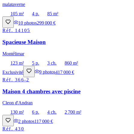
malataverne
105 m²
4 p.
85 m²
10
photos
299 000 €
Réf.
14105
Spacieuse Maison
Montélimar
123 m²
5 p.
3 ch.
860 m²
Exclusivité
9
photos
417 000 €
Réf.
366-2
Maison 4 chambres avec piscine
Cleon d'Andran
130 m²
6 p.
4 ch.
2 700 m²
2
photos
117 000 €
Réf.
430