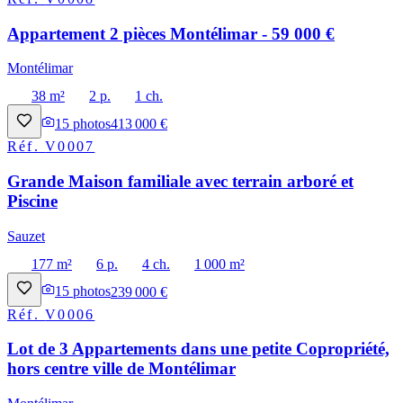
Appartement 2 pièces Montélimar - 59 000 €
Montélimar
38 m²
2 p.
1 ch.
15
photos
413 000 €
Réf.
V0007
Grande Maison familiale avec terrain arboré et
Piscine
Sauzet
177 m²
6 p.
4 ch.
1 000 m²
15
photos
239 000 €
Réf.
V0006
Lot de 3 Appartements dans une petite Copropriété,
hors centre ville de Montélimar