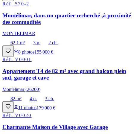
Réf.
570-2
Montélimar, dans un quartier recherché ,à proximité
des commodités
MONTELIMAR
62.1 m²
3 p.
2 ch.
8
photos
155 000 €
Réf.
V0001
Appartement T4 de 82 m² avec grand balcon plein
sud, garage et cave
Montélimar (26200)
82 m²
4 p.
3 ch.
11
photos
179 000 €
Réf.
V0020
Charmante Maison de Village avec Garage