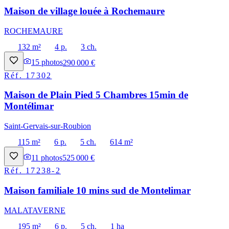
Maison de village louée à Rochemaure
ROCHEMAURE
132 m²
4 p.
3 ch.
15
photos
290 000 €
Réf.
17302
Maison de Plain Pied 5 Chambres 15min de
Montélimar
Saint-Gervais-sur-Roubion
115 m²
6 p.
5 ch.
614 m²
11
photos
525 000 €
Réf.
17238-2
Maison familiale 10 mins sud de Montelimar
MALATAVERNE
195 m²
6 p.
5 ch.
1 ha