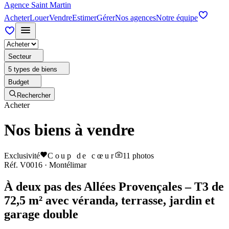
Agence Saint Martin
Acheter
Louer
Vendre
Estimer
Gérer
Nos agences
Notre équipe
Secteur
5 types de biens
Budget
Rechercher
Acheter
Nos biens à vendre
Exclusivité
Coup de cœur
11
photos
Réf.
V0016
·
Montélimar
À deux pas des Allées Provençales – T3 de
72,5 m² avec véranda, terrasse, jardin et
garage double