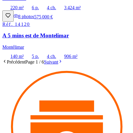
220 m²
6 p.
4 ch.
3 424 m²
8
photos
575 000 €
Réf.
14120
A 5 mins est de Montelimar
Montélimar
140 m²
5 p.
4 ch.
906 m²
Précédent
Page
1
/
6
Suivant