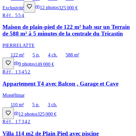
Exclusivité
12
photos
325 000 €
Réf.
554
Maison de plain-pied de 122 m² hab sur un Terrain
de 588 m² à 5 minutes de la centrale du Tricastin
PIERRELATTE
122 m²
5 p.
4 ch.
588 m²
9
photos
149 000 €
Réf.
13452
Appartement T4 avec Balcon , Garage et Cave
Montélimar
110 m²
5 p.
3 ch.
12
photos
325 000 €
Réf.
17342
Villa 114 m2 de Plain Pied avec piscine