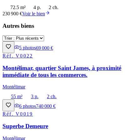
72.5 m²
4 p.
2 ch.
230 900 €
Voir le bien
Autres biens
5
photos
69 000 €
Réf.
V0022
Montélimar, quartier Saint James, à proximité
immédiate de tous les commerces.
Montélimar
55 m²
3 p.
2 ch.
6
photos
740 000 €
Réf.
V0019
Superbe Demeure
Montélimar