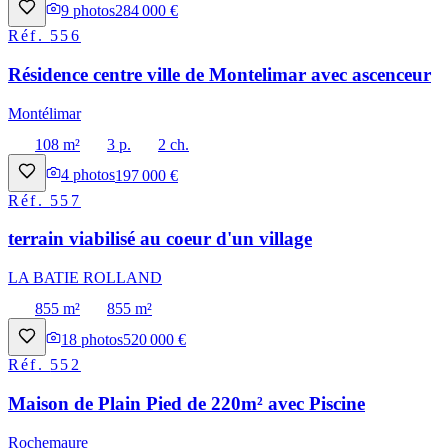
9
photos
284 000 €
Réf.
556
Résidence centre ville de Montelimar avec ascenceur
Montélimar
108 m²
3 p.
2 ch.
4
photos
197 000 €
Réf.
557
terrain viabilisé au coeur d'un village
LA BATIE ROLLAND
855 m²
855 m²
18
photos
520 000 €
Réf.
552
Maison de Plain Pied de 220m² avec Piscine
Rochemaure