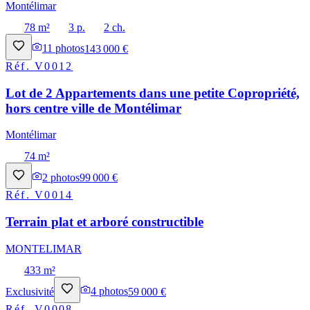
Montélimar
78 m²
3 p.
2 ch.
11
photos
143 000 €
Réf.
V0012
Lot de 2 Appartements dans une petite Copropriété,
hors centre ville de Montélimar
Montélimar
74 m²
2
photos
99 000 €
Réf.
V0014
Terrain plat et arboré constructible
MONTELIMAR
433 m²
Exclusivité
4
photos
59 000 €
Réf.
V0008