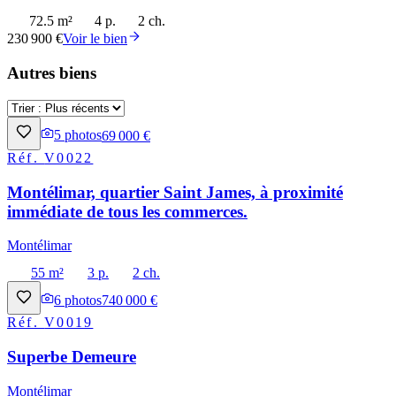
72.5 m²
4 p.
2 ch.
230 900 €
Voir le bien
Autres biens
5
photos
69 000 €
Réf.
V0022
Montélimar, quartier Saint James, à proximité
immédiate de tous les commerces.
Montélimar
55 m²
3 p.
2 ch.
6
photos
740 000 €
Réf.
V0019
Superbe Demeure
Montélimar