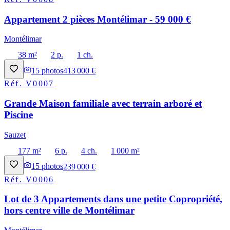
Appartement 2 pièces Montélimar - 59 000 €
Montélimar
38 m²
2 p.
1 ch.
15
photos
413 000 €
Réf.
V0007
Grande Maison familiale avec terrain arboré et
Piscine
Sauzet
177 m²
6 p.
4 ch.
1 000 m²
15
photos
239 000 €
Réf.
V0006
Lot de 3 Appartements dans une petite Copropriété,
hors centre ville de Montélimar