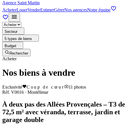
Agence Saint Martin
Acheter
Louer
Vendre
Estimer
Gérer
Nos agences
Notre équipe
Secteur
5 types de biens
Budget
Rechercher
Acheter
Nos biens à vendre
Exclusivité
Coup de cœur
11
photos
Réf.
V0016
·
Montélimar
À deux pas des Allées Provençales – T3 de
72,5 m² avec véranda, terrasse, jardin et
garage double