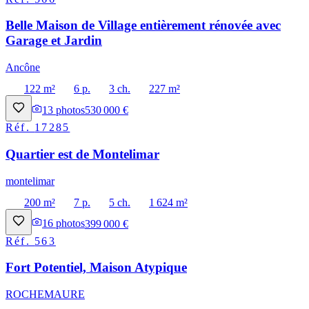
Belle Maison de Village entièrement rénovée avec
Garage et Jardin
Ancône
122 m²
6 p.
3 ch.
227 m²
13
photos
530 000 €
Réf.
17285
Quartier est de Montelimar
montelimar
200 m²
7 p.
5 ch.
1 624 m²
16
photos
399 000 €
Réf.
563
Fort Potentiel, Maison Atypique
ROCHEMAURE