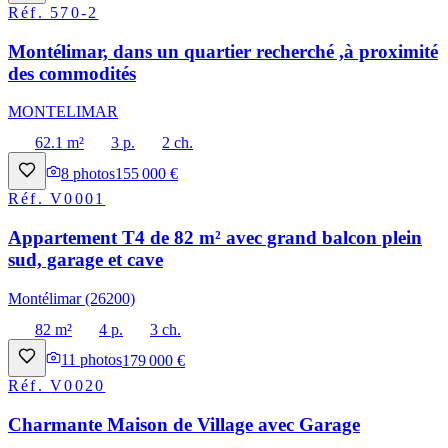
Réf.
570-2
Montélimar, dans un quartier recherché ,à proximité
des commodités
MONTELIMAR
62.1 m²
3 p.
2 ch.
8
photos
155 000 €
Réf.
V0001
Appartement T4 de 82 m² avec grand balcon plein
sud, garage et cave
Montélimar (26200)
82 m²
4 p.
3 ch.
11
photos
179 000 €
Réf.
V0020
Charmante Maison de Village avec Garage