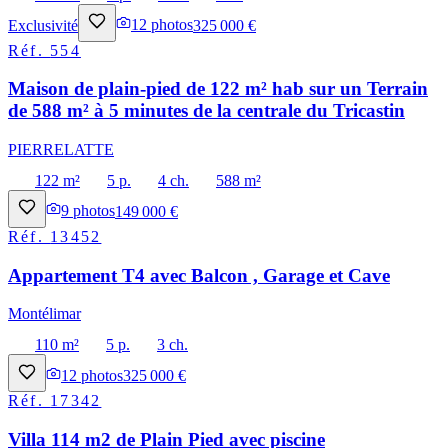
Exclusivité
12
photos
325 000 €
Réf.
554
Maison de plain-pied de 122 m² hab sur un Terrain
de 588 m² à 5 minutes de la centrale du Tricastin
PIERRELATTE
122 m²
5 p.
4 ch.
588 m²
9
photos
149 000 €
Réf.
13452
Appartement T4 avec Balcon , Garage et Cave
Montélimar
110 m²
5 p.
3 ch.
12
photos
325 000 €
Réf.
17342
Villa 114 m2 de Plain Pied avec piscine