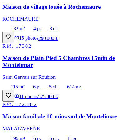
Maison de village louée à Rochemaure
ROCHEMAURE
132 m²
4 p.
3 ch.
15
photos
290 000 €
Réf.
17302
Maison de Plain Pied 5 Chambres 15min de
Montélimar
Saint-Gervais-sur-Roubion
115 m²
6 p.
5 ch.
614 m²
11
photos
525 000 €
Réf.
17238-2
Maison familiale 10 mins sud de Montelimar
MALATAVERNE
195 m²
6 p.
5 ch.
1 ha