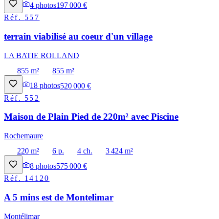
4
photos
197 000 €
Réf.
557
terrain viabilisé au coeur d'un village
LA BATIE ROLLAND
855 m²
855 m²
18
photos
520 000 €
Réf.
552
Maison de Plain Pied de 220m² avec Piscine
Rochemaure
220 m²
6 p.
4 ch.
3 424 m²
8
photos
575 000 €
Réf.
14120
A 5 mins est de Montelimar
Montélimar