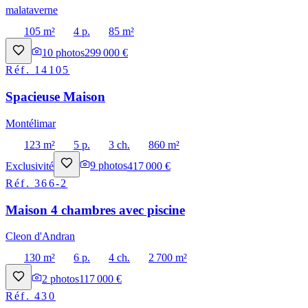
malataverne
105 m²
4 p.
85 m²
10
photos
299 000 €
Réf.
14105
Spacieuse Maison
Montélimar
123 m²
5 p.
3 ch.
860 m²
Exclusivité
9
photos
417 000 €
Réf.
366-2
Maison 4 chambres avec piscine
Cleon d'Andran
130 m²
6 p.
4 ch.
2 700 m²
2
photos
117 000 €
Réf.
430