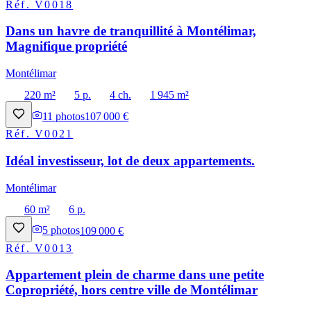
Réf.
V0018
Dans un havre de tranquillité à Montélimar,
Magnifique propriété
Montélimar
220 m²
5 p.
4 ch.
1 945 m²
11
photos
107 000 €
Réf.
V0021
Idéal investisseur, lot de deux appartements.
Montélimar
60 m²
6 p.
5
photos
109 000 €
Réf.
V0013
Appartement plein de charme dans une petite
Copropriété, hors centre ville de Montélimar