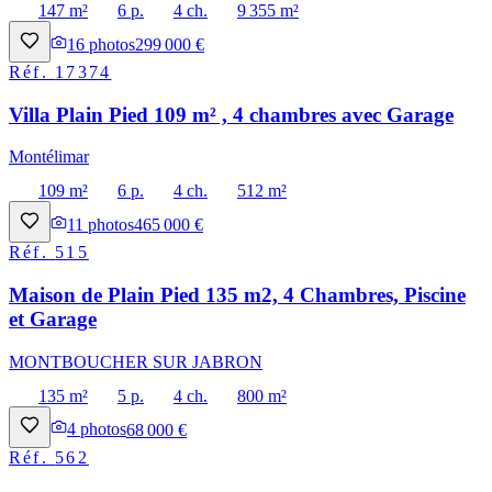
147 m²
6 p.
4 ch.
9 355 m²
16
photos
299 000 €
Réf.
17374
Villa Plain Pied 109 m² , 4 chambres avec Garage
Montélimar
109 m²
6 p.
4 ch.
512 m²
11
photos
465 000 €
Réf.
515
Maison de Plain Pied 135 m2, 4 Chambres, Piscine
et Garage
MONTBOUCHER SUR JABRON
135 m²
5 p.
4 ch.
800 m²
4
photos
68 000 €
Réf.
562