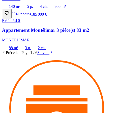
140 m²
5 p.
4 ch.
906 m²
14
photos
185 000 €
Réf.
540
Appartement Montélimar 3 pièce(s) 83 m2
MONTELIMAR
88 m²
3 p.
2 ch.
Précédent
Page
1
/
6
Suivant