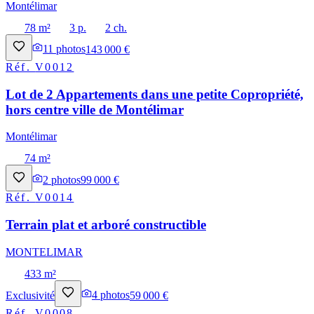
Montélimar
78 m²
3 p.
2 ch.
11
photos
143 000 €
Réf.
V0012
Lot de 2 Appartements dans une petite Copropriété,
hors centre ville de Montélimar
Montélimar
74 m²
2
photos
99 000 €
Réf.
V0014
Terrain plat et arboré constructible
MONTELIMAR
433 m²
Exclusivité
4
photos
59 000 €
Réf.
V0008