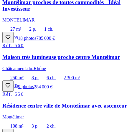
Montélimar proches de toutes commodités - Idéal
Investisseur
MONTELIMAR
27 m²
2 p.
1 ch.
18
photos
785 000 €
Réf.
560
Maison trés lumineuse proche centre Montelimar
Châteauneuf-du-Rhône
250 m²
8 p.
6 ch.
2 300 m²
9
photos
284 000 €
Réf.
556
Résidence centre ville de Montelimar avec ascenceur
Montélimar
108 m²
3 p.
2 ch.