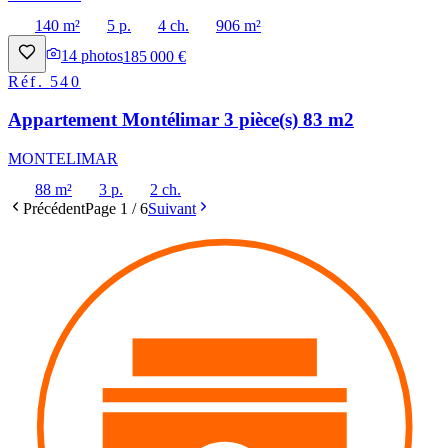
140 m²
5 p.
4 ch.
906 m²
14
photos
185 000 €
Réf.
540
Appartement Montélimar 3 pièce(s) 83 m2
MONTELIMAR
88 m²
3 p.
2 ch.
Précédent
Page
1
/
6
Suivant