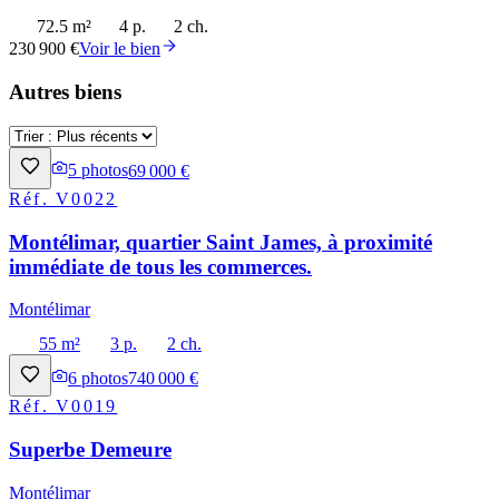
72.5 m²
4 p.
2 ch.
230 900 €
Voir le bien
Autres biens
5
photos
69 000 €
Réf.
V0022
Montélimar, quartier Saint James, à proximité
immédiate de tous les commerces.
Montélimar
55 m²
3 p.
2 ch.
6
photos
740 000 €
Réf.
V0019
Superbe Demeure
Montélimar