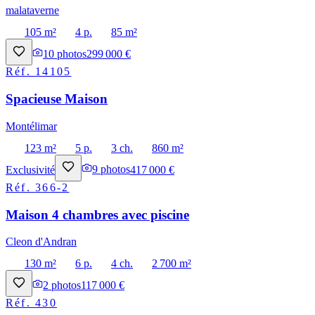
malataverne
105 m²
4 p.
85 m²
10
photos
299 000 €
Réf.
14105
Spacieuse Maison
Montélimar
123 m²
5 p.
3 ch.
860 m²
Exclusivité
9
photos
417 000 €
Réf.
366-2
Maison 4 chambres avec piscine
Cleon d'Andran
130 m²
6 p.
4 ch.
2 700 m²
2
photos
117 000 €
Réf.
430