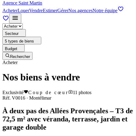
Agence Saint Martin
Acheter
Louer
Vendre
Estimer
Gérer
Nos agences
Notre équipe
Secteur
5 types de biens
Budget
Rechercher
Acheter
Nos biens à vendre
Exclusivité
Coup de cœur
11
photos
Réf.
V0016
·
Montélimar
À deux pas des Allées Provençales – T3 de
72,5 m² avec véranda, terrasse, jardin et
garage double