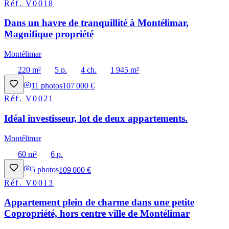
Réf.
V0018
Dans un havre de tranquillité à Montélimar,
Magnifique propriété
Montélimar
220 m²
5 p.
4 ch.
1 945 m²
11
photos
107 000 €
Réf.
V0021
Idéal investisseur, lot de deux appartements.
Montélimar
60 m²
6 p.
5
photos
109 000 €
Réf.
V0013
Appartement plein de charme dans une petite
Copropriété, hors centre ville de Montélimar