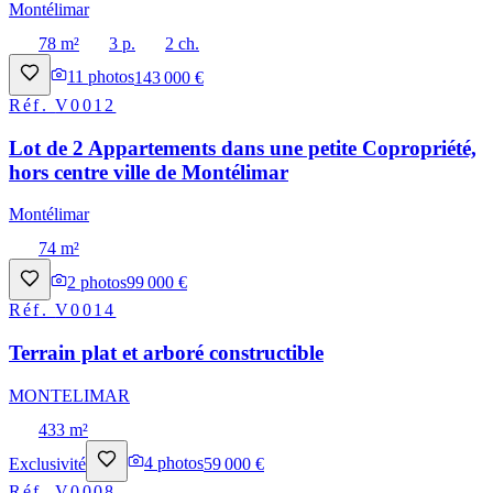
Montélimar
78 m²
3 p.
2 ch.
11
photos
143 000 €
Réf.
V0012
Lot de 2 Appartements dans une petite Copropriété,
hors centre ville de Montélimar
Montélimar
74 m²
2
photos
99 000 €
Réf.
V0014
Terrain plat et arboré constructible
MONTELIMAR
433 m²
Exclusivité
4
photos
59 000 €
Réf.
V0008