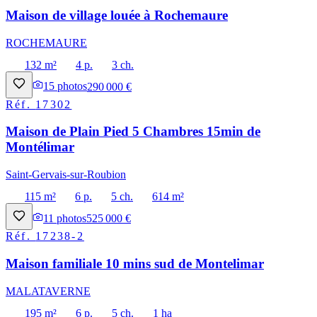
Maison de village louée à Rochemaure
ROCHEMAURE
132 m²
4 p.
3 ch.
15
photos
290 000 €
Réf.
17302
Maison de Plain Pied 5 Chambres 15min de
Montélimar
Saint-Gervais-sur-Roubion
115 m²
6 p.
5 ch.
614 m²
11
photos
525 000 €
Réf.
17238-2
Maison familiale 10 mins sud de Montelimar
MALATAVERNE
195 m²
6 p.
5 ch.
1 ha