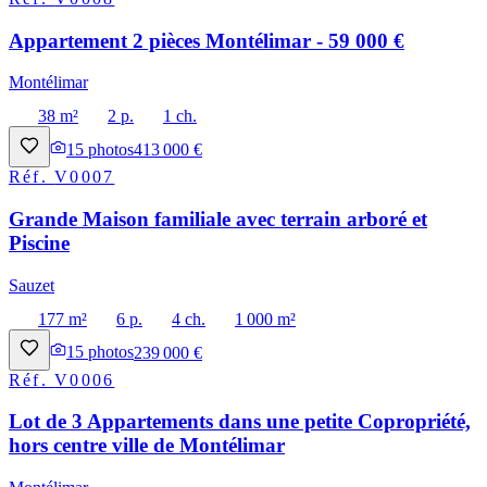
Appartement 2 pièces Montélimar - 59 000 €
Montélimar
38 m²
2 p.
1 ch.
15
photos
413 000 €
Réf.
V0007
Grande Maison familiale avec terrain arboré et
Piscine
Sauzet
177 m²
6 p.
4 ch.
1 000 m²
15
photos
239 000 €
Réf.
V0006
Lot de 3 Appartements dans une petite Copropriété,
hors centre ville de Montélimar