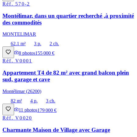
Réf.
570-2
Montélimar, dans un quartier recherché ,à proximité
des commodités
MONTELIMAR
62.1 m²
3 p.
2 ch.
8
photos
155 000 €
Réf.
V0001
Appartement T4 de 82 m² avec grand balcon plein
sud, garage et cave
Montélimar (26200)
82 m²
4 p.
3 ch.
11
photos
179 000 €
Réf.
V0020
Charmante Maison de Village avec Garage