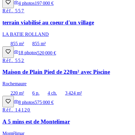
4
photos
197 000 €
Réf.
557
terrain viabilisé au coeur d'un village
LA BATIE ROLLAND
855 m²
855 m²
18
photos
520 000 €
Réf.
552
Maison de Plain Pied de 220m² avec Piscine
Rochemaure
220 m²
6 p.
4 ch.
3 424 m²
8
photos
575 000 €
Réf.
14120
A 5 mins est de Montelimar
Montélimar