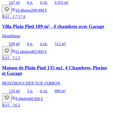
147 m²
6 p.
4 ch.
9 355 m²
16
photos
299 000 €
Réf.
17374
Villa Plain Pied 109 m² , 4 chambres avec Garage
Montélimar
109 m²
6 p.
4 ch.
512 m²
11
photos
465 000 €
Réf.
515
Maison de Plain Pied 135 m2, 4 Chambres, Piscine
et Garage
MONTBOUCHER SUR JABRON
135 m²
5 p.
4 ch.
800 m²
4
photos
68 000 €
Réf.
562