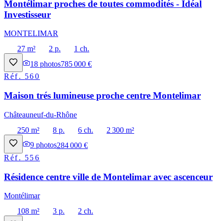
Montélimar proches de toutes commodités - Idéal
Investisseur
MONTELIMAR
27 m²
2 p.
1 ch.
18
photos
785 000 €
Réf.
560
Maison trés lumineuse proche centre Montelimar
Châteauneuf-du-Rhône
250 m²
8 p.
6 ch.
2 300 m²
9
photos
284 000 €
Réf.
556
Résidence centre ville de Montelimar avec ascenceur
Montélimar
108 m²
3 p.
2 ch.