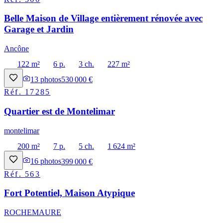
Belle Maison de Village entièrement rénovée avec
Garage et Jardin
Ancône
122 m²
6 p.
3 ch.
227 m²
13
photos
530 000 €
Réf.
17285
Quartier est de Montelimar
montelimar
200 m²
7 p.
5 ch.
1 624 m²
16
photos
399 000 €
Réf.
563
Fort Potentiel, Maison Atypique
ROCHEMAURE