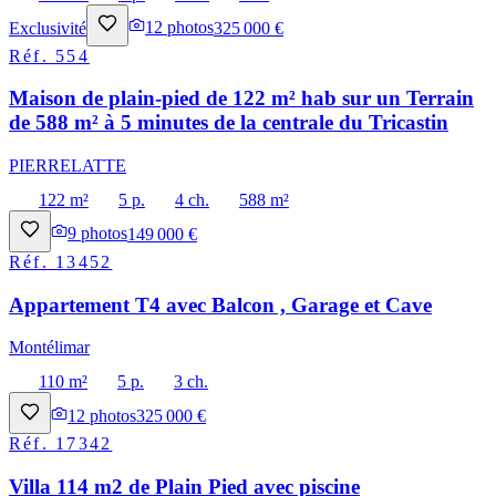
Exclusivité
12
photos
325 000 €
Réf.
554
Maison de plain-pied de 122 m² hab sur un Terrain
de 588 m² à 5 minutes de la centrale du Tricastin
PIERRELATTE
122 m²
5 p.
4 ch.
588 m²
9
photos
149 000 €
Réf.
13452
Appartement T4 avec Balcon , Garage et Cave
Montélimar
110 m²
5 p.
3 ch.
12
photos
325 000 €
Réf.
17342
Villa 114 m2 de Plain Pied avec piscine