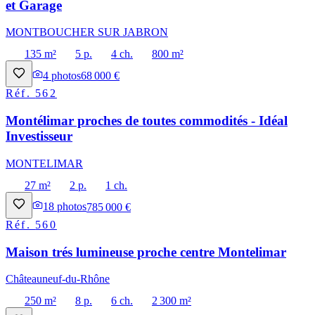
et Garage
MONTBOUCHER SUR JABRON
135 m²
5 p.
4 ch.
800 m²
4
photos
68 000 €
Réf.
562
Montélimar proches de toutes commodités - Idéal
Investisseur
MONTELIMAR
27 m²
2 p.
1 ch.
18
photos
785 000 €
Réf.
560
Maison trés lumineuse proche centre Montelimar
Châteauneuf-du-Rhône
250 m²
8 p.
6 ch.
2 300 m²