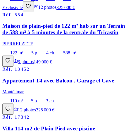
Exclusivité
12
photos
325 000 €
Réf.
554
Maison de plain-pied de 122 m² hab sur un Terrain
de 588 m² à 5 minutes de la centrale du Tricastin
PIERRELATTE
122 m²
5 p.
4 ch.
588 m²
9
photos
149 000 €
Réf.
13452
Appartement T4 avec Balcon , Garage et Cave
Montélimar
110 m²
5 p.
3 ch.
12
photos
325 000 €
Réf.
17342
Villa 114 m2 de Plain Pied avec piscine