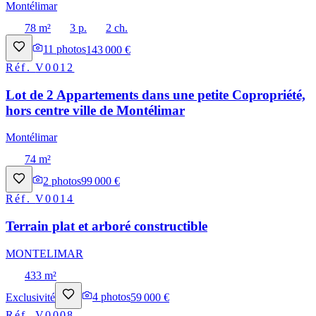
Montélimar
78 m²
3 p.
2 ch.
11
photos
143 000 €
Réf.
V0012
Lot de 2 Appartements dans une petite Copropriété,
hors centre ville de Montélimar
Montélimar
74 m²
2
photos
99 000 €
Réf.
V0014
Terrain plat et arboré constructible
MONTELIMAR
433 m²
Exclusivité
4
photos
59 000 €
Réf.
V0008