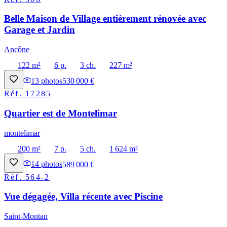
Belle Maison de Village entièrement rénovée avec
Garage et Jardin
Ancône
122 m²
6 p.
3 ch.
227 m²
13
photos
530 000 €
Réf.
17285
Quartier est de Montelimar
montelimar
200 m²
7 p.
5 ch.
1 624 m²
14
photos
589 000 €
Réf.
564-2
Vue dégagée, Villa récente avec Piscine
Saint-Montan