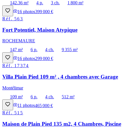
142.36 m²
4 p.
3 ch.
1 800 m²
16
photos
399 000 €
Réf.
563
Fort Potentiel, Maison Atypique
ROCHEMAURE
147 m²
6 p.
4 ch.
9 355 m²
16
photos
299 000 €
Réf.
17374
Villa Plain Pied 109 m² , 4 chambres avec Garage
Montélimar
109 m²
6 p.
4 ch.
512 m²
11
photos
465 000 €
Réf.
515
Maison de Plain Pied 135 m2, 4 Chambres, Piscine