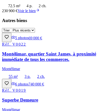
72.5 m²
4 p.
2 ch.
230 900 €
Voir le bien
Autres biens
5
photos
69 000 €
Réf.
V0022
Montélimar, quartier Saint James, à proximité
immédiate de tous les commerces.
Montélimar
55 m²
3 p.
2 ch.
6
photos
740 000 €
Réf.
V0019
Superbe Demeure
Montélimar