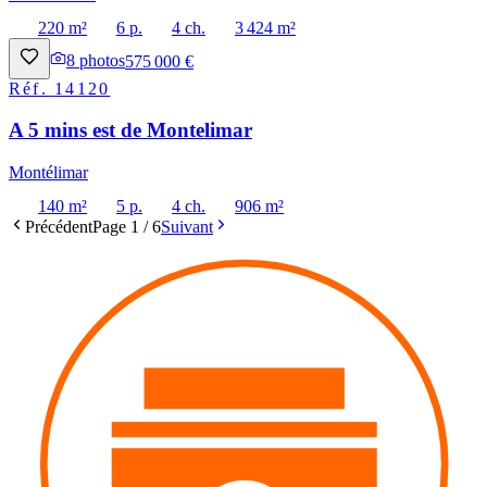
220 m²
6 p.
4 ch.
3 424 m²
8
photos
575 000 €
Réf.
14120
A 5 mins est de Montelimar
Montélimar
140 m²
5 p.
4 ch.
906 m²
Précédent
Page
1
/
6
Suivant