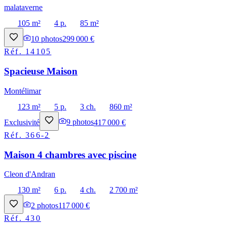
malataverne
105 m²
4 p.
85 m²
10
photos
299 000 €
Réf.
14105
Spacieuse Maison
Montélimar
123 m²
5 p.
3 ch.
860 m²
Exclusivité
9
photos
417 000 €
Réf.
366-2
Maison 4 chambres avec piscine
Cleon d'Andran
130 m²
6 p.
4 ch.
2 700 m²
2
photos
117 000 €
Réf.
430