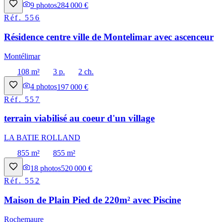
9
photos
284 000 €
Réf.
556
Résidence centre ville de Montelimar avec ascenceur
Montélimar
108 m²
3 p.
2 ch.
4
photos
197 000 €
Réf.
557
terrain viabilisé au coeur d'un village
LA BATIE ROLLAND
855 m²
855 m²
18
photos
520 000 €
Réf.
552
Maison de Plain Pied de 220m² avec Piscine
Rochemaure