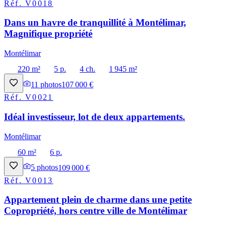
Réf.
V0018
Dans un havre de tranquillité à Montélimar,
Magnifique propriété
Montélimar
220 m²
5 p.
4 ch.
1 945 m²
11
photos
107 000 €
Réf.
V0021
Idéal investisseur, lot de deux appartements.
Montélimar
60 m²
6 p.
5
photos
109 000 €
Réf.
V0013
Appartement plein de charme dans une petite
Copropriété, hors centre ville de Montélimar