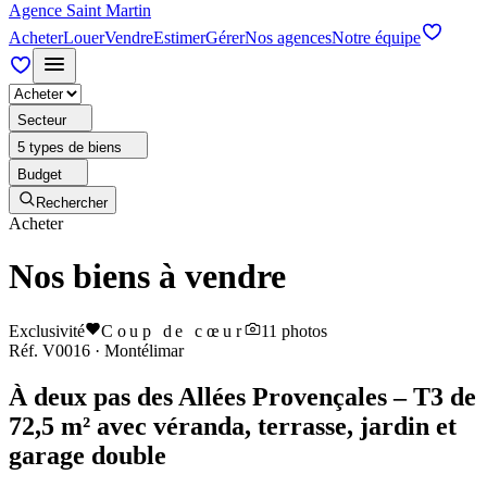
Agence Saint Martin
Acheter
Louer
Vendre
Estimer
Gérer
Nos agences
Notre équipe
Secteur
5 types de biens
Budget
Rechercher
Acheter
Nos biens à vendre
Exclusivité
Coup de cœur
11
photos
Réf.
V0016
·
Montélimar
À deux pas des Allées Provençales – T3 de
72,5 m² avec véranda, terrasse, jardin et
garage double