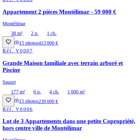
Appartement 2 pièces Montélimar - 59 000 €
Montélimar
38 m²
2 p.
1 ch.
15
photos
413 000 €
Réf.
V0007
Grande Maison familiale avec terrain arboré et
Piscine
Sauzet
177 m²
6 p.
4 ch.
1 000 m²
15
photos
239 000 €
Réf.
V0006
Lot de 3 Appartements dans une petite Copropriété,
hors centre ville de Montélimar