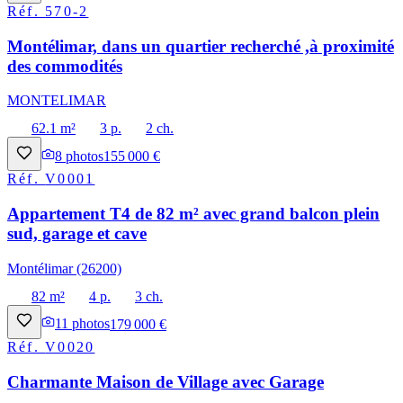
Réf.
570-2
Montélimar, dans un quartier recherché ,à proximité
des commodités
MONTELIMAR
62.1 m²
3 p.
2 ch.
8
photos
155 000 €
Réf.
V0001
Appartement T4 de 82 m² avec grand balcon plein
sud, garage et cave
Montélimar (26200)
82 m²
4 p.
3 ch.
11
photos
179 000 €
Réf.
V0020
Charmante Maison de Village avec Garage