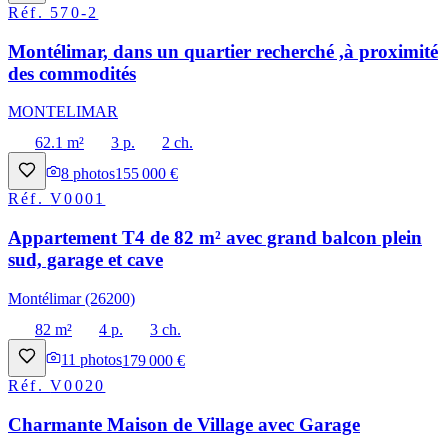
Réf.
570-2
Montélimar, dans un quartier recherché ,à proximité
des commodités
MONTELIMAR
62.1 m²
3 p.
2 ch.
8
photos
155 000 €
Réf.
V0001
Appartement T4 de 82 m² avec grand balcon plein
sud, garage et cave
Montélimar (26200)
82 m²
4 p.
3 ch.
11
photos
179 000 €
Réf.
V0020
Charmante Maison de Village avec Garage