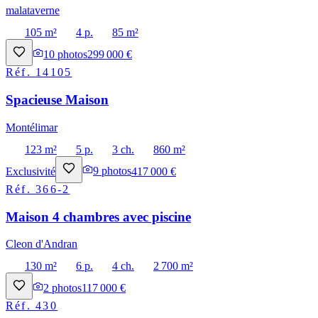
malataverne
105 m²
4 p.
85 m²
10
photos
299 000 €
Réf.
14105
Spacieuse Maison
Montélimar
123 m²
5 p.
3 ch.
860 m²
Exclusivité
9
photos
417 000 €
Réf.
366-2
Maison 4 chambres avec piscine
Cleon d'Andran
130 m²
6 p.
4 ch.
2 700 m²
2
photos
117 000 €
Réf.
430