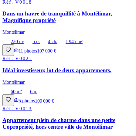
Réf.
V0018
Dans un havre de tranquillité à Montélimar,
Magnifique propriété
Montélimar
220 m²
5 p.
4 ch.
1 945 m²
11
photos
107 000 €
Réf.
V0021
Idéal investisseur, lot de deux appartements.
Montélimar
60 m²
6 p.
5
photos
109 000 €
Réf.
V0013
Appartement plein de charme dans une petite
Copropriété, hors centre ville de Montélimar