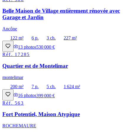
Belle Maison de Village entièrement rénovée avec
Garage et Jardin
Ancône
122 m²
6 p.
3 ch.
227 m²
13
photos
530 000 €
Réf.
17285
Quartier est de Montelimar
montelimar
200 m²
7 p.
5 ch.
1 624 m²
16
photos
399 000 €
Réf.
563
Fort Potentiel, Maison Atypique
ROCHEMAURE