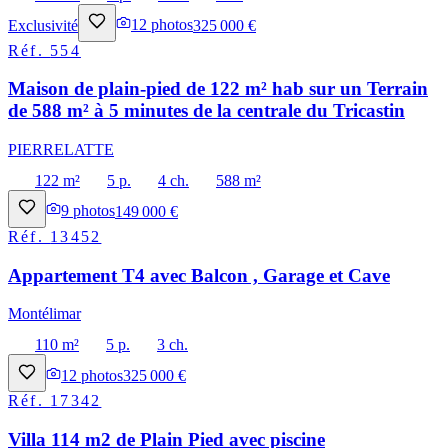
Exclusivité
12
photos
325 000 €
Réf.
554
Maison de plain-pied de 122 m² hab sur un Terrain
de 588 m² à 5 minutes de la centrale du Tricastin
PIERRELATTE
122 m²
5 p.
4 ch.
588 m²
9
photos
149 000 €
Réf.
13452
Appartement T4 avec Balcon , Garage et Cave
Montélimar
110 m²
5 p.
3 ch.
12
photos
325 000 €
Réf.
17342
Villa 114 m2 de Plain Pied avec piscine