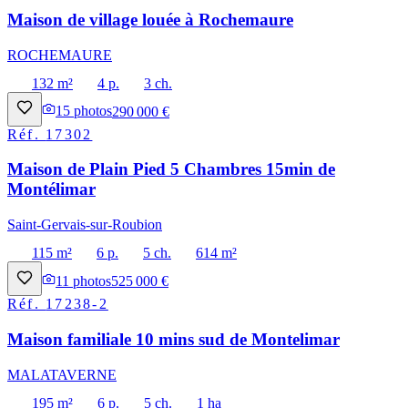
Maison de village louée à Rochemaure
ROCHEMAURE
132 m²
4 p.
3 ch.
15
photos
290 000 €
Réf.
17302
Maison de Plain Pied 5 Chambres 15min de
Montélimar
Saint-Gervais-sur-Roubion
115 m²
6 p.
5 ch.
614 m²
11
photos
525 000 €
Réf.
17238-2
Maison familiale 10 mins sud de Montelimar
MALATAVERNE
195 m²
6 p.
5 ch.
1 ha