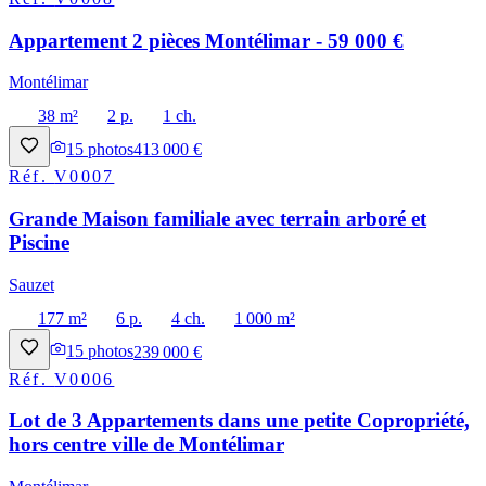
Appartement 2 pièces Montélimar - 59 000 €
Montélimar
38 m²
2 p.
1 ch.
15
photos
413 000 €
Réf.
V0007
Grande Maison familiale avec terrain arboré et
Piscine
Sauzet
177 m²
6 p.
4 ch.
1 000 m²
15
photos
239 000 €
Réf.
V0006
Lot de 3 Appartements dans une petite Copropriété,
hors centre ville de Montélimar