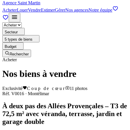
Agence Saint Martin
Acheter
Louer
Vendre
Estimer
Gérer
Nos agences
Notre équipe
Secteur
5 types de biens
Budget
Rechercher
Acheter
Nos biens à vendre
Exclusivité
Coup de cœur
11
photos
Réf.
V0016
·
Montélimar
À deux pas des Allées Provençales – T3 de
72,5 m² avec véranda, terrasse, jardin et
garage double