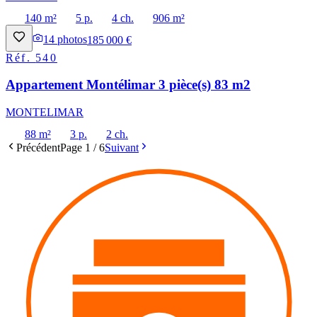
140 m²
5 p.
4 ch.
906 m²
14
photos
185 000 €
Réf.
540
Appartement Montélimar 3 pièce(s) 83 m2
MONTELIMAR
88 m²
3 p.
2 ch.
Précédent
Page
1
/
6
Suivant