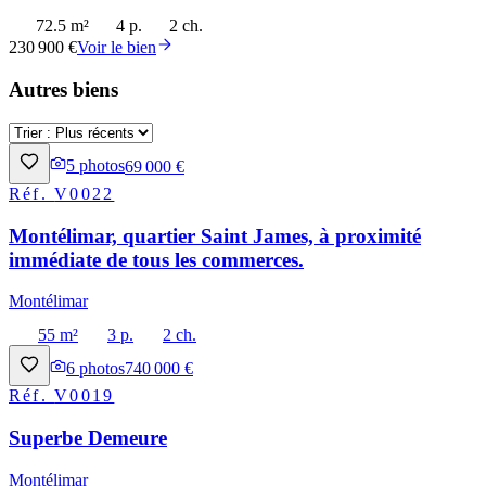
72.5 m²
4 p.
2 ch.
230 900 €
Voir le bien
Autres biens
5
photos
69 000 €
Réf.
V0022
Montélimar, quartier Saint James, à proximité
immédiate de tous les commerces.
Montélimar
55 m²
3 p.
2 ch.
6
photos
740 000 €
Réf.
V0019
Superbe Demeure
Montélimar