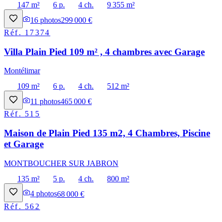
147 m²
6 p.
4 ch.
9 355 m²
16
photos
299 000 €
Réf.
17374
Villa Plain Pied 109 m² , 4 chambres avec Garage
Montélimar
109 m²
6 p.
4 ch.
512 m²
11
photos
465 000 €
Réf.
515
Maison de Plain Pied 135 m2, 4 Chambres, Piscine
et Garage
MONTBOUCHER SUR JABRON
135 m²
5 p.
4 ch.
800 m²
4
photos
68 000 €
Réf.
562