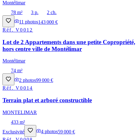
Montélimar
78 m²
3 p.
2 ch.
11
photos
143 000 €
Réf.
V0012
Lot de 2 Appartements dans une petite Copropriété,
hors centre ville de Montélimar
Montélimar
74 m²
2
photos
99 000 €
Réf.
V0014
Terrain plat et arboré constructible
MONTELIMAR
433 m²
Exclusivité
4
photos
59 000 €
Réf.
V0008