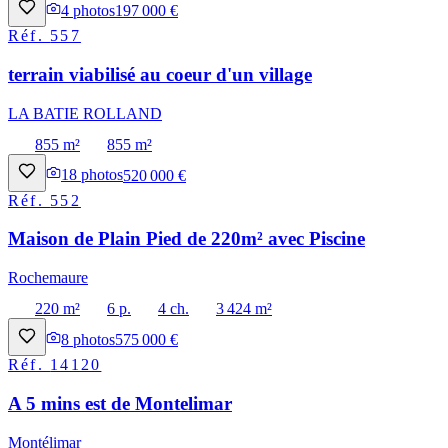
4
photos
197 000 €
Réf.
557
terrain viabilisé au coeur d'un village
LA BATIE ROLLAND
855 m²
855 m²
18
photos
520 000 €
Réf.
552
Maison de Plain Pied de 220m² avec Piscine
Rochemaure
220 m²
6 p.
4 ch.
3 424 m²
8
photos
575 000 €
Réf.
14120
A 5 mins est de Montelimar
Montélimar