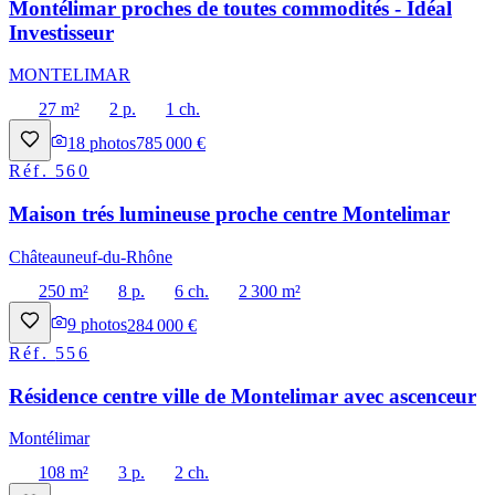
Montélimar proches de toutes commodités - Idéal
Investisseur
MONTELIMAR
27 m²
2 p.
1 ch.
18
photos
785 000 €
Réf.
560
Maison trés lumineuse proche centre Montelimar
Châteauneuf-du-Rhône
250 m²
8 p.
6 ch.
2 300 m²
9
photos
284 000 €
Réf.
556
Résidence centre ville de Montelimar avec ascenceur
Montélimar
108 m²
3 p.
2 ch.