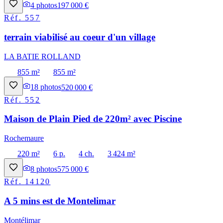
4
photos
197 000 €
Réf.
557
terrain viabilisé au coeur d'un village
LA BATIE ROLLAND
855 m²
855 m²
18
photos
520 000 €
Réf.
552
Maison de Plain Pied de 220m² avec Piscine
Rochemaure
220 m²
6 p.
4 ch.
3 424 m²
8
photos
575 000 €
Réf.
14120
A 5 mins est de Montelimar
Montélimar