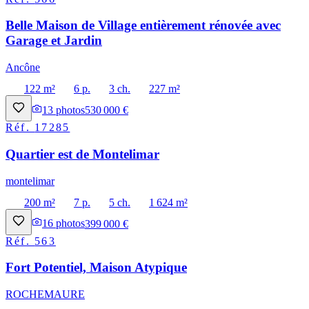
Belle Maison de Village entièrement rénovée avec
Garage et Jardin
Ancône
122 m²
6 p.
3 ch.
227 m²
13
photos
530 000 €
Réf.
17285
Quartier est de Montelimar
montelimar
200 m²
7 p.
5 ch.
1 624 m²
16
photos
399 000 €
Réf.
563
Fort Potentiel, Maison Atypique
ROCHEMAURE