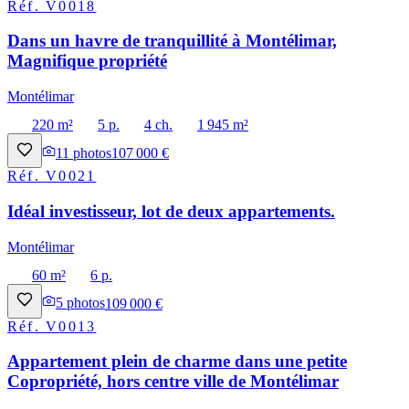
Réf.
V0018
Dans un havre de tranquillité à Montélimar,
Magnifique propriété
Montélimar
220 m²
5 p.
4 ch.
1 945 m²
11
photos
107 000 €
Réf.
V0021
Idéal investisseur, lot de deux appartements.
Montélimar
60 m²
6 p.
5
photos
109 000 €
Réf.
V0013
Appartement plein de charme dans une petite
Copropriété, hors centre ville de Montélimar