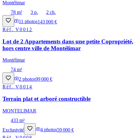
Montélimar
78 m²
3 p.
2 ch.
11
photos
143 000 €
Réf.
V0012
Lot de 2 Appartements dans une petite Copropriété,
hors centre ville de Montélimar
Montélimar
74 m²
2
photos
99 000 €
Réf.
V0014
Terrain plat et arboré constructible
MONTELIMAR
433 m²
Exclusivité
4
photos
59 000 €
Réf.
V0008