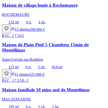
Maison de village louée à Rochemaure
ROCHEMAURE
132 m²
4 p.
3 ch.
15
photos
290 000 €
Réf.
17302
Maison de Plain Pied 5 Chambres 15min de
Montélimar
Saint-Gervais-sur-Roubion
115 m²
6 p.
5 ch.
614 m²
11
photos
525 000 €
Réf.
17238-2
Maison familiale 10 mins sud de Montelimar
MALATAVERNE
195 m²
6 p.
5 ch.
1 ha