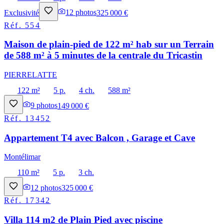
Exclusivité
12
photos
325 000 €
Réf.
554
Maison de plain-pied de 122 m² hab sur un Terrain
de 588 m² à 5 minutes de la centrale du Tricastin
PIERRELATTE
122 m²
5 p.
4 ch.
588 m²
9
photos
149 000 €
Réf.
13452
Appartement T4 avec Balcon , Garage et Cave
Montélimar
110 m²
5 p.
3 ch.
12
photos
325 000 €
Réf.
17342
Villa 114 m2 de Plain Pied avec piscine