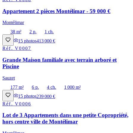
Appartement 2 pièces Montélimar - 59 000 €
Montélimar
38 m²
2 p.
1 ch.
15
photos
413 000 €
Réf.
V0007
Grande Maison familiale avec terrain arboré et
Piscine
Sauzet
177 m²
6 p.
4 ch.
1 000 m²
15
photos
239 000 €
Réf.
V0006
Lot de 3 Appartements dans une petite Copropriété,
hors centre ville de Montélimar