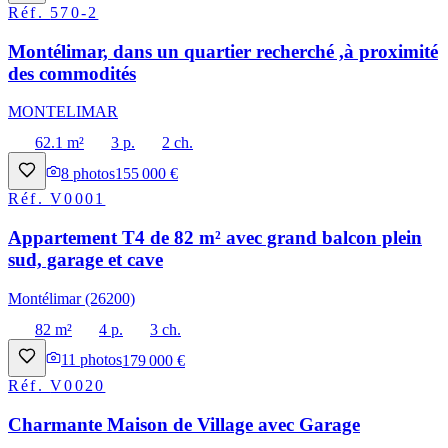
Réf.
570-2
Montélimar, dans un quartier recherché ,à proximité
des commodités
MONTELIMAR
62.1 m²
3 p.
2 ch.
8
photos
155 000 €
Réf.
V0001
Appartement T4 de 82 m² avec grand balcon plein
sud, garage et cave
Montélimar (26200)
82 m²
4 p.
3 ch.
11
photos
179 000 €
Réf.
V0020
Charmante Maison de Village avec Garage