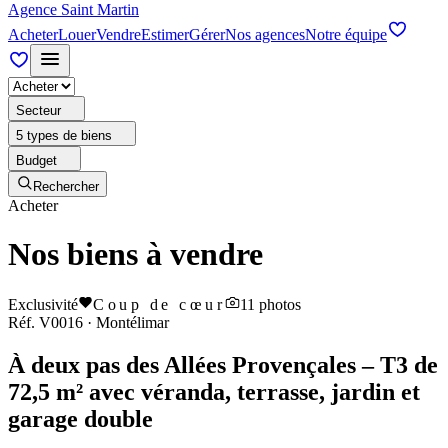
Agence Saint Martin
Acheter
Louer
Vendre
Estimer
Gérer
Nos agences
Notre équipe
Secteur
5 types de biens
Budget
Rechercher
Acheter
Nos biens à vendre
Exclusivité
Coup de cœur
11
photos
Réf.
V0016
·
Montélimar
À deux pas des Allées Provençales – T3 de
72,5 m² avec véranda, terrasse, jardin et
garage double