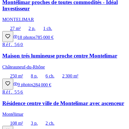
Montélimar proches de toutes commodités - Idéal
Investisseur
MONTELIMAR
27 m²
2 p.
1 ch.
18
photos
785 000 €
Réf.
560
Maison trés lumineuse proche centre Montelimar
Châteauneuf-du-Rhône
250 m²
8 p.
6 ch.
2 300 m²
9
photos
284 000 €
Réf.
556
Résidence centre ville de Montelimar avec ascenceur
Montélimar
108 m²
3 p.
2 ch.