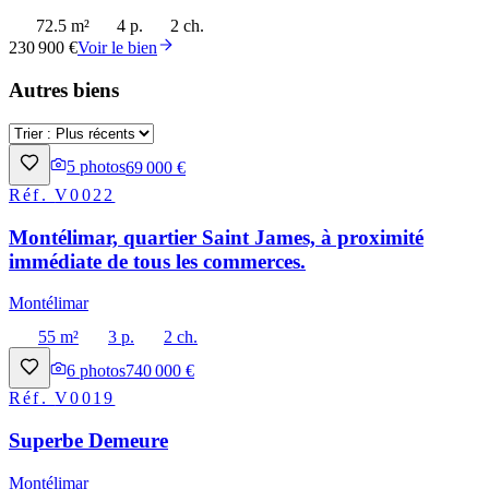
72.5 m²
4 p.
2 ch.
230 900 €
Voir le bien
Autres biens
5
photos
69 000 €
Réf.
V0022
Montélimar, quartier Saint James, à proximité
immédiate de tous les commerces.
Montélimar
55 m²
3 p.
2 ch.
6
photos
740 000 €
Réf.
V0019
Superbe Demeure
Montélimar