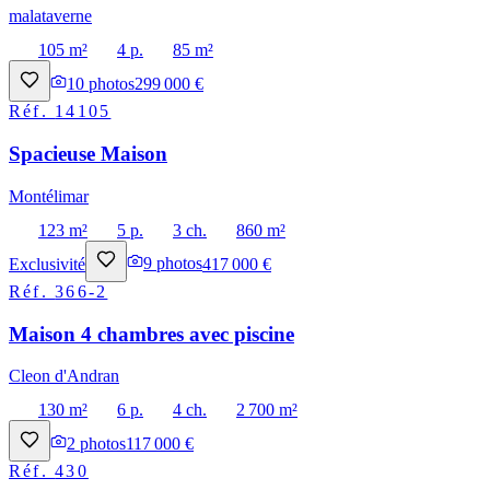
malataverne
105 m²
4 p.
85 m²
10
photos
299 000 €
Réf.
14105
Spacieuse Maison
Montélimar
123 m²
5 p.
3 ch.
860 m²
Exclusivité
9
photos
417 000 €
Réf.
366-2
Maison 4 chambres avec piscine
Cleon d'Andran
130 m²
6 p.
4 ch.
2 700 m²
2
photos
117 000 €
Réf.
430