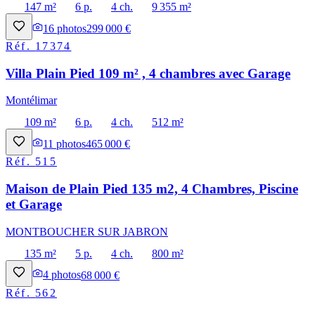
147 m²
6 p.
4 ch.
9 355 m²
16
photos
299 000 €
Réf.
17374
Villa Plain Pied 109 m² , 4 chambres avec Garage
Montélimar
109 m²
6 p.
4 ch.
512 m²
11
photos
465 000 €
Réf.
515
Maison de Plain Pied 135 m2, 4 Chambres, Piscine
et Garage
MONTBOUCHER SUR JABRON
135 m²
5 p.
4 ch.
800 m²
4
photos
68 000 €
Réf.
562