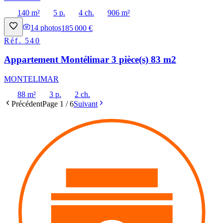
140 m²
5 p.
4 ch.
906 m²
14
photos
185 000 €
Réf.
540
Appartement Montélimar 3 pièce(s) 83 m2
MONTELIMAR
88 m²
3 p.
2 ch.
Précédent
Page
1
/
6
Suivant