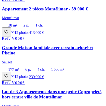
Appartement 2 pièces Montélimar - 59 000 €
Montélimar
38 m²
2 p.
1 ch.
15
photos
413 000 €
Réf.
V0007
Grande Maison familiale avec terrain arboré et
Piscine
Sauzet
177 m²
6 p.
4 ch.
1 000 m²
15
photos
239 000 €
Réf.
V0006
Lot de 3 Appartements dans une petite Copropriété,
hors centre ville de Montélimar