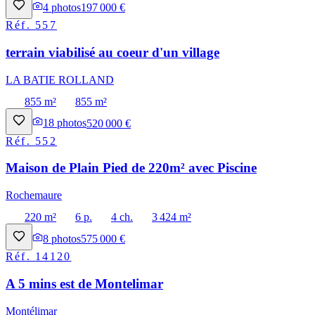
4
photos
197 000 €
Réf.
557
terrain viabilisé au coeur d'un village
LA BATIE ROLLAND
855 m²
855 m²
18
photos
520 000 €
Réf.
552
Maison de Plain Pied de 220m² avec Piscine
Rochemaure
220 m²
6 p.
4 ch.
3 424 m²
8
photos
575 000 €
Réf.
14120
A 5 mins est de Montelimar
Montélimar