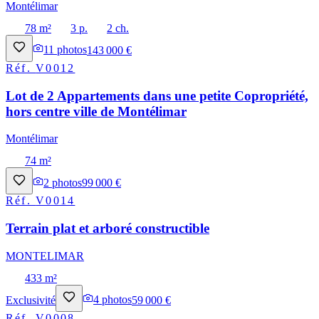
Montélimar
78 m²
3 p.
2 ch.
11
photos
143 000 €
Réf.
V0012
Lot de 2 Appartements dans une petite Copropriété,
hors centre ville de Montélimar
Montélimar
74 m²
2
photos
99 000 €
Réf.
V0014
Terrain plat et arboré constructible
MONTELIMAR
433 m²
Exclusivité
4
photos
59 000 €
Réf.
V0008