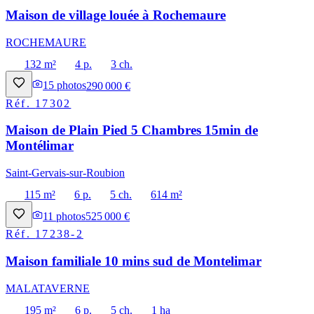
Maison de village louée à Rochemaure
ROCHEMAURE
132 m²
4 p.
3 ch.
15
photos
290 000 €
Réf.
17302
Maison de Plain Pied 5 Chambres 15min de
Montélimar
Saint-Gervais-sur-Roubion
115 m²
6 p.
5 ch.
614 m²
11
photos
525 000 €
Réf.
17238-2
Maison familiale 10 mins sud de Montelimar
MALATAVERNE
195 m²
6 p.
5 ch.
1 ha