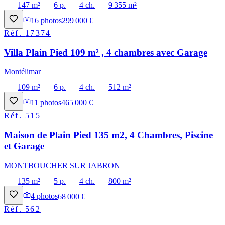
147 m²
6 p.
4 ch.
9 355 m²
16
photos
299 000 €
Réf.
17374
Villa Plain Pied 109 m² , 4 chambres avec Garage
Montélimar
109 m²
6 p.
4 ch.
512 m²
11
photos
465 000 €
Réf.
515
Maison de Plain Pied 135 m2, 4 Chambres, Piscine
et Garage
MONTBOUCHER SUR JABRON
135 m²
5 p.
4 ch.
800 m²
4
photos
68 000 €
Réf.
562