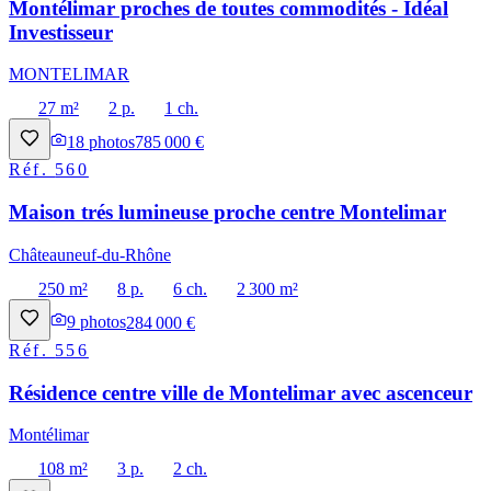
Montélimar proches de toutes commodités - Idéal
Investisseur
MONTELIMAR
27 m²
2 p.
1 ch.
18
photos
785 000 €
Réf.
560
Maison trés lumineuse proche centre Montelimar
Châteauneuf-du-Rhône
250 m²
8 p.
6 ch.
2 300 m²
9
photos
284 000 €
Réf.
556
Résidence centre ville de Montelimar avec ascenceur
Montélimar
108 m²
3 p.
2 ch.