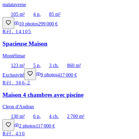
malataverne
105 m²
4 p.
85 m²
10
photos
299 000 €
Réf.
14105
Spacieuse Maison
Montélimar
123 m²
5 p.
3 ch.
860 m²
Exclusivité
9
photos
417 000 €
Réf.
366-2
Maison 4 chambres avec piscine
Cleon d'Andran
130 m²
6 p.
4 ch.
2 700 m²
2
photos
117 000 €
Réf.
430