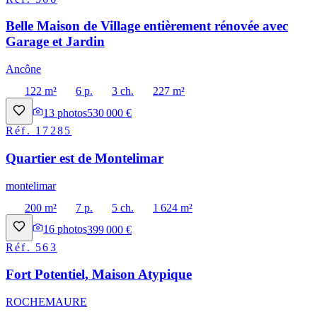
Belle Maison de Village entièrement rénovée avec
Garage et Jardin
Ancône
122 m²
6 p.
3 ch.
227 m²
13
photos
530 000 €
Réf.
17285
Quartier est de Montelimar
montelimar
200 m²
7 p.
5 ch.
1 624 m²
16
photos
399 000 €
Réf.
563
Fort Potentiel, Maison Atypique
ROCHEMAURE