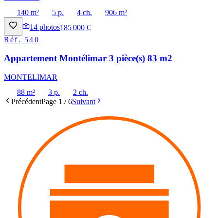
140 m²
5 p.
4 ch.
906 m²
14
photos
185 000 €
Réf.
540
Appartement Montélimar 3 pièce(s) 83 m2
MONTELIMAR
88 m²
3 p.
2 ch.
Précédent
Page
1
/
6
Suivant