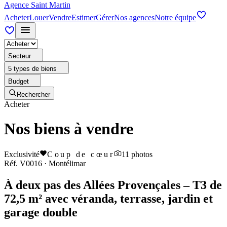
Agence Saint Martin
Acheter
Louer
Vendre
Estimer
Gérer
Nos agences
Notre équipe
Secteur
5 types de biens
Budget
Rechercher
Acheter
Nos biens à vendre
Exclusivité
Coup de cœur
11
photos
Réf.
V0016
·
Montélimar
À deux pas des Allées Provençales – T3 de
72,5 m² avec véranda, terrasse, jardin et
garage double