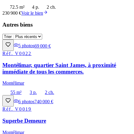
72.5 m²
4 p.
2 ch.
230 900 €
Voir le bien
Autres biens
5
photos
69 000 €
Réf.
V0022
Montélimar, quartier Saint James, à proximité
immédiate de tous les commerces.
Montélimar
55 m²
3 p.
2 ch.
6
photos
740 000 €
Réf.
V0019
Superbe Demeure
Montélimar