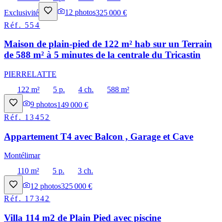
Exclusivité
12
photos
325 000 €
Réf.
554
Maison de plain-pied de 122 m² hab sur un Terrain
de 588 m² à 5 minutes de la centrale du Tricastin
PIERRELATTE
122 m²
5 p.
4 ch.
588 m²
9
photos
149 000 €
Réf.
13452
Appartement T4 avec Balcon , Garage et Cave
Montélimar
110 m²
5 p.
3 ch.
12
photos
325 000 €
Réf.
17342
Villa 114 m2 de Plain Pied avec piscine