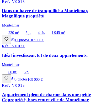
Réf.
V0018
Dans un havre de tranquillité à Montélimar,
Magnifique propriété
Montélimar
220 m²
5 p.
4 ch.
1 945 m²
11
photos
107 000 €
Réf.
V0021
Idéal investisseur, lot de deux appartements.
Montélimar
60 m²
6 p.
5
photos
109 000 €
Réf.
V0013
Appartement plein de charme dans une petite
Copropriété, hors centre ville de Montélimar