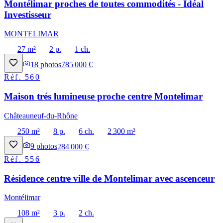
Montélimar proches de toutes commodités - Idéal
Investisseur
MONTELIMAR
27 m²
2 p.
1 ch.
18
photos
785 000 €
Réf.
560
Maison trés lumineuse proche centre Montelimar
Châteauneuf-du-Rhône
250 m²
8 p.
6 ch.
2 300 m²
9
photos
284 000 €
Réf.
556
Résidence centre ville de Montelimar avec ascenceur
Montélimar
108 m²
3 p.
2 ch.