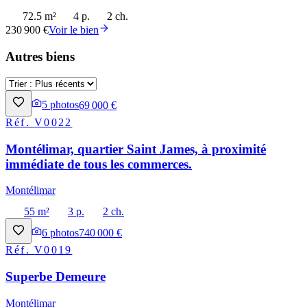
72.5 m²
4 p.
2 ch.
230 900 €
Voir le bien
Autres biens
5
photos
69 000 €
Réf.
V0022
Montélimar, quartier Saint James, à proximité
immédiate de tous les commerces.
Montélimar
55 m²
3 p.
2 ch.
6
photos
740 000 €
Réf.
V0019
Superbe Demeure
Montélimar