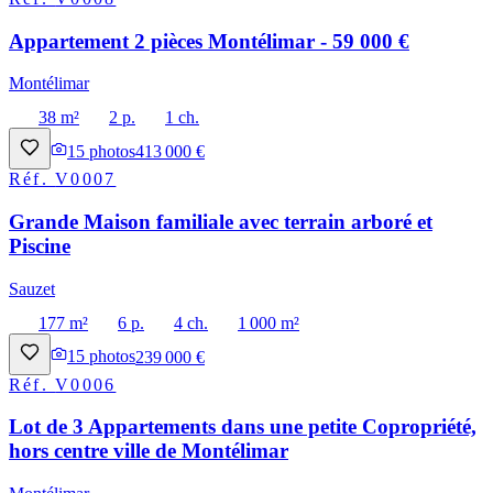
Appartement 2 pièces Montélimar - 59 000 €
Montélimar
38 m²
2 p.
1 ch.
15
photos
413 000 €
Réf.
V0007
Grande Maison familiale avec terrain arboré et
Piscine
Sauzet
177 m²
6 p.
4 ch.
1 000 m²
15
photos
239 000 €
Réf.
V0006
Lot de 3 Appartements dans une petite Copropriété,
hors centre ville de Montélimar