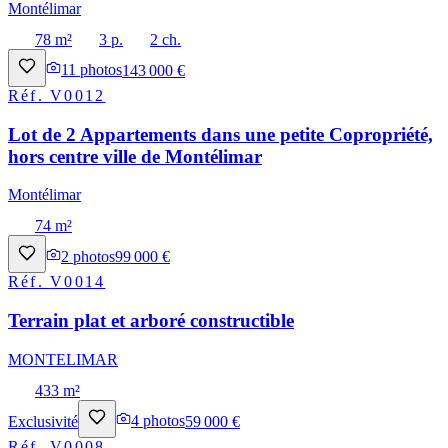
Montélimar
78 m²
3 p.
2 ch.
11
photos
143 000 €
Réf.
V0012
Lot de 2 Appartements dans une petite Copropriété,
hors centre ville de Montélimar
Montélimar
74 m²
2
photos
99 000 €
Réf.
V0014
Terrain plat et arboré constructible
MONTELIMAR
433 m²
Exclusivité
4
photos
59 000 €
Réf.
V0008