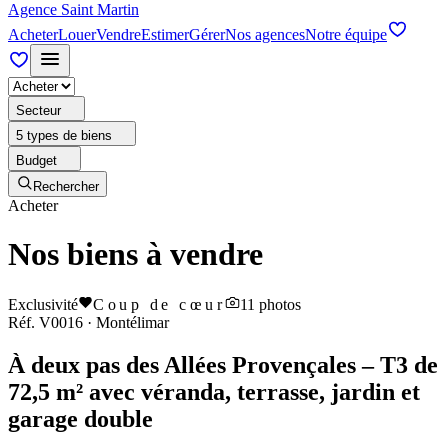
Agence Saint Martin
Acheter
Louer
Vendre
Estimer
Gérer
Nos agences
Notre équipe
Secteur
5 types de biens
Budget
Rechercher
Acheter
Nos biens à vendre
Exclusivité
Coup de cœur
11
photos
Réf.
V0016
·
Montélimar
À deux pas des Allées Provençales – T3 de
72,5 m² avec véranda, terrasse, jardin et
garage double