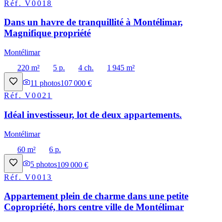
Réf.
V0018
Dans un havre de tranquillité à Montélimar,
Magnifique propriété
Montélimar
220 m²
5 p.
4 ch.
1 945 m²
11
photos
107 000 €
Réf.
V0021
Idéal investisseur, lot de deux appartements.
Montélimar
60 m²
6 p.
5
photos
109 000 €
Réf.
V0013
Appartement plein de charme dans une petite
Copropriété, hors centre ville de Montélimar