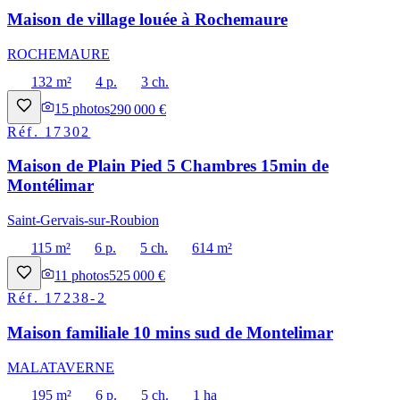
Maison de village louée à Rochemaure
ROCHEMAURE
132 m²
4 p.
3 ch.
15
photos
290 000 €
Réf.
17302
Maison de Plain Pied 5 Chambres 15min de
Montélimar
Saint-Gervais-sur-Roubion
115 m²
6 p.
5 ch.
614 m²
11
photos
525 000 €
Réf.
17238-2
Maison familiale 10 mins sud de Montelimar
MALATAVERNE
195 m²
6 p.
5 ch.
1 ha