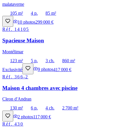
malataverne
105 m²
4 p.
85 m²
10
photos
299 000 €
Réf.
14105
Spacieuse Maison
Montélimar
123 m²
5 p.
3 ch.
860 m²
Exclusivité
9
photos
417 000 €
Réf.
366-2
Maison 4 chambres avec piscine
Cleon d'Andran
130 m²
6 p.
4 ch.
2 700 m²
2
photos
117 000 €
Réf.
430