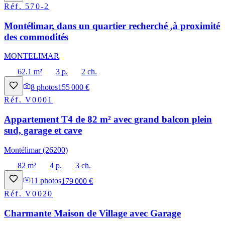
Réf.
570-2
Montélimar, dans un quartier recherché ,à proximité
des commodités
MONTELIMAR
62.1 m²
3 p.
2 ch.
8
photos
155 000 €
Réf.
V0001
Appartement T4 de 82 m² avec grand balcon plein
sud, garage et cave
Montélimar (26200)
82 m²
4 p.
3 ch.
11
photos
179 000 €
Réf.
V0020
Charmante Maison de Village avec Garage