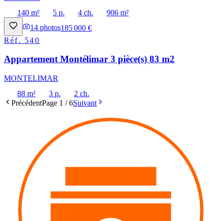
140 m²
5 p.
4 ch.
906 m²
14
photos
185 000 €
Réf.
540
Appartement Montélimar 3 pièce(s) 83 m2
MONTELIMAR
88 m²
3 p.
2 ch.
Précédent
Page
1
/
6
Suivant