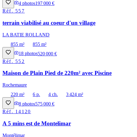
4
photos
197 000 €
Réf.
557
terrain viabilisé au coeur d'un village
LA BATIE ROLLAND
855 m²
855 m²
18
photos
520 000 €
Réf.
552
Maison de Plain Pied de 220m² avec Piscine
Rochemaure
220 m²
6 p.
4 ch.
3 424 m²
8
photos
575 000 €
Réf.
14120
A 5 mins est de Montelimar
Montélimar