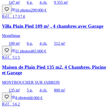
147 m²
6 p.
4 ch.
9 355 m²
16
photos
299 000 €
Réf.
17374
Villa Plain Pied 109 m² , 4 chambres avec Garage
Montélimar
109 m²
6 p.
4 ch.
512 m²
11
photos
465 000 €
Réf.
515
Maison de Plain Pied 135 m2, 4 Chambres, Piscine
et Garage
MONTBOUCHER SUR JABRON
135 m²
5 p.
4 ch.
800 m²
4
photos
68 000 €
Réf.
562