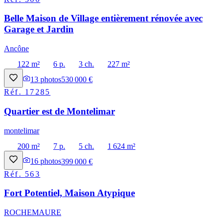
Belle Maison de Village entièrement rénovée avec
Garage et Jardin
Ancône
122 m²
6 p.
3 ch.
227 m²
13
photos
530 000 €
Réf.
17285
Quartier est de Montelimar
montelimar
200 m²
7 p.
5 ch.
1 624 m²
16
photos
399 000 €
Réf.
563
Fort Potentiel, Maison Atypique
ROCHEMAURE