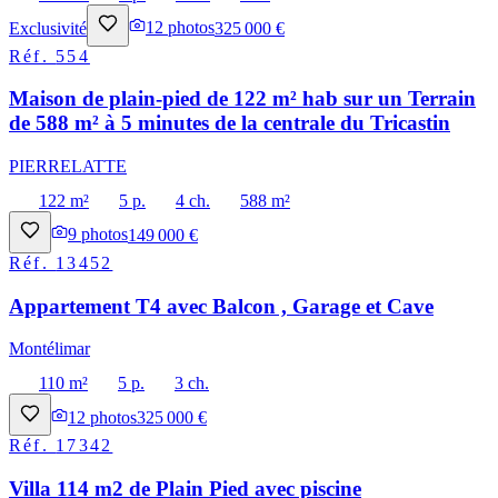
Exclusivité
12
photos
325 000 €
Réf.
554
Maison de plain-pied de 122 m² hab sur un Terrain
de 588 m² à 5 minutes de la centrale du Tricastin
PIERRELATTE
122 m²
5 p.
4 ch.
588 m²
9
photos
149 000 €
Réf.
13452
Appartement T4 avec Balcon , Garage et Cave
Montélimar
110 m²
5 p.
3 ch.
12
photos
325 000 €
Réf.
17342
Villa 114 m2 de Plain Pied avec piscine