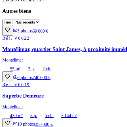
Autres biens
5
photos
69 000 €
Réf.
V0022
Montélimar, quartier Saint James, à proximité immédi
Montélimar
55 m²
3 p.
2 ch.
6
photos
740 000 €
Réf.
V0019
Superbe Demeure
Montélimar
430 m²
8 p.
5 ch.
3 144 m²
10
photos
250 000 €