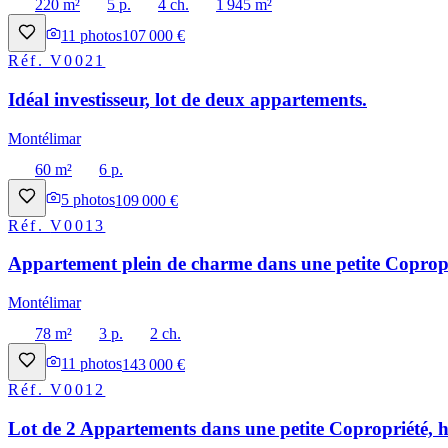
220 m²
5 p.
4 ch.
1 945 m²
11
photos
107 000 €
Réf.
V0021
Idéal investisseur, lot de deux appartements.
Montélimar
60 m²
6 p.
5
photos
109 000 €
Réf.
V0013
Appartement plein de charme dans une petite Copropri
Montélimar
78 m²
3 p.
2 ch.
11
photos
143 000 €
Réf.
V0012
Lot de 2 Appartements dans une petite Copropriété, h