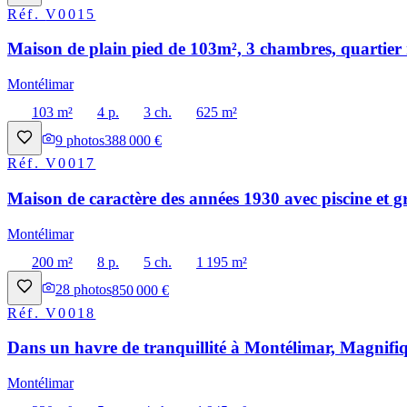
Réf.
V0015
Maison de plain pied de 103m², 3 chambres, quartier 
Montélimar
103 m²
4 p.
3 ch.
625 m²
9
photos
388 000 €
Réf.
V0017
Maison de caractère des années 1930 avec piscine et g
Montélimar
200 m²
8 p.
5 ch.
1 195 m²
28
photos
850 000 €
Réf.
V0018
Dans un havre de tranquillité à Montélimar, Magnifiq
Montélimar