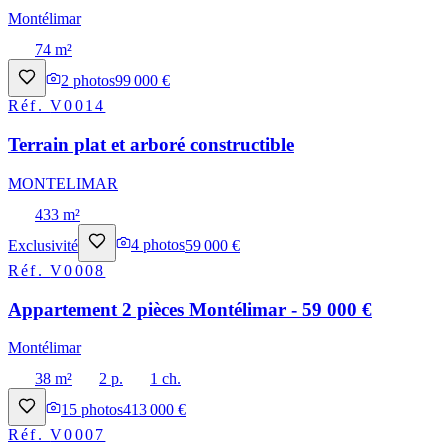
Montélimar
74 m²
2
photos
99 000 €
Réf.
V0014
Terrain plat et arboré constructible
MONTELIMAR
433 m²
Exclusivité
4
photos
59 000 €
Réf.
V0008
Appartement 2 pièces Montélimar - 59 000 €
Montélimar
38 m²
2 p.
1 ch.
15
photos
413 000 €
Réf.
V0007