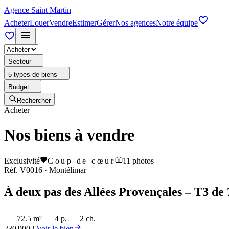
Agence Saint Martin
Acheter
Louer
Vendre
Estimer
Gérer
Nos agences
Notre équipe
Secteur
5 types de biens
Budget
Rechercher
Acheter
Nos biens à vendre
Exclusivité
Coup de cœur
11
photos
Réf.
V0016
·
Montélimar
À deux pas des Allées Provençales – T3 de 
72.5 m²
4 p.
2 ch.
230 900 €
Voir le bien