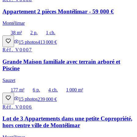
Appartement 2 pièces Montélimar - 59 000 €
Montélimar
38 m²
2 p.
1 ch.
15
photos
413 000 €
Réf.
V0007
Grande Maison familiale avec terrain arboré et
Piscine
Sauzet
177 m²
6 p.
4 ch.
1 000 m²
15
photos
239 000 €
Réf.
V0006
Lot de 3 Appartements dans une petite Copropriété,
hors centre ville de Montélimar