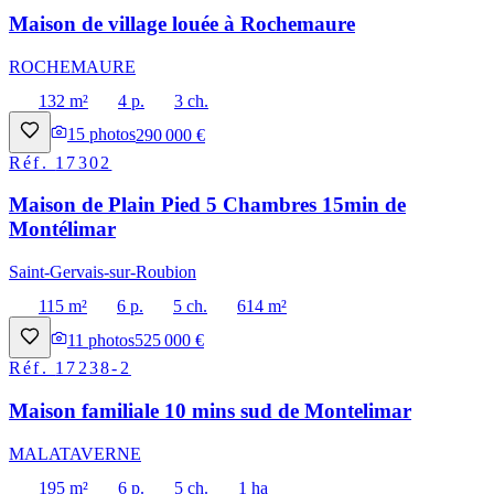
Maison de village louée à Rochemaure
ROCHEMAURE
132 m²
4 p.
3 ch.
15
photos
290 000 €
Réf.
17302
Maison de Plain Pied 5 Chambres 15min de
Montélimar
Saint-Gervais-sur-Roubion
115 m²
6 p.
5 ch.
614 m²
11
photos
525 000 €
Réf.
17238-2
Maison familiale 10 mins sud de Montelimar
MALATAVERNE
195 m²
6 p.
5 ch.
1 ha