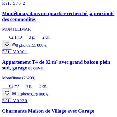
Réf.
570-2
Montélimar, dans un quartier recherché ,à proximité
des commodités
MONTELIMAR
62.1 m²
3 p.
2 ch.
8
photos
155 000 €
Réf.
V0001
Appartement T4 de 82 m² avec grand balcon plein
sud, garage et cave
Montélimar (26200)
82 m²
4 p.
3 ch.
11
photos
179 000 €
Réf.
V0020
Charmante Maison de Village avec Garage