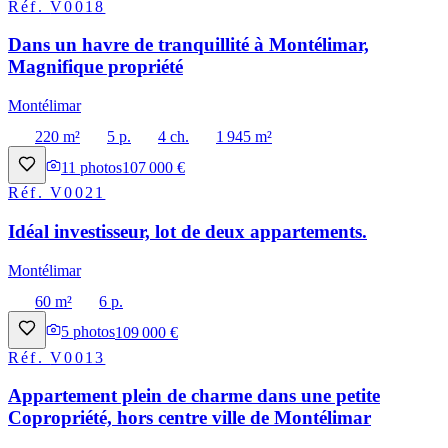
Réf.
V0018
Dans un havre de tranquillité à Montélimar,
Magnifique propriété
Montélimar
220 m²
5 p.
4 ch.
1 945 m²
11
photos
107 000 €
Réf.
V0021
Idéal investisseur, lot de deux appartements.
Montélimar
60 m²
6 p.
5
photos
109 000 €
Réf.
V0013
Appartement plein de charme dans une petite
Copropriété, hors centre ville de Montélimar