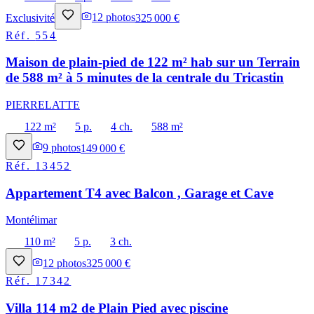
Exclusivité
12
photos
325 000 €
Réf.
554
Maison de plain-pied de 122 m² hab sur un Terrain
de 588 m² à 5 minutes de la centrale du Tricastin
PIERRELATTE
122 m²
5 p.
4 ch.
588 m²
9
photos
149 000 €
Réf.
13452
Appartement T4 avec Balcon , Garage et Cave
Montélimar
110 m²
5 p.
3 ch.
12
photos
325 000 €
Réf.
17342
Villa 114 m2 de Plain Pied avec piscine