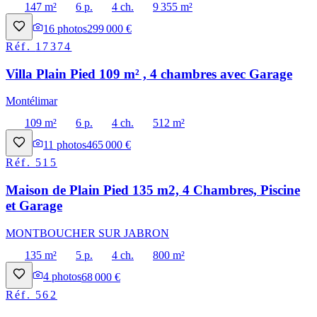
147 m²
6 p.
4 ch.
9 355 m²
16
photos
299 000 €
Réf.
17374
Villa Plain Pied 109 m² , 4 chambres avec Garage
Montélimar
109 m²
6 p.
4 ch.
512 m²
11
photos
465 000 €
Réf.
515
Maison de Plain Pied 135 m2, 4 Chambres, Piscine
et Garage
MONTBOUCHER SUR JABRON
135 m²
5 p.
4 ch.
800 m²
4
photos
68 000 €
Réf.
562