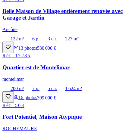
Belle Maison de Village entièrement rénovée avec
Garage et Jardin
Ancône
122 m²
6 p.
3 ch.
227 m²
13
photos
530 000 €
Réf.
17285
Quartier est de Montelimar
montelimar
200 m²
7 p.
5 ch.
1 624 m²
16
photos
399 000 €
Réf.
563
Fort Potentiel, Maison Atypique
ROCHEMAURE