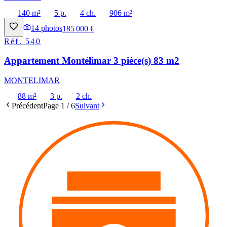
140 m²
5 p.
4 ch.
906 m²
14
photos
185 000 €
Réf.
540
Appartement Montélimar 3 pièce(s) 83 m2
MONTELIMAR
88 m²
3 p.
2 ch.
Précédent
Page
1
/
6
Suivant