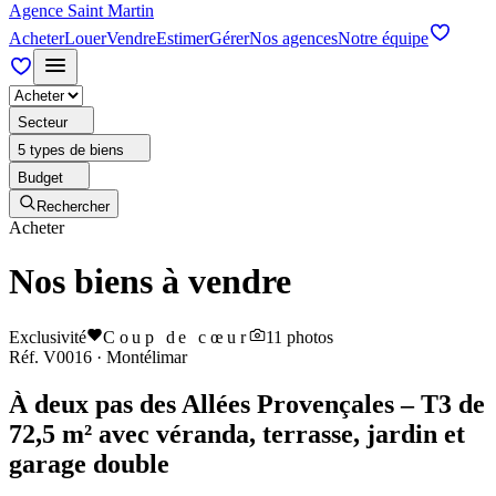
Agence Saint Martin
Acheter
Louer
Vendre
Estimer
Gérer
Nos agences
Notre équipe
Secteur
5 types de biens
Budget
Rechercher
Acheter
Nos biens à vendre
Exclusivité
Coup de cœur
11
photos
Réf.
V0016
·
Montélimar
À deux pas des Allées Provençales – T3 de
72,5 m² avec véranda, terrasse, jardin et
garage double