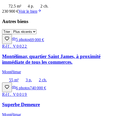
72.5 m²
4 p.
2 ch.
230 900 €
Voir le bien
Autres biens
5
photos
69 000 €
Réf.
V0022
Montélimar, quartier Saint James, à proximité
immédiate de tous les commerces.
Montélimar
55 m²
3 p.
2 ch.
6
photos
740 000 €
Réf.
V0019
Superbe Demeure
Montélimar