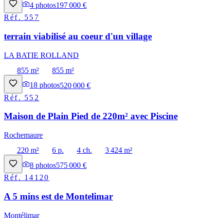
4
photos
197 000 €
Réf.
557
terrain viabilisé au coeur d'un village
LA BATIE ROLLAND
855 m²
855 m²
18
photos
520 000 €
Réf.
552
Maison de Plain Pied de 220m² avec Piscine
Rochemaure
220 m²
6 p.
4 ch.
3 424 m²
8
photos
575 000 €
Réf.
14120
A 5 mins est de Montelimar
Montélimar