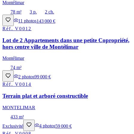
Montélimar
78 m²
3 p.
2 ch.
11
photos
143 000 €
Réf.
V0012
Lot de 2 Appartements dans une petite Copropriété,
hors centre ville de Montélimar
Montélimar
74 m²
2
photos
99 000 €
Réf.
V0014
Terrain plat et arboré constructible
MONTELIMAR
433 m²
Exclusivité
4
photos
59 000 €
Réf.
V0008