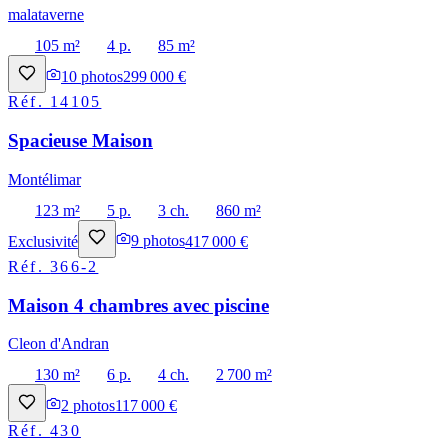
malataverne
105 m²
4 p.
85 m²
10
photos
299 000 €
Réf.
14105
Spacieuse Maison
Montélimar
123 m²
5 p.
3 ch.
860 m²
Exclusivité
9
photos
417 000 €
Réf.
366-2
Maison 4 chambres avec piscine
Cleon d'Andran
130 m²
6 p.
4 ch.
2 700 m²
2
photos
117 000 €
Réf.
430