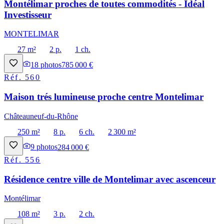
Montélimar proches de toutes commodités - Idéal
Investisseur
MONTELIMAR
27 m²
2 p.
1 ch.
18
photos
785 000 €
Réf.
560
Maison trés lumineuse proche centre Montelimar
Châteauneuf-du-Rhône
250 m²
8 p.
6 ch.
2 300 m²
9
photos
284 000 €
Réf.
556
Résidence centre ville de Montelimar avec ascenceur
Montélimar
108 m²
3 p.
2 ch.