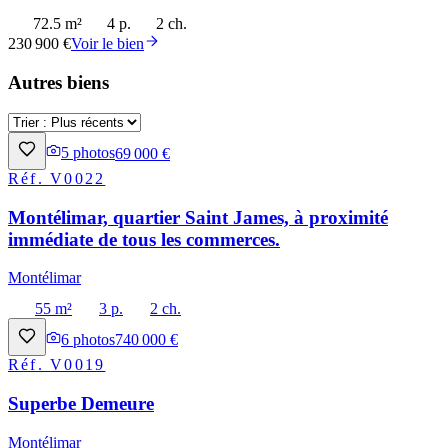
72.5 m²
4 p.
2 ch.
230 900 €
Voir le bien
Autres biens
5
photos
69 000 €
Réf.
V0022
Montélimar, quartier Saint James, à proximité
immédiate de tous les commerces.
Montélimar
55 m²
3 p.
2 ch.
6
photos
740 000 €
Réf.
V0019
Superbe Demeure
Montélimar