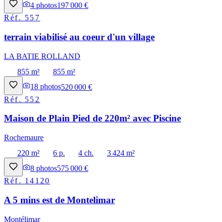
4
photos
197 000 €
Réf.
557
terrain viabilisé au coeur d'un village
LA BATIE ROLLAND
855 m²
855 m²
18
photos
520 000 €
Réf.
552
Maison de Plain Pied de 220m² avec Piscine
Rochemaure
220 m²
6 p.
4 ch.
3 424 m²
8
photos
575 000 €
Réf.
14120
A 5 mins est de Montelimar
Montélimar