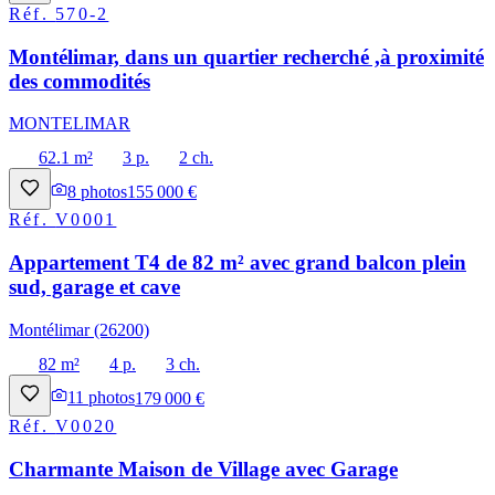
Réf.
570-2
Montélimar, dans un quartier recherché ,à proximité
des commodités
MONTELIMAR
62.1 m²
3 p.
2 ch.
8
photos
155 000 €
Réf.
V0001
Appartement T4 de 82 m² avec grand balcon plein
sud, garage et cave
Montélimar (26200)
82 m²
4 p.
3 ch.
11
photos
179 000 €
Réf.
V0020
Charmante Maison de Village avec Garage