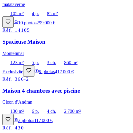
malataverne
105 m²
4 p.
85 m²
10
photos
299 000 €
Réf.
14105
Spacieuse Maison
Montélimar
123 m²
5 p.
3 ch.
860 m²
Exclusivité
9
photos
417 000 €
Réf.
366-2
Maison 4 chambres avec piscine
Cleon d'Andran
130 m²
6 p.
4 ch.
2 700 m²
2
photos
117 000 €
Réf.
430