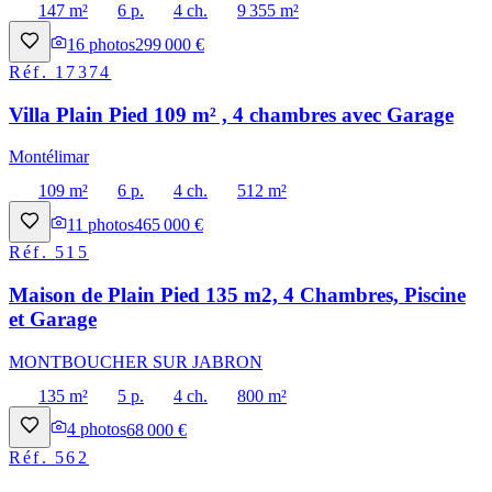
147 m²
6 p.
4 ch.
9 355 m²
16
photos
299 000 €
Réf.
17374
Villa Plain Pied 109 m² , 4 chambres avec Garage
Montélimar
109 m²
6 p.
4 ch.
512 m²
11
photos
465 000 €
Réf.
515
Maison de Plain Pied 135 m2, 4 Chambres, Piscine
et Garage
MONTBOUCHER SUR JABRON
135 m²
5 p.
4 ch.
800 m²
4
photos
68 000 €
Réf.
562