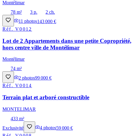
Montélimar
78 m²
3 p.
2 ch.
11
photos
143 000 €
Réf.
V0012
Lot de 2 Appartements dans une petite Copropriété,
hors centre ville de Montélimar
Montélimar
74 m²
2
photos
99 000 €
Réf.
V0014
Terrain plat et arboré constructible
MONTELIMAR
433 m²
Exclusivité
4
photos
59 000 €
Réf.
V0008