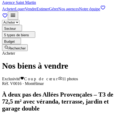
Agence Saint Martin
Acheter
Louer
Vendre
Estimer
Gérer
Nos agences
Notre équipe
Secteur
5 types de biens
Budget
Rechercher
Acheter
Nos biens à vendre
Exclusivité
Coup de cœur
11
photos
Réf.
V0016
·
Montélimar
À deux pas des Allées Provençales – T3 de
72,5 m² avec véranda, terrasse, jardin et
garage double