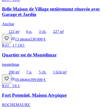
Belle Maison de Village entièrement rénovée avec
Garage et Jardin
Ancône
122 m²
6 p.
3 ch.
227 m²
13
photos
530 000 €
Réf.
17285
Quartier est de Montelimar
montelimar
200 m²
7 p.
5 ch.
1 624 m²
16
photos
399 000 €
Réf.
563
Fort Potentiel, Maison Atypique
ROCHEMAURE