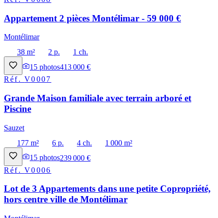
Appartement 2 pièces Montélimar - 59 000 €
Montélimar
38 m²
2 p.
1 ch.
15
photos
413 000 €
Réf.
V0007
Grande Maison familiale avec terrain arboré et
Piscine
Sauzet
177 m²
6 p.
4 ch.
1 000 m²
15
photos
239 000 €
Réf.
V0006
Lot de 3 Appartements dans une petite Copropriété,
hors centre ville de Montélimar