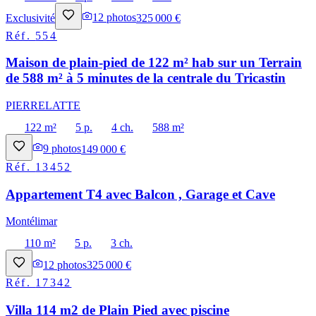
Exclusivité
12
photos
325 000 €
Réf.
554
Maison de plain-pied de 122 m² hab sur un Terrain
de 588 m² à 5 minutes de la centrale du Tricastin
PIERRELATTE
122 m²
5 p.
4 ch.
588 m²
9
photos
149 000 €
Réf.
13452
Appartement T4 avec Balcon , Garage et Cave
Montélimar
110 m²
5 p.
3 ch.
12
photos
325 000 €
Réf.
17342
Villa 114 m2 de Plain Pied avec piscine