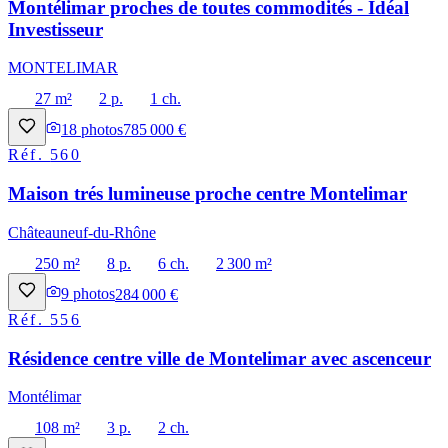
Montélimar proches de toutes commodités - Idéal
Investisseur
MONTELIMAR
27 m²
2 p.
1 ch.
18
photos
785 000 €
Réf.
560
Maison trés lumineuse proche centre Montelimar
Châteauneuf-du-Rhône
250 m²
8 p.
6 ch.
2 300 m²
9
photos
284 000 €
Réf.
556
Résidence centre ville de Montelimar avec ascenceur
Montélimar
108 m²
3 p.
2 ch.