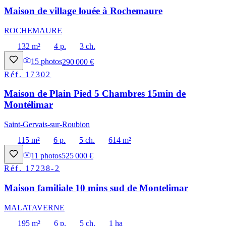
Maison de village louée à Rochemaure
ROCHEMAURE
132 m²
4 p.
3 ch.
15
photos
290 000 €
Réf.
17302
Maison de Plain Pied 5 Chambres 15min de
Montélimar
Saint-Gervais-sur-Roubion
115 m²
6 p.
5 ch.
614 m²
11
photos
525 000 €
Réf.
17238-2
Maison familiale 10 mins sud de Montelimar
MALATAVERNE
195 m²
6 p.
5 ch.
1 ha