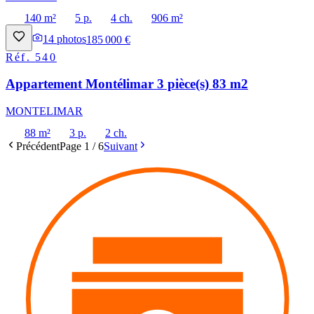
140 m²
5 p.
4 ch.
906 m²
14
photos
185 000 €
Réf.
540
Appartement Montélimar 3 pièce(s) 83 m2
MONTELIMAR
88 m²
3 p.
2 ch.
Précédent
Page
1
/
6
Suivant