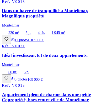
Réf.
V0018
Dans un havre de tranquillité à Montélimar,
Magnifique propriété
Montélimar
220 m²
5 p.
4 ch.
1 945 m²
11
photos
107 000 €
Réf.
V0021
Idéal investisseur, lot de deux appartements.
Montélimar
60 m²
6 p.
5
photos
109 000 €
Réf.
V0013
Appartement plein de charme dans une petite
Copropriété, hors centre ville de Montélimar