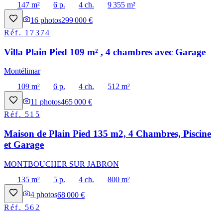
147 m²
6 p.
4 ch.
9 355 m²
16
photos
299 000 €
Réf.
17374
Villa Plain Pied 109 m² , 4 chambres avec Garage
Montélimar
109 m²
6 p.
4 ch.
512 m²
11
photos
465 000 €
Réf.
515
Maison de Plain Pied 135 m2, 4 Chambres, Piscine
et Garage
MONTBOUCHER SUR JABRON
135 m²
5 p.
4 ch.
800 m²
4
photos
68 000 €
Réf.
562