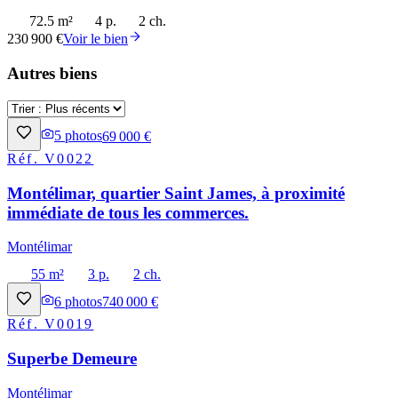
72.5 m²
4 p.
2 ch.
230 900 €
Voir le bien
Autres biens
5
photos
69 000 €
Réf.
V0022
Montélimar, quartier Saint James, à proximité
immédiate de tous les commerces.
Montélimar
55 m²
3 p.
2 ch.
6
photos
740 000 €
Réf.
V0019
Superbe Demeure
Montélimar