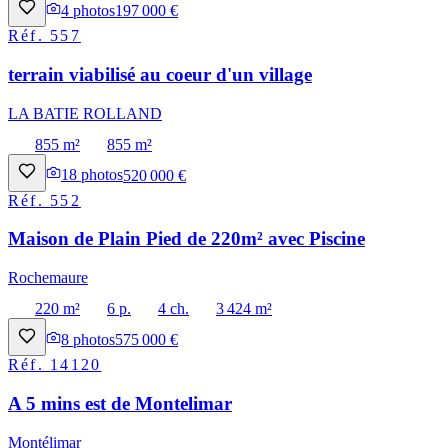
4
photos
197 000 €
Réf.
557
terrain viabilisé au coeur d'un village
LA BATIE ROLLAND
855 m²
855 m²
18
photos
520 000 €
Réf.
552
Maison de Plain Pied de 220m² avec Piscine
Rochemaure
220 m²
6 p.
4 ch.
3 424 m²
8
photos
575 000 €
Réf.
14120
A 5 mins est de Montelimar
Montélimar