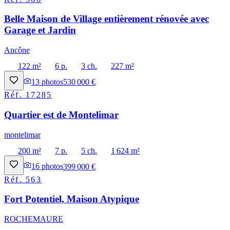
Belle Maison de Village entièrement rénovée avec
Garage et Jardin
Ancône
122 m²
6 p.
3 ch.
227 m²
13
photos
530 000 €
Réf.
17285
Quartier est de Montelimar
montelimar
200 m²
7 p.
5 ch.
1 624 m²
16
photos
399 000 €
Réf.
563
Fort Potentiel, Maison Atypique
ROCHEMAURE