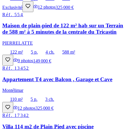
Exclusivité
12
photos
325 000 €
Réf.
554
Maison de plain-pied de 122 m² hab sur un Terrain
de 588 m² à 5 minutes de la centrale du Tricastin
PIERRELATTE
122 m²
5 p.
4 ch.
588 m²
9
photos
149 000 €
Réf.
13452
Appartement T4 avec Balcon , Garage et Cave
Montélimar
110 m²
5 p.
3 ch.
12
photos
325 000 €
Réf.
17342
Villa 114 m2 de Plain Pied avec piscine