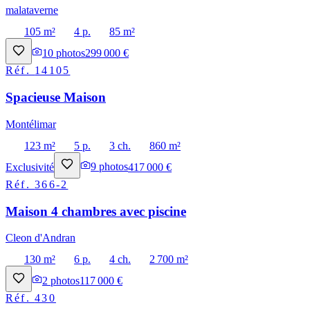
malataverne
105 m²
4 p.
85 m²
10
photos
299 000 €
Réf.
14105
Spacieuse Maison
Montélimar
123 m²
5 p.
3 ch.
860 m²
Exclusivité
9
photos
417 000 €
Réf.
366-2
Maison 4 chambres avec piscine
Cleon d'Andran
130 m²
6 p.
4 ch.
2 700 m²
2
photos
117 000 €
Réf.
430