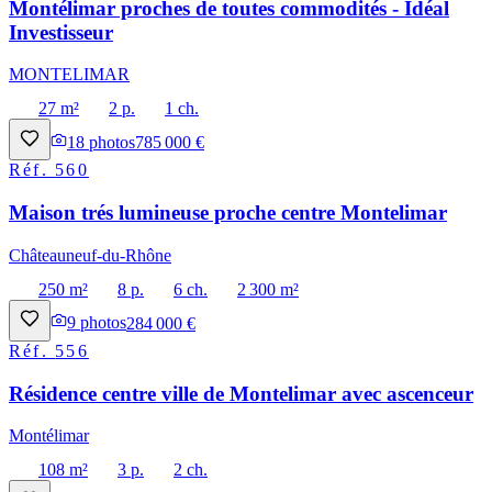
Montélimar proches de toutes commodités - Idéal
Investisseur
MONTELIMAR
27 m²
2 p.
1 ch.
18
photos
785 000 €
Réf.
560
Maison trés lumineuse proche centre Montelimar
Châteauneuf-du-Rhône
250 m²
8 p.
6 ch.
2 300 m²
9
photos
284 000 €
Réf.
556
Résidence centre ville de Montelimar avec ascenceur
Montélimar
108 m²
3 p.
2 ch.