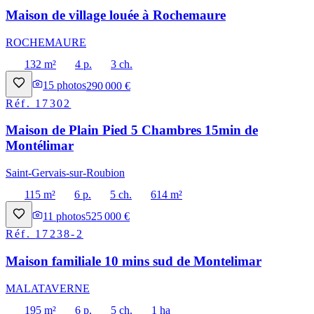
Maison de village louée à Rochemaure
ROCHEMAURE
132 m²
4 p.
3 ch.
15
photos
290 000 €
Réf.
17302
Maison de Plain Pied 5 Chambres 15min de
Montélimar
Saint-Gervais-sur-Roubion
115 m²
6 p.
5 ch.
614 m²
11
photos
525 000 €
Réf.
17238-2
Maison familiale 10 mins sud de Montelimar
MALATAVERNE
195 m²
6 p.
5 ch.
1 ha