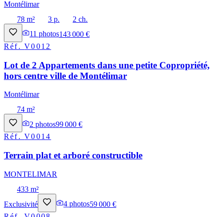
Montélimar
78 m²
3 p.
2 ch.
11
photos
143 000 €
Réf.
V0012
Lot de 2 Appartements dans une petite Copropriété,
hors centre ville de Montélimar
Montélimar
74 m²
2
photos
99 000 €
Réf.
V0014
Terrain plat et arboré constructible
MONTELIMAR
433 m²
Exclusivité
4
photos
59 000 €
Réf.
V0008