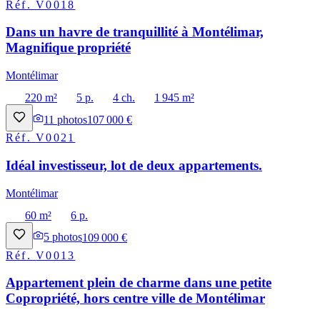
Réf.
V0018
Dans un havre de tranquillité à Montélimar,
Magnifique propriété
Montélimar
220 m²
5 p.
4 ch.
1 945 m²
11
photos
107 000 €
Réf.
V0021
Idéal investisseur, lot de deux appartements.
Montélimar
60 m²
6 p.
5
photos
109 000 €
Réf.
V0013
Appartement plein de charme dans une petite
Copropriété, hors centre ville de Montélimar