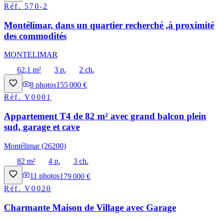
Réf.
570-2
Montélimar, dans un quartier recherché ,à proximité
des commodités
MONTELIMAR
62.1 m²
3 p.
2 ch.
8
photos
155 000 €
Réf.
V0001
Appartement T4 de 82 m² avec grand balcon plein
sud, garage et cave
Montélimar (26200)
82 m²
4 p.
3 ch.
11
photos
179 000 €
Réf.
V0020
Charmante Maison de Village avec Garage