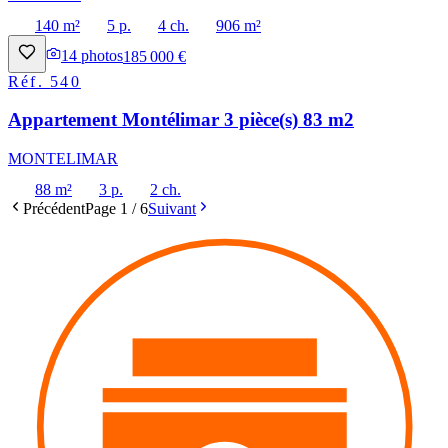
140 m²
5 p.
4 ch.
906 m²
14
photos
185 000 €
Réf.
540
Appartement Montélimar 3 pièce(s) 83 m2
MONTELIMAR
88 m²
3 p.
2 ch.
Précédent
Page
1
/
6
Suivant