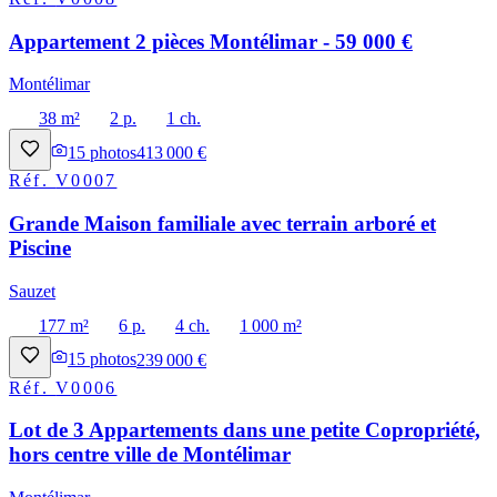
Appartement 2 pièces Montélimar - 59 000 €
Montélimar
38 m²
2 p.
1 ch.
15
photos
413 000 €
Réf.
V0007
Grande Maison familiale avec terrain arboré et
Piscine
Sauzet
177 m²
6 p.
4 ch.
1 000 m²
15
photos
239 000 €
Réf.
V0006
Lot de 3 Appartements dans une petite Copropriété,
hors centre ville de Montélimar