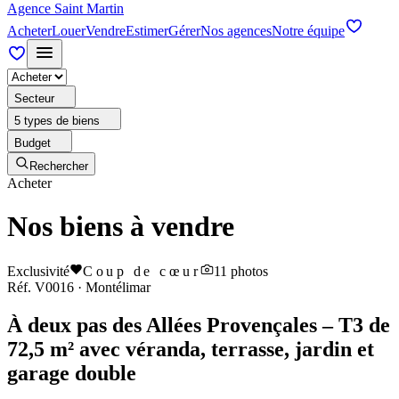
Agence Saint Martin
Acheter
Louer
Vendre
Estimer
Gérer
Nos agences
Notre équipe
Secteur
5 types de biens
Budget
Rechercher
Acheter
Nos biens à vendre
Exclusivité
Coup de cœur
11
photos
Réf.
V0016
·
Montélimar
À deux pas des Allées Provençales – T3 de
72,5 m² avec véranda, terrasse, jardin et
garage double