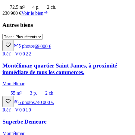
72.5 m²
4 p.
2 ch.
230 900 €
Voir le bien
Autres biens
5
photos
69 000 €
Réf.
V0022
Montélimar, quartier Saint James, à proximité
immédiate de tous les commerces.
Montélimar
55 m²
3 p.
2 ch.
6
photos
740 000 €
Réf.
V0019
Superbe Demeure
Montélimar