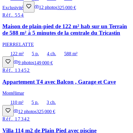
Exclusivité
12
photos
325 000 €
Réf.
554
Maison de plain-pied de 122 m² hab sur un Terrain
de 588 m² à 5 minutes de la centrale du Tricastin
PIERRELATTE
122 m²
5 p.
4 ch.
588 m²
9
photos
149 000 €
Réf.
13452
Appartement T4 avec Balcon , Garage et Cave
Montélimar
110 m²
5 p.
3 ch.
12
photos
325 000 €
Réf.
17342
Villa 114 m2 de Plain Pied avec piscine