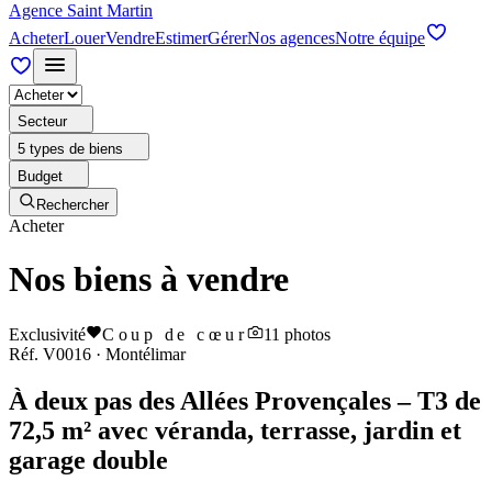
Agence Saint Martin
Acheter
Louer
Vendre
Estimer
Gérer
Nos agences
Notre équipe
Secteur
5 types de biens
Budget
Rechercher
Acheter
Nos biens à vendre
Exclusivité
Coup de cœur
11
photos
Réf.
V0016
·
Montélimar
À deux pas des Allées Provençales – T3 de
72,5 m² avec véranda, terrasse, jardin et
garage double