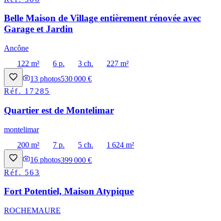
Belle Maison de Village entièrement rénovée avec
Garage et Jardin
Ancône
122 m²
6 p.
3 ch.
227 m²
13
photos
530 000 €
Réf.
17285
Quartier est de Montelimar
montelimar
200 m²
7 p.
5 ch.
1 624 m²
16
photos
399 000 €
Réf.
563
Fort Potentiel, Maison Atypique
ROCHEMAURE