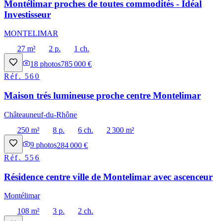
Montélimar proches de toutes commodités - Idéal
Investisseur
MONTELIMAR
27 m²
2 p.
1 ch.
18
photos
785 000 €
Réf.
560
Maison trés lumineuse proche centre Montelimar
Châteauneuf-du-Rhône
250 m²
8 p.
6 ch.
2 300 m²
9
photos
284 000 €
Réf.
556
Résidence centre ville de Montelimar avec ascenceur
Montélimar
108 m²
3 p.
2 ch.