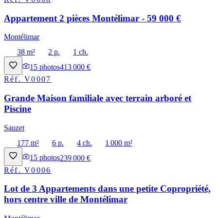
Appartement 2 pièces Montélimar - 59 000 €
Montélimar
38 m²
2 p.
1 ch.
15
photos
413 000 €
Réf.
V0007
Grande Maison familiale avec terrain arboré et
Piscine
Sauzet
177 m²
6 p.
4 ch.
1 000 m²
15
photos
239 000 €
Réf.
V0006
Lot de 3 Appartements dans une petite Copropriété,
hors centre ville de Montélimar