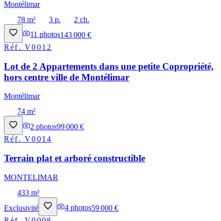
Montélimar
78 m²
3 p.
2 ch.
11
photos
143 000 €
Réf.
V0012
Lot de 2 Appartements dans une petite Copropriété,
hors centre ville de Montélimar
Montélimar
74 m²
2
photos
99 000 €
Réf.
V0014
Terrain plat et arboré constructible
MONTELIMAR
433 m²
Exclusivité
4
photos
59 000 €
Réf.
V0008