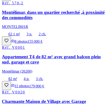
Réf.
570-2
Montélimar, dans un quartier recherché ,à proximité
des commodités
MONTELIMAR
62.1 m²
3 p.
2 ch.
8
photos
155 000 €
Réf.
V0001
Appartement T4 de 82 m² avec grand balcon plein
sud, garage et cave
Montélimar (26200)
82 m²
4 p.
3 ch.
11
photos
179 000 €
Réf.
V0020
Charmante Maison de Village avec Garage