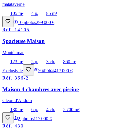
malataverne
105 m²
4 p.
85 m²
10
photos
299 000 €
Réf.
14105
Spacieuse Maison
Montélimar
123 m²
5 p.
3 ch.
860 m²
Exclusivité
9
photos
417 000 €
Réf.
366-2
Maison 4 chambres avec piscine
Cleon d'Andran
130 m²
6 p.
4 ch.
2 700 m²
2
photos
117 000 €
Réf.
430