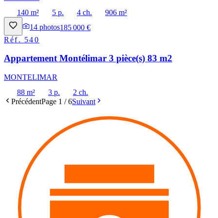
140 m²
5 p.
4 ch.
906 m²
14
photos
185 000 €
Réf.
540
Appartement Montélimar 3 pièce(s) 83 m2
MONTELIMAR
88 m²
3 p.
2 ch.
Précédent
Page
1
/
6
Suivant