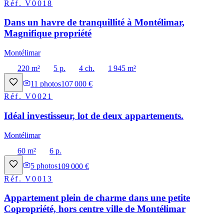
Réf.
V0018
Dans un havre de tranquillité à Montélimar,
Magnifique propriété
Montélimar
220 m²
5 p.
4 ch.
1 945 m²
11
photos
107 000 €
Réf.
V0021
Idéal investisseur, lot de deux appartements.
Montélimar
60 m²
6 p.
5
photos
109 000 €
Réf.
V0013
Appartement plein de charme dans une petite
Copropriété, hors centre ville de Montélimar