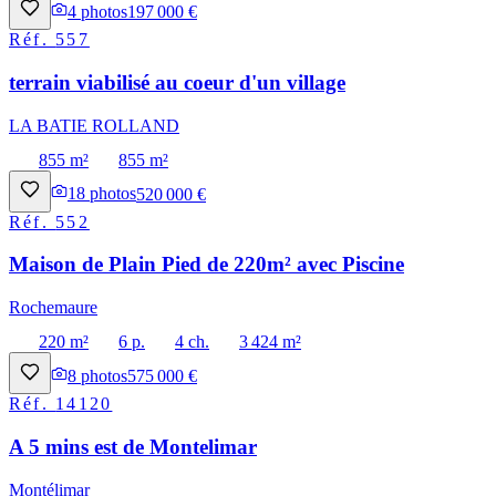
4
photos
197 000 €
Réf.
557
terrain viabilisé au coeur d'un village
LA BATIE ROLLAND
855 m²
855 m²
18
photos
520 000 €
Réf.
552
Maison de Plain Pied de 220m² avec Piscine
Rochemaure
220 m²
6 p.
4 ch.
3 424 m²
8
photos
575 000 €
Réf.
14120
A 5 mins est de Montelimar
Montélimar