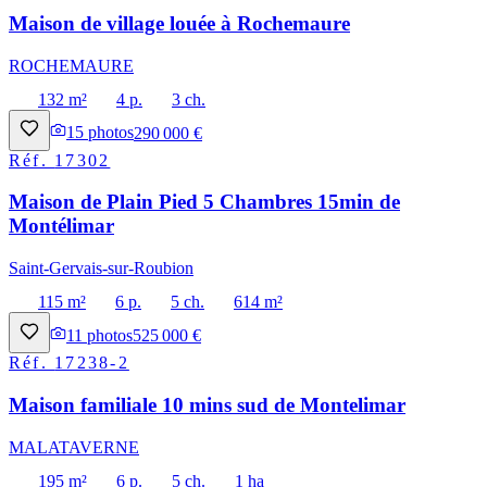
Maison de village louée à Rochemaure
ROCHEMAURE
132 m²
4 p.
3 ch.
15
photos
290 000 €
Réf.
17302
Maison de Plain Pied 5 Chambres 15min de
Montélimar
Saint-Gervais-sur-Roubion
115 m²
6 p.
5 ch.
614 m²
11
photos
525 000 €
Réf.
17238-2
Maison familiale 10 mins sud de Montelimar
MALATAVERNE
195 m²
6 p.
5 ch.
1 ha