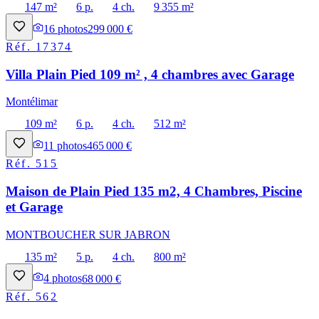
147 m²
6 p.
4 ch.
9 355 m²
16
photos
299 000 €
Réf.
17374
Villa Plain Pied 109 m² , 4 chambres avec Garage
Montélimar
109 m²
6 p.
4 ch.
512 m²
11
photos
465 000 €
Réf.
515
Maison de Plain Pied 135 m2, 4 Chambres, Piscine
et Garage
MONTBOUCHER SUR JABRON
135 m²
5 p.
4 ch.
800 m²
4
photos
68 000 €
Réf.
562