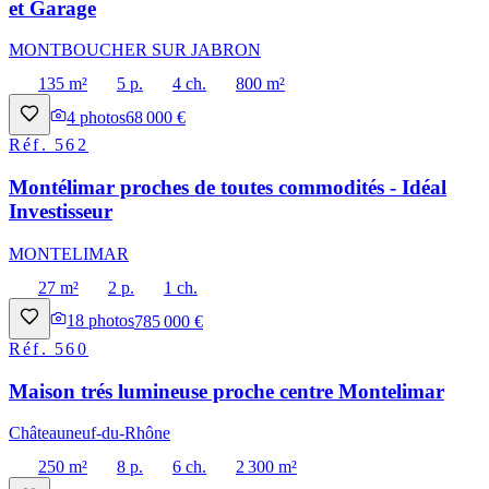
et Garage
MONTBOUCHER SUR JABRON
135 m²
5 p.
4 ch.
800 m²
4
photos
68 000 €
Réf.
562
Montélimar proches de toutes commodités - Idéal
Investisseur
MONTELIMAR
27 m²
2 p.
1 ch.
18
photos
785 000 €
Réf.
560
Maison trés lumineuse proche centre Montelimar
Châteauneuf-du-Rhône
250 m²
8 p.
6 ch.
2 300 m²