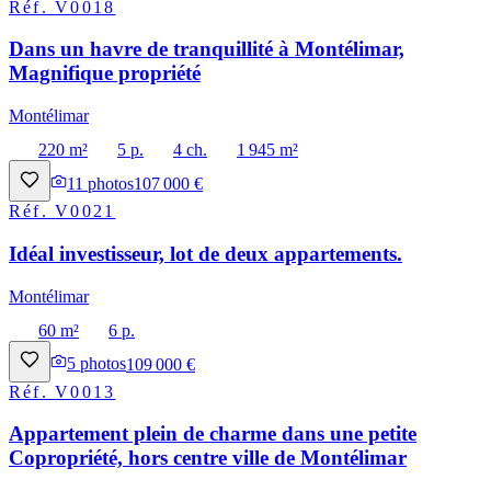
Réf.
V0018
Dans un havre de tranquillité à Montélimar,
Magnifique propriété
Montélimar
220 m²
5 p.
4 ch.
1 945 m²
11
photos
107 000 €
Réf.
V0021
Idéal investisseur, lot de deux appartements.
Montélimar
60 m²
6 p.
5
photos
109 000 €
Réf.
V0013
Appartement plein de charme dans une petite
Copropriété, hors centre ville de Montélimar