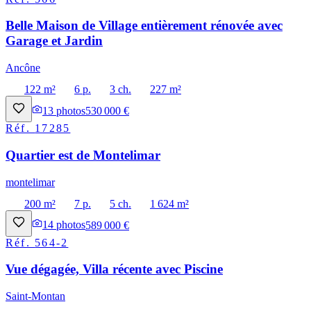
Belle Maison de Village entièrement rénovée avec
Garage et Jardin
Ancône
122 m²
6 p.
3 ch.
227 m²
13
photos
530 000 €
Réf.
17285
Quartier est de Montelimar
montelimar
200 m²
7 p.
5 ch.
1 624 m²
14
photos
589 000 €
Réf.
564-2
Vue dégagée, Villa récente avec Piscine
Saint-Montan