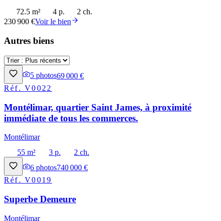
72.5 m²
4 p.
2 ch.
230 900 €
Voir le bien
Autres biens
5
photos
69 000 €
Réf.
V0022
Montélimar, quartier Saint James, à proximité
immédiate de tous les commerces.
Montélimar
55 m²
3 p.
2 ch.
6
photos
740 000 €
Réf.
V0019
Superbe Demeure
Montélimar