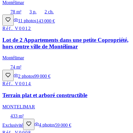
Montélimar
78 m²
3 p.
2 ch.
11
photos
143 000 €
Réf.
V0012
Lot de 2 Appartements dans une petite Copropriété,
hors centre ville de Montélimar
Montélimar
74 m²
2
photos
99 000 €
Réf.
V0014
Terrain plat et arboré constructible
MONTELIMAR
433 m²
Exclusivité
4
photos
59 000 €
Réf.
V0008