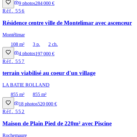
9
photos
284 000 €
Réf.
556
Résidence centre ville de Montelimar avec ascenceur
Montélimar
108 m²
3 p.
2 ch.
4
photos
197 000 €
Réf.
557
terrain viabilisé au coeur d'un village
LA BATIE ROLLAND
855 m²
855 m²
18
photos
520 000 €
Réf.
552
Maison de Plain Pied de 220m² avec Piscine
Rochemaure