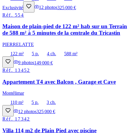
Exclusivité
12
photos
325 000 €
Réf.
554
Maison de plain-pied de 122 m² hab sur un Terrain
de 588 m² à 5 minutes de la centrale du Tricastin
PIERRELATTE
122 m²
5 p.
4 ch.
588 m²
9
photos
149 000 €
Réf.
13452
Appartement T4 avec Balcon , Garage et Cave
Montélimar
110 m²
5 p.
3 ch.
12
photos
325 000 €
Réf.
17342
Villa 114 m2 de Plain Pied avec piscine