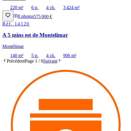
220 m²
6 p.
4 ch.
3 424 m²
8
photos
575 000 €
Réf.
14120
A 5 mins est de Montelimar
Montélimar
140 m²
5 p.
4 ch.
906 m²
Précédent
Page
1
/
6
Suivant