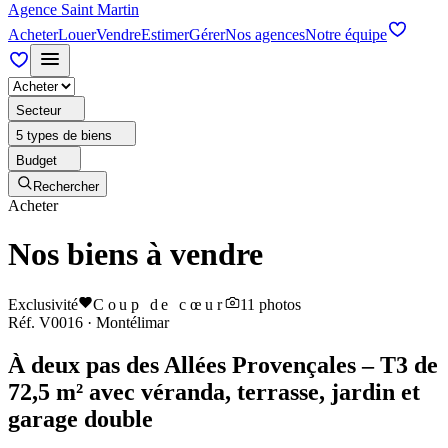
Agence Saint Martin
Acheter
Louer
Vendre
Estimer
Gérer
Nos agences
Notre équipe
Secteur
5 types de biens
Budget
Rechercher
Acheter
Nos biens à vendre
Exclusivité
Coup de cœur
11
photos
Réf.
V0016
·
Montélimar
À deux pas des Allées Provençales – T3 de
72,5 m² avec véranda, terrasse, jardin et
garage double