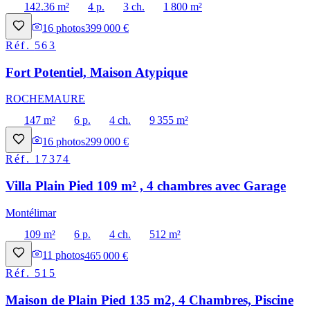
142.36 m²
4 p.
3 ch.
1 800 m²
16
photos
399 000 €
Réf.
563
Fort Potentiel, Maison Atypique
ROCHEMAURE
147 m²
6 p.
4 ch.
9 355 m²
16
photos
299 000 €
Réf.
17374
Villa Plain Pied 109 m² , 4 chambres avec Garage
Montélimar
109 m²
6 p.
4 ch.
512 m²
11
photos
465 000 €
Réf.
515
Maison de Plain Pied 135 m2, 4 Chambres, Piscine