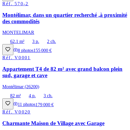
Réf.
570-2
Montélimar, dans un quartier recherché ,à proximité
des commodités
MONTELIMAR
62.1 m²
3 p.
2 ch.
8
photos
155 000 €
Réf.
V0001
Appartement T4 de 82 m² avec grand balcon plein
sud, garage et cave
Montélimar (26200)
82 m²
4 p.
3 ch.
11
photos
179 000 €
Réf.
V0020
Charmante Maison de Village avec Garage