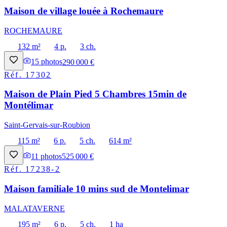
Maison de village louée à Rochemaure
ROCHEMAURE
132 m²
4 p.
3 ch.
15
photos
290 000 €
Réf.
17302
Maison de Plain Pied 5 Chambres 15min de
Montélimar
Saint-Gervais-sur-Roubion
115 m²
6 p.
5 ch.
614 m²
11
photos
525 000 €
Réf.
17238-2
Maison familiale 10 mins sud de Montelimar
MALATAVERNE
195 m²
6 p.
5 ch.
1 ha