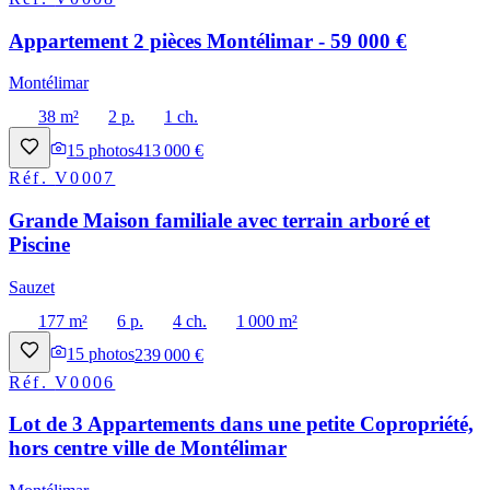
Appartement 2 pièces Montélimar - 59 000 €
Montélimar
38 m²
2 p.
1 ch.
15
photos
413 000 €
Réf.
V0007
Grande Maison familiale avec terrain arboré et
Piscine
Sauzet
177 m²
6 p.
4 ch.
1 000 m²
15
photos
239 000 €
Réf.
V0006
Lot de 3 Appartements dans une petite Copropriété,
hors centre ville de Montélimar