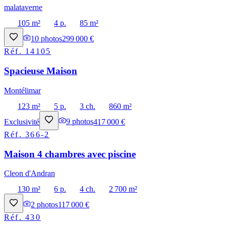
malataverne
105 m²
4 p.
85 m²
10
photos
299 000 €
Réf.
14105
Spacieuse Maison
Montélimar
123 m²
5 p.
3 ch.
860 m²
Exclusivité
9
photos
417 000 €
Réf.
366-2
Maison 4 chambres avec piscine
Cleon d'Andran
130 m²
6 p.
4 ch.
2 700 m²
2
photos
117 000 €
Réf.
430