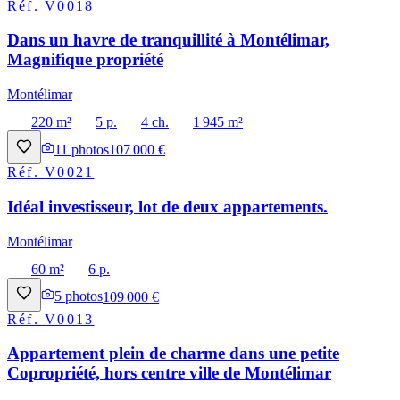
Réf.
V0018
Dans un havre de tranquillité à Montélimar,
Magnifique propriété
Montélimar
220 m²
5 p.
4 ch.
1 945 m²
11
photos
107 000 €
Réf.
V0021
Idéal investisseur, lot de deux appartements.
Montélimar
60 m²
6 p.
5
photos
109 000 €
Réf.
V0013
Appartement plein de charme dans une petite
Copropriété, hors centre ville de Montélimar