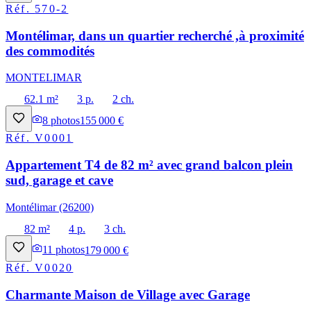
Réf.
570-2
Montélimar, dans un quartier recherché ,à proximité
des commodités
MONTELIMAR
62.1 m²
3 p.
2 ch.
8
photos
155 000 €
Réf.
V0001
Appartement T4 de 82 m² avec grand balcon plein
sud, garage et cave
Montélimar (26200)
82 m²
4 p.
3 ch.
11
photos
179 000 €
Réf.
V0020
Charmante Maison de Village avec Garage