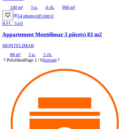
140 m²
5 p.
4 ch.
906 m²
14
photos
185 000 €
Réf.
540
Appartement Montélimar 3 pièce(s) 83 m2
MONTELIMAR
88 m²
3 p.
2 ch.
Précédent
Page
1
/
6
Suivant