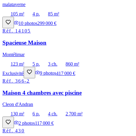
malataverne
105 m²
4 p.
85 m²
10
photos
299 000 €
Réf.
14105
Spacieuse Maison
Montélimar
123 m²
5 p.
3 ch.
860 m²
Exclusivité
9
photos
417 000 €
Réf.
366-2
Maison 4 chambres avec piscine
Cleon d'Andran
130 m²
6 p.
4 ch.
2 700 m²
2
photos
117 000 €
Réf.
430