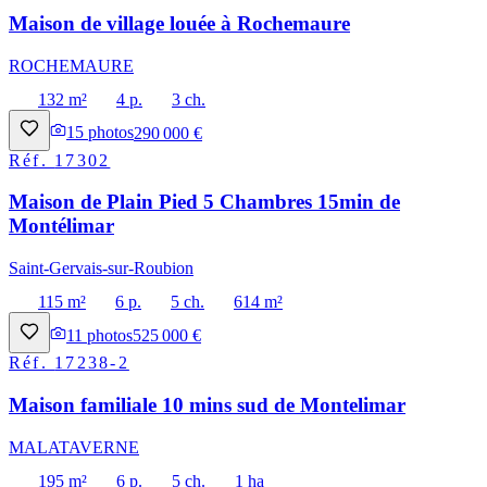
Maison de village louée à Rochemaure
ROCHEMAURE
132 m²
4 p.
3 ch.
15
photos
290 000 €
Réf.
17302
Maison de Plain Pied 5 Chambres 15min de
Montélimar
Saint-Gervais-sur-Roubion
115 m²
6 p.
5 ch.
614 m²
11
photos
525 000 €
Réf.
17238-2
Maison familiale 10 mins sud de Montelimar
MALATAVERNE
195 m²
6 p.
5 ch.
1 ha