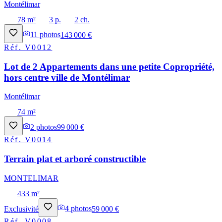
Montélimar
78 m²
3 p.
2 ch.
11
photos
143 000 €
Réf.
V0012
Lot de 2 Appartements dans une petite Copropriété,
hors centre ville de Montélimar
Montélimar
74 m²
2
photos
99 000 €
Réf.
V0014
Terrain plat et arboré constructible
MONTELIMAR
433 m²
Exclusivité
4
photos
59 000 €
Réf.
V0008