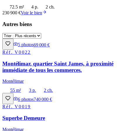
72.5 m²
4 p.
2 ch.
230 900 €
Voir le bien
Autres biens
5
photos
69 000 €
Réf.
V0022
Montélimar, quartier Saint James, à proximité
immédiate de tous les commerces.
Montélimar
55 m²
3 p.
2 ch.
6
photos
740 000 €
Réf.
V0019
Superbe Demeure
Montélimar