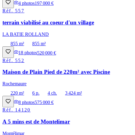
4
photos
197 000 €
Réf.
557
terrain viabilisé au coeur d'un village
LA BATIE ROLLAND
855 m²
855 m²
18
photos
520 000 €
Réf.
552
Maison de Plain Pied de 220m² avec Piscine
Rochemaure
220 m²
6 p.
4 ch.
3 424 m²
8
photos
575 000 €
Réf.
14120
A 5 mins est de Montelimar
Montélimar