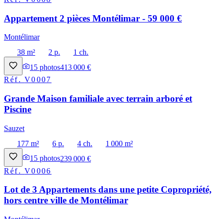
Appartement 2 pièces Montélimar - 59 000 €
Montélimar
38 m²
2 p.
1 ch.
15
photos
413 000 €
Réf.
V0007
Grande Maison familiale avec terrain arboré et
Piscine
Sauzet
177 m²
6 p.
4 ch.
1 000 m²
15
photos
239 000 €
Réf.
V0006
Lot de 3 Appartements dans une petite Copropriété,
hors centre ville de Montélimar