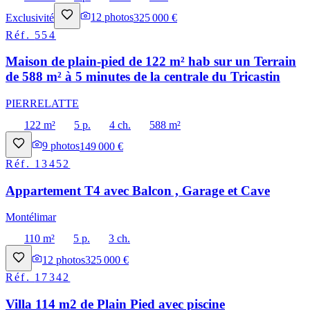
Exclusivité
12
photos
325 000 €
Réf.
554
Maison de plain-pied de 122 m² hab sur un Terrain
de 588 m² à 5 minutes de la centrale du Tricastin
PIERRELATTE
122 m²
5 p.
4 ch.
588 m²
9
photos
149 000 €
Réf.
13452
Appartement T4 avec Balcon , Garage et Cave
Montélimar
110 m²
5 p.
3 ch.
12
photos
325 000 €
Réf.
17342
Villa 114 m2 de Plain Pied avec piscine