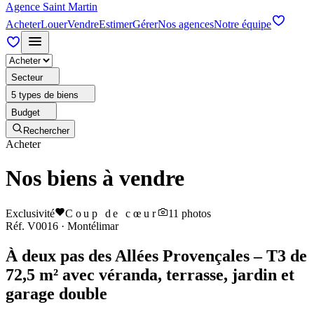
Agence Saint Martin
Acheter
Louer
Vendre
Estimer
Gérer
Nos agences
Notre équipe
Secteur
5 types de biens
Budget
Rechercher
Acheter
Nos biens à vendre
Exclusivité
Coup de cœur
11
photos
Réf.
V0016
·
Montélimar
À deux pas des Allées Provençales – T3 de
72,5 m² avec véranda, terrasse, jardin et
garage double