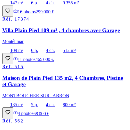
147 m²
6 p.
4 ch.
9 355 m²
16
photos
299 000 €
Réf.
17374
Villa Plain Pied 109 m² , 4 chambres avec Garage
Montélimar
109 m²
6 p.
4 ch.
512 m²
11
photos
465 000 €
Réf.
515
Maison de Plain Pied 135 m2, 4 Chambres, Piscine
et Garage
MONTBOUCHER SUR JABRON
135 m²
5 p.
4 ch.
800 m²
4
photos
68 000 €
Réf.
562