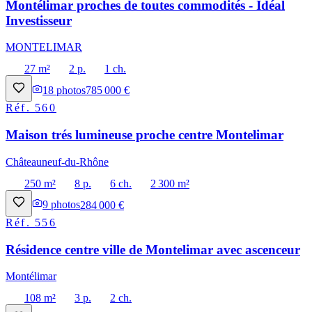
Montélimar proches de toutes commodités - Idéal
Investisseur
MONTELIMAR
27 m²
2 p.
1 ch.
18
photos
785 000 €
Réf.
560
Maison trés lumineuse proche centre Montelimar
Châteauneuf-du-Rhône
250 m²
8 p.
6 ch.
2 300 m²
9
photos
284 000 €
Réf.
556
Résidence centre ville de Montelimar avec ascenceur
Montélimar
108 m²
3 p.
2 ch.