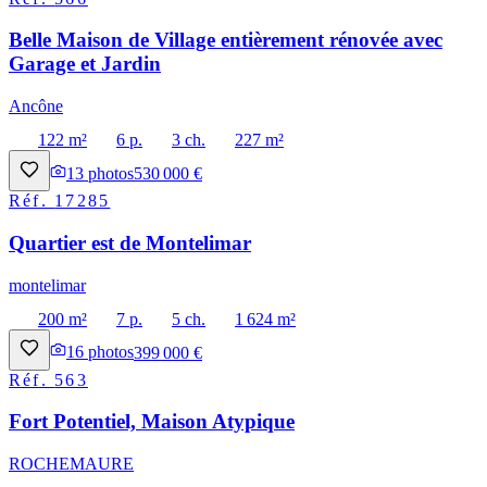
Belle Maison de Village entièrement rénovée avec
Garage et Jardin
Ancône
122 m²
6 p.
3 ch.
227 m²
13
photos
530 000 €
Réf.
17285
Quartier est de Montelimar
montelimar
200 m²
7 p.
5 ch.
1 624 m²
16
photos
399 000 €
Réf.
563
Fort Potentiel, Maison Atypique
ROCHEMAURE