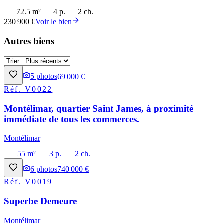
72.5 m²
4 p.
2 ch.
230 900 €
Voir le bien
Autres biens
5
photos
69 000 €
Réf.
V0022
Montélimar, quartier Saint James, à proximité
immédiate de tous les commerces.
Montélimar
55 m²
3 p.
2 ch.
6
photos
740 000 €
Réf.
V0019
Superbe Demeure
Montélimar