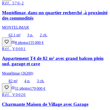
Réf.
570-2
Montélimar, dans un quartier recherché ,à proximité
des commodités
MONTELIMAR
62.1 m²
3 p.
2 ch.
8
photos
155 000 €
Réf.
V0001
Appartement T4 de 82 m² avec grand balcon plein
sud, garage et cave
Montélimar (26200)
82 m²
4 p.
3 ch.
11
photos
179 000 €
Réf.
V0020
Charmante Maison de Village avec Garage