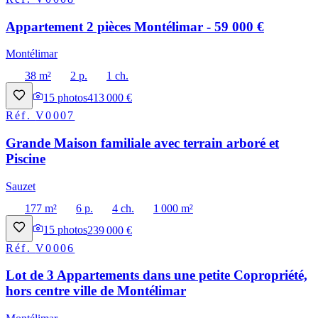
Appartement 2 pièces Montélimar - 59 000 €
Montélimar
38 m²
2 p.
1 ch.
15
photos
413 000 €
Réf.
V0007
Grande Maison familiale avec terrain arboré et
Piscine
Sauzet
177 m²
6 p.
4 ch.
1 000 m²
15
photos
239 000 €
Réf.
V0006
Lot de 3 Appartements dans une petite Copropriété,
hors centre ville de Montélimar