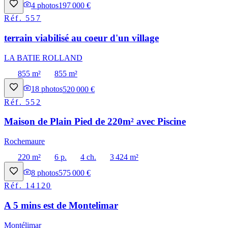
4
photos
197 000 €
Réf.
557
terrain viabilisé au coeur d'un village
LA BATIE ROLLAND
855 m²
855 m²
18
photos
520 000 €
Réf.
552
Maison de Plain Pied de 220m² avec Piscine
Rochemaure
220 m²
6 p.
4 ch.
3 424 m²
8
photos
575 000 €
Réf.
14120
A 5 mins est de Montelimar
Montélimar