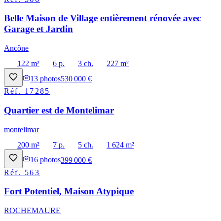
Belle Maison de Village entièrement rénovée avec
Garage et Jardin
Ancône
122 m²
6 p.
3 ch.
227 m²
13
photos
530 000 €
Réf.
17285
Quartier est de Montelimar
montelimar
200 m²
7 p.
5 ch.
1 624 m²
16
photos
399 000 €
Réf.
563
Fort Potentiel, Maison Atypique
ROCHEMAURE