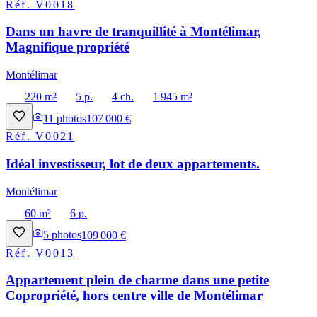
Réf.
V0018
Dans un havre de tranquillité à Montélimar,
Magnifique propriété
Montélimar
220 m²
5 p.
4 ch.
1 945 m²
11
photos
107 000 €
Réf.
V0021
Idéal investisseur, lot de deux appartements.
Montélimar
60 m²
6 p.
5
photos
109 000 €
Réf.
V0013
Appartement plein de charme dans une petite
Copropriété, hors centre ville de Montélimar