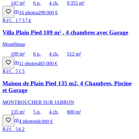
147 m²
6 p.
4 ch.
9 355 m²
16
photos
299 000 €
Réf.
17374
Villa Plain Pied 109 m² , 4 chambres avec Garage
Montélimar
109 m²
6 p.
4 ch.
512 m²
11
photos
465 000 €
Réf.
515
Maison de Plain Pied 135 m2, 4 Chambres, Piscine
et Garage
MONTBOUCHER SUR JABRON
135 m²
5 p.
4 ch.
800 m²
4
photos
68 000 €
Réf.
562