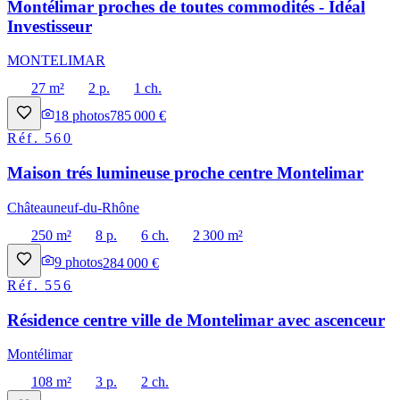
Montélimar proches de toutes commodités - Idéal
Investisseur
MONTELIMAR
27 m²
2 p.
1 ch.
18
photos
785 000 €
Réf.
560
Maison trés lumineuse proche centre Montelimar
Châteauneuf-du-Rhône
250 m²
8 p.
6 ch.
2 300 m²
9
photos
284 000 €
Réf.
556
Résidence centre ville de Montelimar avec ascenceur
Montélimar
108 m²
3 p.
2 ch.