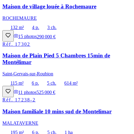
Maison de village louée à Rochemaure
ROCHEMAURE
132 m²
4 p.
3 ch.
15
photos
290 000 €
Réf.
17302
Maison de Plain Pied 5 Chambres 15min de
Montélimar
Saint-Gervais-sur-Roubion
115 m²
6 p.
5 ch.
614 m²
11
photos
525 000 €
Réf.
17238-2
Maison familiale 10 mins sud de Montelimar
MALATAVERNE
195 m²
6 p.
5 ch.
1 ha