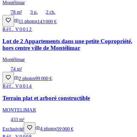
Montélimar
78 m²
3 p.
2 ch.
11
photos
143 000 €
Réf.
V0012
Lot de 2 Appartements dans une petite Copropriété,
hors centre ville de Montélimar
Montélimar
74 m²
2
photos
99 000 €
Réf.
V0014
Terrain plat et arboré constructible
MONTELIMAR
433 m²
Exclusivité
4
photos
59 000 €
Réf.
V0008