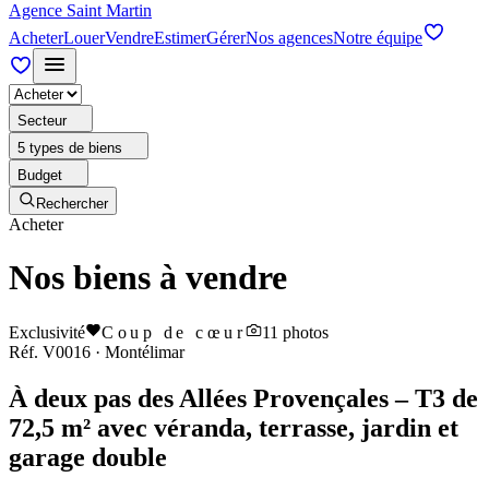
Agence Saint Martin
Acheter
Louer
Vendre
Estimer
Gérer
Nos agences
Notre équipe
Secteur
5 types de biens
Budget
Rechercher
Acheter
Nos biens à vendre
Exclusivité
Coup de cœur
11
photos
Réf.
V0016
·
Montélimar
À deux pas des Allées Provençales – T3 de
72,5 m² avec véranda, terrasse, jardin et
garage double