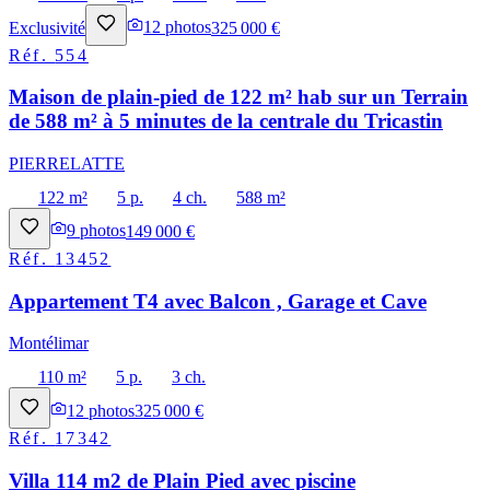
Exclusivité
12
photos
325 000 €
Réf.
554
Maison de plain-pied de 122 m² hab sur un Terrain
de 588 m² à 5 minutes de la centrale du Tricastin
PIERRELATTE
122 m²
5 p.
4 ch.
588 m²
9
photos
149 000 €
Réf.
13452
Appartement T4 avec Balcon , Garage et Cave
Montélimar
110 m²
5 p.
3 ch.
12
photos
325 000 €
Réf.
17342
Villa 114 m2 de Plain Pied avec piscine