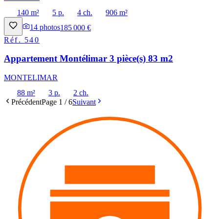
140 m²
5 p.
4 ch.
906 m²
14
photos
185 000 €
Réf.
540
Appartement Montélimar 3 pièce(s) 83 m2
MONTELIMAR
88 m²
3 p.
2 ch.
Précédent
Page
1
/
6
Suivant