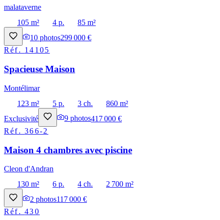
malataverne
105 m²
4 p.
85 m²
10
photos
299 000 €
Réf.
14105
Spacieuse Maison
Montélimar
123 m²
5 p.
3 ch.
860 m²
Exclusivité
9
photos
417 000 €
Réf.
366-2
Maison 4 chambres avec piscine
Cleon d'Andran
130 m²
6 p.
4 ch.
2 700 m²
2
photos
117 000 €
Réf.
430