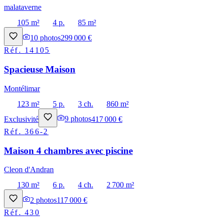
malataverne
105 m²
4 p.
85 m²
10
photos
299 000 €
Réf.
14105
Spacieuse Maison
Montélimar
123 m²
5 p.
3 ch.
860 m²
Exclusivité
9
photos
417 000 €
Réf.
366-2
Maison 4 chambres avec piscine
Cleon d'Andran
130 m²
6 p.
4 ch.
2 700 m²
2
photos
117 000 €
Réf.
430