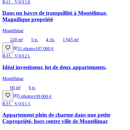
Réf.
V0018
Dans un havre de tranquillité à Montélimar,
Magnifique propriété
Montélimar
220 m²
5 p.
4 ch.
1 945 m²
11
photos
107 000 €
Réf.
V0021
Idéal investisseur, lot de deux appartements.
Montélimar
60 m²
6 p.
5
photos
109 000 €
Réf.
V0013
Appartement plein de charme dans une petite
Copropriété, hors centre ville de Montélimar