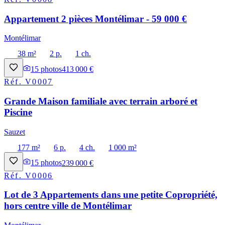
Appartement 2 pièces Montélimar - 59 000 €
Montélimar
38 m²
2 p.
1 ch.
15
photos
413 000 €
Réf.
V0007
Grande Maison familiale avec terrain arboré et
Piscine
Sauzet
177 m²
6 p.
4 ch.
1 000 m²
15
photos
239 000 €
Réf.
V0006
Lot de 3 Appartements dans une petite Copropriété,
hors centre ville de Montélimar