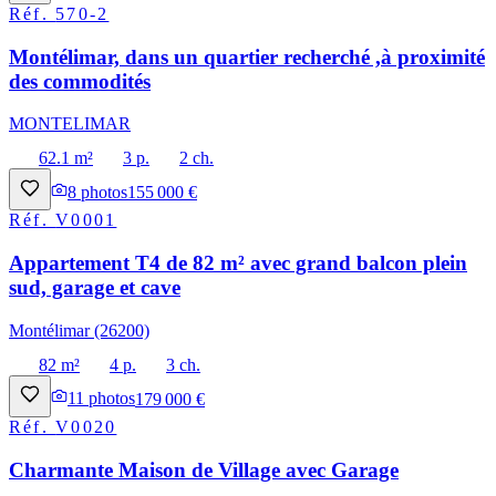
Réf.
570-2
Montélimar, dans un quartier recherché ,à proximité
des commodités
MONTELIMAR
62.1 m²
3 p.
2 ch.
8
photos
155 000 €
Réf.
V0001
Appartement T4 de 82 m² avec grand balcon plein
sud, garage et cave
Montélimar (26200)
82 m²
4 p.
3 ch.
11
photos
179 000 €
Réf.
V0020
Charmante Maison de Village avec Garage