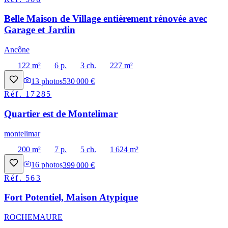
Belle Maison de Village entièrement rénovée avec
Garage et Jardin
Ancône
122 m²
6 p.
3 ch.
227 m²
13
photos
530 000 €
Réf.
17285
Quartier est de Montelimar
montelimar
200 m²
7 p.
5 ch.
1 624 m²
16
photos
399 000 €
Réf.
563
Fort Potentiel, Maison Atypique
ROCHEMAURE