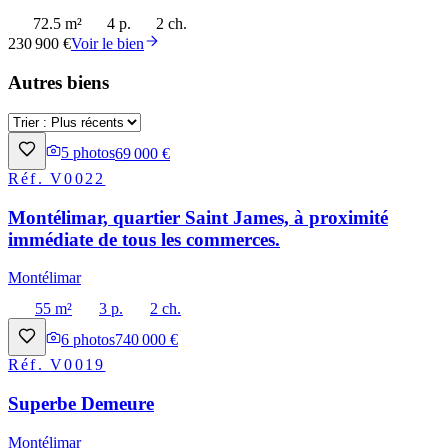
72.5 m²
4 p.
2 ch.
230 900 €
Voir le bien
Autres biens
5
photos
69 000 €
Réf.
V0022
Montélimar, quartier Saint James, à proximité
immédiate de tous les commerces.
Montélimar
55 m²
3 p.
2 ch.
6
photos
740 000 €
Réf.
V0019
Superbe Demeure
Montélimar