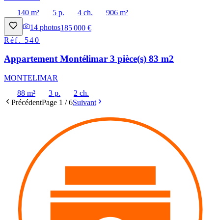
140 m²
5 p.
4 ch.
906 m²
14
photos
185 000 €
Réf.
540
Appartement Montélimar 3 pièce(s) 83 m2
MONTELIMAR
88 m²
3 p.
2 ch.
Précédent
Page
1
/
6
Suivant