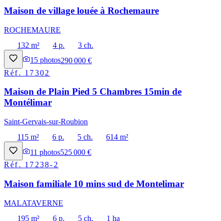
Maison de village louée à Rochemaure
ROCHEMAURE
132 m²
4 p.
3 ch.
15
photos
290 000 €
Réf.
17302
Maison de Plain Pied 5 Chambres 15min de
Montélimar
Saint-Gervais-sur-Roubion
115 m²
6 p.
5 ch.
614 m²
11
photos
525 000 €
Réf.
17238-2
Maison familiale 10 mins sud de Montelimar
MALATAVERNE
195 m²
6 p.
5 ch.
1 ha