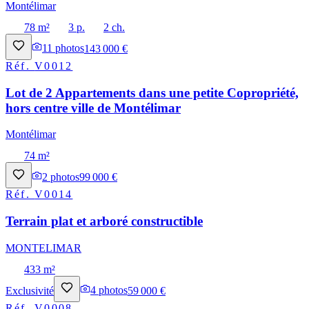
Montélimar
78 m²
3 p.
2 ch.
11
photos
143 000 €
Réf.
V0012
Lot de 2 Appartements dans une petite Copropriété,
hors centre ville de Montélimar
Montélimar
74 m²
2
photos
99 000 €
Réf.
V0014
Terrain plat et arboré constructible
MONTELIMAR
433 m²
Exclusivité
4
photos
59 000 €
Réf.
V0008