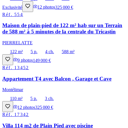
Exclusivité
12
photos
325 000 €
Réf.
554
Maison de plain-pied de 122 m² hab sur un Terrain
de 588 m² à 5 minutes de la centrale du Tricastin
PIERRELATTE
122 m²
5 p.
4 ch.
588 m²
9
photos
149 000 €
Réf.
13452
Appartement T4 avec Balcon , Garage et Cave
Montélimar
110 m²
5 p.
3 ch.
12
photos
325 000 €
Réf.
17342
Villa 114 m2 de Plain Pied avec piscine