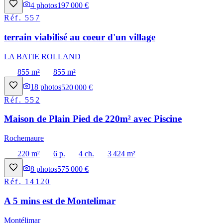
4
photos
197 000 €
Réf.
557
terrain viabilisé au coeur d'un village
LA BATIE ROLLAND
855 m²
855 m²
18
photos
520 000 €
Réf.
552
Maison de Plain Pied de 220m² avec Piscine
Rochemaure
220 m²
6 p.
4 ch.
3 424 m²
8
photos
575 000 €
Réf.
14120
A 5 mins est de Montelimar
Montélimar