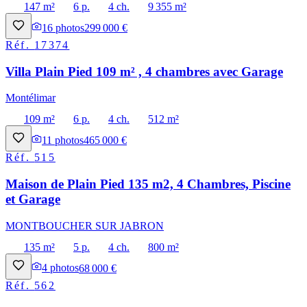
147 m²
6 p.
4 ch.
9 355 m²
16
photos
299 000 €
Réf.
17374
Villa Plain Pied 109 m² , 4 chambres avec Garage
Montélimar
109 m²
6 p.
4 ch.
512 m²
11
photos
465 000 €
Réf.
515
Maison de Plain Pied 135 m2, 4 Chambres, Piscine
et Garage
MONTBOUCHER SUR JABRON
135 m²
5 p.
4 ch.
800 m²
4
photos
68 000 €
Réf.
562