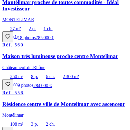
Montélimar proches de toutes commodités - Idéal
Investisseur
MONTELIMAR
27 m²
2 p.
1 ch.
18
photos
785 000 €
Réf.
560
Maison trés lumineuse proche centre Montelimar
Châteauneuf-du-Rhône
250 m²
8 p.
6 ch.
2 300 m²
9
photos
284 000 €
Réf.
556
Résidence centre ville de Montelimar avec ascenceur
Montélimar
108 m²
3 p.
2 ch.