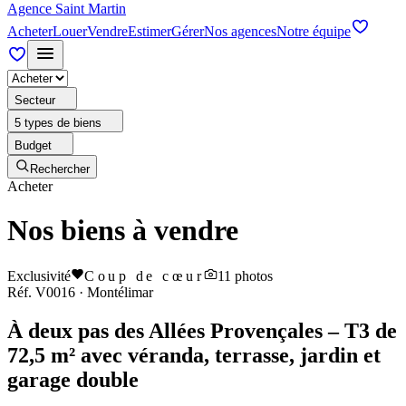
Agence Saint Martin
Acheter
Louer
Vendre
Estimer
Gérer
Nos agences
Notre équipe
Secteur
5 types de biens
Budget
Rechercher
Acheter
Nos biens à vendre
Exclusivité
Coup de cœur
11
photos
Réf.
V0016
·
Montélimar
À deux pas des Allées Provençales – T3 de
72,5 m² avec véranda, terrasse, jardin et
garage double