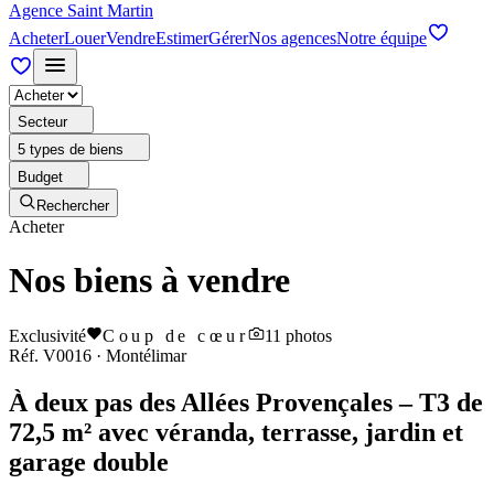
Agence Saint Martin
Acheter
Louer
Vendre
Estimer
Gérer
Nos agences
Notre équipe
Secteur
5 types de biens
Budget
Rechercher
Acheter
Nos biens à vendre
Exclusivité
Coup de cœur
11
photos
Réf.
V0016
·
Montélimar
À deux pas des Allées Provençales – T3 de
72,5 m² avec véranda, terrasse, jardin et
garage double