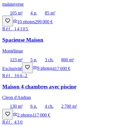
malataverne
105 m²
4 p.
85 m²
10
photos
299 000 €
Réf.
14105
Spacieuse Maison
Montélimar
123 m²
5 p.
3 ch.
860 m²
Exclusivité
9
photos
417 000 €
Réf.
366-2
Maison 4 chambres avec piscine
Cleon d'Andran
130 m²
6 p.
4 ch.
2 700 m²
2
photos
117 000 €
Réf.
430