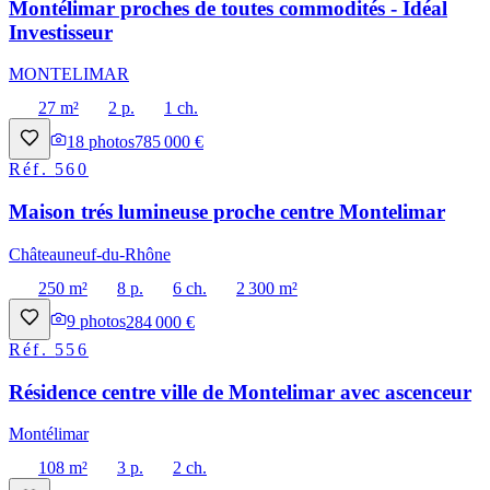
Montélimar proches de toutes commodités - Idéal
Investisseur
MONTELIMAR
27 m²
2 p.
1 ch.
18
photos
785 000 €
Réf.
560
Maison trés lumineuse proche centre Montelimar
Châteauneuf-du-Rhône
250 m²
8 p.
6 ch.
2 300 m²
9
photos
284 000 €
Réf.
556
Résidence centre ville de Montelimar avec ascenceur
Montélimar
108 m²
3 p.
2 ch.