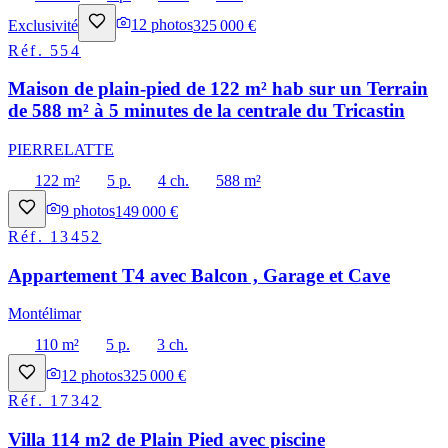
Exclusivité
12
photos
325 000 €
Réf.
554
Maison de plain-pied de 122 m² hab sur un Terrain
de 588 m² à 5 minutes de la centrale du Tricastin
PIERRELATTE
122 m²
5 p.
4 ch.
588 m²
9
photos
149 000 €
Réf.
13452
Appartement T4 avec Balcon , Garage et Cave
Montélimar
110 m²
5 p.
3 ch.
12
photos
325 000 €
Réf.
17342
Villa 114 m2 de Plain Pied avec piscine