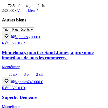
72.5 m²
4 p.
2 ch.
230 900 €
Voir le bien
Autres biens
5
photos
69 000 €
Réf.
V0022
Montélimar, quartier Saint James, à proximité
immédiate de tous les commerces.
Montélimar
55 m²
3 p.
2 ch.
6
photos
740 000 €
Réf.
V0019
Superbe Demeure
Montélimar