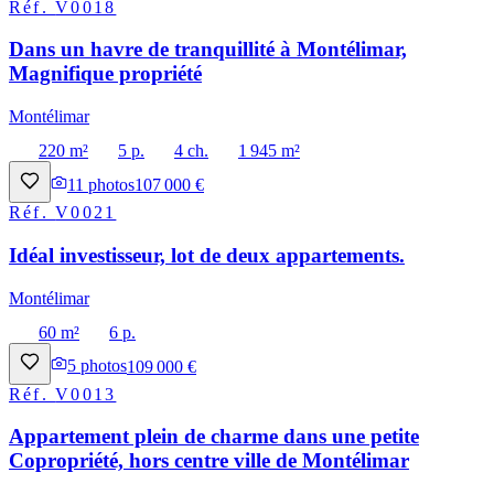
Réf.
V0018
Dans un havre de tranquillité à Montélimar,
Magnifique propriété
Montélimar
220 m²
5 p.
4 ch.
1 945 m²
11
photos
107 000 €
Réf.
V0021
Idéal investisseur, lot de deux appartements.
Montélimar
60 m²
6 p.
5
photos
109 000 €
Réf.
V0013
Appartement plein de charme dans une petite
Copropriété, hors centre ville de Montélimar