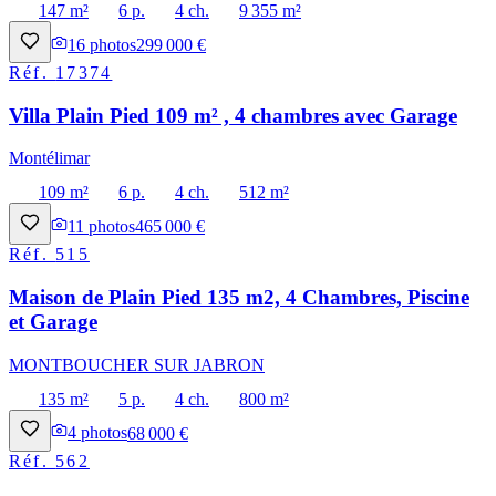
147 m²
6 p.
4 ch.
9 355 m²
16
photos
299 000 €
Réf.
17374
Villa Plain Pied 109 m² , 4 chambres avec Garage
Montélimar
109 m²
6 p.
4 ch.
512 m²
11
photos
465 000 €
Réf.
515
Maison de Plain Pied 135 m2, 4 Chambres, Piscine
et Garage
MONTBOUCHER SUR JABRON
135 m²
5 p.
4 ch.
800 m²
4
photos
68 000 €
Réf.
562