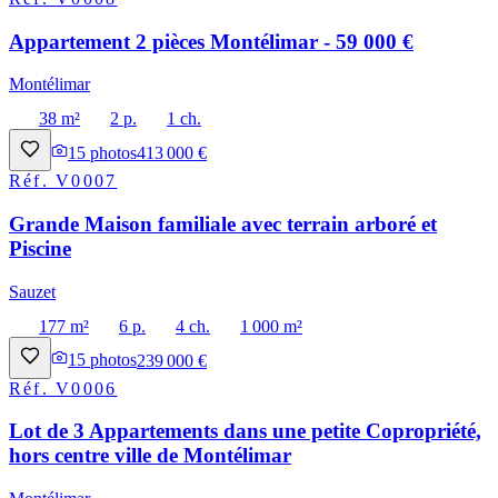
Appartement 2 pièces Montélimar - 59 000 €
Montélimar
38 m²
2 p.
1 ch.
15
photos
413 000 €
Réf.
V0007
Grande Maison familiale avec terrain arboré et
Piscine
Sauzet
177 m²
6 p.
4 ch.
1 000 m²
15
photos
239 000 €
Réf.
V0006
Lot de 3 Appartements dans une petite Copropriété,
hors centre ville de Montélimar