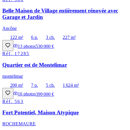
Belle Maison de Village entièrement rénovée avec
Garage et Jardin
Ancône
122 m²
6 p.
3 ch.
227 m²
13
photos
530 000 €
Réf.
17285
Quartier est de Montelimar
montelimar
200 m²
7 p.
5 ch.
1 624 m²
16
photos
399 000 €
Réf.
563
Fort Potentiel, Maison Atypique
ROCHEMAURE