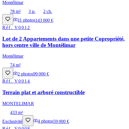
Montélimar
78 m²
3 p.
2 ch.
11
photos
143 000 €
Réf.
V0012
Lot de 2 Appartements dans une petite Copropriété,
hors centre ville de Montélimar
Montélimar
74 m²
2
photos
99 000 €
Réf.
V0014
Terrain plat et arboré constructible
MONTELIMAR
433 m²
Exclusivité
4
photos
59 000 €
Réf.
V0008