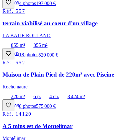
4
photos
197 000 €
Réf.
557
terrain viabilisé au coeur d'un village
LA BATIE ROLLAND
855 m²
855 m²
18
photos
520 000 €
Réf.
552
Maison de Plain Pied de 220m² avec Piscine
Rochemaure
220 m²
6 p.
4 ch.
3 424 m²
8
photos
575 000 €
Réf.
14120
A 5 mins est de Montelimar
Montélimar