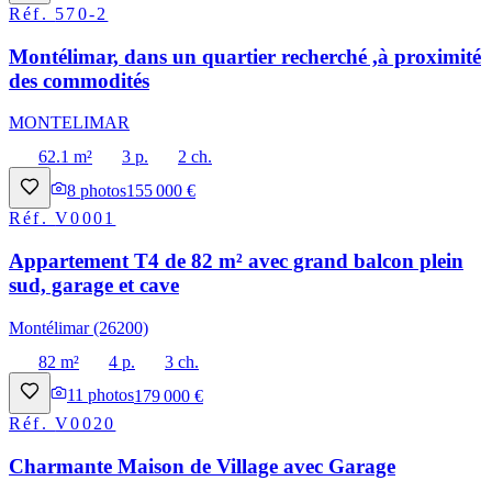
Réf.
570-2
Montélimar, dans un quartier recherché ,à proximité
des commodités
MONTELIMAR
62.1 m²
3 p.
2 ch.
8
photos
155 000 €
Réf.
V0001
Appartement T4 de 82 m² avec grand balcon plein
sud, garage et cave
Montélimar (26200)
82 m²
4 p.
3 ch.
11
photos
179 000 €
Réf.
V0020
Charmante Maison de Village avec Garage