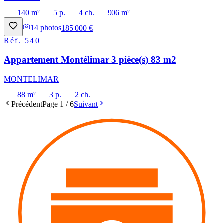
140 m²
5 p.
4 ch.
906 m²
14
photos
185 000 €
Réf.
540
Appartement Montélimar 3 pièce(s) 83 m2
MONTELIMAR
88 m²
3 p.
2 ch.
Précédent
Page
1
/
6
Suivant