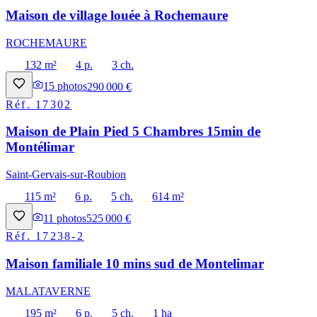
Maison de village louée à Rochemaure
ROCHEMAURE
132 m²
4 p.
3 ch.
15
photos
290 000 €
Réf.
17302
Maison de Plain Pied 5 Chambres 15min de
Montélimar
Saint-Gervais-sur-Roubion
115 m²
6 p.
5 ch.
614 m²
11
photos
525 000 €
Réf.
17238-2
Maison familiale 10 mins sud de Montelimar
MALATAVERNE
195 m²
6 p.
5 ch.
1 ha