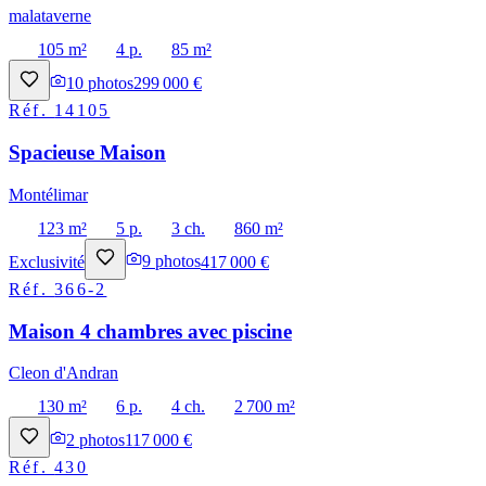
malataverne
105 m²
4 p.
85 m²
10
photos
299 000 €
Réf.
14105
Spacieuse Maison
Montélimar
123 m²
5 p.
3 ch.
860 m²
Exclusivité
9
photos
417 000 €
Réf.
366-2
Maison 4 chambres avec piscine
Cleon d'Andran
130 m²
6 p.
4 ch.
2 700 m²
2
photos
117 000 €
Réf.
430