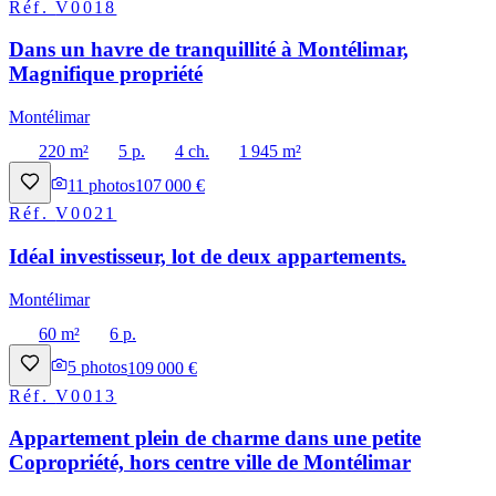
Réf.
V0018
Dans un havre de tranquillité à Montélimar,
Magnifique propriété
Montélimar
220 m²
5 p.
4 ch.
1 945 m²
11
photos
107 000 €
Réf.
V0021
Idéal investisseur, lot de deux appartements.
Montélimar
60 m²
6 p.
5
photos
109 000 €
Réf.
V0013
Appartement plein de charme dans une petite
Copropriété, hors centre ville de Montélimar