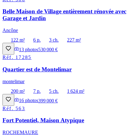
Belle Maison de Village entièrement rénovée avec
Garage et Jardin
Ancône
122 m²
6 p.
3 ch.
227 m²
13
photos
530 000 €
Réf.
17285
Quartier est de Montelimar
montelimar
200 m²
7 p.
5 ch.
1 624 m²
16
photos
399 000 €
Réf.
563
Fort Potentiel, Maison Atypique
ROCHEMAURE