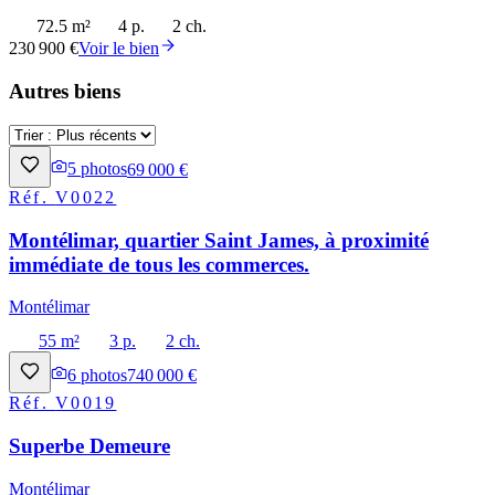
72.5 m²
4 p.
2 ch.
230 900 €
Voir le bien
Autres biens
5
photos
69 000 €
Réf.
V0022
Montélimar, quartier Saint James, à proximité
immédiate de tous les commerces.
Montélimar
55 m²
3 p.
2 ch.
6
photos
740 000 €
Réf.
V0019
Superbe Demeure
Montélimar