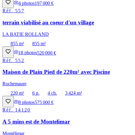
4
photos
197 000 €
Réf.
557
terrain viabilisé au coeur d'un village
LA BATIE ROLLAND
855 m²
855 m²
18
photos
520 000 €
Réf.
552
Maison de Plain Pied de 220m² avec Piscine
Rochemaure
220 m²
6 p.
4 ch.
3 424 m²
8
photos
575 000 €
Réf.
14120
A 5 mins est de Montelimar
Montélimar