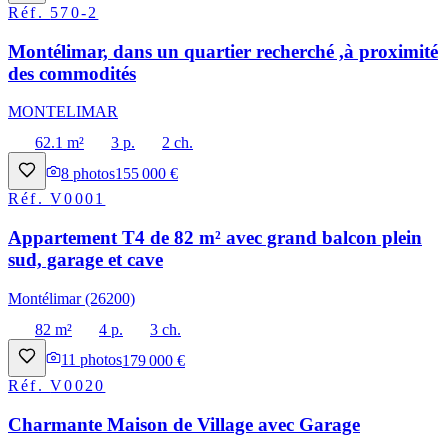
Réf.
570-2
Montélimar, dans un quartier recherché ,à proximité
des commodités
MONTELIMAR
62.1 m²
3 p.
2 ch.
8
photos
155 000 €
Réf.
V0001
Appartement T4 de 82 m² avec grand balcon plein
sud, garage et cave
Montélimar (26200)
82 m²
4 p.
3 ch.
11
photos
179 000 €
Réf.
V0020
Charmante Maison de Village avec Garage