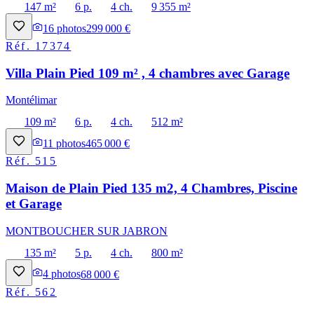
147 m²
6 p.
4 ch.
9 355 m²
16
photos
299 000 €
Réf.
17374
Villa Plain Pied 109 m² , 4 chambres avec Garage
Montélimar
109 m²
6 p.
4 ch.
512 m²
11
photos
465 000 €
Réf.
515
Maison de Plain Pied 135 m2, 4 Chambres, Piscine
et Garage
MONTBOUCHER SUR JABRON
135 m²
5 p.
4 ch.
800 m²
4
photos
68 000 €
Réf.
562