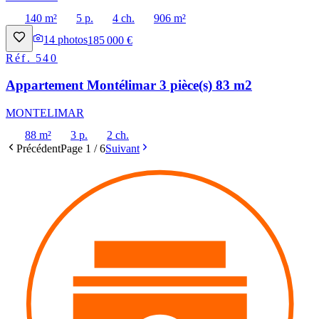
140 m²
5 p.
4 ch.
906 m²
14
photos
185 000 €
Réf.
540
Appartement Montélimar 3 pièce(s) 83 m2
MONTELIMAR
88 m²
3 p.
2 ch.
Précédent
Page
1
/
6
Suivant