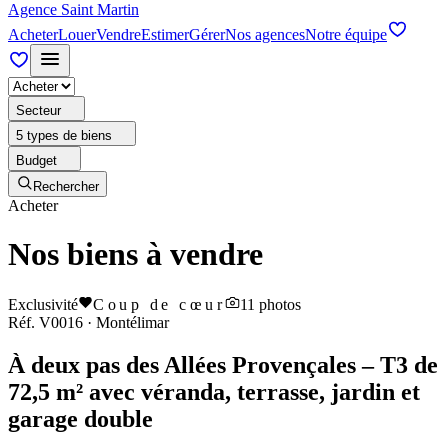
Agence Saint Martin
Acheter
Louer
Vendre
Estimer
Gérer
Nos agences
Notre équipe
Secteur
5 types de biens
Budget
Rechercher
Acheter
Nos biens à vendre
Exclusivité
Coup de cœur
11
photos
Réf.
V0016
·
Montélimar
À deux pas des Allées Provençales – T3 de
72,5 m² avec véranda, terrasse, jardin et
garage double