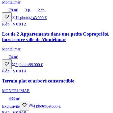
Montélimar
78 m²
3 p.
2 ch.
11
photos
143 000 €
Réf.
V0012
Lot de 2 Appartements dans une petite Copropriété,
hors centre ville de Montélimar
Montélimar
74 m²
2
photos
99 000 €
Réf.
V0014
Terrain plat et arboré constructible
MONTELIMAR
433 m²
Exclusivité
4
photos
59 000 €
Réf.
V0008