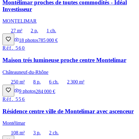
Montélimar proches de toutes commodités - Idéal
Investisseur
MONTELIMAR
27 m²
2 p.
1 ch.
18
photos
785 000 €
Réf.
560
Maison trés lumineuse proche centre Montelimar
Châteauneuf-du-Rhône
250 m²
8 p.
6 ch.
2 300 m²
9
photos
284 000 €
Réf.
556
Résidence centre ville de Montelimar avec ascenceur
Montélimar
108 m²
3 p.
2 ch.