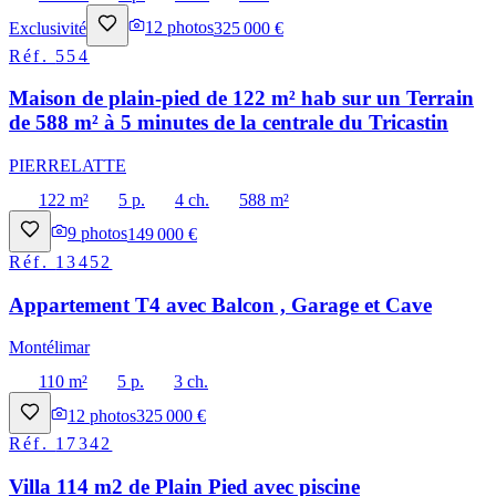
Exclusivité
12
photos
325 000 €
Réf.
554
Maison de plain-pied de 122 m² hab sur un Terrain
de 588 m² à 5 minutes de la centrale du Tricastin
PIERRELATTE
122 m²
5 p.
4 ch.
588 m²
9
photos
149 000 €
Réf.
13452
Appartement T4 avec Balcon , Garage et Cave
Montélimar
110 m²
5 p.
3 ch.
12
photos
325 000 €
Réf.
17342
Villa 114 m2 de Plain Pied avec piscine