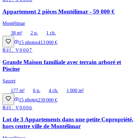
Appartement 2 pièces Montélimar - 59 000 €
Montélimar
38 m²
2 p.
1 ch.
15
photos
413 000 €
Réf.
V0007
Grande Maison familiale avec terrain arboré et
Piscine
Sauzet
177 m²
6 p.
4 ch.
1 000 m²
15
photos
239 000 €
Réf.
V0006
Lot de 3 Appartements dans une petite Copropriété,
hors centre ville de Montélimar