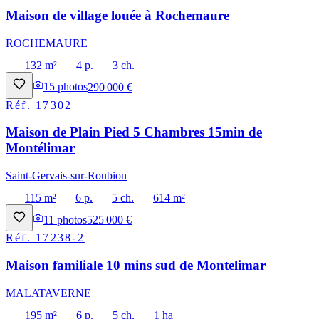
Maison de village louée à Rochemaure
ROCHEMAURE
132 m²
4 p.
3 ch.
15
photos
290 000 €
Réf.
17302
Maison de Plain Pied 5 Chambres 15min de
Montélimar
Saint-Gervais-sur-Roubion
115 m²
6 p.
5 ch.
614 m²
11
photos
525 000 €
Réf.
17238-2
Maison familiale 10 mins sud de Montelimar
MALATAVERNE
195 m²
6 p.
5 ch.
1 ha