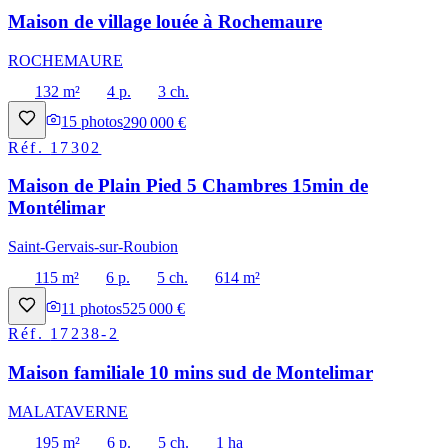
Maison de village louée à Rochemaure
ROCHEMAURE
132 m²
4 p.
3 ch.
15
photos
290 000 €
Réf.
17302
Maison de Plain Pied 5 Chambres 15min de
Montélimar
Saint-Gervais-sur-Roubion
115 m²
6 p.
5 ch.
614 m²
11
photos
525 000 €
Réf.
17238-2
Maison familiale 10 mins sud de Montelimar
MALATAVERNE
195 m²
6 p.
5 ch.
1 ha