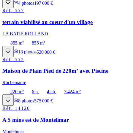
4
photos
197 000 €
Réf.
557
terrain viabilisé au coeur d'un village
LA BATIE ROLLAND
855 m²
855 m²
18
photos
520 000 €
Réf.
552
Maison de Plain Pied de 220m² avec Piscine
Rochemaure
220 m²
6 p.
4 ch.
3 424 m²
8
photos
575 000 €
Réf.
14120
A 5 mins est de Montelimar
Montélimar