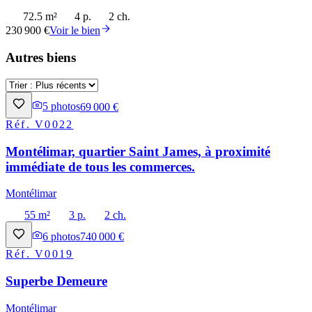
72.5 m²
4 p.
2 ch.
230 900 €
Voir le bien
Autres biens
5
photos
69 000 €
Réf.
V0022
Montélimar, quartier Saint James, à proximité
immédiate de tous les commerces.
Montélimar
55 m²
3 p.
2 ch.
6
photos
740 000 €
Réf.
V0019
Superbe Demeure
Montélimar