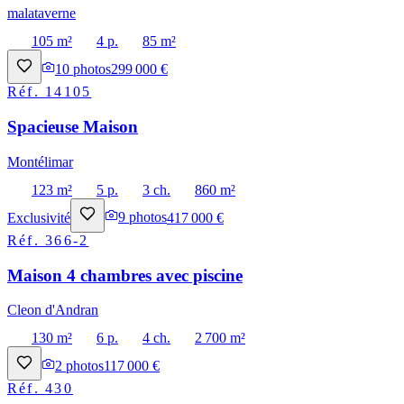
malataverne
105 m²
4 p.
85 m²
10
photos
299 000 €
Réf.
14105
Spacieuse Maison
Montélimar
123 m²
5 p.
3 ch.
860 m²
Exclusivité
9
photos
417 000 €
Réf.
366-2
Maison 4 chambres avec piscine
Cleon d'Andran
130 m²
6 p.
4 ch.
2 700 m²
2
photos
117 000 €
Réf.
430