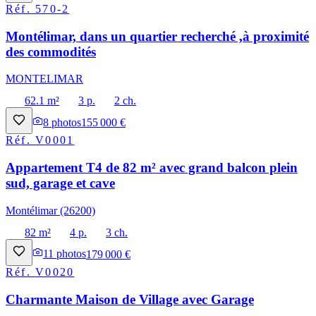
Réf.
570-2
Montélimar, dans un quartier recherché ,à proximité
des commodités
MONTELIMAR
62.1 m²
3 p.
2 ch.
8
photos
155 000 €
Réf.
V0001
Appartement T4 de 82 m² avec grand balcon plein
sud, garage et cave
Montélimar (26200)
82 m²
4 p.
3 ch.
11
photos
179 000 €
Réf.
V0020
Charmante Maison de Village avec Garage