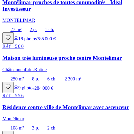
Montélimar proches de toutes commodités - Idéal
Investisseur
MONTELIMAR
27 m²
2 p.
1 ch.
18
photos
785 000 €
Réf.
560
Maison trés lumineuse proche centre Montelimar
Châteauneuf-du-Rhône
250 m²
8 p.
6 ch.
2 300 m²
9
photos
284 000 €
Réf.
556
Résidence centre ville de Montelimar avec ascenceur
Montélimar
108 m²
3 p.
2 ch.