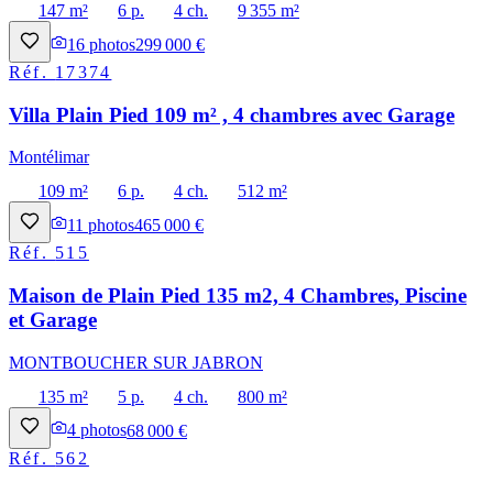
147 m²
6 p.
4 ch.
9 355 m²
16
photos
299 000 €
Réf.
17374
Villa Plain Pied 109 m² , 4 chambres avec Garage
Montélimar
109 m²
6 p.
4 ch.
512 m²
11
photos
465 000 €
Réf.
515
Maison de Plain Pied 135 m2, 4 Chambres, Piscine
et Garage
MONTBOUCHER SUR JABRON
135 m²
5 p.
4 ch.
800 m²
4
photos
68 000 €
Réf.
562