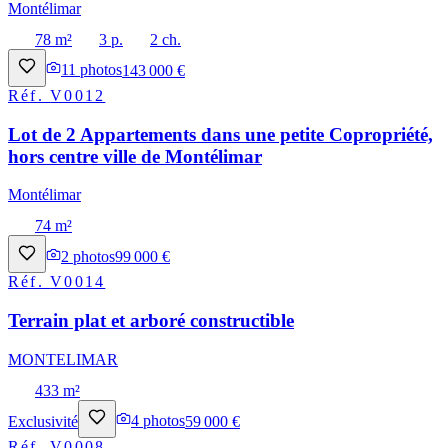
Montélimar
78 m²
3 p.
2 ch.
11
photos
143 000 €
Réf.
V0012
Lot de 2 Appartements dans une petite Copropriété,
hors centre ville de Montélimar
Montélimar
74 m²
2
photos
99 000 €
Réf.
V0014
Terrain plat et arboré constructible
MONTELIMAR
433 m²
Exclusivité
4
photos
59 000 €
Réf.
V0008