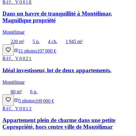
Réf.
V0018
Dans un havre de tranquillité à Montélimar,
Magnifique propriété
Montélimar
220 m²
5 p.
4 ch.
1 945 m²
11
photos
107 000 €
Réf.
V0021
Idéal investisseur, lot de deux appartements.
Montélimar
60 m²
6 p.
5
photos
109 000 €
Réf.
V0013
Appartement plein de charme dans une petite
Copropriété, hors centre ville de Montélimar