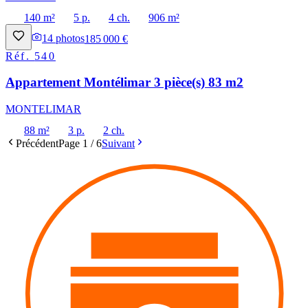
140 m²
5 p.
4 ch.
906 m²
14
photos
185 000 €
Réf.
540
Appartement Montélimar 3 pièce(s) 83 m2
MONTELIMAR
88 m²
3 p.
2 ch.
Précédent
Page
1
/
6
Suivant