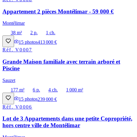
Appartement 2 pièces Montélimar - 59 000 €
Montélimar
38 m²
2 p.
1 ch.
15
photos
413 000 €
Réf.
V0007
Grande Maison familiale avec terrain arboré et
Piscine
Sauzet
177 m²
6 p.
4 ch.
1 000 m²
15
photos
239 000 €
Réf.
V0006
Lot de 3 Appartements dans une petite Copropriété,
hors centre ville de Montélimar