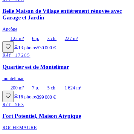
Belle Maison de Village entièrement rénovée avec
Garage et Jardin
Ancône
122 m²
6 p.
3 ch.
227 m²
13
photos
530 000 €
Réf.
17285
Quartier est de Montelimar
montelimar
200 m²
7 p.
5 ch.
1 624 m²
16
photos
399 000 €
Réf.
563
Fort Potentiel, Maison Atypique
ROCHEMAURE