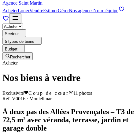
Agence Saint Martin
Acheter
Louer
Vendre
Estimer
Gérer
Nos agences
Notre équipe
Secteur
5 types de biens
Budget
Rechercher
Acheter
Nos biens à vendre
Exclusivité
Coup de cœur
11
photos
Réf.
V0016
·
Montélimar
À deux pas des Allées Provençales – T3 de
72,5 m² avec véranda, terrasse, jardin et
garage double