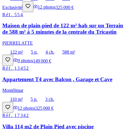
Exclusivité
12
photos
325 000 €
Réf.
554
Maison de plain-pied de 122 m² hab sur un Terrain
de 588 m² à 5 minutes de la centrale du Tricastin
PIERRELATTE
122 m²
5 p.
4 ch.
588 m²
9
photos
149 000 €
Réf.
13452
Appartement T4 avec Balcon , Garage et Cave
Montélimar
110 m²
5 p.
3 ch.
12
photos
325 000 €
Réf.
17342
Villa 114 m2 de Plain Pied avec piscine