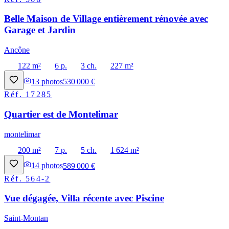
Belle Maison de Village entièrement rénovée avec
Garage et Jardin
Ancône
122 m²
6 p.
3 ch.
227 m²
13
photos
530 000 €
Réf.
17285
Quartier est de Montelimar
montelimar
200 m²
7 p.
5 ch.
1 624 m²
14
photos
589 000 €
Réf.
564-2
Vue dégagée, Villa récente avec Piscine
Saint-Montan