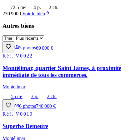
72.5 m²
4 p.
2 ch.
230 900 €
Voir le bien
Autres biens
5
photos
69 000 €
Réf.
V0022
Montélimar, quartier Saint James, à proximité
immédiate de tous les commerces.
Montélimar
55 m²
3 p.
2 ch.
6
photos
740 000 €
Réf.
V0019
Superbe Demeure
Montélimar