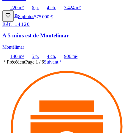
220 m²
6 p.
4 ch.
3 424 m²
8
photos
575 000 €
Réf.
14120
A 5 mins est de Montelimar
Montélimar
140 m²
5 p.
4 ch.
906 m²
Précédent
Page
1
/
6
Suivant