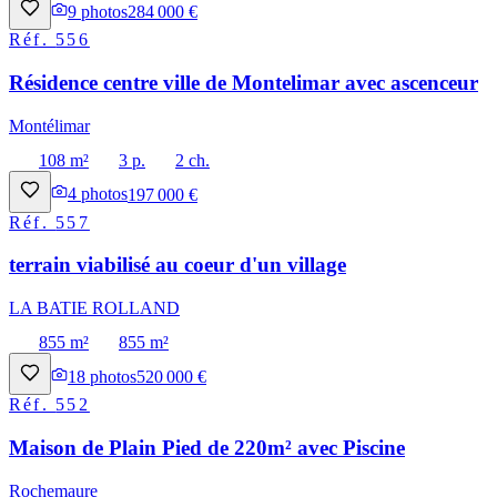
9
photos
284 000 €
Réf.
556
Résidence centre ville de Montelimar avec ascenceur
Montélimar
108 m²
3 p.
2 ch.
4
photos
197 000 €
Réf.
557
terrain viabilisé au coeur d'un village
LA BATIE ROLLAND
855 m²
855 m²
18
photos
520 000 €
Réf.
552
Maison de Plain Pied de 220m² avec Piscine
Rochemaure