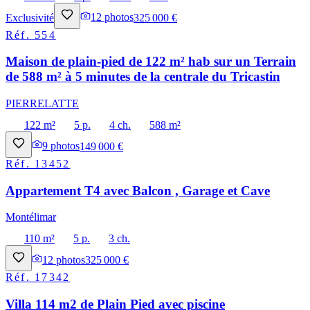
Exclusivité
12
photos
325 000 €
Réf.
554
Maison de plain-pied de 122 m² hab sur un Terrain
de 588 m² à 5 minutes de la centrale du Tricastin
PIERRELATTE
122 m²
5 p.
4 ch.
588 m²
9
photos
149 000 €
Réf.
13452
Appartement T4 avec Balcon , Garage et Cave
Montélimar
110 m²
5 p.
3 ch.
12
photos
325 000 €
Réf.
17342
Villa 114 m2 de Plain Pied avec piscine