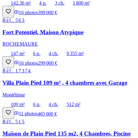
142.36 m²
4 p.
3 ch.
1 800 m²
16
photos
399 000 €
Réf.
563
Fort Potentiel, Maison Atypique
ROCHEMAURE
147 m²
6 p.
4 ch.
9 355 m²
16
photos
299 000 €
Réf.
17374
Villa Plain Pied 109 m² , 4 chambres avec Garage
Montélimar
109 m²
6 p.
4 ch.
512 m²
11
photos
465 000 €
Réf.
515
Maison de Plain Pied 135 m2, 4 Chambres, Piscine