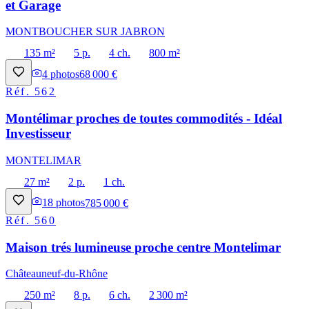
et Garage
MONTBOUCHER SUR JABRON
135 m²
5 p.
4 ch.
800 m²
4
photos
68 000 €
Réf.
562
Montélimar proches de toutes commodités - Idéal
Investisseur
MONTELIMAR
27 m²
2 p.
1 ch.
18
photos
785 000 €
Réf.
560
Maison trés lumineuse proche centre Montelimar
Châteauneuf-du-Rhône
250 m²
8 p.
6 ch.
2 300 m²