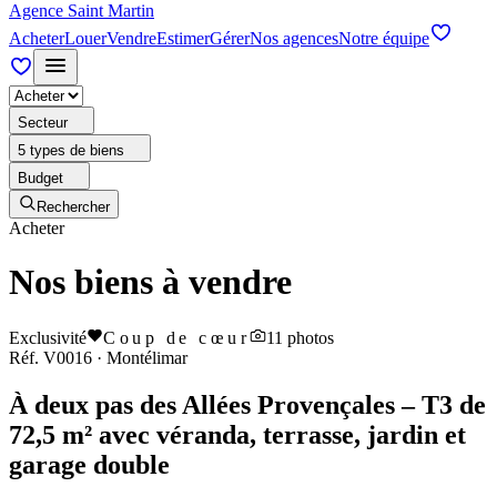
Agence Saint Martin
Acheter
Louer
Vendre
Estimer
Gérer
Nos agences
Notre équipe
Secteur
5 types de biens
Budget
Rechercher
Acheter
Nos biens à vendre
Exclusivité
Coup de cœur
11
photos
Réf.
V0016
·
Montélimar
À deux pas des Allées Provençales – T3 de
72,5 m² avec véranda, terrasse, jardin et
garage double