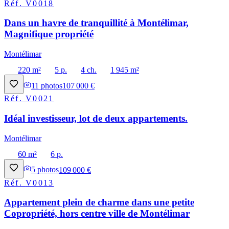
Réf.
V0018
Dans un havre de tranquillité à Montélimar,
Magnifique propriété
Montélimar
220 m²
5 p.
4 ch.
1 945 m²
11
photos
107 000 €
Réf.
V0021
Idéal investisseur, lot de deux appartements.
Montélimar
60 m²
6 p.
5
photos
109 000 €
Réf.
V0013
Appartement plein de charme dans une petite
Copropriété, hors centre ville de Montélimar