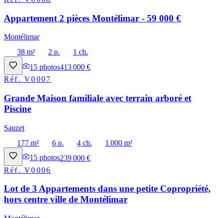
Appartement 2 pièces Montélimar - 59 000 €
Montélimar
38 m²
2 p.
1 ch.
15
photos
413 000 €
Réf.
V0007
Grande Maison familiale avec terrain arboré et
Piscine
Sauzet
177 m²
6 p.
4 ch.
1 000 m²
15
photos
239 000 €
Réf.
V0006
Lot de 3 Appartements dans une petite Copropriété,
hors centre ville de Montélimar