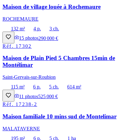
Maison de village louée à Rochemaure
ROCHEMAURE
132 m²
4 p.
3 ch.
15
photos
290 000 €
Réf.
17302
Maison de Plain Pied 5 Chambres 15min de
Montélimar
Saint-Gervais-sur-Roubion
115 m²
6 p.
5 ch.
614 m²
11
photos
525 000 €
Réf.
17238-2
Maison familiale 10 mins sud de Montelimar
MALATAVERNE
195 m²
6 p.
5 ch.
1 ha