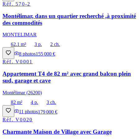
Réf.
570-2
Montélimar, dans un quartier recherché ,à proximité
des commodités
MONTELIMAR
62.1 m²
3 p.
2 ch.
8
photos
155 000 €
Réf.
V0001
Appartement T4 de 82 m² avec grand balcon plein
sud, garage et cave
Montélimar (26200)
82 m²
4 p.
3 ch.
11
photos
179 000 €
Réf.
V0020
Charmante Maison de Village avec Garage