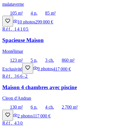
malataverne
105 m²
4 p.
85 m²
10
photos
299 000 €
Réf.
14105
Spacieuse Maison
Montélimar
123 m²
5 p.
3 ch.
860 m²
Exclusivité
9
photos
417 000 €
Réf.
366-2
Maison 4 chambres avec piscine
Cleon d'Andran
130 m²
6 p.
4 ch.
2 700 m²
2
photos
117 000 €
Réf.
430