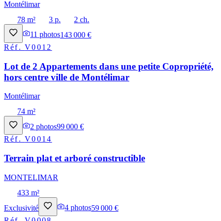
Montélimar
78 m²
3 p.
2 ch.
11
photos
143 000 €
Réf.
V0012
Lot de 2 Appartements dans une petite Copropriété,
hors centre ville de Montélimar
Montélimar
74 m²
2
photos
99 000 €
Réf.
V0014
Terrain plat et arboré constructible
MONTELIMAR
433 m²
Exclusivité
4
photos
59 000 €
Réf.
V0008