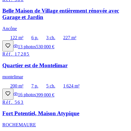
Belle Maison de Village entièrement rénovée avec
Garage et Jardin
Ancône
122 m²
6 p.
3 ch.
227 m²
13
photos
530 000 €
Réf.
17285
Quartier est de Montelimar
montelimar
200 m²
7 p.
5 ch.
1 624 m²
16
photos
399 000 €
Réf.
563
Fort Potentiel, Maison Atypique
ROCHEMAURE