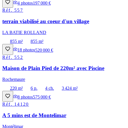
4
photos
197 000 €
Réf.
557
terrain viabilisé au coeur d'un village
LA BATIE ROLLAND
855 m²
855 m²
18
photos
520 000 €
Réf.
552
Maison de Plain Pied de 220m² avec Piscine
Rochemaure
220 m²
6 p.
4 ch.
3 424 m²
8
photos
575 000 €
Réf.
14120
A 5 mins est de Montelimar
Montélimar