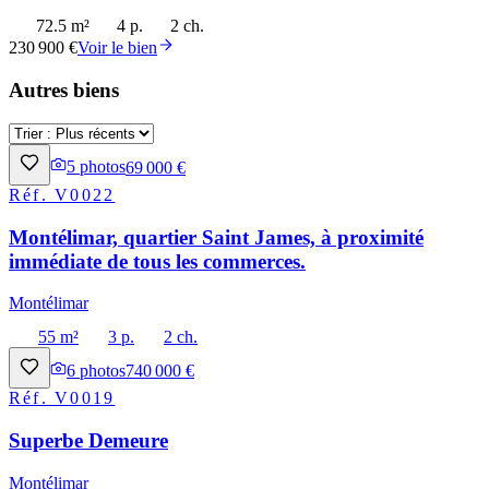
72.5 m²
4 p.
2 ch.
230 900 €
Voir le bien
Autres biens
5
photos
69 000 €
Réf.
V0022
Montélimar, quartier Saint James, à proximité
immédiate de tous les commerces.
Montélimar
55 m²
3 p.
2 ch.
6
photos
740 000 €
Réf.
V0019
Superbe Demeure
Montélimar