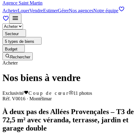
Agence Saint Martin
Acheter
Louer
Vendre
Estimer
Gérer
Nos agences
Notre équipe
Secteur
5 types de biens
Budget
Rechercher
Acheter
Nos biens à vendre
Exclusivité
Coup de cœur
11
photos
Réf.
V0016
·
Montélimar
À deux pas des Allées Provençales – T3 de
72,5 m² avec véranda, terrasse, jardin et
garage double