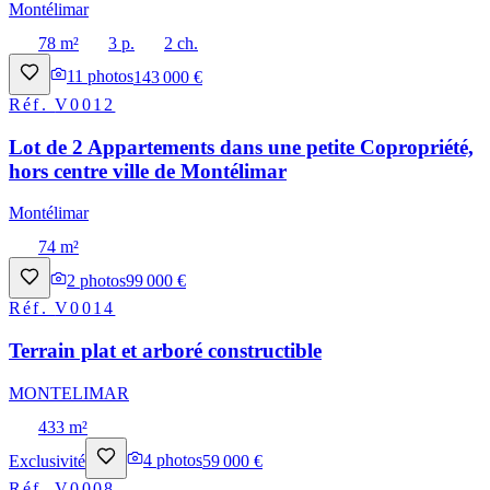
Montélimar
78 m²
3 p.
2 ch.
11
photos
143 000 €
Réf.
V0012
Lot de 2 Appartements dans une petite Copropriété,
hors centre ville de Montélimar
Montélimar
74 m²
2
photos
99 000 €
Réf.
V0014
Terrain plat et arboré constructible
MONTELIMAR
433 m²
Exclusivité
4
photos
59 000 €
Réf.
V0008