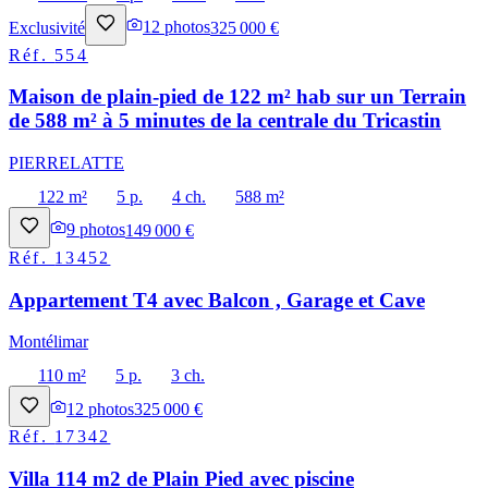
Exclusivité
12
photos
325 000 €
Réf.
554
Maison de plain-pied de 122 m² hab sur un Terrain
de 588 m² à 5 minutes de la centrale du Tricastin
PIERRELATTE
122 m²
5 p.
4 ch.
588 m²
9
photos
149 000 €
Réf.
13452
Appartement T4 avec Balcon , Garage et Cave
Montélimar
110 m²
5 p.
3 ch.
12
photos
325 000 €
Réf.
17342
Villa 114 m2 de Plain Pied avec piscine