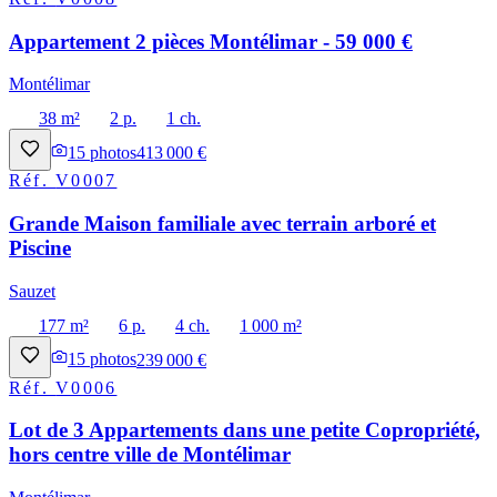
Appartement 2 pièces Montélimar - 59 000 €
Montélimar
38 m²
2 p.
1 ch.
15
photos
413 000 €
Réf.
V0007
Grande Maison familiale avec terrain arboré et
Piscine
Sauzet
177 m²
6 p.
4 ch.
1 000 m²
15
photos
239 000 €
Réf.
V0006
Lot de 3 Appartements dans une petite Copropriété,
hors centre ville de Montélimar