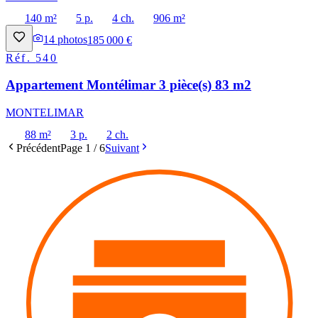
140 m²
5 p.
4 ch.
906 m²
14
photos
185 000 €
Réf.
540
Appartement Montélimar 3 pièce(s) 83 m2
MONTELIMAR
88 m²
3 p.
2 ch.
Précédent
Page
1
/
6
Suivant