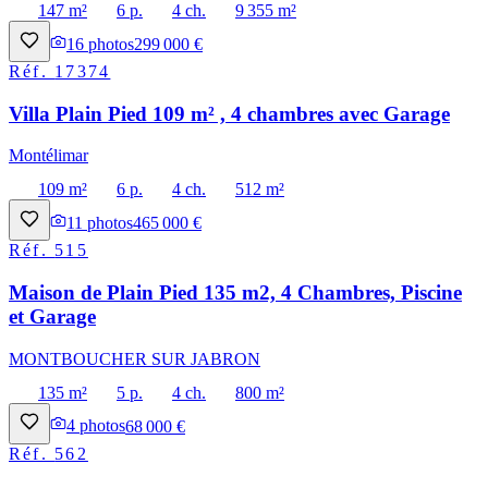
147 m²
6 p.
4 ch.
9 355 m²
16
photos
299 000 €
Réf.
17374
Villa Plain Pied 109 m² , 4 chambres avec Garage
Montélimar
109 m²
6 p.
4 ch.
512 m²
11
photos
465 000 €
Réf.
515
Maison de Plain Pied 135 m2, 4 Chambres, Piscine
et Garage
MONTBOUCHER SUR JABRON
135 m²
5 p.
4 ch.
800 m²
4
photos
68 000 €
Réf.
562