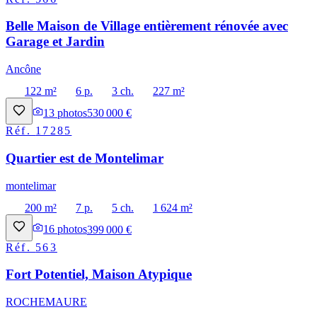
Belle Maison de Village entièrement rénovée avec
Garage et Jardin
Ancône
122 m²
6 p.
3 ch.
227 m²
13
photos
530 000 €
Réf.
17285
Quartier est de Montelimar
montelimar
200 m²
7 p.
5 ch.
1 624 m²
16
photos
399 000 €
Réf.
563
Fort Potentiel, Maison Atypique
ROCHEMAURE