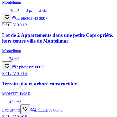
Montélimar
78 m²
3 p.
2 ch.
11
photos
143 000 €
Réf.
V0012
Lot de 2 Appartements dans une petite Copropriété,
hors centre ville de Montélimar
Montélimar
74 m²
2
photos
99 000 €
Réf.
V0014
Terrain plat et arboré constructible
MONTELIMAR
433 m²
Exclusivité
4
photos
59 000 €
Réf.
V0008