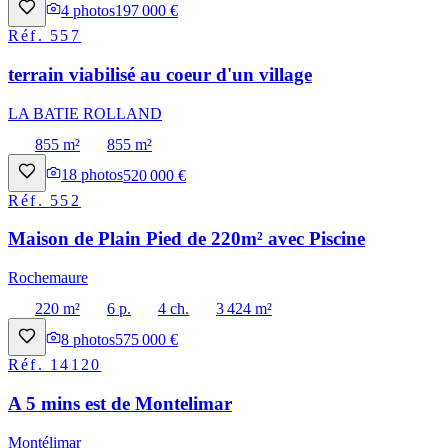
4
photos
197 000 €
Réf.
557
terrain viabilisé au coeur d'un village
LA BATIE ROLLAND
855 m²
855 m²
18
photos
520 000 €
Réf.
552
Maison de Plain Pied de 220m² avec Piscine
Rochemaure
220 m²
6 p.
4 ch.
3 424 m²
8
photos
575 000 €
Réf.
14120
A 5 mins est de Montelimar
Montélimar