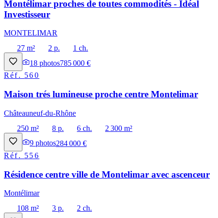
Montélimar proches de toutes commodités - Idéal
Investisseur
MONTELIMAR
27 m²
2 p.
1 ch.
18
photos
785 000 €
Réf.
560
Maison trés lumineuse proche centre Montelimar
Châteauneuf-du-Rhône
250 m²
8 p.
6 ch.
2 300 m²
9
photos
284 000 €
Réf.
556
Résidence centre ville de Montelimar avec ascenceur
Montélimar
108 m²
3 p.
2 ch.