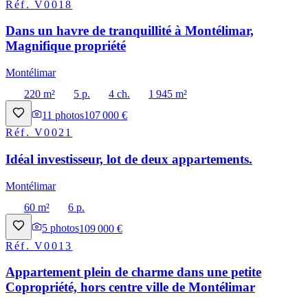
Réf.
V0018
Dans un havre de tranquillité à Montélimar,
Magnifique propriété
Montélimar
220 m²
5 p.
4 ch.
1 945 m²
11
photos
107 000 €
Réf.
V0021
Idéal investisseur, lot de deux appartements.
Montélimar
60 m²
6 p.
5
photos
109 000 €
Réf.
V0013
Appartement plein de charme dans une petite
Copropriété, hors centre ville de Montélimar