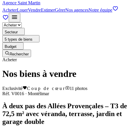
Agence Saint Martin
Acheter
Louer
Vendre
Estimer
Gérer
Nos agences
Notre équipe
Secteur
5 types de biens
Budget
Rechercher
Acheter
Nos biens à vendre
Exclusivité
Coup de cœur
11
photos
Réf.
V0016
·
Montélimar
À deux pas des Allées Provençales – T3 de
72,5 m² avec véranda, terrasse, jardin et
garage double