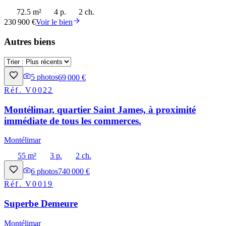
72.5 m²
4 p.
2 ch.
230 900 €
Voir le bien
Autres biens
5
photos
69 000 €
Réf.
V0022
Montélimar, quartier Saint James, à proximité
immédiate de tous les commerces.
Montélimar
55 m²
3 p.
2 ch.
6
photos
740 000 €
Réf.
V0019
Superbe Demeure
Montélimar