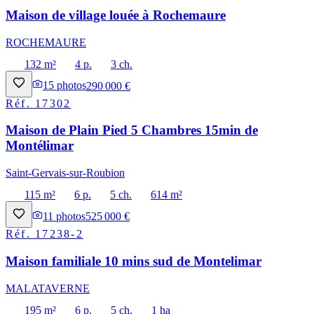
Maison de village louée à Rochemaure
ROCHEMAURE
132 m²
4 p.
3 ch.
15
photos
290 000 €
Réf.
17302
Maison de Plain Pied 5 Chambres 15min de
Montélimar
Saint-Gervais-sur-Roubion
115 m²
6 p.
5 ch.
614 m²
11
photos
525 000 €
Réf.
17238-2
Maison familiale 10 mins sud de Montelimar
MALATAVERNE
195 m²
6 p.
5 ch.
1 ha