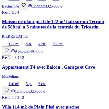
Exclusivité
12
photos
325 000 €
Réf.
554
Maison de plain-pied de 122 m² hab sur un Terrain
de 588 m² à 5 minutes de la centrale du Tricastin
PIERRELATTE
122 m²
5 p.
4 ch.
588 m²
9
photos
149 000 €
Réf.
13452
Appartement T4 avec Balcon , Garage et Cave
Montélimar
110 m²
5 p.
3 ch.
12
photos
325 000 €
Réf.
17342
Villa 114 m2 de Plain Pied avec piscine