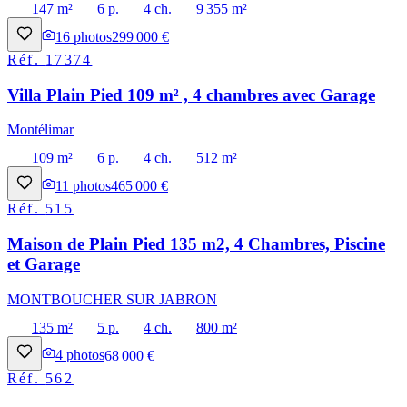
147 m²
6 p.
4 ch.
9 355 m²
16
photos
299 000 €
Réf.
17374
Villa Plain Pied 109 m² , 4 chambres avec Garage
Montélimar
109 m²
6 p.
4 ch.
512 m²
11
photos
465 000 €
Réf.
515
Maison de Plain Pied 135 m2, 4 Chambres, Piscine
et Garage
MONTBOUCHER SUR JABRON
135 m²
5 p.
4 ch.
800 m²
4
photos
68 000 €
Réf.
562