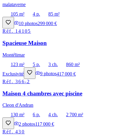
malataverne
105 m²
4 p.
85 m²
10
photos
299 000 €
Réf.
14105
Spacieuse Maison
Montélimar
123 m²
5 p.
3 ch.
860 m²
Exclusivité
9
photos
417 000 €
Réf.
366-2
Maison 4 chambres avec piscine
Cleon d'Andran
130 m²
6 p.
4 ch.
2 700 m²
2
photos
117 000 €
Réf.
430