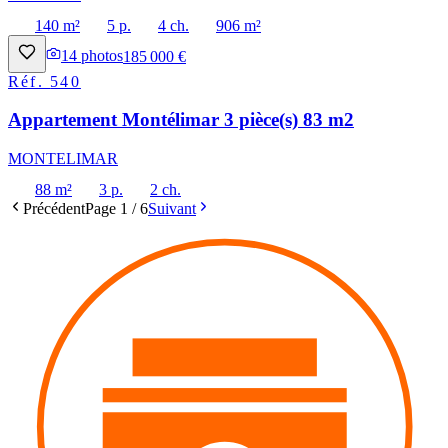
140 m²
5 p.
4 ch.
906 m²
14
photos
185 000 €
Réf.
540
Appartement Montélimar 3 pièce(s) 83 m2
MONTELIMAR
88 m²
3 p.
2 ch.
Précédent
Page
1
/
6
Suivant