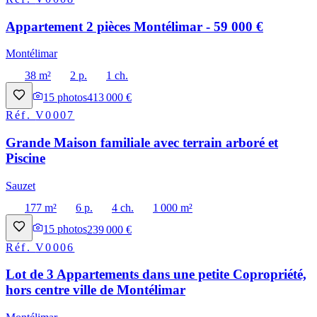
Appartement 2 pièces Montélimar - 59 000 €
Montélimar
38 m²
2 p.
1 ch.
15
photos
413 000 €
Réf.
V0007
Grande Maison familiale avec terrain arboré et
Piscine
Sauzet
177 m²
6 p.
4 ch.
1 000 m²
15
photos
239 000 €
Réf.
V0006
Lot de 3 Appartements dans une petite Copropriété,
hors centre ville de Montélimar