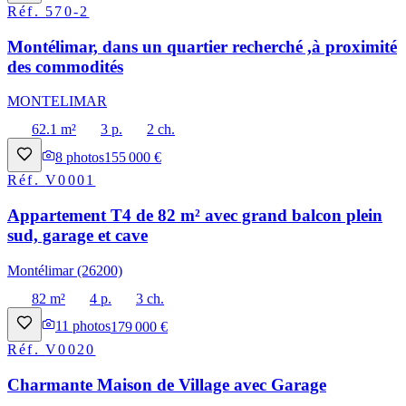
Réf.
570-2
Montélimar, dans un quartier recherché ,à proximité
des commodités
MONTELIMAR
62.1 m²
3 p.
2 ch.
8
photos
155 000 €
Réf.
V0001
Appartement T4 de 82 m² avec grand balcon plein
sud, garage et cave
Montélimar (26200)
82 m²
4 p.
3 ch.
11
photos
179 000 €
Réf.
V0020
Charmante Maison de Village avec Garage