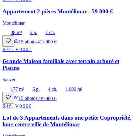
Appartement 2 pièces Montélimar - 59 000 €
Montélimar
38 m²
2 p.
1 ch.
15
photos
413 000 €
Réf.
V0007
Grande Maison familiale avec terrain arboré et
Piscine
Sauzet
177 m²
6 p.
4 ch.
1 000 m²
15
photos
239 000 €
Réf.
V0006
Lot de 3 Appartements dans une petite Copropriété,
hors centre ville de Montélimar