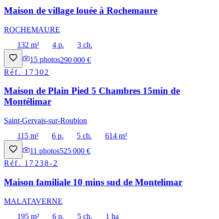
Maison de village louée à Rochemaure
ROCHEMAURE
132 m²
4 p.
3 ch.
15
photos
290 000 €
Réf.
17302
Maison de Plain Pied 5 Chambres 15min de
Montélimar
Saint-Gervais-sur-Roubion
115 m²
6 p.
5 ch.
614 m²
11
photos
525 000 €
Réf.
17238-2
Maison familiale 10 mins sud de Montelimar
MALATAVERNE
195 m²
6 p.
5 ch.
1 ha