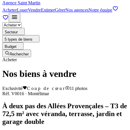
Agence Saint Martin
Acheter
Louer
Vendre
Estimer
Gérer
Nos agences
Notre équipe
Secteur
5 types de biens
Budget
Rechercher
Acheter
Nos biens à vendre
Exclusivité
Coup de cœur
11
photos
Réf.
V0016
·
Montélimar
À deux pas des Allées Provençales – T3 de
72,5 m² avec véranda, terrasse, jardin et
garage double