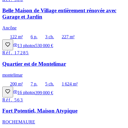
Belle Maison de Village entièrement rénovée avec
Garage et Jardin
Ancône
122 m²
6 p.
3 ch.
227 m²
13
photos
530 000 €
Réf.
17285
Quartier est de Montelimar
montelimar
200 m²
7 p.
5 ch.
1 624 m²
16
photos
399 000 €
Réf.
563
Fort Potentiel, Maison Atypique
ROCHEMAURE