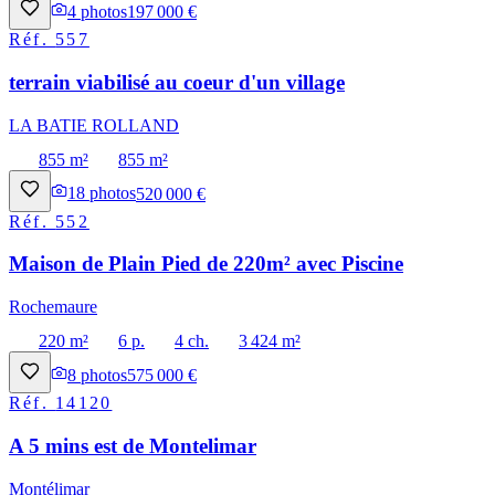
4
photos
197 000 €
Réf.
557
terrain viabilisé au coeur d'un village
LA BATIE ROLLAND
855 m²
855 m²
18
photos
520 000 €
Réf.
552
Maison de Plain Pied de 220m² avec Piscine
Rochemaure
220 m²
6 p.
4 ch.
3 424 m²
8
photos
575 000 €
Réf.
14120
A 5 mins est de Montelimar
Montélimar