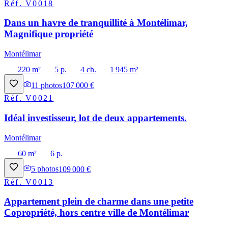
Réf.
V0018
Dans un havre de tranquillité à Montélimar,
Magnifique propriété
Montélimar
220 m²
5 p.
4 ch.
1 945 m²
11
photos
107 000 €
Réf.
V0021
Idéal investisseur, lot de deux appartements.
Montélimar
60 m²
6 p.
5
photos
109 000 €
Réf.
V0013
Appartement plein de charme dans une petite
Copropriété, hors centre ville de Montélimar