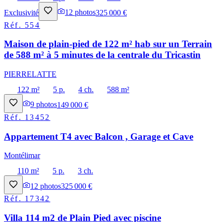
Exclusivité
12
photos
325 000 €
Réf.
554
Maison de plain-pied de 122 m² hab sur un Terrain
de 588 m² à 5 minutes de la centrale du Tricastin
PIERRELATTE
122 m²
5 p.
4 ch.
588 m²
9
photos
149 000 €
Réf.
13452
Appartement T4 avec Balcon , Garage et Cave
Montélimar
110 m²
5 p.
3 ch.
12
photos
325 000 €
Réf.
17342
Villa 114 m2 de Plain Pied avec piscine