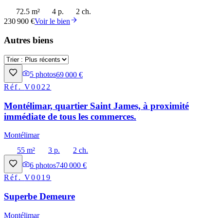
72.5 m²
4 p.
2 ch.
230 900 €
Voir le bien
Autres biens
5
photos
69 000 €
Réf.
V0022
Montélimar, quartier Saint James, à proximité
immédiate de tous les commerces.
Montélimar
55 m²
3 p.
2 ch.
6
photos
740 000 €
Réf.
V0019
Superbe Demeure
Montélimar