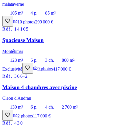
malataverne
105 m²
4 p.
85 m²
10
photos
299 000 €
Réf.
14105
Spacieuse Maison
Montélimar
123 m²
5 p.
3 ch.
860 m²
Exclusivité
9
photos
417 000 €
Réf.
366-2
Maison 4 chambres avec piscine
Cleon d'Andran
130 m²
6 p.
4 ch.
2 700 m²
2
photos
117 000 €
Réf.
430