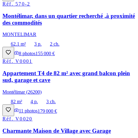
Réf.
570-2
Montélimar, dans un quartier recherché ,à proximité
des commodités
MONTELIMAR
62.1 m²
3 p.
2 ch.
8
photos
155 000 €
Réf.
V0001
Appartement T4 de 82 m² avec grand balcon plein
sud, garage et cave
Montélimar (26200)
82 m²
4 p.
3 ch.
11
photos
179 000 €
Réf.
V0020
Charmante Maison de Village avec Garage