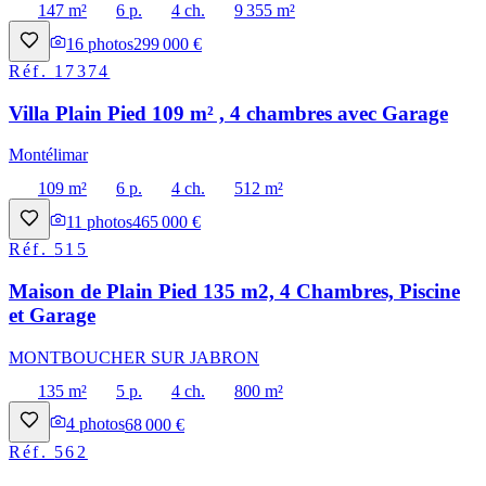
147 m²
6 p.
4 ch.
9 355 m²
16
photos
299 000 €
Réf.
17374
Villa Plain Pied 109 m² , 4 chambres avec Garage
Montélimar
109 m²
6 p.
4 ch.
512 m²
11
photos
465 000 €
Réf.
515
Maison de Plain Pied 135 m2, 4 Chambres, Piscine
et Garage
MONTBOUCHER SUR JABRON
135 m²
5 p.
4 ch.
800 m²
4
photos
68 000 €
Réf.
562