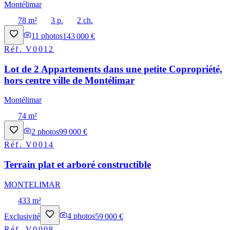
Montélimar
78 m²
3 p.
2 ch.
11
photos
143 000 €
Réf.
V0012
Lot de 2 Appartements dans une petite Copropriété,
hors centre ville de Montélimar
Montélimar
74 m²
2
photos
99 000 €
Réf.
V0014
Terrain plat et arboré constructible
MONTELIMAR
433 m²
Exclusivité
4
photos
59 000 €
Réf.
V0008