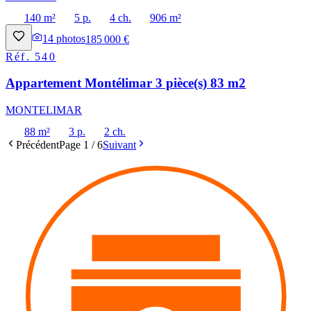
140 m²
5 p.
4 ch.
906 m²
14
photos
185 000 €
Réf.
540
Appartement Montélimar 3 pièce(s) 83 m2
MONTELIMAR
88 m²
3 p.
2 ch.
Précédent
Page
1
/
6
Suivant