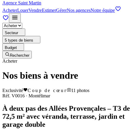
Agence Saint Martin
Acheter
Louer
Vendre
Estimer
Gérer
Nos agences
Notre équipe
Secteur
5 types de biens
Budget
Rechercher
Acheter
Nos biens à vendre
Exclusivité
Coup de cœur
11
photos
Réf.
V0016
·
Montélimar
À deux pas des Allées Provençales – T3 de
72,5 m² avec véranda, terrasse, jardin et
garage double