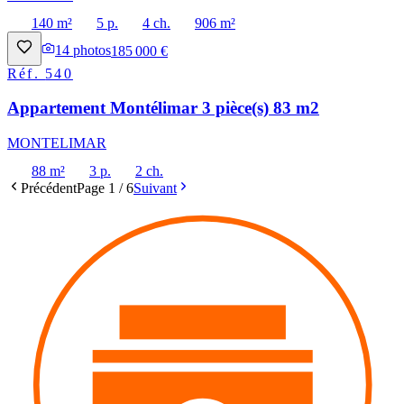
140 m²
5 p.
4 ch.
906 m²
14
photos
185 000 €
Réf.
540
Appartement Montélimar 3 pièce(s) 83 m2
MONTELIMAR
88 m²
3 p.
2 ch.
Précédent
Page
1
/
6
Suivant