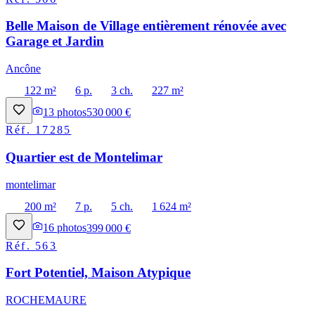
Belle Maison de Village entièrement rénovée avec
Garage et Jardin
Ancône
122 m²
6 p.
3 ch.
227 m²
13
photos
530 000 €
Réf.
17285
Quartier est de Montelimar
montelimar
200 m²
7 p.
5 ch.
1 624 m²
16
photos
399 000 €
Réf.
563
Fort Potentiel, Maison Atypique
ROCHEMAURE