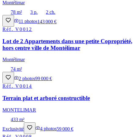
Montélimar
78 m²
3 p.
2 ch.
11
photos
143 000 €
Réf.
V0012
Lot de 2 Appartements dans une petite Copropriété,
hors centre ville de Montélimar
Montélimar
74 m²
2
photos
99 000 €
Réf.
V0014
Terrain plat et arboré constructible
MONTELIMAR
433 m²
Exclusivité
4
photos
59 000 €
Réf.
V0008