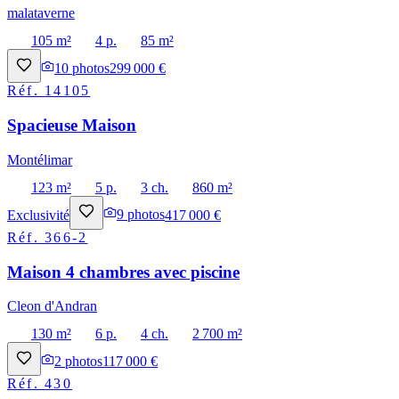
malataverne
105 m²
4 p.
85 m²
10
photos
299 000 €
Réf.
14105
Spacieuse Maison
Montélimar
123 m²
5 p.
3 ch.
860 m²
Exclusivité
9
photos
417 000 €
Réf.
366-2
Maison 4 chambres avec piscine
Cleon d'Andran
130 m²
6 p.
4 ch.
2 700 m²
2
photos
117 000 €
Réf.
430