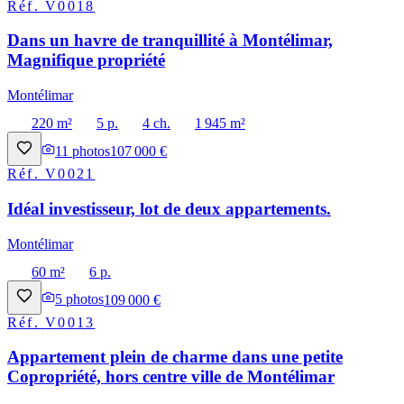
Réf.
V0018
Dans un havre de tranquillité à Montélimar,
Magnifique propriété
Montélimar
220 m²
5 p.
4 ch.
1 945 m²
11
photos
107 000 €
Réf.
V0021
Idéal investisseur, lot de deux appartements.
Montélimar
60 m²
6 p.
5
photos
109 000 €
Réf.
V0013
Appartement plein de charme dans une petite
Copropriété, hors centre ville de Montélimar