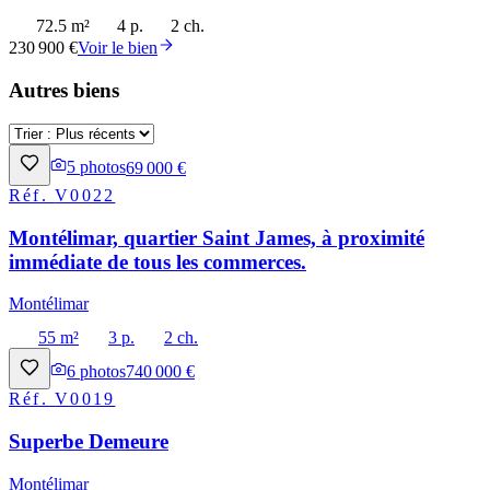
72.5 m²
4 p.
2 ch.
230 900 €
Voir le bien
Autres biens
5
photos
69 000 €
Réf.
V0022
Montélimar, quartier Saint James, à proximité
immédiate de tous les commerces.
Montélimar
55 m²
3 p.
2 ch.
6
photos
740 000 €
Réf.
V0019
Superbe Demeure
Montélimar