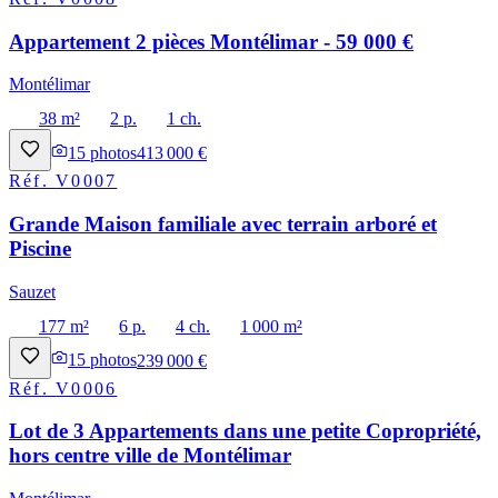
Appartement 2 pièces Montélimar - 59 000 €
Montélimar
38 m²
2 p.
1 ch.
15
photos
413 000 €
Réf.
V0007
Grande Maison familiale avec terrain arboré et
Piscine
Sauzet
177 m²
6 p.
4 ch.
1 000 m²
15
photos
239 000 €
Réf.
V0006
Lot de 3 Appartements dans une petite Copropriété,
hors centre ville de Montélimar