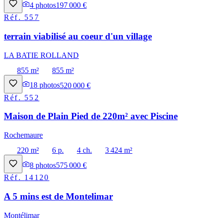
4
photos
197 000 €
Réf.
557
terrain viabilisé au coeur d'un village
LA BATIE ROLLAND
855 m²
855 m²
18
photos
520 000 €
Réf.
552
Maison de Plain Pied de 220m² avec Piscine
Rochemaure
220 m²
6 p.
4 ch.
3 424 m²
8
photos
575 000 €
Réf.
14120
A 5 mins est de Montelimar
Montélimar