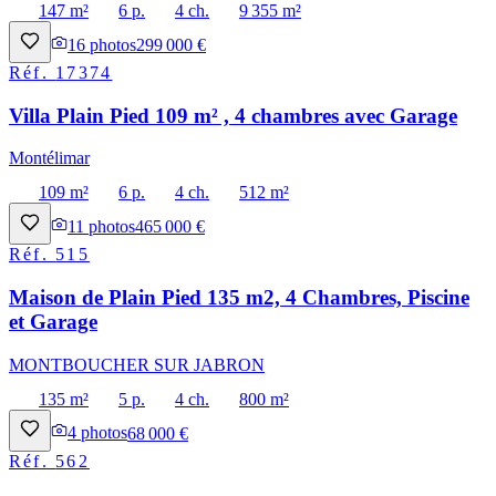
147 m²
6 p.
4 ch.
9 355 m²
16
photos
299 000 €
Réf.
17374
Villa Plain Pied 109 m² , 4 chambres avec Garage
Montélimar
109 m²
6 p.
4 ch.
512 m²
11
photos
465 000 €
Réf.
515
Maison de Plain Pied 135 m2, 4 Chambres, Piscine
et Garage
MONTBOUCHER SUR JABRON
135 m²
5 p.
4 ch.
800 m²
4
photos
68 000 €
Réf.
562