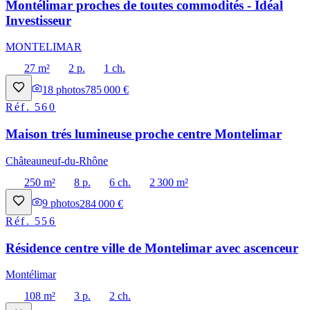
Montélimar proches de toutes commodités - Idéal
Investisseur
MONTELIMAR
27 m²
2 p.
1 ch.
18
photos
785 000 €
Réf.
560
Maison trés lumineuse proche centre Montelimar
Châteauneuf-du-Rhône
250 m²
8 p.
6 ch.
2 300 m²
9
photos
284 000 €
Réf.
556
Résidence centre ville de Montelimar avec ascenceur
Montélimar
108 m²
3 p.
2 ch.