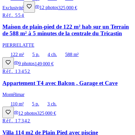
Exclusivité
12
photos
325 000 €
Réf.
554
Maison de plain-pied de 122 m² hab sur un Terrain
de 588 m² à 5 minutes de la centrale du Tricastin
PIERRELATTE
122 m²
5 p.
4 ch.
588 m²
9
photos
149 000 €
Réf.
13452
Appartement T4 avec Balcon , Garage et Cave
Montélimar
110 m²
5 p.
3 ch.
12
photos
325 000 €
Réf.
17342
Villa 114 m2 de Plain Pied avec piscine