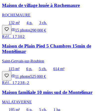
Maison de village louée à Rochemaure
ROCHEMAURE
132 m²
4 p.
3 ch.
15
photos
290 000 €
Réf.
17302
Maison de Plain Pied 5 Chambres 15min de
Montélimar
Saint-Gervais-sur-Roubion
115 m²
6 p.
5 ch.
614 m²
11
photos
525 000 €
Réf.
17238-2
Maison familiale 10 mins sud de Montelimar
MALATAVERNE
195 m²
6 p.
5 ch.
1 ha