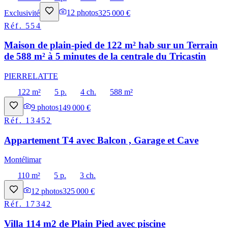
Exclusivité
12
photos
325 000 €
Réf.
554
Maison de plain-pied de 122 m² hab sur un Terrain
de 588 m² à 5 minutes de la centrale du Tricastin
PIERRELATTE
122 m²
5 p.
4 ch.
588 m²
9
photos
149 000 €
Réf.
13452
Appartement T4 avec Balcon , Garage et Cave
Montélimar
110 m²
5 p.
3 ch.
12
photos
325 000 €
Réf.
17342
Villa 114 m2 de Plain Pied avec piscine