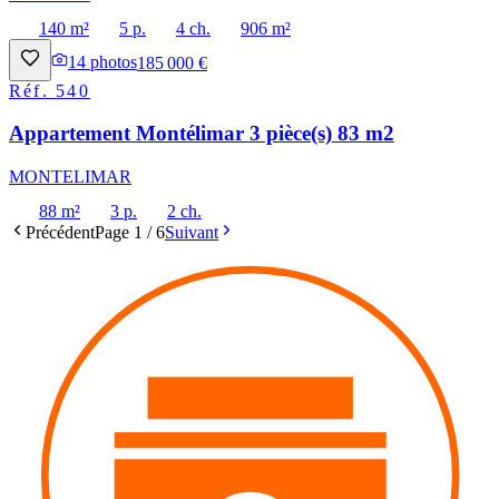
140 m²
5 p.
4 ch.
906 m²
14
photos
185 000 €
Réf.
540
Appartement Montélimar 3 pièce(s) 83 m2
MONTELIMAR
88 m²
3 p.
2 ch.
Précédent
Page
1
/
6
Suivant