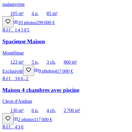
malataverne
105 m²
4 p.
85 m²
10
photos
299 000 €
Réf.
14105
Spacieuse Maison
Montélimar
123 m²
5 p.
3 ch.
860 m²
Exclusivité
9
photos
417 000 €
Réf.
366-2
Maison 4 chambres avec piscine
Cleon d'Andran
130 m²
6 p.
4 ch.
2 700 m²
2
photos
117 000 €
Réf.
430