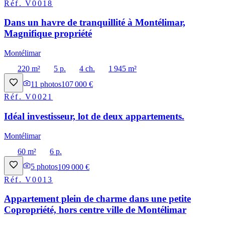
Réf.
V0018
Dans un havre de tranquillité à Montélimar,
Magnifique propriété
Montélimar
220 m²
5 p.
4 ch.
1 945 m²
11
photos
107 000 €
Réf.
V0021
Idéal investisseur, lot de deux appartements.
Montélimar
60 m²
6 p.
5
photos
109 000 €
Réf.
V0013
Appartement plein de charme dans une petite
Copropriété, hors centre ville de Montélimar