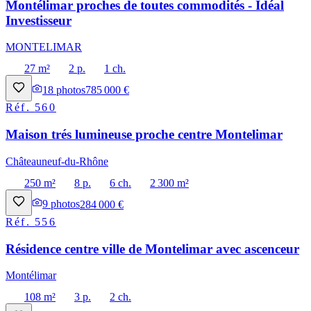
Montélimar proches de toutes commodités - Idéal
Investisseur
MONTELIMAR
27 m²
2 p.
1 ch.
18
photos
785 000 €
Réf.
560
Maison trés lumineuse proche centre Montelimar
Châteauneuf-du-Rhône
250 m²
8 p.
6 ch.
2 300 m²
9
photos
284 000 €
Réf.
556
Résidence centre ville de Montelimar avec ascenceur
Montélimar
108 m²
3 p.
2 ch.