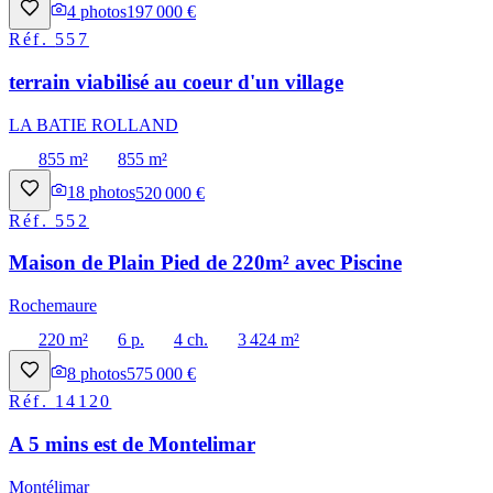
4
photos
197 000 €
Réf.
557
terrain viabilisé au coeur d'un village
LA BATIE ROLLAND
855 m²
855 m²
18
photos
520 000 €
Réf.
552
Maison de Plain Pied de 220m² avec Piscine
Rochemaure
220 m²
6 p.
4 ch.
3 424 m²
8
photos
575 000 €
Réf.
14120
A 5 mins est de Montelimar
Montélimar