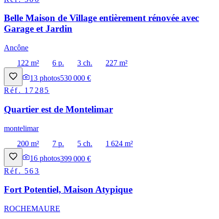
Belle Maison de Village entièrement rénovée avec
Garage et Jardin
Ancône
122 m²
6 p.
3 ch.
227 m²
13
photos
530 000 €
Réf.
17285
Quartier est de Montelimar
montelimar
200 m²
7 p.
5 ch.
1 624 m²
16
photos
399 000 €
Réf.
563
Fort Potentiel, Maison Atypique
ROCHEMAURE