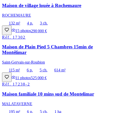
Maison de village louée à Rochemaure
ROCHEMAURE
132 m²
4 p.
3 ch.
15
photos
290 000 €
Réf.
17302
Maison de Plain Pied 5 Chambres 15min de
Montélimar
Saint-Gervais-sur-Roubion
115 m²
6 p.
5 ch.
614 m²
11
photos
525 000 €
Réf.
17238-2
Maison familiale 10 mins sud de Montelimar
MALATAVERNE
195 m²
6 p.
5 ch.
1 ha