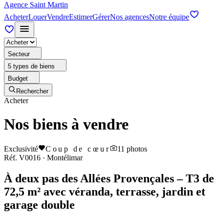
Agence Saint Martin
Acheter
Louer
Vendre
Estimer
Gérer
Nos agences
Notre équipe
Secteur
5 types de biens
Budget
Rechercher
Acheter
Nos biens à vendre
Exclusivité
Coup de cœur
11
photos
Réf.
V0016
·
Montélimar
À deux pas des Allées Provençales – T3 de
72,5 m² avec véranda, terrasse, jardin et
garage double