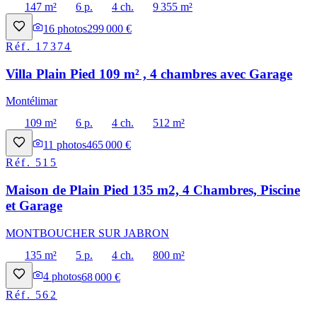
147 m²
6 p.
4 ch.
9 355 m²
16
photos
299 000 €
Réf.
17374
Villa Plain Pied 109 m² , 4 chambres avec Garage
Montélimar
109 m²
6 p.
4 ch.
512 m²
11
photos
465 000 €
Réf.
515
Maison de Plain Pied 135 m2, 4 Chambres, Piscine
et Garage
MONTBOUCHER SUR JABRON
135 m²
5 p.
4 ch.
800 m²
4
photos
68 000 €
Réf.
562