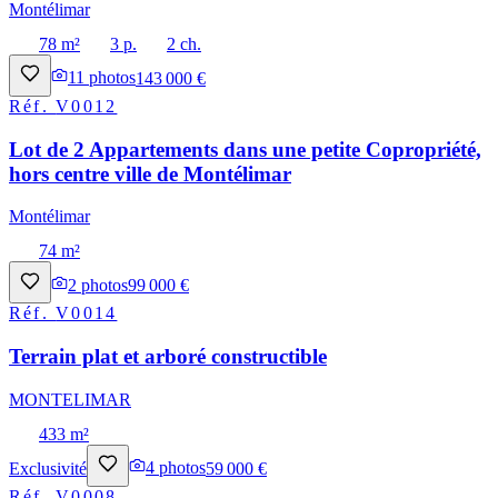
Montélimar
78 m²
3 p.
2 ch.
11
photos
143 000 €
Réf.
V0012
Lot de 2 Appartements dans une petite Copropriété,
hors centre ville de Montélimar
Montélimar
74 m²
2
photos
99 000 €
Réf.
V0014
Terrain plat et arboré constructible
MONTELIMAR
433 m²
Exclusivité
4
photos
59 000 €
Réf.
V0008