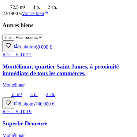
72.5 m²
4 p.
2 ch.
230 900 €
Voir le bien
Autres biens
5
photos
69 000 €
Réf.
V0022
Montélimar, quartier Saint James, à proximité
immédiate de tous les commerces.
Montélimar
55 m²
3 p.
2 ch.
6
photos
740 000 €
Réf.
V0019
Superbe Demeure
Montélimar