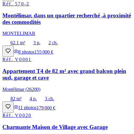
Réf.
570-2
Montélimar, dans un quartier recherché ,à proximité
des commodités
MONTELIMAR
62.1 m²
3 p.
2 ch.
8
photos
155 000 €
Réf.
V0001
Appartement T4 de 82 m² avec grand balcon plein
sud, garage et cave
Montélimar (26200)
82 m²
4 p.
3 ch.
11
photos
179 000 €
Réf.
V0020
Charmante Maison de Village avec Garage