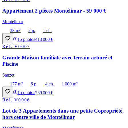
Appartement 2 pièces Montélimar - 59 000 €
Montélimar
38 m²
2 p.
1 ch.
15
photos
413 000 €
Réf.
V0007
Grande Maison familiale avec terrain arboré et
Piscine
Sauzet
177 m²
6 p.
4 ch.
1 000 m²
15
photos
239 000 €
Réf.
V0006
Lot de 3 Appartements dans une petite Copropriété,
hors centre ville de Montélimar