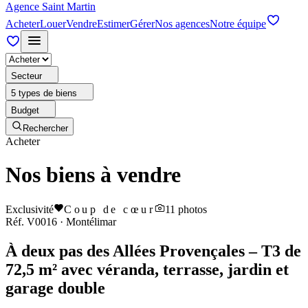
Agence Saint Martin
Acheter
Louer
Vendre
Estimer
Gérer
Nos agences
Notre équipe
Secteur
5 types de biens
Budget
Rechercher
Acheter
Nos biens à vendre
Exclusivité
Coup de cœur
11
photos
Réf.
V0016
·
Montélimar
À deux pas des Allées Provençales – T3 de
72,5 m² avec véranda, terrasse, jardin et
garage double