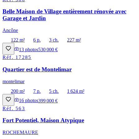
Belle Maison de Village entièrement rénovée avec
Garage et Jardin
Ancône
122 m²
6 p.
3 ch.
227 m²
13
photos
530 000 €
Réf.
17285
Quartier est de Montelimar
montelimar
200 m²
7 p.
5 ch.
1 624 m²
16
photos
399 000 €
Réf.
563
Fort Potentiel, Maison Atypique
ROCHEMAURE