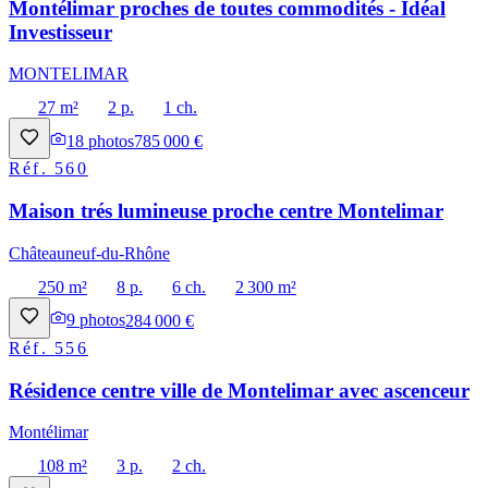
Montélimar proches de toutes commodités - Idéal
Investisseur
MONTELIMAR
27 m²
2 p.
1 ch.
18
photos
785 000 €
Réf.
560
Maison trés lumineuse proche centre Montelimar
Châteauneuf-du-Rhône
250 m²
8 p.
6 ch.
2 300 m²
9
photos
284 000 €
Réf.
556
Résidence centre ville de Montelimar avec ascenceur
Montélimar
108 m²
3 p.
2 ch.