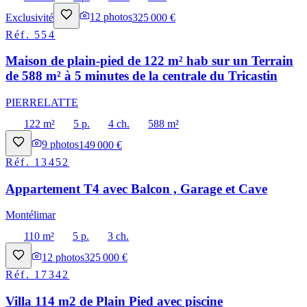
Exclusivité
12
photos
325 000 €
Réf.
554
Maison de plain-pied de 122 m² hab sur un Terrain
de 588 m² à 5 minutes de la centrale du Tricastin
PIERRELATTE
122 m²
5 p.
4 ch.
588 m²
9
photos
149 000 €
Réf.
13452
Appartement T4 avec Balcon , Garage et Cave
Montélimar
110 m²
5 p.
3 ch.
12
photos
325 000 €
Réf.
17342
Villa 114 m2 de Plain Pied avec piscine