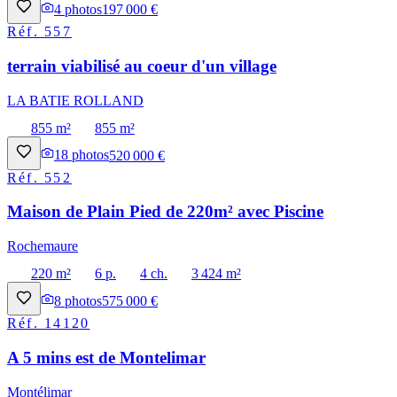
4
photos
197 000 €
Réf.
557
terrain viabilisé au coeur d'un village
LA BATIE ROLLAND
855 m²
855 m²
18
photos
520 000 €
Réf.
552
Maison de Plain Pied de 220m² avec Piscine
Rochemaure
220 m²
6 p.
4 ch.
3 424 m²
8
photos
575 000 €
Réf.
14120
A 5 mins est de Montelimar
Montélimar