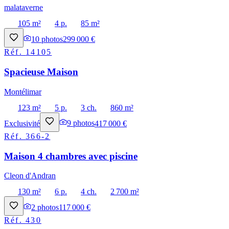
malataverne
105 m²
4 p.
85 m²
10
photos
299 000 €
Réf.
14105
Spacieuse Maison
Montélimar
123 m²
5 p.
3 ch.
860 m²
Exclusivité
9
photos
417 000 €
Réf.
366-2
Maison 4 chambres avec piscine
Cleon d'Andran
130 m²
6 p.
4 ch.
2 700 m²
2
photos
117 000 €
Réf.
430