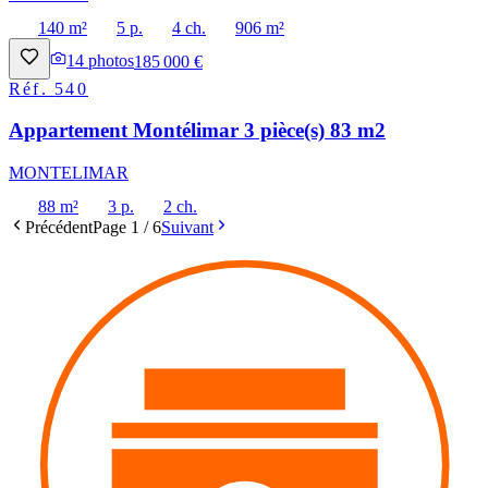
140 m²
5 p.
4 ch.
906 m²
14
photos
185 000 €
Réf.
540
Appartement Montélimar 3 pièce(s) 83 m2
MONTELIMAR
88 m²
3 p.
2 ch.
Précédent
Page
1
/
6
Suivant