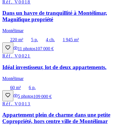
Réf.
V0018
Dans un havre de tranquillité à Montélimar,
Magnifique propriété
Montélimar
220 m²
5 p.
4 ch.
1 945 m²
11
photos
107 000 €
Réf.
V0021
Idéal investisseur, lot de deux appartements.
Montélimar
60 m²
6 p.
5
photos
109 000 €
Réf.
V0013
Appartement plein de charme dans une petite
Copropriété, hors centre ville de Montélimar