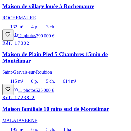
Maison de village louée à Rochemaure
ROCHEMAURE
132 m²
4 p.
3 ch.
15
photos
290 000 €
Réf.
17302
Maison de Plain Pied 5 Chambres 15min de
Montélimar
Saint-Gervais-sur-Roubion
115 m²
6 p.
5 ch.
614 m²
11
photos
525 000 €
Réf.
17238-2
Maison familiale 10 mins sud de Montelimar
MALATAVERNE
195 m²
6 p.
5 ch.
1 ha