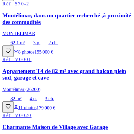
Réf.
570-2
Montélimar, dans un quartier recherché ,à proximité
des commodités
MONTELIMAR
62.1 m²
3 p.
2 ch.
8
photos
155 000 €
Réf.
V0001
Appartement T4 de 82 m² avec grand balcon plein
sud, garage et cave
Montélimar (26200)
82 m²
4 p.
3 ch.
11
photos
179 000 €
Réf.
V0020
Charmante Maison de Village avec Garage