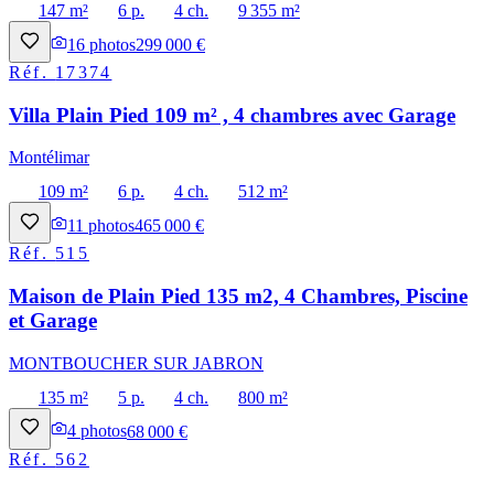
147 m²
6 p.
4 ch.
9 355 m²
16
photos
299 000 €
Réf.
17374
Villa Plain Pied 109 m² , 4 chambres avec Garage
Montélimar
109 m²
6 p.
4 ch.
512 m²
11
photos
465 000 €
Réf.
515
Maison de Plain Pied 135 m2, 4 Chambres, Piscine
et Garage
MONTBOUCHER SUR JABRON
135 m²
5 p.
4 ch.
800 m²
4
photos
68 000 €
Réf.
562