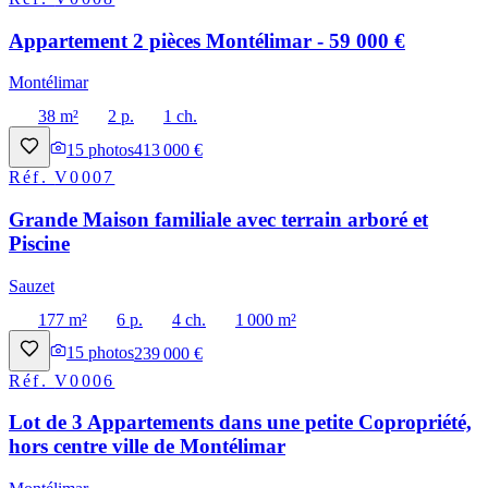
Appartement 2 pièces Montélimar - 59 000 €
Montélimar
38 m²
2 p.
1 ch.
15
photos
413 000 €
Réf.
V0007
Grande Maison familiale avec terrain arboré et
Piscine
Sauzet
177 m²
6 p.
4 ch.
1 000 m²
15
photos
239 000 €
Réf.
V0006
Lot de 3 Appartements dans une petite Copropriété,
hors centre ville de Montélimar