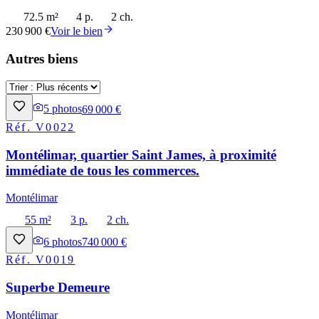
72.5 m²
4 p.
2 ch.
230 900 €
Voir le bien
Autres biens
5
photos
69 000 €
Réf.
V0022
Montélimar, quartier Saint James, à proximité
immédiate de tous les commerces.
Montélimar
55 m²
3 p.
2 ch.
6
photos
740 000 €
Réf.
V0019
Superbe Demeure
Montélimar