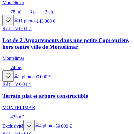
Montélimar
78 m²
3 p.
2 ch.
11
photos
143 000 €
Réf.
V0012
Lot de 2 Appartements dans une petite Copropriété,
hors centre ville de Montélimar
Montélimar
74 m²
2
photos
99 000 €
Réf.
V0014
Terrain plat et arboré constructible
MONTELIMAR
433 m²
Exclusivité
4
photos
59 000 €
Réf.
V0008