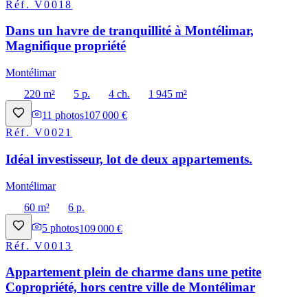
Réf.
V0018
Dans un havre de tranquillité à Montélimar,
Magnifique propriété
Montélimar
220 m²
5 p.
4 ch.
1 945 m²
11
photos
107 000 €
Réf.
V0021
Idéal investisseur, lot de deux appartements.
Montélimar
60 m²
6 p.
5
photos
109 000 €
Réf.
V0013
Appartement plein de charme dans une petite
Copropriété, hors centre ville de Montélimar