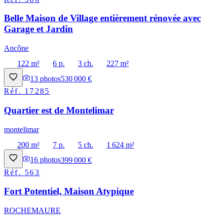
Belle Maison de Village entièrement rénovée avec
Garage et Jardin
Ancône
122 m²
6 p.
3 ch.
227 m²
13
photos
530 000 €
Réf.
17285
Quartier est de Montelimar
montelimar
200 m²
7 p.
5 ch.
1 624 m²
16
photos
399 000 €
Réf.
563
Fort Potentiel, Maison Atypique
ROCHEMAURE