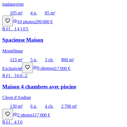
malataverne
105 m²
4 p.
85 m²
10
photos
299 000 €
Réf.
14105
Spacieuse Maison
Montélimar
123 m²
5 p.
3 ch.
860 m²
Exclusivité
9
photos
417 000 €
Réf.
366-2
Maison 4 chambres avec piscine
Cleon d'Andran
130 m²
6 p.
4 ch.
2 700 m²
2
photos
117 000 €
Réf.
430