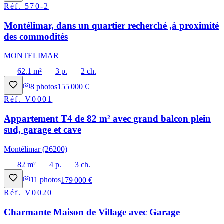
Réf.
570-2
Montélimar, dans un quartier recherché ,à proximité
des commodités
MONTELIMAR
62.1 m²
3 p.
2 ch.
8
photos
155 000 €
Réf.
V0001
Appartement T4 de 82 m² avec grand balcon plein
sud, garage et cave
Montélimar (26200)
82 m²
4 p.
3 ch.
11
photos
179 000 €
Réf.
V0020
Charmante Maison de Village avec Garage