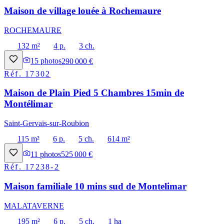
Maison de village louée à Rochemaure
ROCHEMAURE
132 m²
4 p.
3 ch.
15
photos
290 000 €
Réf.
17302
Maison de Plain Pied 5 Chambres 15min de
Montélimar
Saint-Gervais-sur-Roubion
115 m²
6 p.
5 ch.
614 m²
11
photos
525 000 €
Réf.
17238-2
Maison familiale 10 mins sud de Montelimar
MALATAVERNE
195 m²
6 p.
5 ch.
1 ha