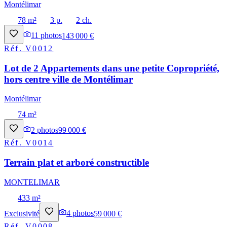
Montélimar
78 m²
3 p.
2 ch.
11
photos
143 000 €
Réf.
V0012
Lot de 2 Appartements dans une petite Copropriété,
hors centre ville de Montélimar
Montélimar
74 m²
2
photos
99 000 €
Réf.
V0014
Terrain plat et arboré constructible
MONTELIMAR
433 m²
Exclusivité
4
photos
59 000 €
Réf.
V0008