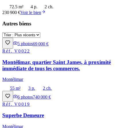
72.5 m²
4 p.
2 ch.
230 900 €
Voir le bien
Autres biens
5
photos
69 000 €
Réf.
V0022
Montélimar, quartier Saint James, à proximité
immédiate de tous les commerces.
Montélimar
55 m²
3 p.
2 ch.
6
photos
740 000 €
Réf.
V0019
Superbe Demeure
Montélimar