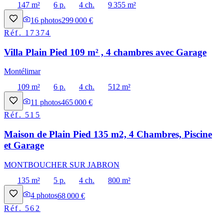
147 m²
6 p.
4 ch.
9 355 m²
16
photos
299 000 €
Réf.
17374
Villa Plain Pied 109 m² , 4 chambres avec Garage
Montélimar
109 m²
6 p.
4 ch.
512 m²
11
photos
465 000 €
Réf.
515
Maison de Plain Pied 135 m2, 4 Chambres, Piscine
et Garage
MONTBOUCHER SUR JABRON
135 m²
5 p.
4 ch.
800 m²
4
photos
68 000 €
Réf.
562