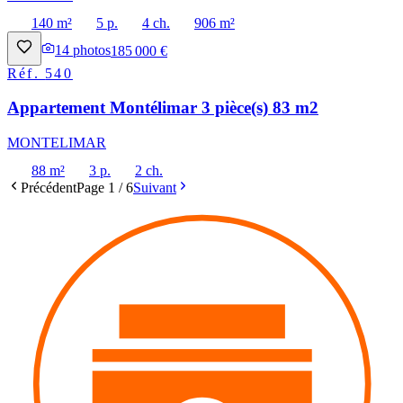
140 m²
5 p.
4 ch.
906 m²
14
photos
185 000 €
Réf.
540
Appartement Montélimar 3 pièce(s) 83 m2
MONTELIMAR
88 m²
3 p.
2 ch.
Précédent
Page
1
/
6
Suivant