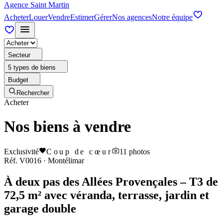
Agence Saint Martin
Acheter
Louer
Vendre
Estimer
Gérer
Nos agences
Notre équipe
Secteur
5 types de biens
Budget
Rechercher
Acheter
Nos biens à vendre
Exclusivité
Coup de cœur
11
photos
Réf.
V0016
·
Montélimar
À deux pas des Allées Provençales – T3 de
72,5 m² avec véranda, terrasse, jardin et
garage double