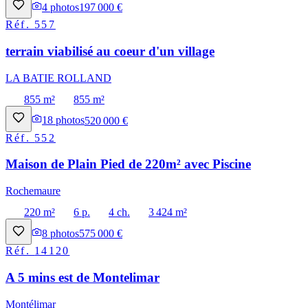
4
photos
197 000 €
Réf.
557
terrain viabilisé au coeur d'un village
LA BATIE ROLLAND
855 m²
855 m²
18
photos
520 000 €
Réf.
552
Maison de Plain Pied de 220m² avec Piscine
Rochemaure
220 m²
6 p.
4 ch.
3 424 m²
8
photos
575 000 €
Réf.
14120
A 5 mins est de Montelimar
Montélimar