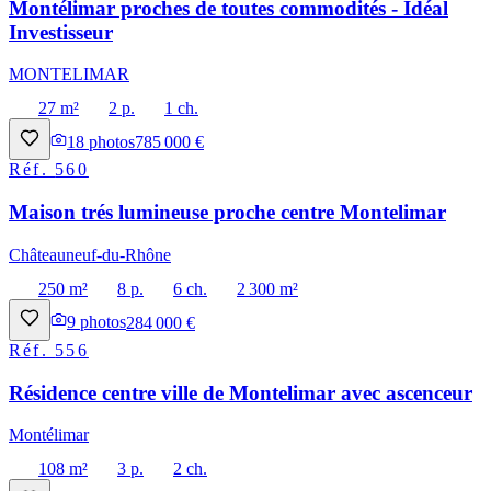
Montélimar proches de toutes commodités - Idéal
Investisseur
MONTELIMAR
27 m²
2 p.
1 ch.
18
photos
785 000 €
Réf.
560
Maison trés lumineuse proche centre Montelimar
Châteauneuf-du-Rhône
250 m²
8 p.
6 ch.
2 300 m²
9
photos
284 000 €
Réf.
556
Résidence centre ville de Montelimar avec ascenceur
Montélimar
108 m²
3 p.
2 ch.