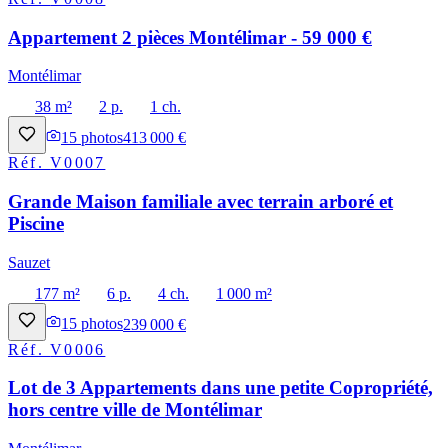
Appartement 2 pièces Montélimar - 59 000 €
Montélimar
38 m²
2 p.
1 ch.
15
photos
413 000 €
Réf.
V0007
Grande Maison familiale avec terrain arboré et
Piscine
Sauzet
177 m²
6 p.
4 ch.
1 000 m²
15
photos
239 000 €
Réf.
V0006
Lot de 3 Appartements dans une petite Copropriété,
hors centre ville de Montélimar