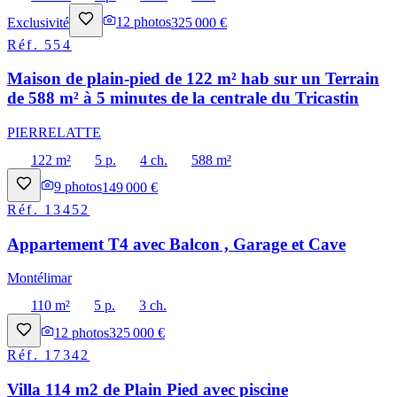
Exclusivité
12
photos
325 000 €
Réf.
554
Maison de plain-pied de 122 m² hab sur un Terrain
de 588 m² à 5 minutes de la centrale du Tricastin
PIERRELATTE
122 m²
5 p.
4 ch.
588 m²
9
photos
149 000 €
Réf.
13452
Appartement T4 avec Balcon , Garage et Cave
Montélimar
110 m²
5 p.
3 ch.
12
photos
325 000 €
Réf.
17342
Villa 114 m2 de Plain Pied avec piscine