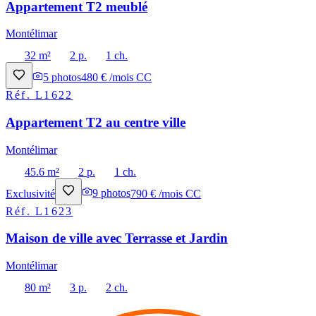
Appartement T2 meublé
Montélimar
32 m²
2 p.
1 ch.
5
photos
480 € /mois CC
Réf.
L1622
Appartement T2 au centre ville
Montélimar
45.6 m²
2 p.
1 ch.
Exclusivité
9
photos
790 € /mois CC
Réf.
L1623
Maison de ville avec Terrasse et Jardin
Montélimar
80 m²
3 p.
2 ch.