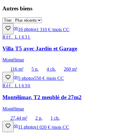
Autres biens
16
photos
1 310 € /mois CC
Réf.
L1631
Villa T5 avec Jardin et Garage
Montélimar
116 m²
5 p.
4 ch.
260 m²
5
photos
550 € /mois CC
Réf.
L1630
Montélimar, T2 meublé de 27m2
Montélimar
27.44 m²
2 p.
1 ch.
11
photos
1 020 € /mois CC