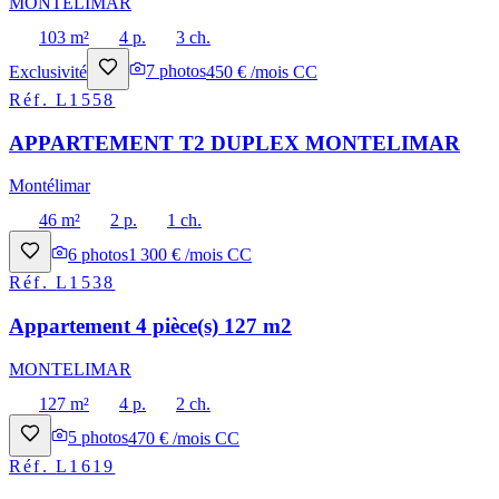
MONTELIMAR
103 m²
4 p.
3 ch.
Exclusivité
7
photos
450 € /mois CC
Réf.
L1558
APPARTEMENT T2 DUPLEX MONTELIMAR
Montélimar
46 m²
2 p.
1 ch.
6
photos
1 300 € /mois CC
Réf.
L1538
Appartement 4 pièce(s) 127 m2
MONTELIMAR
127 m²
4 p.
2 ch.
5
photos
470 € /mois CC
Réf.
L1619