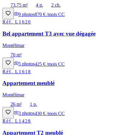
73.75 m²
4 p.
2 ch.
9
photos
870 € /mois CC
Réf.
L1620
Bel appartement T3 avec vue dégagée
Montélimar
70 m²
5
photos
425 € /mois CC
Réf.
L1618
Appartement meublé
Montélimar
26 m²
1 p.
3
photos
430 € /mois CC
Réf.
L1428
Appartement T2 meublé