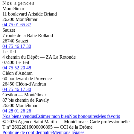
Nos agences
Montélimar
11 boulevard Aristide Briand
26200 Montélimar
04 75 01 65 87
Sauzet
7 route de la Batie Rolland
26740 Sauzet
04 75 46 17 30
Le Teil
4 chemin du Dépôt — ZA La Rotonde
07400 Le Teil
04 75 52 20 48
Cléon d'Andran
60 boulevard de Provence
26450 Cléon-d'Andran
04 75 46 17 30
Gestion — Montélimar
87 bis chemin de Ravaly
26200 Montélimar
04 28 01 26 26
Nos biens vendus
Estimer mon bien
Nos honoraires
Mes favoris
© 2026 Agence Saint Martin — Montélimar · Carte professionnelle
T n° 26022016000000895 — CCI de la Drôme
Politique de confidentialité
Mentions légales