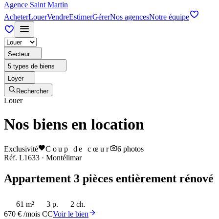
Agence Saint Martin
Acheter
Louer
Vendre
Estimer
Gérer
Nos agences
Notre équipe
Secteur
5 types de biens
Loyer
Rechercher
Louer
Nos biens en location
Exclusivité
Coup de cœur
6
photos
Réf.
L1633
·
Montélimar
Appartement 3 pièces entièrement rénové
61 m²
3 p.
2 ch.
670 € /mois CC
Voir le bien