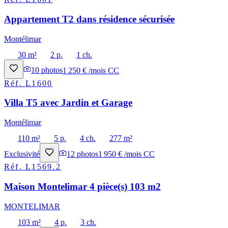
Appartement T2 dans résidence sécurisée
Montélimar
30 m²
2 p.
1 ch.
10
photos
1 250 € /mois CC
Réf.
L1600
Villa T5 avec Jardin et Garage
Montélimar
110 m²
5 p.
4 ch.
277 m²
Exclusivité
12
photos
1 950 € /mois CC
Réf.
L1569.2
Maison Montelimar 4 pièce(s) 103 m2
MONTELIMAR
103 m²
4 p.
3 ch.