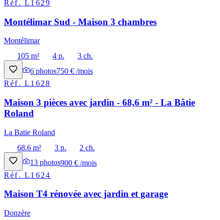
Réf.
L1629
Montélimar Sud - Maison 3 chambres
Montélimar
105 m²
4 p.
3 ch.
6
photos
750 € /mois
Réf.
L1628
Maison 3 pièces avec jardin - 68,6 m² - La Bâtie
Roland
La Batie Roland
68.6 m²
3 p.
2 ch.
13
photos
900 € /mois
Réf.
L1624
Maison T4 rénovée avec jardin et garage
Donzère