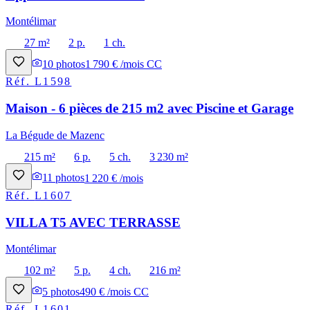
Montélimar
27 m²
2 p.
1 ch.
10
photos
1 790 € /mois CC
Réf.
L1598
Maison - 6 pièces de 215 m2 avec Piscine et Garage
La Bégude de Mazenc
215 m²
6 p.
5 ch.
3 230 m²
11
photos
1 220 € /mois
Réf.
L1607
VILLA T5 AVEC TERRASSE
Montélimar
102 m²
5 p.
4 ch.
216 m²
5
photos
490 € /mois CC
Réf.
L1601