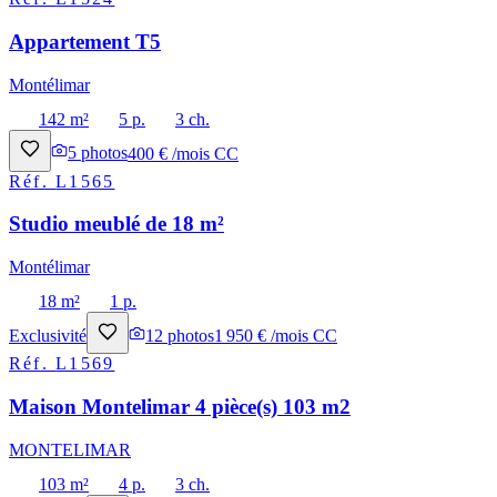
Appartement T5
Montélimar
142 m²
5 p.
3 ch.
5
photos
400 € /mois CC
Réf.
L1565
Studio meublé de 18 m²
Montélimar
18 m²
1 p.
Exclusivité
12
photos
1 950 € /mois CC
Réf.
L1569
Maison Montelimar 4 pièce(s) 103 m2
MONTELIMAR
103 m²
4 p.
3 ch.