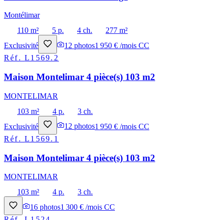
Montélimar
110 m²
5 p.
4 ch.
277 m²
Exclusivité
12
photos
1 950 € /mois CC
Réf.
L1569.2
Maison Montelimar 4 pièce(s) 103 m2
MONTELIMAR
103 m²
4 p.
3 ch.
Exclusivité
12
photos
1 950 € /mois CC
Réf.
L1569.1
Maison Montelimar 4 pièce(s) 103 m2
MONTELIMAR
103 m²
4 p.
3 ch.
16
photos
1 300 € /mois CC
Réf.
L1524