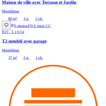
Maison de ville avec Terrasse et Jardin
Montélimar
80 m²
3 p.
2 ch.
5
photos
470 € /mois CC
Réf.
L1634
T2 meublé avec garage
Montélimar
37 m²
2 p.
1 ch.