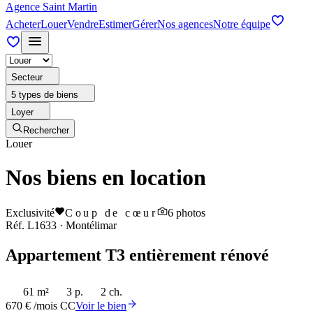
Agence Saint Martin
Acheter
Louer
Vendre
Estimer
Gérer
Nos agences
Notre équipe
Secteur
5 types de biens
Loyer
Rechercher
Louer
Nos biens en location
Exclusivité
Coup de cœur
6
photos
Réf.
L1633
·
Montélimar
Appartement T3 entièrement rénové
61 m²
3 p.
2 ch.
670 € /mois CC
Voir le bien