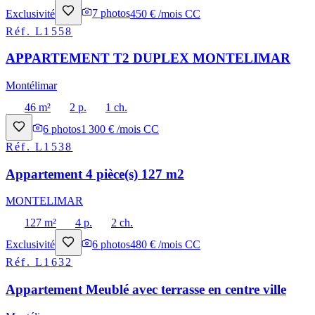
Exclusivité
7
photos
450 € /mois CC
Réf.
L1558
APPARTEMENT T2 DUPLEX MONTELIMAR
Montélimar
46 m²
2 p.
1 ch.
6
photos
1 300 € /mois CC
Réf.
L1538
Appartement 4 pièce(s) 127 m2
MONTELIMAR
127 m²
4 p.
2 ch.
Exclusivité
6
photos
480 € /mois CC
Réf.
L1632
Appartement Meublé avec terrasse en centre ville