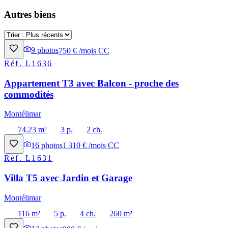
Autres biens
9
photos
750 € /mois CC
Réf.
L1636
Appartement T3 avec Balcon - proche des
commodités
Montélimar
74.23 m²
3 p.
2 ch.
16
photos
1 310 € /mois CC
Réf.
L1631
Villa T5 avec Jardin et Garage
Montélimar
116 m²
5 p.
4 ch.
260 m²