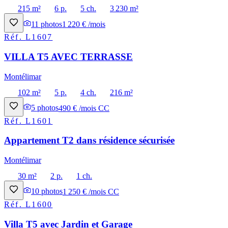
215 m²
6 p.
5 ch.
3 230 m²
11
photos
1 220 € /mois
Réf.
L1607
VILLA T5 AVEC TERRASSE
Montélimar
102 m²
5 p.
4 ch.
216 m²
5
photos
490 € /mois CC
Réf.
L1601
Appartement T2 dans résidence sécurisée
Montélimar
30 m²
2 p.
1 ch.
10
photos
1 250 € /mois CC
Réf.
L1600
Villa T5 avec Jardin et Garage