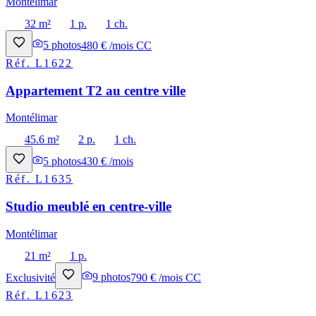
Montélimar
32 m²
1 p.
1 ch.
5
photos
480 € /mois CC
Réf.
L1622
Appartement T2 au centre ville
Montélimar
45.6 m²
2 p.
1 ch.
5
photos
430 € /mois
Réf.
L1635
Studio meublé en centre-ville
Montélimar
21 m²
1 p.
Exclusivité
9
photos
790 € /mois CC
Réf.
L1623