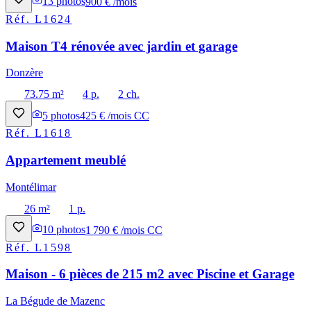
13
photos
900 € /mois
Réf.
L1624
Maison T4 rénovée avec jardin et garage
Donzère
73.75 m²
4 p.
2 ch.
5
photos
425 € /mois CC
Réf.
L1618
Appartement meublé
Montélimar
26 m²
1 p.
10
photos
1 790 € /mois CC
Réf.
L1598
Maison - 6 pièces de 215 m2 avec Piscine et Garage
La Bégude de Mazenc