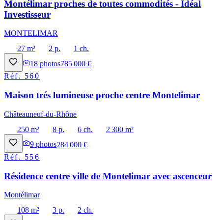
Montélimar proches de toutes commodités - Idéal
Investisseur
MONTELIMAR
27 m²
2 p.
1 ch.
18
photos
785 000 €
Réf.
560
Maison trés lumineuse proche centre Montelimar
Châteauneuf-du-Rhône
250 m²
8 p.
6 ch.
2 300 m²
9
photos
284 000 €
Réf.
556
Résidence centre ville de Montelimar avec ascenceur
Montélimar
108 m²
3 p.
2 ch.