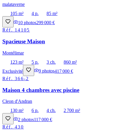
malataverne
105 m²
4 p.
85 m²
10
photos
299 000 €
Réf.
14105
Spacieuse Maison
Montélimar
123 m²
5 p.
3 ch.
860 m²
Exclusivité
9
photos
417 000 €
Réf.
366-2
Maison 4 chambres avec piscine
Cleon d'Andran
130 m²
6 p.
4 ch.
2 700 m²
2
photos
117 000 €
Réf.
430