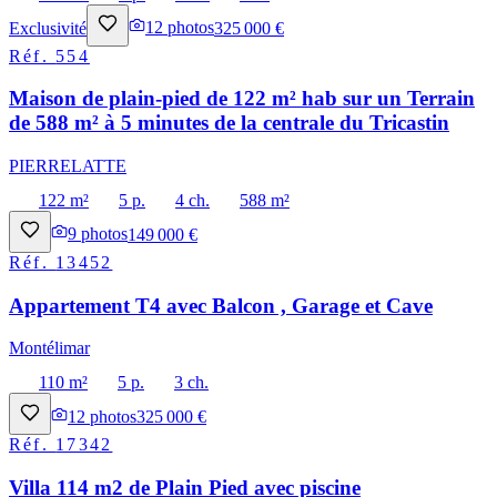
Exclusivité
12
photos
325 000 €
Réf.
554
Maison de plain-pied de 122 m² hab sur un Terrain
de 588 m² à 5 minutes de la centrale du Tricastin
PIERRELATTE
122 m²
5 p.
4 ch.
588 m²
9
photos
149 000 €
Réf.
13452
Appartement T4 avec Balcon , Garage et Cave
Montélimar
110 m²
5 p.
3 ch.
12
photos
325 000 €
Réf.
17342
Villa 114 m2 de Plain Pied avec piscine