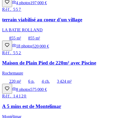
4
photos
197 000 €
Réf.
557
terrain viabilisé au coeur d'un village
LA BATIE ROLLAND
855 m²
855 m²
18
photos
520 000 €
Réf.
552
Maison de Plain Pied de 220m² avec Piscine
Rochemaure
220 m²
6 p.
4 ch.
3 424 m²
8
photos
575 000 €
Réf.
14120
A 5 mins est de Montelimar
Montélimar