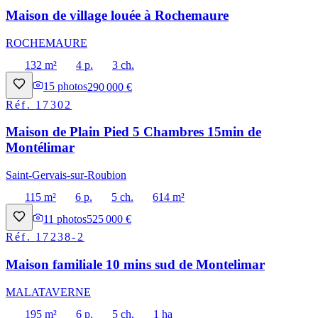
Maison de village louée à Rochemaure
ROCHEMAURE
132 m²
4 p.
3 ch.
15
photos
290 000 €
Réf.
17302
Maison de Plain Pied 5 Chambres 15min de
Montélimar
Saint-Gervais-sur-Roubion
115 m²
6 p.
5 ch.
614 m²
11
photos
525 000 €
Réf.
17238-2
Maison familiale 10 mins sud de Montelimar
MALATAVERNE
195 m²
6 p.
5 ch.
1 ha