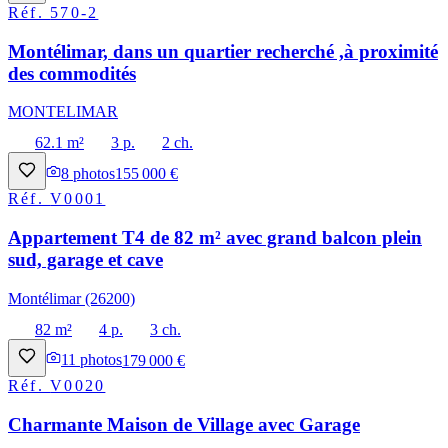
Réf.
570-2
Montélimar, dans un quartier recherché ,à proximité
des commodités
MONTELIMAR
62.1 m²
3 p.
2 ch.
8
photos
155 000 €
Réf.
V0001
Appartement T4 de 82 m² avec grand balcon plein
sud, garage et cave
Montélimar (26200)
82 m²
4 p.
3 ch.
11
photos
179 000 €
Réf.
V0020
Charmante Maison de Village avec Garage