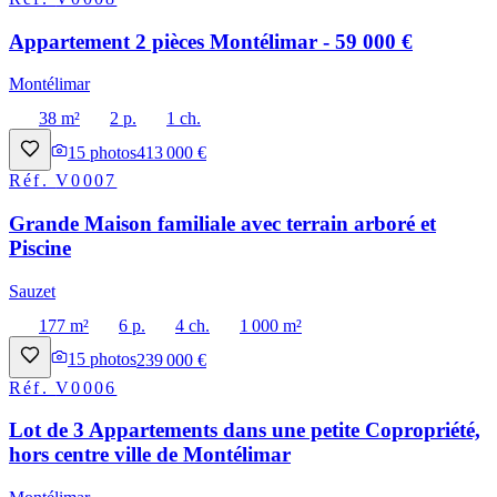
Appartement 2 pièces Montélimar - 59 000 €
Montélimar
38 m²
2 p.
1 ch.
15
photos
413 000 €
Réf.
V0007
Grande Maison familiale avec terrain arboré et
Piscine
Sauzet
177 m²
6 p.
4 ch.
1 000 m²
15
photos
239 000 €
Réf.
V0006
Lot de 3 Appartements dans une petite Copropriété,
hors centre ville de Montélimar