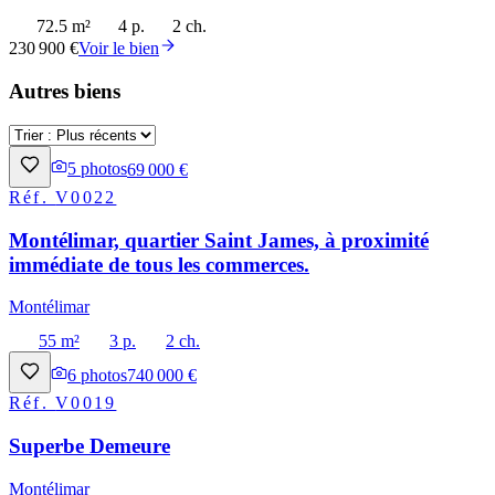
72.5 m²
4 p.
2 ch.
230 900 €
Voir le bien
Autres biens
5
photos
69 000 €
Réf.
V0022
Montélimar, quartier Saint James, à proximité
immédiate de tous les commerces.
Montélimar
55 m²
3 p.
2 ch.
6
photos
740 000 €
Réf.
V0019
Superbe Demeure
Montélimar