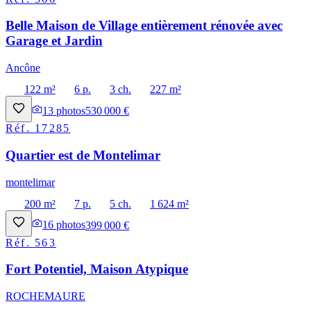
Belle Maison de Village entièrement rénovée avec
Garage et Jardin
Ancône
122 m²
6 p.
3 ch.
227 m²
13
photos
530 000 €
Réf.
17285
Quartier est de Montelimar
montelimar
200 m²
7 p.
5 ch.
1 624 m²
16
photos
399 000 €
Réf.
563
Fort Potentiel, Maison Atypique
ROCHEMAURE