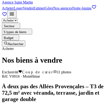
Agence Saint Martin
Acheter
Louer
Vendre
Estimer
Gérer
Nos agences
Notre équipe
Secteur
5 types de biens
Budget
Rechercher
Acheter
Nos biens à vendre
Exclusivité
Coup de cœur
11
photos
Réf.
V0016
·
Montélimar
À deux pas des Allées Provençales – T3 de
72,5 m² avec véranda, terrasse, jardin et
garage double