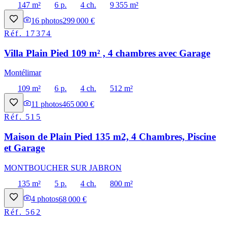
147 m²
6 p.
4 ch.
9 355 m²
16
photos
299 000 €
Réf.
17374
Villa Plain Pied 109 m² , 4 chambres avec Garage
Montélimar
109 m²
6 p.
4 ch.
512 m²
11
photos
465 000 €
Réf.
515
Maison de Plain Pied 135 m2, 4 Chambres, Piscine
et Garage
MONTBOUCHER SUR JABRON
135 m²
5 p.
4 ch.
800 m²
4
photos
68 000 €
Réf.
562