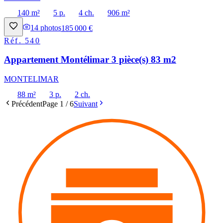
140 m²
5 p.
4 ch.
906 m²
14
photos
185 000 €
Réf.
540
Appartement Montélimar 3 pièce(s) 83 m2
MONTELIMAR
88 m²
3 p.
2 ch.
Précédent
Page
1
/
6
Suivant