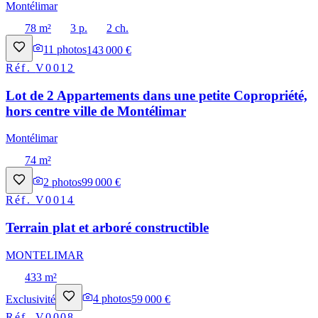
Montélimar
78 m²
3 p.
2 ch.
11
photos
143 000 €
Réf.
V0012
Lot de 2 Appartements dans une petite Copropriété,
hors centre ville de Montélimar
Montélimar
74 m²
2
photos
99 000 €
Réf.
V0014
Terrain plat et arboré constructible
MONTELIMAR
433 m²
Exclusivité
4
photos
59 000 €
Réf.
V0008