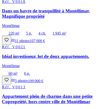
Réf.
V0018
Dans un havre de tranquillité à Montélimar,
Magnifique propriété
Montélimar
220 m²
5 p.
4 ch.
1 945 m²
11
photos
107 000 €
Réf.
V0021
Idéal investisseur, lot de deux appartements.
Montélimar
60 m²
6 p.
5
photos
109 000 €
Réf.
V0013
Appartement plein de charme dans une petite
Copropriété, hors centre ville de Montélimar