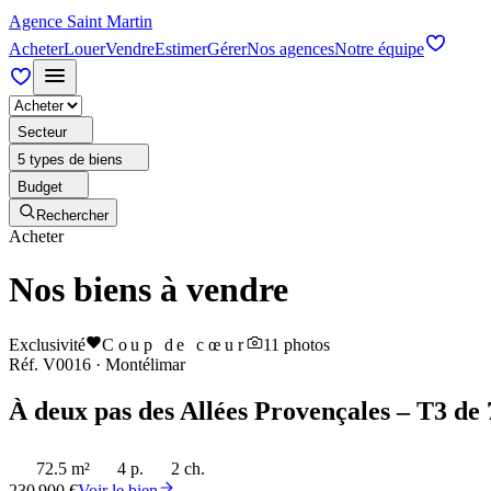
Agence Saint Martin
Acheter
Louer
Vendre
Estimer
Gérer
Nos agences
Notre équipe
Secteur
5 types de biens
Budget
Rechercher
Acheter
Nos biens à vendre
Exclusivité
Coup de cœur
11
photos
Réf.
V0016
·
Montélimar
À deux pas des Allées Provençales – T3 de 
72.5 m²
4 p.
2 ch.
230 900 €
Voir le bien