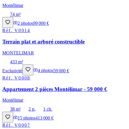
Montélimar
74 m²
2
photos
99 000 €
Réf.
V0014
Terrain plat et arboré constructible
MONTELIMAR
433 m²
Exclusivité
4
photos
59 000 €
Réf.
V0008
Appartement 2 pièces Montélimar - 59 000 €
Montélimar
38 m²
2 p.
1 ch.
15
photos
413 000 €
Réf.
V0007