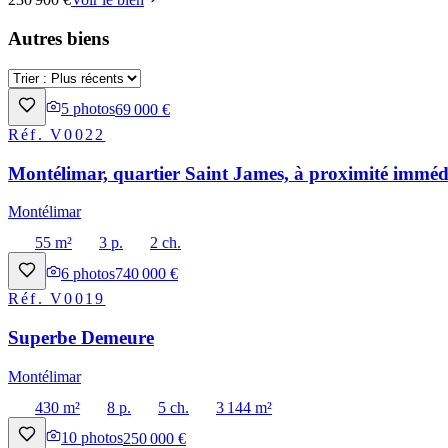
Autres biens
5
photos
69 000 €
Réf.
V0022
Montélimar, quartier Saint James, à proximité immédi
Montélimar
55 m²
3 p.
2 ch.
6
photos
740 000 €
Réf.
V0019
Superbe Demeure
Montélimar
430 m²
8 p.
5 ch.
3 144 m²
10
photos
250 000 €