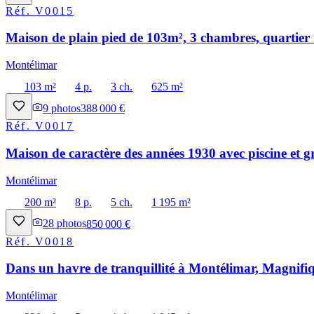
Réf.
V0015
Maison de plain pied de 103m², 3 chambres, quartier 
Montélimar
103 m²
4 p.
3 ch.
625 m²
9
photos
388 000 €
Réf.
V0017
Maison de caractère des années 1930 avec piscine et g
Montélimar
200 m²
8 p.
5 ch.
1 195 m²
28
photos
850 000 €
Réf.
V0018
Dans un havre de tranquillité à Montélimar, Magnifiq
Montélimar