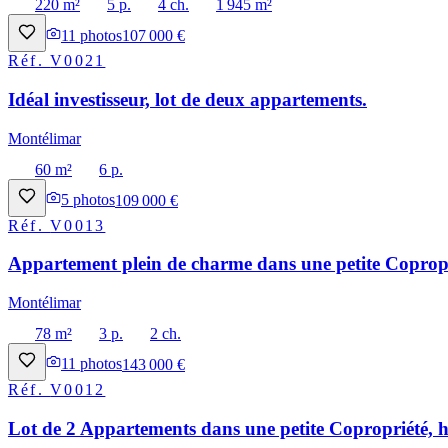
220 m²
5 p.
4 ch.
1 945 m²
11
photos
107 000 €
Réf.
V0021
Idéal investisseur, lot de deux appartements.
Montélimar
60 m²
6 p.
5
photos
109 000 €
Réf.
V0013
Appartement plein de charme dans une petite Copropri
Montélimar
78 m²
3 p.
2 ch.
11
photos
143 000 €
Réf.
V0012
Lot de 2 Appartements dans une petite Copropriété, h