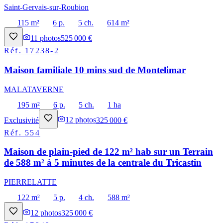
Saint-Gervais-sur-Roubion
115 m²
6 p.
5 ch.
614 m²
11
photos
525 000 €
Réf.
17238-2
Maison familiale 10 mins sud de Montelimar
MALATAVERNE
195 m²
6 p.
5 ch.
1 ha
Exclusivité
12
photos
325 000 €
Réf.
554
Maison de plain-pied de 122 m² hab sur un Terrain
de 588 m² à 5 minutes de la centrale du Tricastin
PIERRELATTE
122 m²
5 p.
4 ch.
588 m²
12
photos
325 000 €