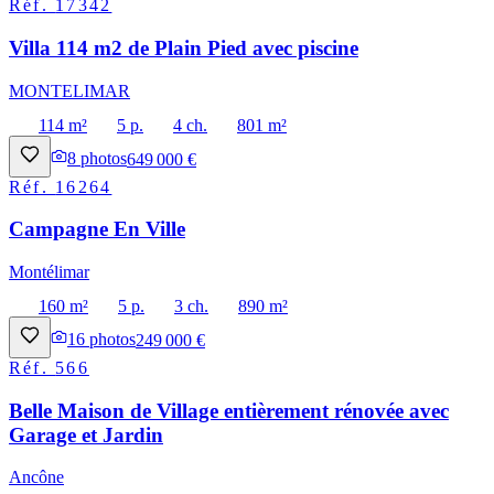
Réf.
17342
Villa 114 m2 de Plain Pied avec piscine
MONTELIMAR
114 m²
5 p.
4 ch.
801 m²
8
photos
649 000 €
Réf.
16264
Campagne En Ville
Montélimar
160 m²
5 p.
3 ch.
890 m²
16
photos
249 000 €
Réf.
566
Belle Maison de Village entièrement rénovée avec
Garage et Jardin
Ancône