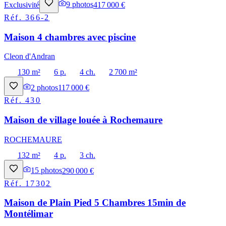
Exclusivité
9
photos
417 000 €
Réf.
366-2
Maison 4 chambres avec piscine
Cleon d'Andran
130 m²
6 p.
4 ch.
2 700 m²
2
photos
117 000 €
Réf.
430
Maison de village louée à Rochemaure
ROCHEMAURE
132 m²
4 p.
3 ch.
15
photos
290 000 €
Réf.
17302
Maison de Plain Pied 5 Chambres 15min de
Montélimar