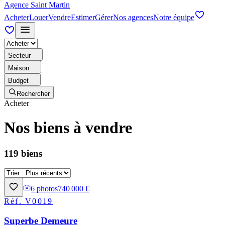
Agence Saint Martin
Acheter
Louer
Vendre
Estimer
Gérer
Nos agences
Notre équipe
Secteur
Maison
Budget
Rechercher
Acheter
Nos biens à vendre
119 biens
6
photos
740 000 €
Réf.
V0019
Superbe Demeure