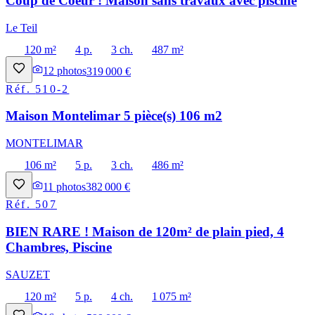
Coup de Coeur ! Maison sans travaux avec piscine
Le Teil
120 m²
4 p.
3 ch.
487 m²
12
photos
319 000 €
Réf.
510-2
Maison Montelimar 5 pièce(s) 106 m2
MONTELIMAR
106 m²
5 p.
3 ch.
486 m²
11
photos
382 000 €
Réf.
507
BIEN RARE ! Maison de 120m² de plain pied, 4
Chambres, Piscine
SAUZET
120 m²
5 p.
4 ch.
1 075 m²