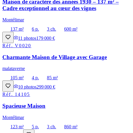
Maison de caractère des années 1930 – 137 m² –
Cadre exceptionnel au cœur des vignes
Montélimar
137 m²
6 p.
3 ch.
600 m²
11
photos
179 000 €
Réf.
V0020
Charmante Maison de Village avec Garage
malataverne
105 m²
4 p.
85 m²
10
photos
299 000 €
Réf.
14105
Spacieuse Maison
Montélimar
123 m²
5 p.
3 ch.
860 m²