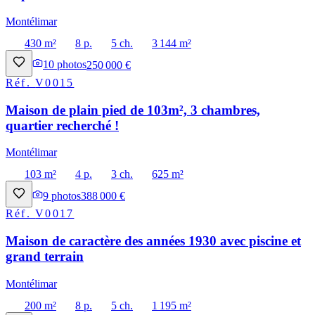
Montélimar
430 m²
8 p.
5 ch.
3 144 m²
10
photos
250 000 €
Réf.
V0015
Maison de plain pied de 103m², 3 chambres,
quartier recherché !
Montélimar
103 m²
4 p.
3 ch.
625 m²
9
photos
388 000 €
Réf.
V0017
Maison de caractère des années 1930 avec piscine et
grand terrain
Montélimar
200 m²
8 p.
5 ch.
1 195 m²