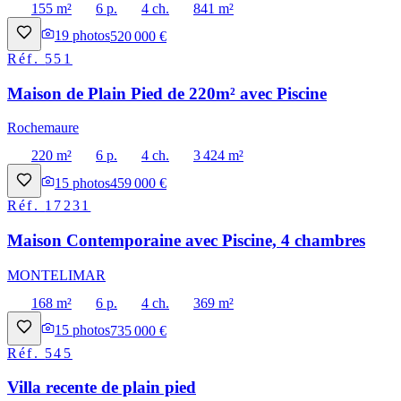
155 m²
6 p.
4 ch.
841 m²
19
photos
520 000 €
Réf.
551
Maison de Plain Pied de 220m² avec Piscine
Rochemaure
220 m²
6 p.
4 ch.
3 424 m²
15
photos
459 000 €
Réf.
17231
Maison Contemporaine avec Piscine, 4 chambres
MONTELIMAR
168 m²
6 p.
4 ch.
369 m²
15
photos
735 000 €
Réf.
545
Villa recente de plain pied