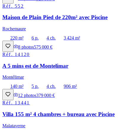
Réf.
552
Maison de Plain Pied de 220m² avec Piscine
Rochemaure
220 m²
6 p.
4 ch.
3 424 m²
8
photos
575 000 €
Réf.
14120
A 5 mins est de Montelimar
Montélimar
140 m²
5 p.
4 ch.
906 m²
12
photos
379 000 €
Réf.
13441
Villa 155 m² 4 chambres + bureau avec Piscine
Malataverne