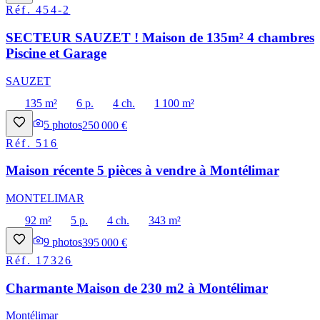
Réf.
454-2
SECTEUR SAUZET ! Maison de 135m² 4 chambres
Piscine et Garage
SAUZET
135 m²
6 p.
4 ch.
1 100 m²
5
photos
250 000 €
Réf.
516
Maison récente 5 pièces à vendre à Montélimar
MONTELIMAR
92 m²
5 p.
4 ch.
343 m²
9
photos
395 000 €
Réf.
17326
Charmante Maison de 230 m2 à Montélimar
Montélimar