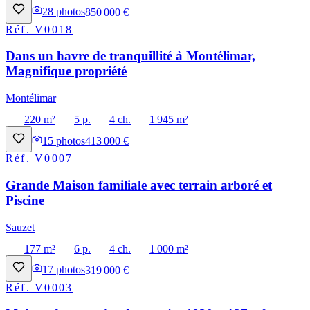
28
photos
850 000 €
Réf.
V0018
Dans un havre de tranquillité à Montélimar,
Magnifique propriété
Montélimar
220 m²
5 p.
4 ch.
1 945 m²
15
photos
413 000 €
Réf.
V0007
Grande Maison familiale avec terrain arboré et
Piscine
Sauzet
177 m²
6 p.
4 ch.
1 000 m²
17
photos
319 000 €
Réf.
V0003