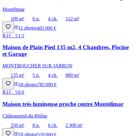
Montélimar
109 m²
6 p.
4 ch.
512 m²
11
photos
465 000 €
Réf.
515
Maison de Plain Pied 135 m2, 4 Chambres, Piscine
et Garage
MONTBOUCHER SUR JABRON
135 m²
5 p.
4 ch.
800 m²
18
photos
785 000 €
Réf.
560
Maison trés lumineuse proche centre Montelimar
Châteauneuf-du-Rhône
250 m²
8 p.
6 ch.
2 300 m²
18
photos
520 000 €