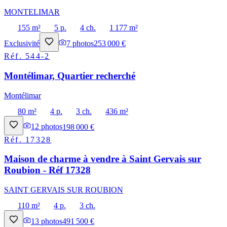
MONTELIMAR
155 m²
5 p.
4 ch.
1 177 m²
Exclusivité
7
photos
253 000 €
Réf.
544-2
Montélimar, Quartier recherché
Montélimar
80 m²
4 p.
3 ch.
436 m²
12
photos
198 000 €
Réf.
17328
Maison de charme à vendre à Saint Gervais sur
Roubion - Réf 17328
SAINT GERVAIS SUR ROUBION
110 m²
4 p.
3 ch.
13
photos
491 500 €