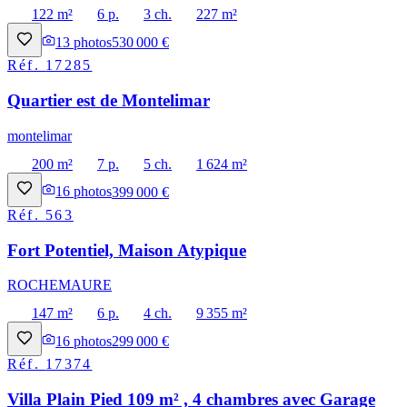
122 m²
6 p.
3 ch.
227 m²
13
photos
530 000 €
Réf.
17285
Quartier est de Montelimar
montelimar
200 m²
7 p.
5 ch.
1 624 m²
16
photos
399 000 €
Réf.
563
Fort Potentiel, Maison Atypique
ROCHEMAURE
147 m²
6 p.
4 ch.
9 355 m²
16
photos
299 000 €
Réf.
17374
Villa Plain Pied 109 m² , 4 chambres avec Garage