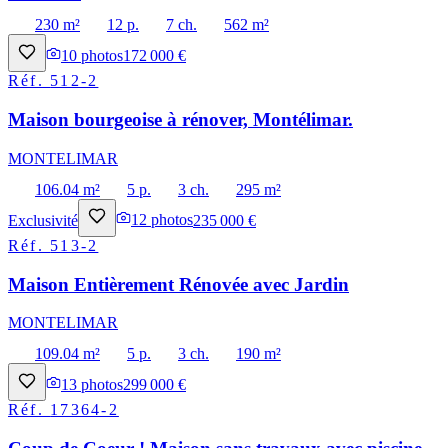
230 m²
12 p.
7 ch.
562 m²
10
photos
172 000 €
Réf.
512-2
Maison bourgeoise à rénover, Montélimar.
MONTELIMAR
106.04 m²
5 p.
3 ch.
295 m²
Exclusivité
12
photos
235 000 €
Réf.
513-2
Maison Entièrement Rénovée avec Jardin
MONTELIMAR
109.04 m²
5 p.
3 ch.
190 m²
13
photos
299 000 €
Réf.
17364-2