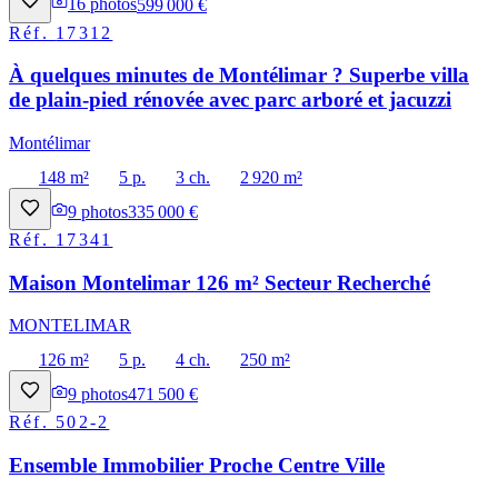
16
photos
599 000 €
Réf.
17312
À quelques minutes de Montélimar ? Superbe villa
de plain-pied rénovée avec parc arboré et jacuzzi
Montélimar
148 m²
5 p.
3 ch.
2 920 m²
9
photos
335 000 €
Réf.
17341
Maison Montelimar 126 m² Secteur Recherché
MONTELIMAR
126 m²
5 p.
4 ch.
250 m²
9
photos
471 500 €
Réf.
502-2
Ensemble Immobilier Proche Centre Ville