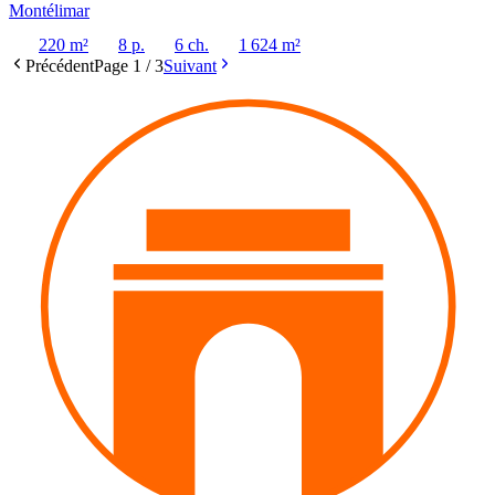
Montélimar
220 m²
8 p.
6 ch.
1 624 m²
Précédent
Page
1
/
3
Suivant