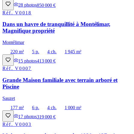
28
photos
850 000 €
Réf.
V0018
Dans un havre de tranquillité à Montélimar,
Magnifique propriété
Montélimar
220 m²
5 p.
4 ch.
1 945 m²
15
photos
413 000 €
Réf.
V0007
Grande Maison familiale avec terrain arboré et
Piscine
Sauzet
177 m²
6 p.
4 ch.
1 000 m²
17
photos
319 000 €
Réf.
V0003