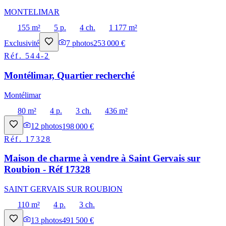
MONTELIMAR
155 m²
5 p.
4 ch.
1 177 m²
Exclusivité
7
photos
253 000 €
Réf.
544-2
Montélimar, Quartier recherché
Montélimar
80 m²
4 p.
3 ch.
436 m²
12
photos
198 000 €
Réf.
17328
Maison de charme à vendre à Saint Gervais sur
Roubion - Réf 17328
SAINT GERVAIS SUR ROUBION
110 m²
4 p.
3 ch.
13
photos
491 500 €