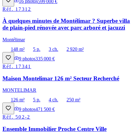
16
photos
599 000 €
Réf.
17312
À quelques minutes de Montélimar ? Superbe villa
de plain-pied rénovée avec parc arboré et jacuzzi
Montélimar
148 m²
5 p.
3 ch.
2 920 m²
9
photos
335 000 €
Réf.
17341
Maison Montelimar 126 m² Secteur Recherché
MONTELIMAR
126 m²
5 p.
4 ch.
250 m²
9
photos
471 500 €
Réf.
502-2
Ensemble Immobilier Proche Centre Ville