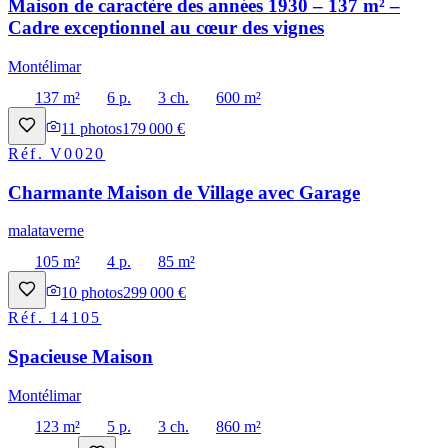
Maison de caractère des années 1930 – 137 m² –
Cadre exceptionnel au cœur des vignes
Montélimar
137 m²
6 p.
3 ch.
600 m²
11
photos
179 000 €
Réf.
V0020
Charmante Maison de Village avec Garage
malataverne
105 m²
4 p.
85 m²
10
photos
299 000 €
Réf.
14105
Spacieuse Maison
Montélimar
123 m²
5 p.
3 ch.
860 m²