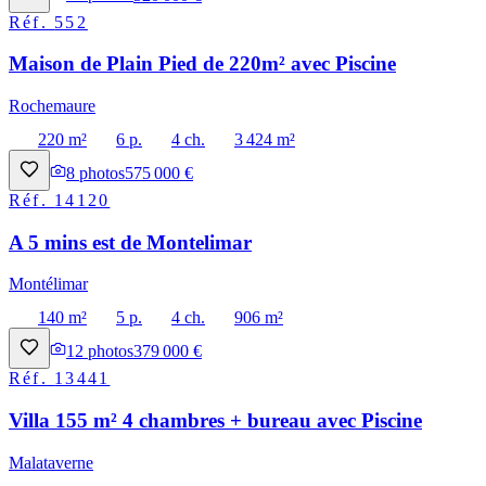
Réf.
552
Maison de Plain Pied de 220m² avec Piscine
Rochemaure
220 m²
6 p.
4 ch.
3 424 m²
8
photos
575 000 €
Réf.
14120
A 5 mins est de Montelimar
Montélimar
140 m²
5 p.
4 ch.
906 m²
12
photos
379 000 €
Réf.
13441
Villa 155 m² 4 chambres + bureau avec Piscine
Malataverne