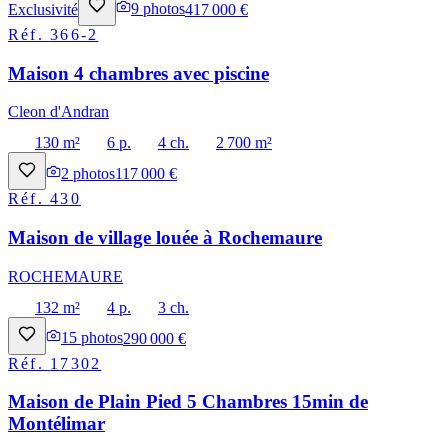
Exclusivité
9
photos
417 000 €
Réf.
366-2
Maison 4 chambres avec piscine
Cleon d'Andran
130 m²
6 p.
4 ch.
2 700 m²
2
photos
117 000 €
Réf.
430
Maison de village louée à Rochemaure
ROCHEMAURE
132 m²
4 p.
3 ch.
15
photos
290 000 €
Réf.
17302
Maison de Plain Pied 5 Chambres 15min de
Montélimar