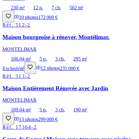
230 m²
12 p.
7 ch.
562 m²
10
photos
172 000 €
Réf.
512-2
Maison bourgeoise à rénover, Montélimar.
MONTELIMAR
106.04 m²
5 p.
3 ch.
295 m²
Exclusivité
12
photos
235 000 €
Réf.
513-2
Maison Entièrement Rénovée avec Jardin
MONTELIMAR
109.04 m²
5 p.
3 ch.
190 m²
13
photos
299 000 €
Réf.
17364-2