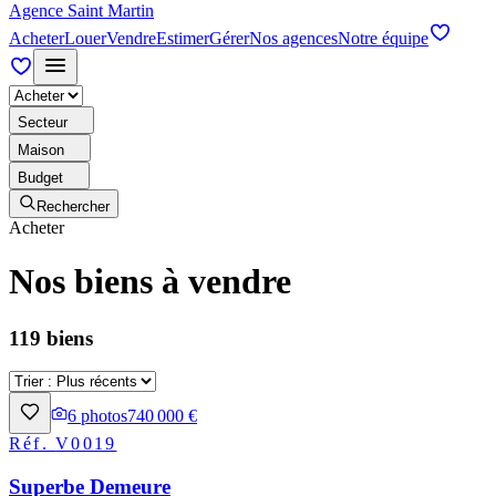
Agence Saint Martin
Acheter
Louer
Vendre
Estimer
Gérer
Nos agences
Notre équipe
Secteur
Maison
Budget
Rechercher
Acheter
Nos biens à vendre
119 biens
6
photos
740 000 €
Réf.
V0019
Superbe Demeure