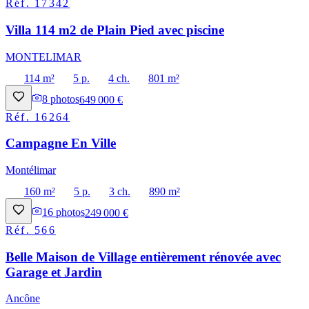
Réf.
17342
Villa 114 m2 de Plain Pied avec piscine
MONTELIMAR
114 m²
5 p.
4 ch.
801 m²
8
photos
649 000 €
Réf.
16264
Campagne En Ville
Montélimar
160 m²
5 p.
3 ch.
890 m²
16
photos
249 000 €
Réf.
566
Belle Maison de Village entièrement rénovée avec
Garage et Jardin
Ancône