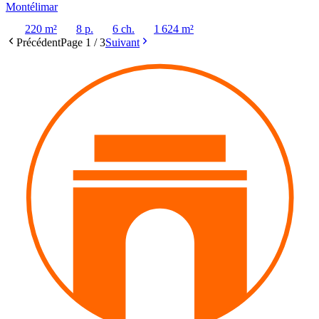
Montélimar
220 m²
8 p.
6 ch.
1 624 m²
Précédent
Page
1
/
3
Suivant