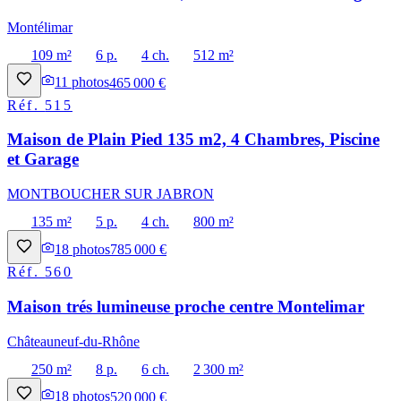
Montélimar
109 m²
6 p.
4 ch.
512 m²
11
photos
465 000 €
Réf.
515
Maison de Plain Pied 135 m2, 4 Chambres, Piscine
et Garage
MONTBOUCHER SUR JABRON
135 m²
5 p.
4 ch.
800 m²
18
photos
785 000 €
Réf.
560
Maison trés lumineuse proche centre Montelimar
Châteauneuf-du-Rhône
250 m²
8 p.
6 ch.
2 300 m²
18
photos
520 000 €