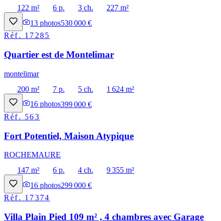
122 m²
6 p.
3 ch.
227 m²
13
photos
530 000 €
Réf.
17285
Quartier est de Montelimar
montelimar
200 m²
7 p.
5 ch.
1 624 m²
16
photos
399 000 €
Réf.
563
Fort Potentiel, Maison Atypique
ROCHEMAURE
147 m²
6 p.
4 ch.
9 355 m²
16
photos
299 000 €
Réf.
17374
Villa Plain Pied 109 m² , 4 chambres avec Garage