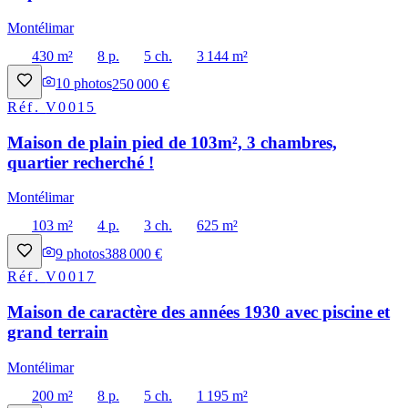
Montélimar
430 m²
8 p.
5 ch.
3 144 m²
10
photos
250 000 €
Réf.
V0015
Maison de plain pied de 103m², 3 chambres,
quartier recherché !
Montélimar
103 m²
4 p.
3 ch.
625 m²
9
photos
388 000 €
Réf.
V0017
Maison de caractère des années 1930 avec piscine et
grand terrain
Montélimar
200 m²
8 p.
5 ch.
1 195 m²