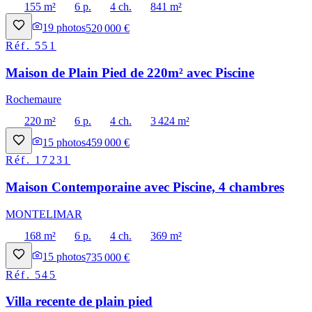
155 m²
6 p.
4 ch.
841 m²
19
photos
520 000 €
Réf.
551
Maison de Plain Pied de 220m² avec Piscine
Rochemaure
220 m²
6 p.
4 ch.
3 424 m²
15
photos
459 000 €
Réf.
17231
Maison Contemporaine avec Piscine, 4 chambres
MONTELIMAR
168 m²
6 p.
4 ch.
369 m²
15
photos
735 000 €
Réf.
545
Villa recente de plain pied