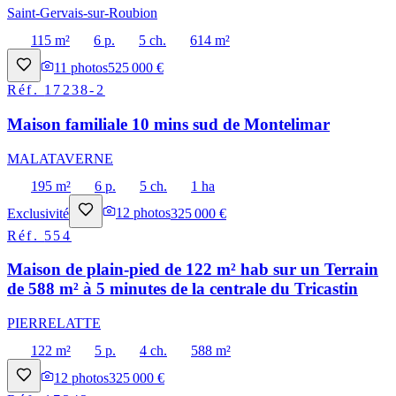
Saint-Gervais-sur-Roubion
115 m²
6 p.
5 ch.
614 m²
11
photos
525 000 €
Réf.
17238-2
Maison familiale 10 mins sud de Montelimar
MALATAVERNE
195 m²
6 p.
5 ch.
1 ha
Exclusivité
12
photos
325 000 €
Réf.
554
Maison de plain-pied de 122 m² hab sur un Terrain
de 588 m² à 5 minutes de la centrale du Tricastin
PIERRELATTE
122 m²
5 p.
4 ch.
588 m²
12
photos
325 000 €