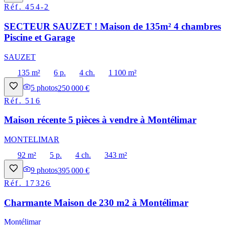
Réf.
454-2
SECTEUR SAUZET ! Maison de 135m² 4 chambres
Piscine et Garage
SAUZET
135 m²
6 p.
4 ch.
1 100 m²
5
photos
250 000 €
Réf.
516
Maison récente 5 pièces à vendre à Montélimar
MONTELIMAR
92 m²
5 p.
4 ch.
343 m²
9
photos
395 000 €
Réf.
17326
Charmante Maison de 230 m2 à Montélimar
Montélimar