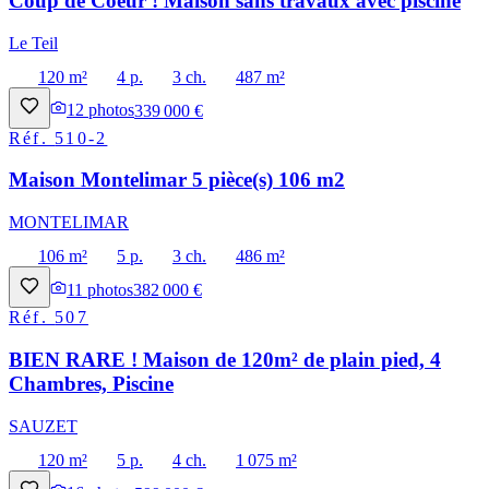
Coup de Coeur ! Maison sans travaux avec piscine
Le Teil
120 m²
4 p.
3 ch.
487 m²
12
photos
339 000 €
Réf.
510-2
Maison Montelimar 5 pièce(s) 106 m2
MONTELIMAR
106 m²
5 p.
3 ch.
486 m²
11
photos
382 000 €
Réf.
507
BIEN RARE ! Maison de 120m² de plain pied, 4
Chambres, Piscine
SAUZET
120 m²
5 p.
4 ch.
1 075 m²