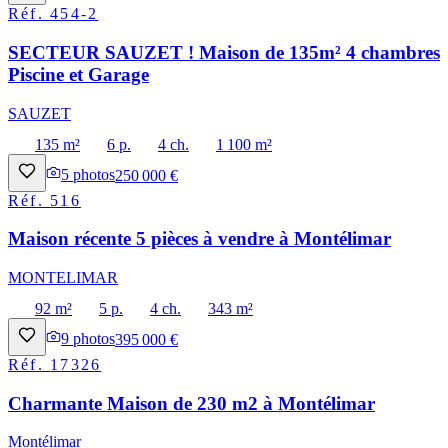
Réf.
454-2
SECTEUR SAUZET ! Maison de 135m² 4 chambres
Piscine et Garage
SAUZET
135 m²
6 p.
4 ch.
1 100 m²
5
photos
250 000 €
Réf.
516
Maison récente 5 pièces à vendre à Montélimar
MONTELIMAR
92 m²
5 p.
4 ch.
343 m²
9
photos
395 000 €
Réf.
17326
Charmante Maison de 230 m2 à Montélimar
Montélimar