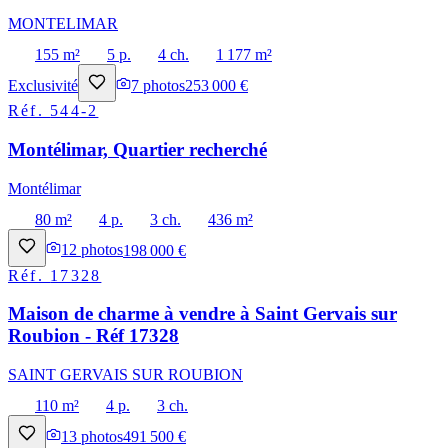
MONTELIMAR
155 m²
5 p.
4 ch.
1 177 m²
Exclusivité
7
photos
253 000 €
Réf.
544-2
Montélimar, Quartier recherché
Montélimar
80 m²
4 p.
3 ch.
436 m²
12
photos
198 000 €
Réf.
17328
Maison de charme à vendre à Saint Gervais sur
Roubion - Réf 17328
SAINT GERVAIS SUR ROUBION
110 m²
4 p.
3 ch.
13
photos
491 500 €