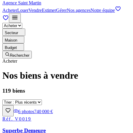
Agence Saint Martin
Acheter
Louer
Vendre
Estimer
Gérer
Nos agences
Notre équipe
Secteur
Maison
Budget
Rechercher
Acheter
Nos biens à vendre
119 biens
6
photos
740 000 €
Réf.
V0019
Superbe Demeure