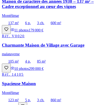
Maison de caractère des années 1930 – 137 m² –
Cadre exceptionnel au cœur des vignes
Montélimar
137 m²
6 p.
3 ch.
600 m²
11
photos
179 000 €
Réf.
V0020
Charmante Maison de Village avec Garage
malataverne
105 m²
4 p.
85 m²
10
photos
299 000 €
Réf.
14105
Spacieuse Maison
Montélimar
123 m²
5 p.
3 ch.
860 m²