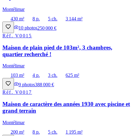
Montélimar
430 m²
8 p.
5 ch.
3 144 m²
10
photos
250 000 €
Réf.
V0015
Maison de plain pied de 103m², 3 chambres,
quartier recherché !
Montélimar
103 m²
4 p.
3 ch.
625 m²
9
photos
388 000 €
Réf.
V0017
Maison de caractère des années 1930 avec piscine et
grand terrain
Montélimar
200 m²
8 p.
5 ch.
1 195 m²