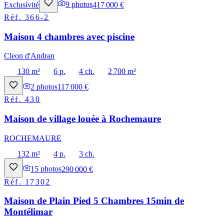
Exclusivité
9
photos
417 000 €
Réf.
366-2
Maison 4 chambres avec piscine
Cleon d'Andran
130 m²
6 p.
4 ch.
2 700 m²
2
photos
117 000 €
Réf.
430
Maison de village louée à Rochemaure
ROCHEMAURE
132 m²
4 p.
3 ch.
15
photos
290 000 €
Réf.
17302
Maison de Plain Pied 5 Chambres 15min de
Montélimar