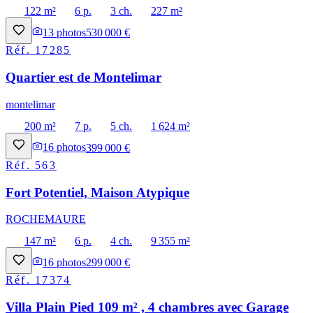
122 m²
6 p.
3 ch.
227 m²
13
photos
530 000 €
Réf.
17285
Quartier est de Montelimar
montelimar
200 m²
7 p.
5 ch.
1 624 m²
16
photos
399 000 €
Réf.
563
Fort Potentiel, Maison Atypique
ROCHEMAURE
147 m²
6 p.
4 ch.
9 355 m²
16
photos
299 000 €
Réf.
17374
Villa Plain Pied 109 m² , 4 chambres avec Garage