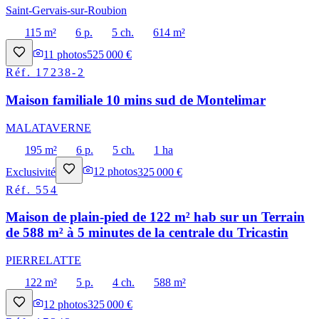
Saint-Gervais-sur-Roubion
115 m²
6 p.
5 ch.
614 m²
11
photos
525 000 €
Réf.
17238-2
Maison familiale 10 mins sud de Montelimar
MALATAVERNE
195 m²
6 p.
5 ch.
1 ha
Exclusivité
12
photos
325 000 €
Réf.
554
Maison de plain-pied de 122 m² hab sur un Terrain
de 588 m² à 5 minutes de la centrale du Tricastin
PIERRELATTE
122 m²
5 p.
4 ch.
588 m²
12
photos
325 000 €