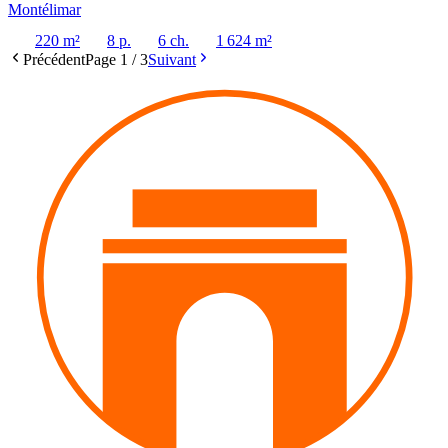
Montélimar
220 m²
8 p.
6 ch.
1 624 m²
Précédent
Page
1
/
3
Suivant