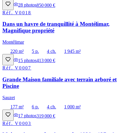
28
photos
850 000 €
Réf.
V0018
Dans un havre de tranquillité à Montélimar,
Magnifique propriété
Montélimar
220 m²
5 p.
4 ch.
1 945 m²
15
photos
413 000 €
Réf.
V0007
Grande Maison familiale avec terrain arboré et
Piscine
Sauzet
177 m²
6 p.
4 ch.
1 000 m²
17
photos
319 000 €
Réf.
V0003