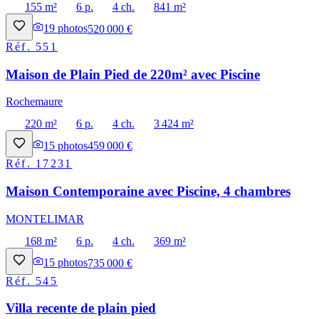
155 m²
6 p.
4 ch.
841 m²
19
photos
520 000 €
Réf.
551
Maison de Plain Pied de 220m² avec Piscine
Rochemaure
220 m²
6 p.
4 ch.
3 424 m²
15
photos
459 000 €
Réf.
17231
Maison Contemporaine avec Piscine, 4 chambres
MONTELIMAR
168 m²
6 p.
4 ch.
369 m²
15
photos
735 000 €
Réf.
545
Villa recente de plain pied