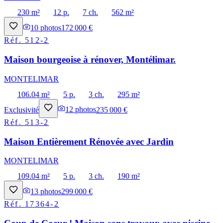
230 m²
12 p.
7 ch.
562 m²
10
photos
172 000 €
Réf.
512-2
Maison bourgeoise à rénover, Montélimar.
MONTELIMAR
106.04 m²
5 p.
3 ch.
295 m²
Exclusivité
12
photos
235 000 €
Réf.
513-2
Maison Entièrement Rénovée avec Jardin
MONTELIMAR
109.04 m²
5 p.
3 ch.
190 m²
13
photos
299 000 €
Réf.
17364-2