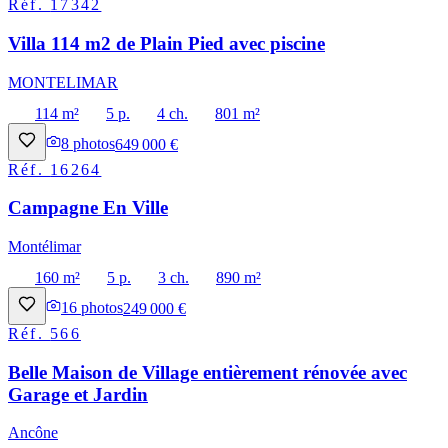
Réf.
17342
Villa 114 m2 de Plain Pied avec piscine
MONTELIMAR
114 m²
5 p.
4 ch.
801 m²
8
photos
649 000 €
Réf.
16264
Campagne En Ville
Montélimar
160 m²
5 p.
3 ch.
890 m²
16
photos
249 000 €
Réf.
566
Belle Maison de Village entièrement rénovée avec
Garage et Jardin
Ancône