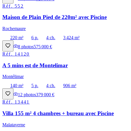
Réf.
552
Maison de Plain Pied de 220m² avec Piscine
Rochemaure
220 m²
6 p.
4 ch.
3 424 m²
8
photos
575 000 €
Réf.
14120
A 5 mins est de Montelimar
Montélimar
140 m²
5 p.
4 ch.
906 m²
12
photos
379 000 €
Réf.
13441
Villa 155 m² 4 chambres + bureau avec Piscine
Malataverne