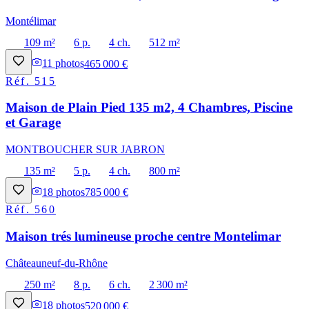
Montélimar
109 m²
6 p.
4 ch.
512 m²
11
photos
465 000 €
Réf.
515
Maison de Plain Pied 135 m2, 4 Chambres, Piscine
et Garage
MONTBOUCHER SUR JABRON
135 m²
5 p.
4 ch.
800 m²
18
photos
785 000 €
Réf.
560
Maison trés lumineuse proche centre Montelimar
Châteauneuf-du-Rhône
250 m²
8 p.
6 ch.
2 300 m²
18
photos
520 000 €