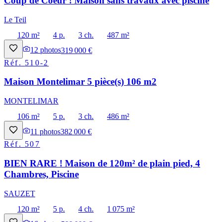
Coup de Coeur ! Maison sans travaux avec piscine
Le Teil
120 m²
4 p.
3 ch.
487 m²
12
photos
319 000 €
Réf.
510-2
Maison Montelimar 5 pièce(s) 106 m2
MONTELIMAR
106 m²
5 p.
3 ch.
486 m²
11
photos
382 000 €
Réf.
507
BIEN RARE ! Maison de 120m² de plain pied, 4
Chambres, Piscine
SAUZET
120 m²
5 p.
4 ch.
1 075 m²