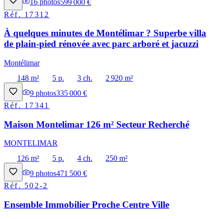
16
photos
599 000 €
Réf.
17312
À quelques minutes de Montélimar ? Superbe villa
de plain-pied rénovée avec parc arboré et jacuzzi
Montélimar
148 m²
5 p.
3 ch.
2 920 m²
9
photos
335 000 €
Réf.
17341
Maison Montelimar 126 m² Secteur Recherché
MONTELIMAR
126 m²
5 p.
4 ch.
250 m²
9
photos
471 500 €
Réf.
502-2
Ensemble Immobilier Proche Centre Ville