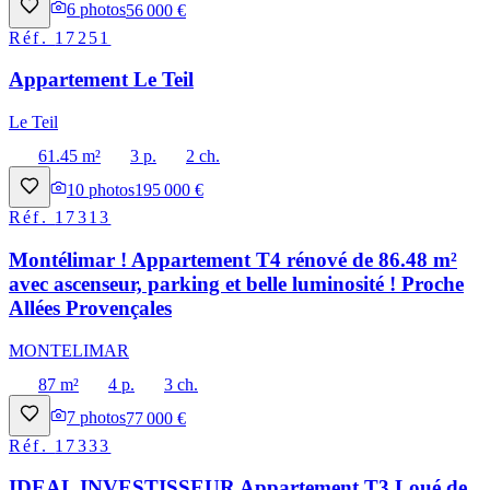
6
photos
56 000 €
Réf.
17251
Appartement Le Teil
Le Teil
61.45 m²
3 p.
2 ch.
10
photos
195 000 €
Réf.
17313
Montélimar ! Appartement T4 rénové de 86.48 m²
avec ascenseur, parking et belle luminosité ! Proche
Allées Provençales
MONTELIMAR
87 m²
4 p.
3 ch.
7
photos
77 000 €
Réf.
17333
IDEAL INVESTISSEUR Appartement T3 Loué de