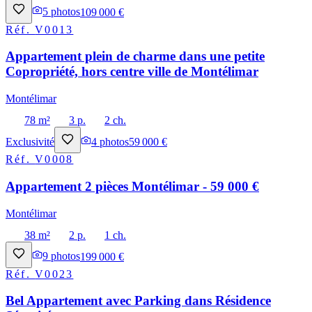
5
photos
109 000 €
Réf.
V0013
Appartement plein de charme dans une petite
Copropriété, hors centre ville de Montélimar
Montélimar
78 m²
3 p.
2 ch.
Exclusivité
4
photos
59 000 €
Réf.
V0008
Appartement 2 pièces Montélimar - 59 000 €
Montélimar
38 m²
2 p.
1 ch.
9
photos
199 000 €
Réf.
V0023
Bel Appartement avec Parking dans Résidence