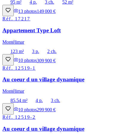
95 m²
4 p.
3 ch.
52 m²
13
photos
149 000 €
Réf.
17217
Appartement Type Loft
Montélimar
123 m²
3 p.
2 ch.
10
photos
309 900 €
Réf.
12519-1
Au coeur d un village dynamique
Montélimar
85.54 m²
4 p.
3 ch.
10
photos
299 900 €
Réf.
12519-2
Au coeur d un village dynamique