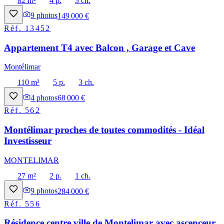
82 m²
4 p.
3 ch.
9
photos
149 000 €
Réf.
13452
Appartement T4 avec Balcon , Garage et Cave
Montélimar
110 m²
5 p.
3 ch.
4
photos
68 000 €
Réf.
562
Montélimar proches de toutes commodités - Idéal
Investisseur
MONTELIMAR
27 m²
2 p.
1 ch.
9
photos
284 000 €
Réf.
556
Résidence centre ville de Montelimar avec ascenceur