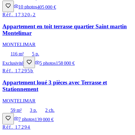
10
photos
405 000 €
Réf.
17320-2
Appartement en toit terrasse quartier Saint martin
Montelimar
MONTELIMAR
116 m²
5 p.
Exclusivité
5
photos
158 000 €
Réf.
17295b
Appartement loué 3 pièces avec Terrasse et
Stationnement
MONTELIMAR
59 m²
3 p.
2 ch.
7
photos
139 000 €
Réf.
17294