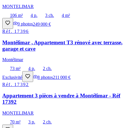
MONTELIMAR
106 m²
4 p.
3 ch.
4 m²
9
photos
249 000 €
Réf.
17396
Montélimar , Appartement T3 rénové avec terrasse,
garage et cave
Montélimar
73 m²
4 p.
2 ch.
Exclusivité
8
photos
211 000 €
Réf.
17392
Appartement 3 pièces à vendre à Montélimar - Réf
17392
MONTELIMAR
70 m²
3 p.
2 ch.