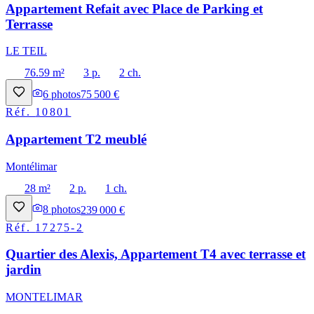
Appartement Refait avec Place de Parking et
Terrasse
LE TEIL
76.59 m²
3 p.
2 ch.
6
photos
75 500 €
Réf.
10801
Appartement T2 meublé
Montélimar
28 m²
2 p.
1 ch.
8
photos
239 000 €
Réf.
17275-2
Quartier des Alexis, Appartement T4 avec terrasse et
jardin
MONTELIMAR