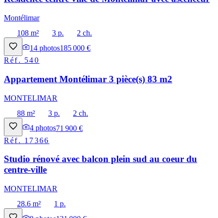
Montélimar
108 m²
3 p.
2 ch.
14
photos
185 000 €
Réf.
540
Appartement Montélimar 3 pièce(s) 83 m2
MONTELIMAR
88 m²
3 p.
2 ch.
4
photos
71 900 €
Réf.
17366
Studio rénové avec balcon plein sud au coeur du
centre-ville
MONTELIMAR
28.6 m²
1 p.