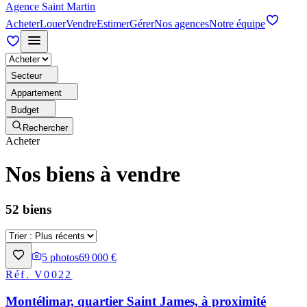
Agence Saint Martin
Acheter
Louer
Vendre
Estimer
Gérer
Nos agences
Notre équipe
Secteur
Appartement
Budget
Rechercher
Acheter
Nos biens à vendre
52 biens
5
photos
69 000 €
Réf.
V0022
Montélimar, quartier Saint James, à proximité