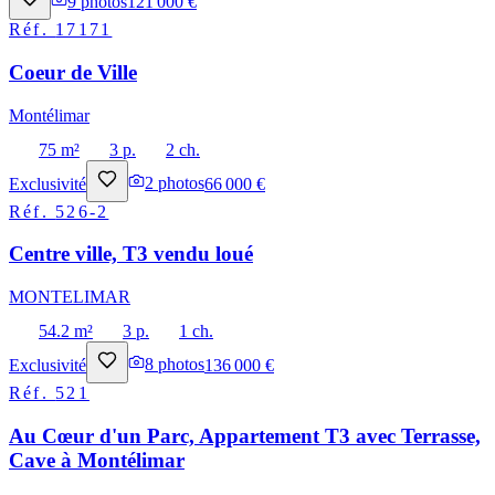
9
photos
121 000 €
Réf.
17171
Coeur de Ville
Montélimar
75 m²
3 p.
2 ch.
Exclusivité
2
photos
66 000 €
Réf.
526-2
Centre ville, T3 vendu loué
MONTELIMAR
54.2 m²
3 p.
1 ch.
Exclusivité
8
photos
136 000 €
Réf.
521
Au Cœur d'un Parc, Appartement T3 avec Terrasse,
Cave à Montélimar