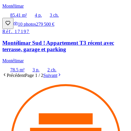
Montélimar
85.41 m²
4 p.
3 ch.
10
photos
279 500 €
Réf.
17197
Montélimar Sud ! Appartement T3 récent avec
terrasse, garage et parking
Montélimar
78.5 m²
3 p.
2 ch.
Précédent
Page
1
/
2
Suivant