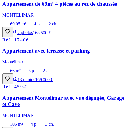
Appartement de 69m² 4 pièces au rez de chaussée
MONTELIMAR
69.05 m²
4 p.
2 ch.
7
photos
168 500 €
Réf.
17406
Appartement avec terrasse et parking
Montélimar
66 m²
3 p.
2 ch.
13
photos
169 000 €
Réf.
459-2
Appartement Montelimar avec vue dégagée, Garage
et Cave
MONTELIMAR
105 m²
4 p.
3 ch.