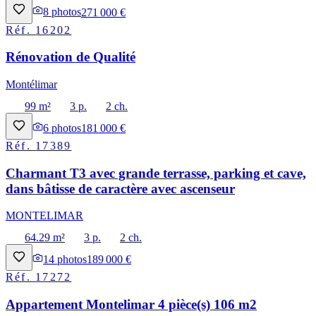
8
photos
271 000 €
Réf.
16202
Rénovation de Qualité
Montélimar
99 m²
3 p.
2 ch.
6
photos
181 000 €
Réf.
17389
Charmant T3 avec grande terrasse, parking et cave,
dans bâtisse de caractère avec ascenseur
MONTELIMAR
64.29 m²
3 p.
2 ch.
14
photos
189 000 €
Réf.
17272
Appartement Montelimar 4 pièce(s) 106 m2