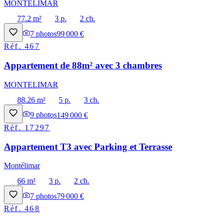
MONTELIMAR
77.2 m²
3 p.
2 ch.
7
photos
99 000 €
Réf.
467
Appartement de 88m² avec 3 chambres
MONTELIMAR
88.26 m²
5 p.
3 ch.
9
photos
149 000 €
Réf.
17297
Appartement T3 avec Parking et Terrasse
Montélimar
66 m²
3 p.
2 ch.
7
photos
79 000 €
Réf.
468