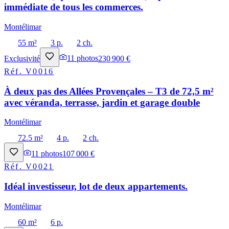
immédiate de tous les commerces.
Montélimar
55 m²
3 p.
2 ch.
Exclusivité
11
photos
230 900 €
Réf.
V0016
À deux pas des Allées Provençales – T3 de 72,5 m²
avec véranda, terrasse, jardin et garage double
Montélimar
72.5 m²
4 p.
2 ch.
11
photos
107 000 €
Réf.
V0021
Idéal investisseur, lot de deux appartements.
Montélimar
60 m²
6 p.