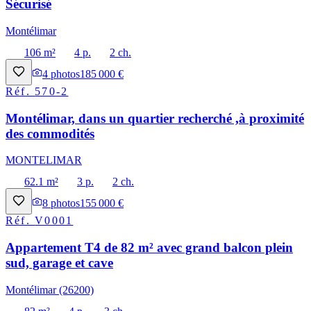
Sécurisé
Montélimar
106 m²
4 p.
2 ch.
4
photos
185 000 €
Réf.
570-2
Montélimar, dans un quartier recherché ,à proximité
des commodités
MONTELIMAR
62.1 m²
3 p.
2 ch.
8
photos
155 000 €
Réf.
V0001
Appartement T4 de 82 m² avec grand balcon plein
sud, garage et cave
Montélimar (26200)