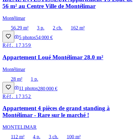
56 m² au Centre Ville de Montélimar
Montélimar
56.29 m²
3 p.
2 ch.
162 m²
5
photos
54 000 €
Réf.
17359
Appartement Loué Montélimar 28.0 m²
Montélimar
28 m²
1 p.
11
photos
280 000 €
Réf.
17352
Appartement 4 pièces de grand standing à
Montélimar - Rare sur le marché !
MONTELIMAR
112 m²
4 p.
3 ch.
100 m²