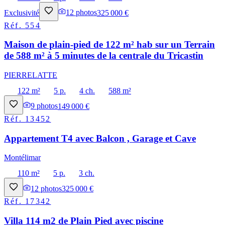
Exclusivité
12
photos
325 000 €
Réf.
554
Maison de plain-pied de 122 m² hab sur un Terrain
de 588 m² à 5 minutes de la centrale du Tricastin
PIERRELATTE
122 m²
5 p.
4 ch.
588 m²
9
photos
149 000 €
Réf.
13452
Appartement T4 avec Balcon , Garage et Cave
Montélimar
110 m²
5 p.
3 ch.
12
photos
325 000 €
Réf.
17342
Villa 114 m2 de Plain Pied avec piscine