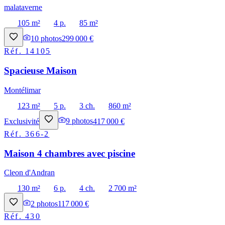
malataverne
105 m²
4 p.
85 m²
10
photos
299 000 €
Réf.
14105
Spacieuse Maison
Montélimar
123 m²
5 p.
3 ch.
860 m²
Exclusivité
9
photos
417 000 €
Réf.
366-2
Maison 4 chambres avec piscine
Cleon d'Andran
130 m²
6 p.
4 ch.
2 700 m²
2
photos
117 000 €
Réf.
430