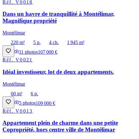
Réf.
V0018
Dans un havre de tranquillité à Montélimar,
Magnifique propriété
Montélimar
220 m²
5 p.
4 ch.
1 945 m²
11
photos
107 000 €
Réf.
V0021
Idéal investisseur, lot de deux appartements.
Montélimar
60 m²
6 p.
5
photos
109 000 €
Réf.
V0013
Appartement plein de charme dans une petite
Copropriété, hors centre ville de Montélimar