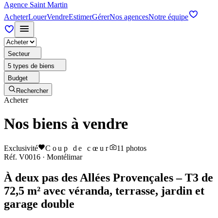
Agence Saint Martin
Acheter
Louer
Vendre
Estimer
Gérer
Nos agences
Notre équipe
Secteur
5 types de biens
Budget
Rechercher
Acheter
Nos biens à vendre
Exclusivité
Coup de cœur
11
photos
Réf.
V0016
·
Montélimar
À deux pas des Allées Provençales – T3 de
72,5 m² avec véranda, terrasse, jardin et
garage double