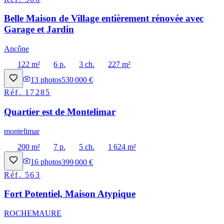
Belle Maison de Village entièrement rénovée avec
Garage et Jardin
Ancône
122 m²
6 p.
3 ch.
227 m²
13
photos
530 000 €
Réf.
17285
Quartier est de Montelimar
montelimar
200 m²
7 p.
5 ch.
1 624 m²
16
photos
399 000 €
Réf.
563
Fort Potentiel, Maison Atypique
ROCHEMAURE