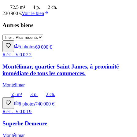
72.5 m²
4 p.
2 ch.
230 900 €
Voir le bien
Autres biens
5
photos
69 000 €
Réf.
V0022
Montélimar, quartier Saint James, à proximité
immédiate de tous les commerces.
Montélimar
55 m²
3 p.
2 ch.
6
photos
740 000 €
Réf.
V0019
Superbe Demeure
Montélimar