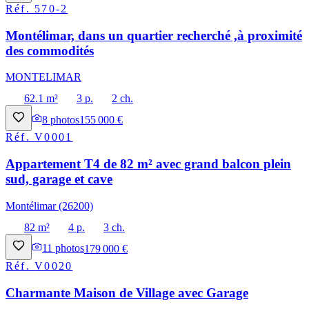
Réf.
570-2
Montélimar, dans un quartier recherché ,à proximité
des commodités
MONTELIMAR
62.1 m²
3 p.
2 ch.
8
photos
155 000 €
Réf.
V0001
Appartement T4 de 82 m² avec grand balcon plein
sud, garage et cave
Montélimar (26200)
82 m²
4 p.
3 ch.
11
photos
179 000 €
Réf.
V0020
Charmante Maison de Village avec Garage