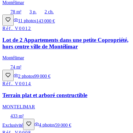
Montélimar
78 m²
3 p.
2 ch.
11
photos
143 000 €
Réf.
V0012
Lot de 2 Appartements dans une petite Copropriété,
hors centre ville de Montélimar
Montélimar
74 m²
2
photos
99 000 €
Réf.
V0014
Terrain plat et arboré constructible
MONTELIMAR
433 m²
Exclusivité
4
photos
59 000 €
Réf.
V0008