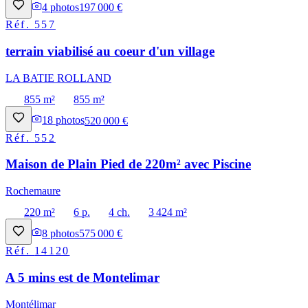
4
photos
197 000 €
Réf.
557
terrain viabilisé au coeur d'un village
LA BATIE ROLLAND
855 m²
855 m²
18
photos
520 000 €
Réf.
552
Maison de Plain Pied de 220m² avec Piscine
Rochemaure
220 m²
6 p.
4 ch.
3 424 m²
8
photos
575 000 €
Réf.
14120
A 5 mins est de Montelimar
Montélimar