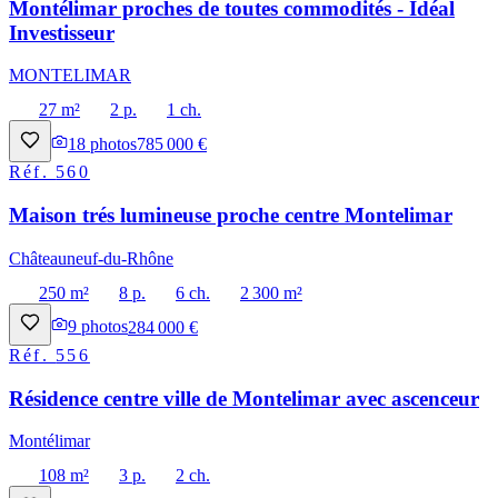
Montélimar proches de toutes commodités - Idéal
Investisseur
MONTELIMAR
27 m²
2 p.
1 ch.
18
photos
785 000 €
Réf.
560
Maison trés lumineuse proche centre Montelimar
Châteauneuf-du-Rhône
250 m²
8 p.
6 ch.
2 300 m²
9
photos
284 000 €
Réf.
556
Résidence centre ville de Montelimar avec ascenceur
Montélimar
108 m²
3 p.
2 ch.