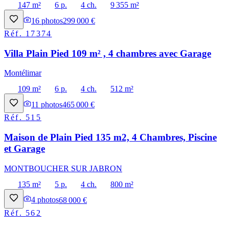
147 m²
6 p.
4 ch.
9 355 m²
16
photos
299 000 €
Réf.
17374
Villa Plain Pied 109 m² , 4 chambres avec Garage
Montélimar
109 m²
6 p.
4 ch.
512 m²
11
photos
465 000 €
Réf.
515
Maison de Plain Pied 135 m2, 4 Chambres, Piscine
et Garage
MONTBOUCHER SUR JABRON
135 m²
5 p.
4 ch.
800 m²
4
photos
68 000 €
Réf.
562