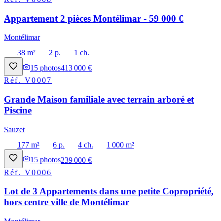
Appartement 2 pièces Montélimar - 59 000 €
Montélimar
38 m²
2 p.
1 ch.
15
photos
413 000 €
Réf.
V0007
Grande Maison familiale avec terrain arboré et
Piscine
Sauzet
177 m²
6 p.
4 ch.
1 000 m²
15
photos
239 000 €
Réf.
V0006
Lot de 3 Appartements dans une petite Copropriété,
hors centre ville de Montélimar