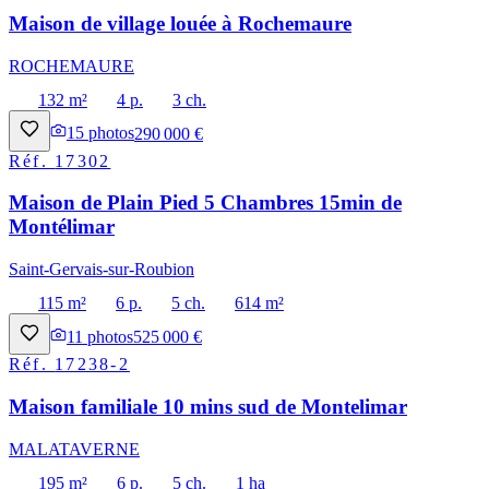
Maison de village louée à Rochemaure
ROCHEMAURE
132 m²
4 p.
3 ch.
15
photos
290 000 €
Réf.
17302
Maison de Plain Pied 5 Chambres 15min de
Montélimar
Saint-Gervais-sur-Roubion
115 m²
6 p.
5 ch.
614 m²
11
photos
525 000 €
Réf.
17238-2
Maison familiale 10 mins sud de Montelimar
MALATAVERNE
195 m²
6 p.
5 ch.
1 ha