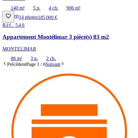
140 m²
5 p.
4 ch.
906 m²
14
photos
185 000 €
Réf.
540
Appartement Montélimar 3 pièce(s) 83 m2
MONTELIMAR
88 m²
3 p.
2 ch.
Précédent
Page
1
/
6
Suivant