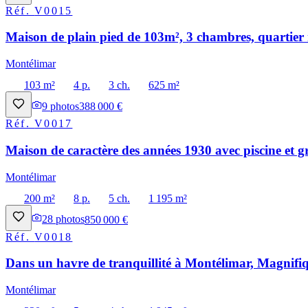
Réf.
V0015
Maison de plain pied de 103m², 3 chambres, quartier 
Montélimar
103 m²
4 p.
3 ch.
625 m²
9
photos
388 000 €
Réf.
V0017
Maison de caractère des années 1930 avec piscine et g
Montélimar
200 m²
8 p.
5 ch.
1 195 m²
28
photos
850 000 €
Réf.
V0018
Dans un havre de tranquillité à Montélimar, Magnifiq
Montélimar