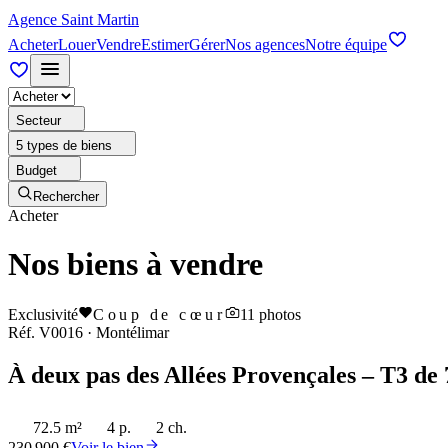
Agence Saint Martin
Acheter
Louer
Vendre
Estimer
Gérer
Nos agences
Notre équipe
Secteur
5 types de biens
Budget
Rechercher
Acheter
Nos biens à vendre
Exclusivité
Coup de cœur
11
photos
Réf.
V0016
·
Montélimar
À deux pas des Allées Provençales – T3 de 
72.5 m²
4 p.
2 ch.
230 900 €
Voir le bien