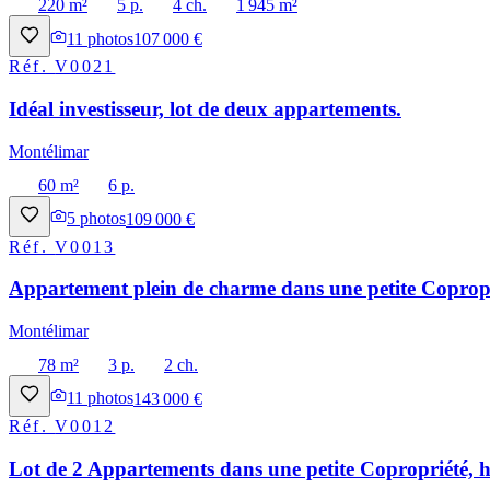
220 m²
5 p.
4 ch.
1 945 m²
11
photos
107 000 €
Réf.
V0021
Idéal investisseur, lot de deux appartements.
Montélimar
60 m²
6 p.
5
photos
109 000 €
Réf.
V0013
Appartement plein de charme dans une petite Copropri
Montélimar
78 m²
3 p.
2 ch.
11
photos
143 000 €
Réf.
V0012
Lot de 2 Appartements dans une petite Copropriété, h