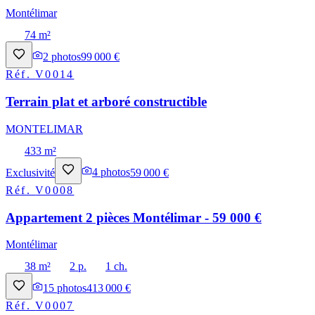
Montélimar
74 m²
2
photos
99 000 €
Réf.
V0014
Terrain plat et arboré constructible
MONTELIMAR
433 m²
Exclusivité
4
photos
59 000 €
Réf.
V0008
Appartement 2 pièces Montélimar - 59 000 €
Montélimar
38 m²
2 p.
1 ch.
15
photos
413 000 €
Réf.
V0007