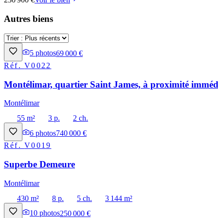
Autres biens
5
photos
69 000 €
Réf.
V0022
Montélimar, quartier Saint James, à proximité immédi
Montélimar
55 m²
3 p.
2 ch.
6
photos
740 000 €
Réf.
V0019
Superbe Demeure
Montélimar
430 m²
8 p.
5 ch.
3 144 m²
10
photos
250 000 €