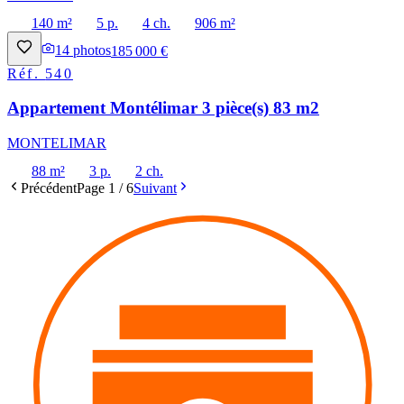
140 m²
5 p.
4 ch.
906 m²
14
photos
185 000 €
Réf.
540
Appartement Montélimar 3 pièce(s) 83 m2
MONTELIMAR
88 m²
3 p.
2 ch.
Précédent
Page
1
/
6
Suivant