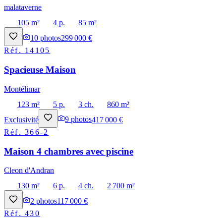
malataverne
105 m²
4 p.
85 m²
10
photos
299 000 €
Réf.
14105
Spacieuse Maison
Montélimar
123 m²
5 p.
3 ch.
860 m²
Exclusivité
9
photos
417 000 €
Réf.
366-2
Maison 4 chambres avec piscine
Cleon d'Andran
130 m²
6 p.
4 ch.
2 700 m²
2
photos
117 000 €
Réf.
430