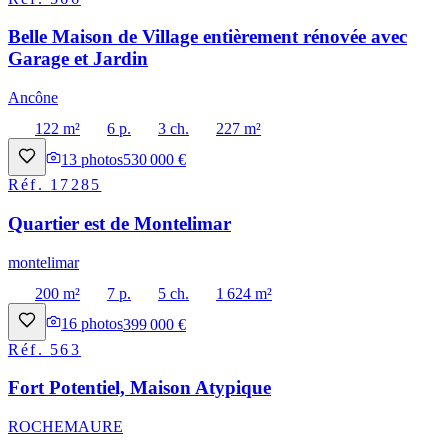
Belle Maison de Village entièrement rénovée avec
Garage et Jardin
Ancône
122 m²
6 p.
3 ch.
227 m²
13
photos
530 000 €
Réf.
17285
Quartier est de Montelimar
montelimar
200 m²
7 p.
5 ch.
1 624 m²
16
photos
399 000 €
Réf.
563
Fort Potentiel, Maison Atypique
ROCHEMAURE