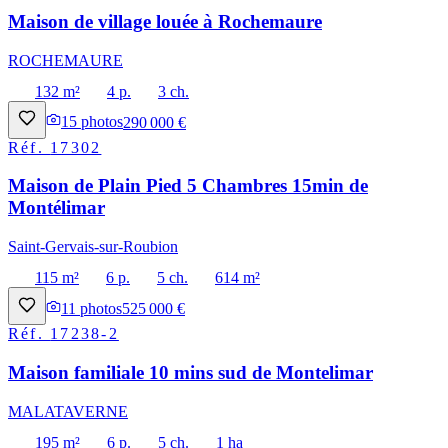
Maison de village louée à Rochemaure
ROCHEMAURE
132 m²
4 p.
3 ch.
15
photos
290 000 €
Réf.
17302
Maison de Plain Pied 5 Chambres 15min de
Montélimar
Saint-Gervais-sur-Roubion
115 m²
6 p.
5 ch.
614 m²
11
photos
525 000 €
Réf.
17238-2
Maison familiale 10 mins sud de Montelimar
MALATAVERNE
195 m²
6 p.
5 ch.
1 ha