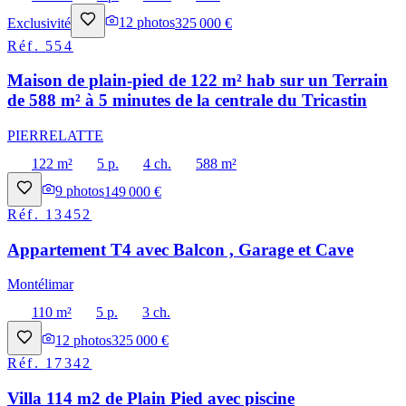
Exclusivité
12
photos
325 000 €
Réf.
554
Maison de plain-pied de 122 m² hab sur un Terrain
de 588 m² à 5 minutes de la centrale du Tricastin
PIERRELATTE
122 m²
5 p.
4 ch.
588 m²
9
photos
149 000 €
Réf.
13452
Appartement T4 avec Balcon , Garage et Cave
Montélimar
110 m²
5 p.
3 ch.
12
photos
325 000 €
Réf.
17342
Villa 114 m2 de Plain Pied avec piscine