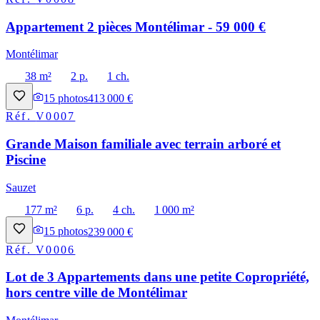
Appartement 2 pièces Montélimar - 59 000 €
Montélimar
38 m²
2 p.
1 ch.
15
photos
413 000 €
Réf.
V0007
Grande Maison familiale avec terrain arboré et
Piscine
Sauzet
177 m²
6 p.
4 ch.
1 000 m²
15
photos
239 000 €
Réf.
V0006
Lot de 3 Appartements dans une petite Copropriété,
hors centre ville de Montélimar