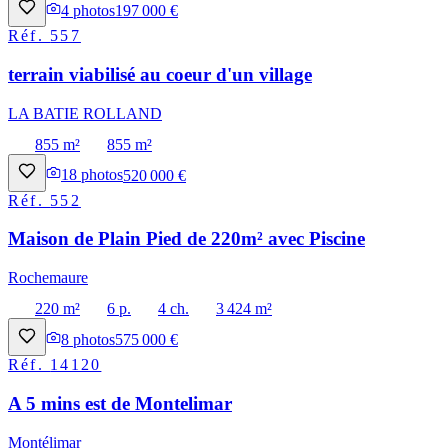
4
photos
197 000 €
Réf.
557
terrain viabilisé au coeur d'un village
LA BATIE ROLLAND
855 m²
855 m²
18
photos
520 000 €
Réf.
552
Maison de Plain Pied de 220m² avec Piscine
Rochemaure
220 m²
6 p.
4 ch.
3 424 m²
8
photos
575 000 €
Réf.
14120
A 5 mins est de Montelimar
Montélimar