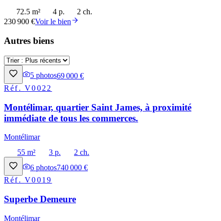
72.5 m²
4 p.
2 ch.
230 900 €
Voir le bien
Autres biens
5
photos
69 000 €
Réf.
V0022
Montélimar, quartier Saint James, à proximité
immédiate de tous les commerces.
Montélimar
55 m²
3 p.
2 ch.
6
photos
740 000 €
Réf.
V0019
Superbe Demeure
Montélimar