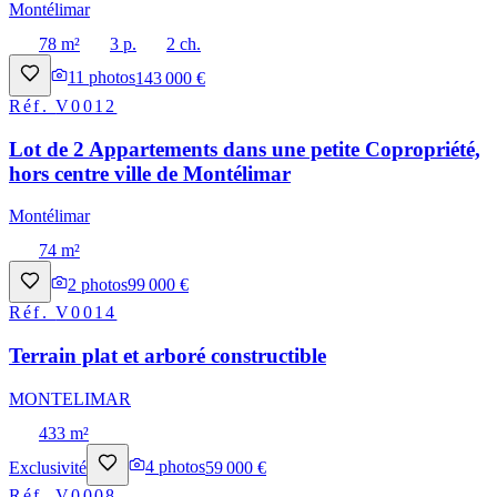
Montélimar
78 m²
3 p.
2 ch.
11
photos
143 000 €
Réf.
V0012
Lot de 2 Appartements dans une petite Copropriété,
hors centre ville de Montélimar
Montélimar
74 m²
2
photos
99 000 €
Réf.
V0014
Terrain plat et arboré constructible
MONTELIMAR
433 m²
Exclusivité
4
photos
59 000 €
Réf.
V0008