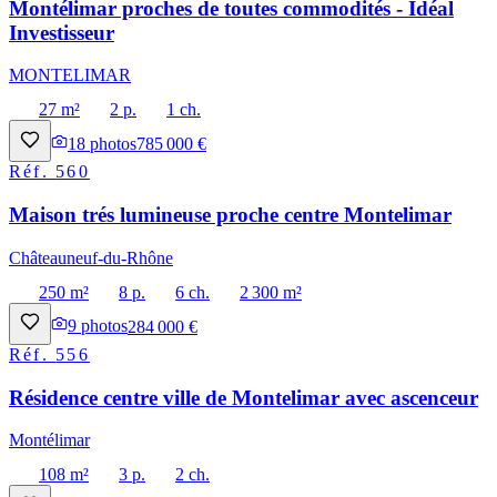
Montélimar proches de toutes commodités - Idéal
Investisseur
MONTELIMAR
27 m²
2 p.
1 ch.
18
photos
785 000 €
Réf.
560
Maison trés lumineuse proche centre Montelimar
Châteauneuf-du-Rhône
250 m²
8 p.
6 ch.
2 300 m²
9
photos
284 000 €
Réf.
556
Résidence centre ville de Montelimar avec ascenceur
Montélimar
108 m²
3 p.
2 ch.