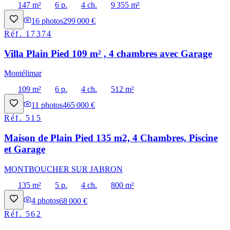
147 m²
6 p.
4 ch.
9 355 m²
16
photos
299 000 €
Réf.
17374
Villa Plain Pied 109 m² , 4 chambres avec Garage
Montélimar
109 m²
6 p.
4 ch.
512 m²
11
photos
465 000 €
Réf.
515
Maison de Plain Pied 135 m2, 4 Chambres, Piscine
et Garage
MONTBOUCHER SUR JABRON
135 m²
5 p.
4 ch.
800 m²
4
photos
68 000 €
Réf.
562