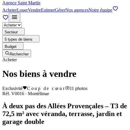
Agence Saint Martin
Acheter
Louer
Vendre
Estimer
Gérer
Nos agences
Notre équipe
Secteur
5 types de biens
Budget
Rechercher
Acheter
Nos biens à vendre
Exclusivité
Coup de cœur
11
photos
Réf.
V0016
·
Montélimar
À deux pas des Allées Provençales – T3 de
72,5 m² avec véranda, terrasse, jardin et
garage double