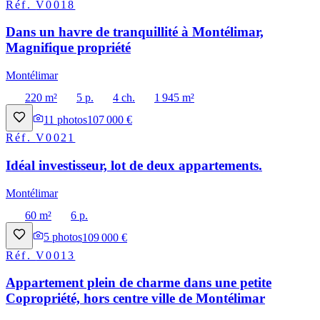
Réf.
V0018
Dans un havre de tranquillité à Montélimar,
Magnifique propriété
Montélimar
220 m²
5 p.
4 ch.
1 945 m²
11
photos
107 000 €
Réf.
V0021
Idéal investisseur, lot de deux appartements.
Montélimar
60 m²
6 p.
5
photos
109 000 €
Réf.
V0013
Appartement plein de charme dans une petite
Copropriété, hors centre ville de Montélimar