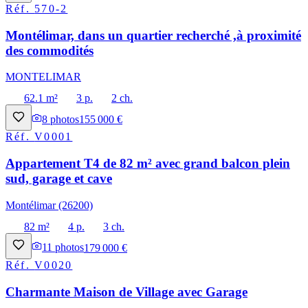
Réf.
570-2
Montélimar, dans un quartier recherché ,à proximité
des commodités
MONTELIMAR
62.1 m²
3 p.
2 ch.
8
photos
155 000 €
Réf.
V0001
Appartement T4 de 82 m² avec grand balcon plein
sud, garage et cave
Montélimar (26200)
82 m²
4 p.
3 ch.
11
photos
179 000 €
Réf.
V0020
Charmante Maison de Village avec Garage