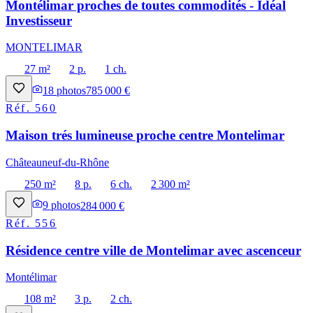
Montélimar proches de toutes commodités - Idéal
Investisseur
MONTELIMAR
27 m²
2 p.
1 ch.
18
photos
785 000 €
Réf.
560
Maison trés lumineuse proche centre Montelimar
Châteauneuf-du-Rhône
250 m²
8 p.
6 ch.
2 300 m²
9
photos
284 000 €
Réf.
556
Résidence centre ville de Montelimar avec ascenceur
Montélimar
108 m²
3 p.
2 ch.