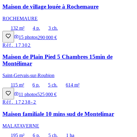
Maison de village louée à Rochemaure
ROCHEMAURE
132 m²
4 p.
3 ch.
15
photos
290 000 €
Réf.
17302
Maison de Plain Pied 5 Chambres 15min de
Montélimar
Saint-Gervais-sur-Roubion
115 m²
6 p.
5 ch.
614 m²
11
photos
525 000 €
Réf.
17238-2
Maison familiale 10 mins sud de Montelimar
MALATAVERNE
195 m²
6 p.
5 ch.
1 ha