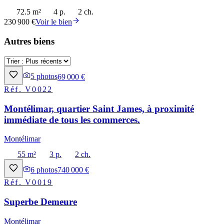
72.5 m²
4 p.
2 ch.
230 900 €
Voir le bien
Autres biens
5
photos
69 000 €
Réf.
V0022
Montélimar, quartier Saint James, à proximité
immédiate de tous les commerces.
Montélimar
55 m²
3 p.
2 ch.
6
photos
740 000 €
Réf.
V0019
Superbe Demeure
Montélimar