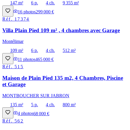
147 m²
6 p.
4 ch.
9 355 m²
16
photos
299 000 €
Réf.
17374
Villa Plain Pied 109 m² , 4 chambres avec Garage
Montélimar
109 m²
6 p.
4 ch.
512 m²
11
photos
465 000 €
Réf.
515
Maison de Plain Pied 135 m2, 4 Chambres, Piscine
et Garage
MONTBOUCHER SUR JABRON
135 m²
5 p.
4 ch.
800 m²
4
photos
68 000 €
Réf.
562