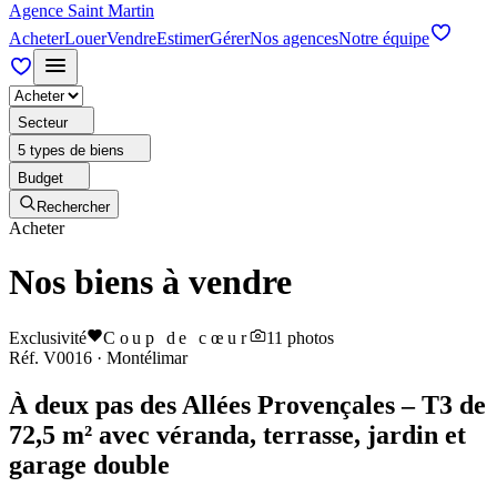
Agence Saint Martin
Acheter
Louer
Vendre
Estimer
Gérer
Nos agences
Notre équipe
Secteur
5 types de biens
Budget
Rechercher
Acheter
Nos biens à vendre
Exclusivité
Coup de cœur
11
photos
Réf.
V0016
·
Montélimar
À deux pas des Allées Provençales – T3 de
72,5 m² avec véranda, terrasse, jardin et
garage double