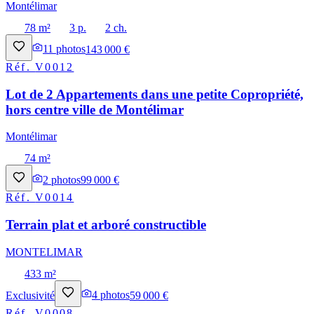
Montélimar
78 m²
3 p.
2 ch.
11
photos
143 000 €
Réf.
V0012
Lot de 2 Appartements dans une petite Copropriété,
hors centre ville de Montélimar
Montélimar
74 m²
2
photos
99 000 €
Réf.
V0014
Terrain plat et arboré constructible
MONTELIMAR
433 m²
Exclusivité
4
photos
59 000 €
Réf.
V0008