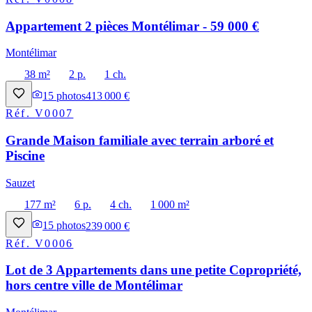
Appartement 2 pièces Montélimar - 59 000 €
Montélimar
38 m²
2 p.
1 ch.
15
photos
413 000 €
Réf.
V0007
Grande Maison familiale avec terrain arboré et
Piscine
Sauzet
177 m²
6 p.
4 ch.
1 000 m²
15
photos
239 000 €
Réf.
V0006
Lot de 3 Appartements dans une petite Copropriété,
hors centre ville de Montélimar