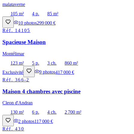
malataverne
105 m²
4 p.
85 m²
10
photos
299 000 €
Réf.
14105
Spacieuse Maison
Montélimar
123 m²
5 p.
3 ch.
860 m²
Exclusivité
9
photos
417 000 €
Réf.
366-2
Maison 4 chambres avec piscine
Cleon d'Andran
130 m²
6 p.
4 ch.
2 700 m²
2
photos
117 000 €
Réf.
430