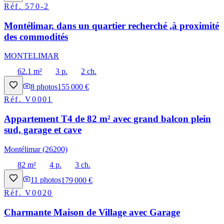
Réf.
570-2
Montélimar, dans un quartier recherché ,à proximité
des commodités
MONTELIMAR
62.1 m²
3 p.
2 ch.
8
photos
155 000 €
Réf.
V0001
Appartement T4 de 82 m² avec grand balcon plein
sud, garage et cave
Montélimar (26200)
82 m²
4 p.
3 ch.
11
photos
179 000 €
Réf.
V0020
Charmante Maison de Village avec Garage