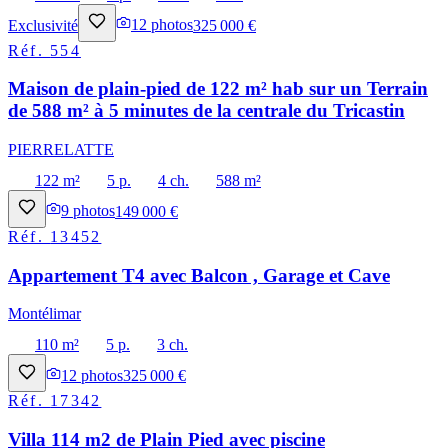
Exclusivité
12
photos
325 000 €
Réf.
554
Maison de plain-pied de 122 m² hab sur un Terrain
de 588 m² à 5 minutes de la centrale du Tricastin
PIERRELATTE
122 m²
5 p.
4 ch.
588 m²
9
photos
149 000 €
Réf.
13452
Appartement T4 avec Balcon , Garage et Cave
Montélimar
110 m²
5 p.
3 ch.
12
photos
325 000 €
Réf.
17342
Villa 114 m2 de Plain Pied avec piscine