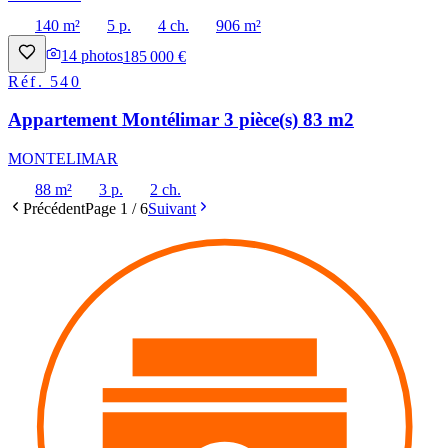
140 m²
5 p.
4 ch.
906 m²
14
photos
185 000 €
Réf.
540
Appartement Montélimar 3 pièce(s) 83 m2
MONTELIMAR
88 m²
3 p.
2 ch.
Précédent
Page
1
/
6
Suivant