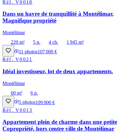
Réf.
V0018
Dans un havre de tranquillité à Montélimar,
Magnifique propriété
Montélimar
220 m²
5 p.
4 ch.
1 945 m²
11
photos
107 000 €
Réf.
V0021
Idéal investisseur, lot de deux appartements.
Montélimar
60 m²
6 p.
5
photos
109 000 €
Réf.
V0013
Appartement plein de charme dans une petite
Copropriété, hors centre ville de Montélimar