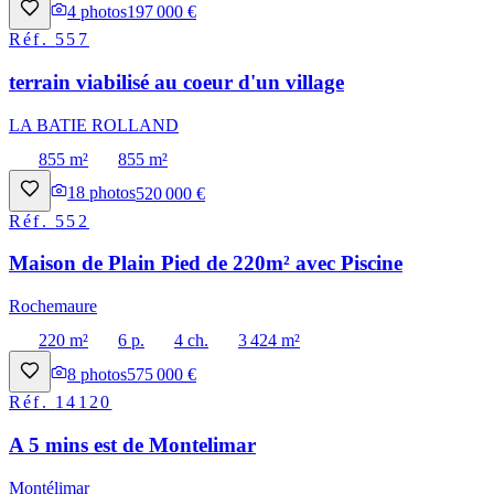
4
photos
197 000 €
Réf.
557
terrain viabilisé au coeur d'un village
LA BATIE ROLLAND
855 m²
855 m²
18
photos
520 000 €
Réf.
552
Maison de Plain Pied de 220m² avec Piscine
Rochemaure
220 m²
6 p.
4 ch.
3 424 m²
8
photos
575 000 €
Réf.
14120
A 5 mins est de Montelimar
Montélimar